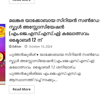
more
about
<br>ജെ.എസ്.സി
ന്യൂസിൽ
പ്രസിദ്ധീകരിക്കുവാൻ
മലങ്കര യാക്കോബായ സിറിയൻ സൺഡേ
വാർത്തകൾ
അയക്കുന്നവരുടെ
സ്കൂൾ അസ്സോസിയേഷൻ
പ്രത്യേക
ശ്രദ്ധയ്ക്ക്
(എം.ജെ.എസ്.എസ്.എ) കലോത്സവം
ഒക്ടോബർ 12 ന്
Editor
October 10, 2024
പുത്തൻകുരിശ് ● യാക്കോബായ സിറിയൻ സൺഡേ
സ്കൂൾ അസ്സോസിയേഷൻ (എം.ജെ.എസ്.എസ്.എ)
കലോത്സവം ഒക്ടോബർ 12 ശനിയാഴ്ച
പുത്തൻകുരിശിലെ എം.ജെ.എസ്.എസ്.എ
ആസ്ഥാനത്ത് വച്ച് നടക്കും....
Read
Read More
more
about
മലങ്കര
യാക്കോബായ