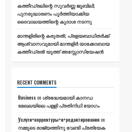
കത്തീഡ്രലിന്റെ സുവർണ്ണ ജൂബിലി;
പുനരുദ്ധാരണം പൂർത്തിയാക്കിയ
ദൈവാലയത്തിന്റെ കൂദാശ നടന്നു
മാന്തളിരിന്റെ കരുതൽ; പ്രളയബാധിതർക്ക്
ആശ്വാസവുമായി മാന്തളിർ യാക്കോബായ
കത്തീഡ്രൽ യൂത്ത് അസ്സോസിയേഷൻ
RECENT COMMENTS
Business
on
ശ്രദ്ധേയമായി കാനഡ
മേഖലയിലെ പള്ളി പ്രതിനിധി യോഗം
Услуги+корректуры+и+редактирования
on
നമ്മുടെ രാജ്യത്തിനു വേണ്ടി പ്രത്യേക