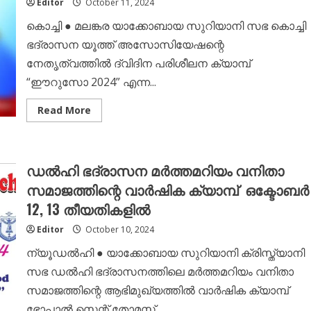
Editor
October 11, 2024
;
ഇന്നത്തെ
കൊച്ചി ● മലങ്കര യാക്കോബായ സുറിയാനി സഭ കൊച്ചി
ദിവസം
മുഴുവന്നൂർ
ഭദ്രാസന യൂത്ത് അസോസിയേഷന്റെ
പള്ളിയ്ക്കൊപ്പം
നേതൃത്വത്തിൽ ദ്വിദിന പരിശീലന ക്യാമ്പ്
“ഈറുസോ 2024” എന്ന...
Read
Read More
more
about
ഈറൂസോ
2024;
കൊച്ചി
ഡൽഹി ഭദ്രാസന മർത്തമറിയം വനിതാ
ഭദ്രാസന
യൂത്ത്
സമാജത്തിന്റെ വാർഷിക ക്യാമ്പ് ഒക്ടോബർ
അസ്സോസിയേഷൻ
ക്യാമ്പിന്
12, 13 തീയതികളിൽ
ഇന്ന്
തുടക്കമാകും
Editor
October 10, 2024
ന്യൂഡൽഹി ● യാക്കോബായ സുറിയാനി ക്രിസ്ത്യാനി
സഭ ഡൽഹി ഭദ്രാസനത്തിലെ മർത്തമറിയം വനിതാ
സമാജത്തിന്റെ ആഭിമുഖ്യത്തിൽ വാർഷിക ക്യാമ്പ്
ഭോപ്പാൽ സെന്റ് തോമസ്...