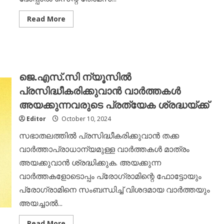
Read
Read More
more
about
ഡൽഹി
ഭദ്രാസന
മർത്തമറിയം
വനിതാ
സമാജത്തിന്റെ
ജെ.എസ്.സി ന്യൂസിൽ
വാർഷിക
ക്യാമ്പ്
പ്രസിദ്ധീകരിക്കുവാൻ വാർത്തകൾ
ഒക്ടോബർ
12,
അയക്കുന്നവരുടെ പ്രത്യേക ശ്രദ്ധയ്ക്ക്
13
തീയതികളിൽ
Editor
October 10, 2024
സഭാതലത്തിൽ പ്രസിദ്ധീകരിക്കുവാൻ തക്ക
വാർത്താപ്രാധാന്യമുള്ള വാർത്തകൾ മാത്രം
അയക്കുവാൻ ശ്രദ്ധിക്കുക. അയക്കുന്ന
വാർത്തകളോടൊപ്പം പ്രോഗ്രാമിന്റെ ഫോട്ടോയും
പ്രോഗ്രാമിനെ സംബന്ധിച്ച് വിശദമായ വാർത്തയും
അയച്ചാൽ...
Read
Read More