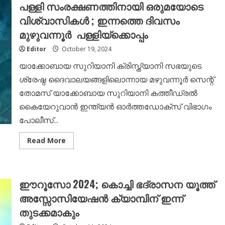
പള്ളി സംരക്ഷണത്തിനായി ഒരുമയോടെ
നീതിനിഷേധം
തുടരുന്നു;
വിശ്വാസികൾ ; ഇന്നത്തെ ദിവസം
പള്ളി
സംരക്ഷണത്തിനായി
മുഴുവന്നൂർ പള്ളിയ്ക്കൊപ്പം
ഒരുമയോടെ
വിശ്വാസികൾ;
ഇന്നത്തെ
Editor
October 19, 2024
ദിവസം
ഓടക്കാലി
യാക്കോബായ സുറിയാനി ക്രിസ്ത്യാനി സഭയുടെ
പള്ളിയ്ക്കൊപ്പം
ശ്രേഷ്ഠ ദൈവാലയങ്ങളിലൊന്നായ മഴുവന്നൂർ സെന്റ്
തോമസ് യാക്കോബായ സുറിയാനി കത്തീഡ്രൽ
കൈയേറുവാൻ ഇന്ത്യൻ ഓർത്തഡോക്സ് വിഭാഗം
പോലീസ്...
Read
Read More
more
about
മഴുവന്നൂർ
പള്ളിയിൽ
വിശ്വാസി
ഈറൂസോ 2024; കൊച്ചി ഭദ്രാസന യൂത്ത്
സമൂഹത്തിന്
നീതിനിഷേധം
അസ്സോസിയേഷൻ ക്യാമ്പിന് ഇന്ന്
തുടരുന്നു;
പള്ളി
തുടക്കമാകും
സംരക്ഷണത്തിനായി
ഒരുമയോടെ
വിശ്വാസികൾ