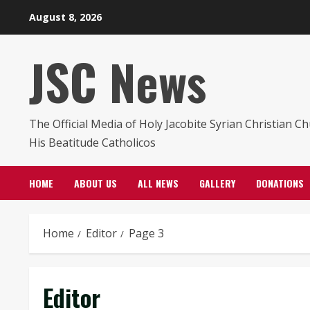
Skip
August 8, 2026
to
content
JSC News
The Official Media of Holy Jacobite Syrian Christian C
His Beatitude Catholicos
HOME
ABOUT US
ALL NEWS
GALLERY
DONATIONS
Home
Editor
Page 3
Editor