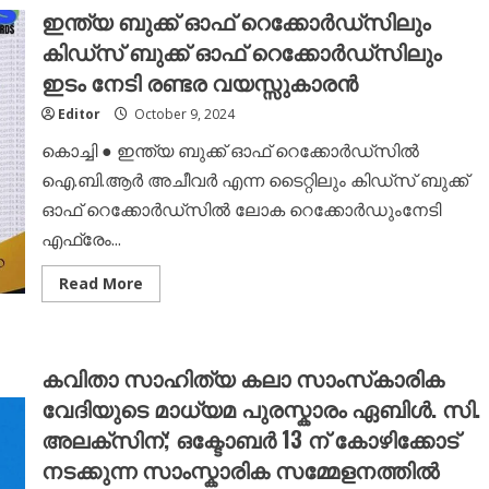
സിറിയൻ
ഇന്ത്യ ബുക്ക്‌ ഓഫ് റെക്കോർഡ്സിലും
സൺഡേ
സ്കൂൾ
കിഡ്സ്‌ ബുക്ക്‌ ഓഫ് റെക്കോർഡ്സിലും
അസ്സോസിയേഷൻ
(എം.ജെ.എസ്.എസ്.എ)
ഇടം നേടി രണ്ടര വയസ്സുകാരൻ
കലോത്സവം
ഒക്ടോബർ
12
Editor
October 9, 2024
ന്
കൊച്ചി ● ഇന്ത്യ ബുക്ക്‌ ഓഫ് റെക്കോർഡ്സിൽ
ഐ.ബി.ആർ അചീവർ എന്ന ടൈറ്റിലും കിഡ്സ്‌ ബുക്ക്‌
ഓഫ് റെക്കോർഡ്സിൽ ലോക റെക്കോർഡുംനേടി
എഫ്രേം...
Read
Read More
more
about
ഇന്ത്യ
ബുക്ക്‌
ഓഫ്
കവിതാ സാഹിത്യ കലാ സാംസ്‌കാരിക
റെക്കോർഡ്സിലും
കിഡ്സ്‌
വേദിയുടെ മാധ്യമ പുരസ്കാരം ഏബിൾ. സി.
ബുക്ക്‌
ഓഫ്
അലക്സിന്; ഒക്ടോബർ 13 ന് കോഴിക്കോട്
റെക്കോർഡ്സിലും
ഇടം
നടക്കുന്ന സാംസ്കാരിക സമ്മേളനത്തിൽ
നേടി
രണ്ടര