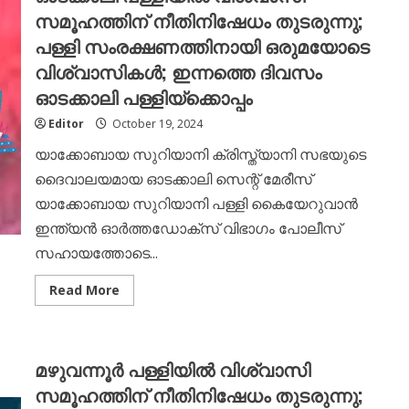
പുളിന്താനം
സമൂഹത്തിന് നീതിനിഷേധം തുടരുന്നു;
പള്ളിയ്ക്കൊപ്പം
പള്ളി സംരക്ഷണത്തിനായി ഒരുമയോടെ
വിശ്വാസികൾ; ഇന്നത്തെ ദിവസം
ഓടക്കാലി പള്ളിയ്ക്കൊപ്പം
Editor
October 19, 2024
യാക്കോബായ സുറിയാനി ക്രിസ്ത്യാനി സഭയുടെ
ദൈവാലയമായ ഓടക്കാലി സെന്റ് മേരീസ്
യാക്കോബായ സുറിയാനി പള്ളി കൈയേറുവാൻ
ഇന്ത്യൻ ഓർത്തഡോക്സ് വിഭാഗം പോലീസ്
സഹായത്തോടെ...
Read
Read More
more
about
ഔദ്യോഗിക
അറിയിപ്പ്
<br>
മഴുവന്നൂർ പള്ളിയിൽ വിശ്വാസി
<br>ഓടക്കാലി
പള്ളിയിൽ
സമൂഹത്തിന് നീതിനിഷേധം തുടരുന്നു;
വിശ്വാസി
സമൂഹത്തിന്