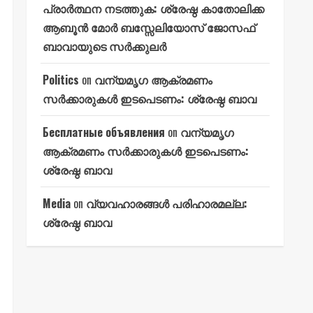
പ്രാർത്ഥന നടത്തുക: ശ്രേഷ്ഠ കാതോലിക്ക
ആബൂൻ മോർ ബസ്സേലിയോസ് ജോസഫ്
ബാവായുടെ സർക്കുലർ
Politics
on
വന്യമൃഗ ആക്രമണം
സർക്കാരുകൾ ഇടപെടണം: ശ്രേഷ്ഠ ബാവ
Бесплатные объявления
on
വന്യമൃഗ
ആക്രമണം സർക്കാരുകൾ ഇടപെടണം:
ശ്രേഷ്ഠ ബാവ
Media
on
വ്യവഹാരങ്ങൾ പരിഹാരമല്ല:
ശ്രേഷ്ഠ ബാവ