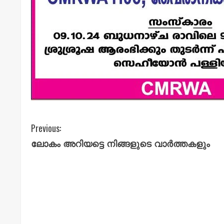
C
Previous:
ലോകം അറിയട്ടെ നിങ്ങളുടെ വാർത്തകളും
o
n
t
i