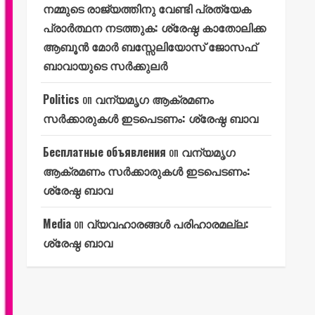
നമ്മുടെ രാജ്യത്തിനു വേണ്ടി പ്രത്യേക
പ്രാർത്ഥന നടത്തുക: ശ്രേഷ്ഠ കാതോലിക്ക
ആബൂൻ മോർ ബസ്സേലിയോസ് ജോസഫ്
ബാവായുടെ സർക്കുലർ
Politics
on
വന്യമൃഗ ആക്രമണം
സർക്കാരുകൾ ഇടപെടണം: ശ്രേഷ്ഠ ബാവ
Бесплатные объявления
on
വന്യമൃഗ
ആക്രമണം സർക്കാരുകൾ ഇടപെടണം:
ശ്രേഷ്ഠ ബാവ
Media
on
വ്യവഹാരങ്ങൾ പരിഹാരമല്ല:
ശ്രേഷ്ഠ ബാവ