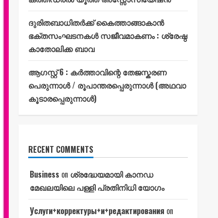
ദുരിതബാധിതർക്ക് കൈത്താങ്ങാകാൻ
ഭക്തസംഘടനകൾ സജീവമാകണം : ശ്രേഷ്ഠ
കാതോലിക്ക ബാവ
ആഗസ്റ്റ് 6 : കർത്താവിന്റെ തേജസ്കരണ
പെരുന്നാൾ / രൂപാന്തരപ്പെരുന്നാൾ (അഥവാ
കൂടാരപ്പെരുന്നാൾ)
RECENT COMMENTS
Business
on
ശ്രദ്ധേയമായി കാനഡ
മേഖലയിലെ പള്ളി പ്രതിനിധി യോഗം
Услуги+корректуры+и+редактирования
on