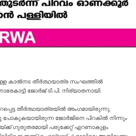
കുള്ള കാൽനട തീർത്ഥയാത്ര സംഘത്തിൽ
ാരേകാട്ട്) ജോർജ് ടി.പി. നിര്യാതനായി.
ുറപ്പെട്ട തീർത്ഥയാത്രയിൽ അംഗമായിരുന്നു.
നു പോകുകയായിരുന്ന ജോർജിനെ പിറകിൽ നിന്നും
ലയ്ക്ക് ഗുരുതരമായി പരുക്കേറ്റ് എറണാകുളം
ിലിരിക്കെ ഇന്ന് (ചൊവ്വാഴ്ച) രാവിലെ ആയിരുന്നു