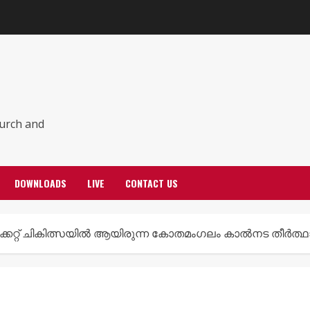
hurch and
DOWNLOADS
LIVE
CONTACT US
കേറ്റ് ചികിത്സയിൽ ആയിരുന്ന കോതമംഗലം കാൽനട തീർത്