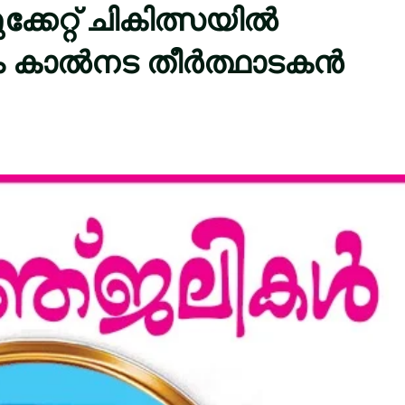
േറ്റ് ചികിത്സയിൽ
 കാൽനട തീർത്ഥാടകൻ