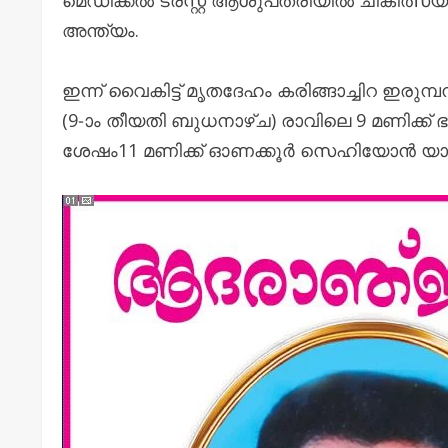
അന്ത്യം.
ഇന്ന് വൈകിട്ട് മൃതദേഹം കരിങ്ങാച്ചിറ ഇരു
(9-ാം തീയതി ബുധനാഴ്ച) രാവിലെ 9 മണിക്ക് 
ശേഷം11 മണിക്ക് ഓണക്കൂർ സെഹിയോൻ യാക