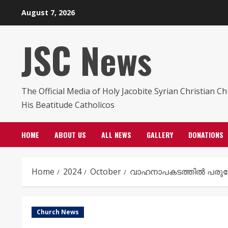
Skip
August 7, 2026
to
content
JSC News
The Official Media of Holy Jacobite Syrian Christian C
His Beatitude Catholicos
HOME
ABOUT US
ALL NEWS
GALLERY
DONATIONS
Home
2024
October
വാഹനാപകടത്തിൽ പരുക്
Church News