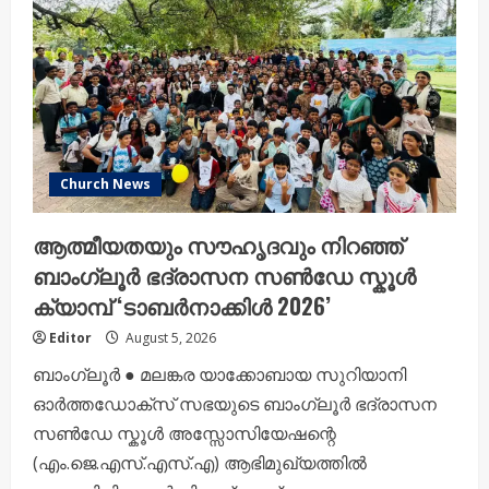
/
രൂപാന്തരപ്പെരുന്നാൾ
(അഥവാ
കൂടാരപ്പെരുന്നാൾ)
Church News
ആത്മീയതയും സൗഹൃദവും നിറഞ്ഞ്
ബാംഗ്ലൂർ ഭദ്രാസന സൺഡേ സ്കൂൾ
ക്യാമ്പ് ‘ടാബർനാക്കിൾ 2026’
Editor
August 5, 2026
ബാംഗ്ലൂർ ● മലങ്കര യാക്കോബായ സുറിയാനി
ഓർത്തഡോക്സ് സഭയുടെ ബാംഗ്ലൂർ ഭദ്രാസന
സൺഡേ സ്കൂൾ അസ്സോസിയേഷന്റെ
(എം.ജെ.എസ്.എസ്.എ) ആഭിമുഖ്യത്തിൽ