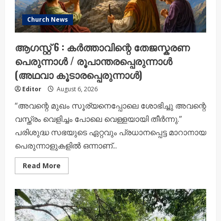
Church News
ആഗസ്റ്റ് 6 : കർത്താവിന്റെ തേജസ്കരണ
പെരുന്നാൾ / രൂപാന്തരപ്പെരുന്നാൾ
(അഥവാ കൂടാരപ്പെരുന്നാൾ)
Editor
August 6, 2026
“അവന്റെ മുഖം സൂര്യനെപ്പോലെ ശോഭിച്ചു അവന്റെ
വസ്ത്രം വെളിച്ചം പോലെ വെള്ളയായി തീർന്നു.”
പരിശുദ്ധ സഭയുടെ ഏറ്റവും പ്രധാനപ്പെട്ട മാറാനായ
പെരുന്നാളുകളിൽ ഒന്നാണ്...
Read
Read More
more
about
ആഗസ്റ്റ്
6
:
കർത്താവിന്റെ
തേജസ്കരണ
പെരുന്നാൾ