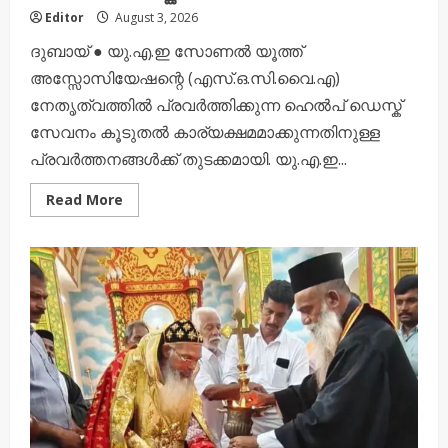
Editor
August 3, 2026
ദുബായ് ● യു.എ.ഇ സോണൽ യൂത്ത്
അസ്സോസിയേഷന്റെ (എസ്.ഒ.സി.വൈ.എ)
നേതൃത്വത്തിൽ പ്രവർത്തിക്കുന്ന ഹെൽപ് ഡെസ്ക്
സേവനം കൂടുതൽ കാര്യക്ഷമമാക്കുന്നതിനുള്ള
പ്രവർത്തനങ്ങൾക്ക് തുടക്കമായി. യു.എ.ഇ...
Read
Read More
more
about
യു.എ.ഇയിലെത്തുന്ന
യുവജനങ്ങൾക്ക്
കൈത്താങ്ങായി
എസ്.ഒ.സി.വൈ.എ
ഹെൽപ്
ഡെസ്ക്