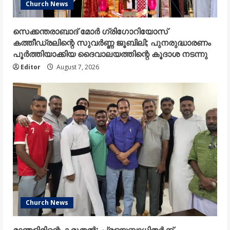
Church News
സെക്കന്തരാബാദ് മോർ ഗ്രിഗോറിയോസ്
കത്തീഡ്രലിന്റെ സുവർണ്ണ ജൂബിലി; പുനരുദ്ധാരണം
പൂർത്തിയാക്കിയ ദൈവാലയത്തിന്റെ കൂദാശ നടന്നു
Editor
August 7, 2026
Church News
മാന്തളിരിന്റെ കരുതൽ; പ്രളയബാധിതർക്ക്