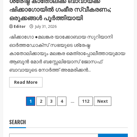
ശ്രേഷ്ഠ കാതോലിക്ക ബാവായ്ക്ക്
ഷിക്കാഗോയില്‍ ഗംഭീര സ്വീകരണം;
ഒരുക്കങ്ങള്‍ പൂര്‍ത്തിയായി
Editor
July 31, 2026
ഷിക്കാഗോ ●മലങ്കര യാക്കോബായ സുറിയാനി
ഓർത്തഡോക്സ് സഭയുടെ ശ്രേഷ്ഠ
കാതോലിക്കായും മലങ്കര മെത്രാപ്പോലീത്തായുമായ
ആബൂന്‍ മോര്‍ ബസ്സേലിയോസ് ജോസഫ്
ബാവായുടെ നോര്‍ത്ത് അമേരിക്കന്‍...
Read
Read More
more
about
ശ്രേഷ്ഠ
Posts
കാതോലിക്ക
1
2
3
4
…
112
Next
ബാവായ്ക്ക്
ഷിക്കാഗോയില്‍
pagination
ഗംഭീര
സ്വീകരണം;
ഒരുക്കങ്ങള്‍
SEARCH
പൂര്‍ത്തിയായി