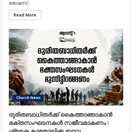
തോമസ്...
Read
Read More
more
about
മാന്തളിരിന്റെ
കരുതൽ;
പ്രളയബാധിതർക്ക്
ആശ്വാസവുമായി
മാന്തളിർ
യാക്കോബായ
കത്തീഡ്രൽ
യൂത്ത്
അസ്സോസിയേഷൻ
Church News
ദുരിതബാധിതർക്ക് കൈത്താങ്ങാകാൻ
ഭക്തസംഘടനകൾ സജീവമാകണം :
ശ്രേഷ്ഠ കാതോലിക്ക ബാവ