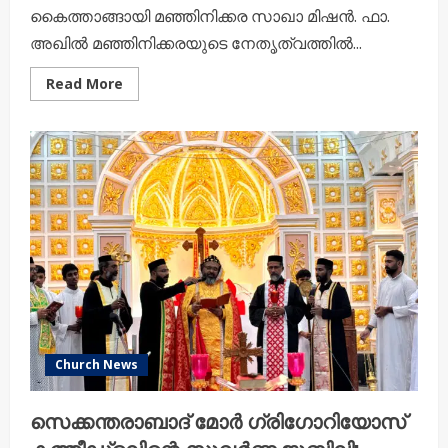
കൈത്താങ്ങായി മഞ്ഞിനിക്കര സാഖാ മിഷൻ. ഫാ.
അഖിൽ മഞ്ഞിനിക്കരയുടെ നേതൃത്വത്തിൽ...
Read
Read More
more
about
ദുരിതബാധിതർക്ക്
ആശ്വാസഹസ്തവുമായി
മഞ്ഞിനിക്കര
സാഖാ
മിഷൻ
Church News
സെക്കന്തരാബാദ് മോർ ഗ്രിഗോറിയോസ്