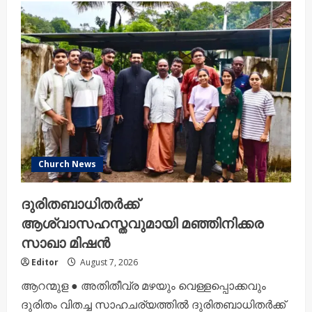
Church News
ദുരിതബാധിതർക്ക്
ആശ്വാസഹസ്തവുമായി മഞ്ഞിനിക്കര
സാഖാ മിഷൻ
Editor
August 7, 2026
ആറന്മുള ● അതിതീവ്ര മഴയും വെള്ളപ്പൊക്കവും
ദുരിതം വിതച്ച സാഹചര്യത്തിൽ ദുരിതബാധിതർക്ക്