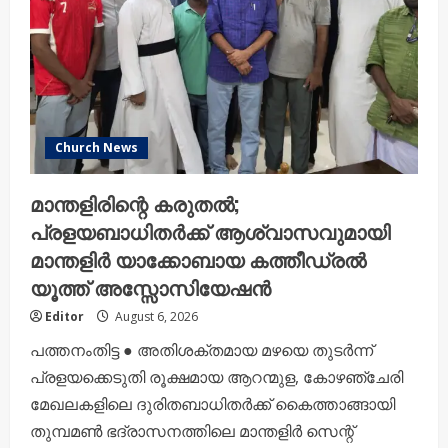
പൂർത്തിയാക്കിയ
ദൈവാലയത്തിന്റെ
കൂദാശ
നടന്നു
Church News
മാന്തളിരിന്റെ കരുതൽ;
പ്രളയബാധിതർക്ക് ആശ്വാസവുമായി
മാന്തളിർ യാക്കോബായ കത്തീഡ്രൽ
യൂത്ത് അസ്സോസിയേഷൻ
Editor
August 6, 2026
പത്തനംതിട്ട ● അതിശക്തമായ മഴയെ തുടർന്ന്
പ്രളയക്കെടുതി രൂക്ഷമായ ആറന്മുള, കോഴഞ്ചേരി
മേഖലകളിലെ ദുരിതബാധിതർക്ക് കൈത്താങ്ങായി
തുമ്പമൺ ഭദ്രാസനത്തിലെ മാന്തളിർ സെന്റ്