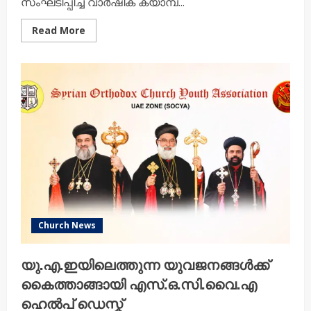
സംഘടിപ്പിച്ച വാർഷിക ക്യാമ്പ്...
Read
Read More
more
about
ആത്മീയതയും
സൗഹൃദവും
നിറഞ്ഞ്
ബാംഗ്ലൂർ
ഭദ്രാസന
സൺഡേ
സ്കൂൾ
ക്യാമ്പ്
‘ടാബർനാക്കിൾ
2026’
Church News
യു.എ.ഇയിലെത്തുന്ന യുവജനങ്ങൾക്ക്
കൈത്താങ്ങായി എസ്.ഒ.സി.വൈ.എ
ഹെൽപ് ഡെസ്ക്