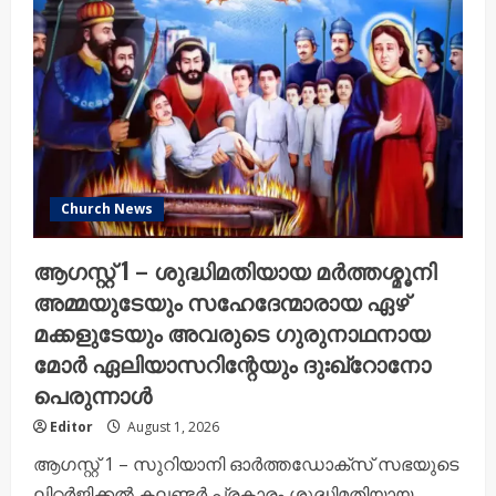
പ്ലാറ്റിനം
ജൂബിലി
ആഘോഷങ്ങൾക്ക്
പ്രൗഢോജ്വല
തുടക്കം
Church News
ആഗസ്റ്റ് 1 – ശുദ്ധിമതിയായ മർത്തശ്മൂനി
അമ്മയുടേയും സഹേദേന്മാരായ ഏഴ്
മക്കളുടേയും അവരുടെ ഗുരുനാഥനായ
മോർ ഏലിയാസറിന്റേയും ദുഃഖ്റോനോ
പെരുന്നാൾ
Editor
August 1, 2026
ആഗസ്റ്റ് 1 – സുറിയാനി ഓർത്തഡോക്സ് സഭയുടെ
ലിറ്റർജിക്കൽ കലണ്ടർ പ്രകാരം ശുദ്ധിമതിയായ