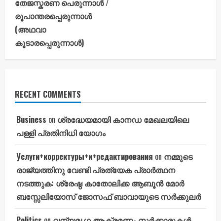
തേജസ്കരണ പെരുന്നാൾ /
രൂപാന്തരപ്പെരുന്നാൾ
(അഥവാ
കൂടാരപ്പെരുന്നാൾ)
RECENT COMMENTS
Business
on
ശ്രദ്ധേയമായി കാനഡ മേഖലയിലെ
പള്ളി പ്രതിനിധി യോഗം
Услуги+корректуры+и+редактирования
on
നമ്മുടെ
രാജ്യത്തിനു വേണ്ടി പ്രത്യേക പ്രാർത്ഥന
നടത്തുക: ശ്രേഷ്ഠ കാതോലിക്ക ആബൂൻ മോർ
ബസ്സേലിയോസ് ജോസഫ് ബാവായുടെ സർക്കുലർ
Politics
on
വന്യമൃഗ ആക്രമണം സർക്കാരുകൾ