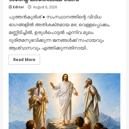
Editor
August 6, 2026
പുത്തൻകുരിശ് ● സംസ്ഥാനത്തിന്റെ വിവിധ
ഭാഗങ്ങളിൽ അതിശക്തമായ മഴ, വെള്ളപ്പൊക്കം,
മണ്ണിടിച്ചിൽ, ഉരുൾപൊട്ടൽ എന്നിവ മൂലം
ദുരിതമനുഭവിക്കുന്ന ജനങ്ങൾക്ക് സഹായവും
ആശ്വാസവും എത്തിക്കുന്നതിനായി...
Read
Read More
more
about
ദുരിതബാധിതർക്ക്
കൈത്താങ്ങാകാൻ
ഭക്തസംഘടനകൾ
സജീവമാകണം
:
ശ്രേഷ്ഠ
കാതോലിക്ക
ബാവ