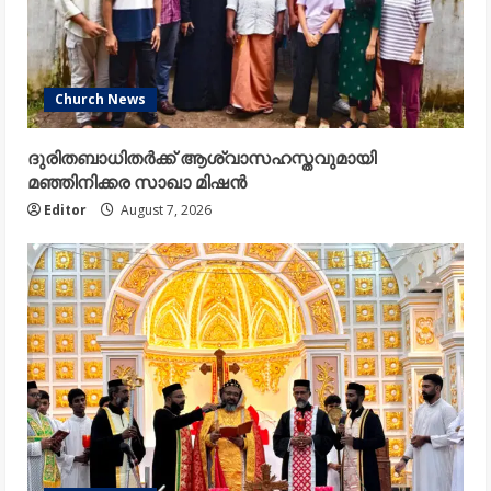
Church News
ദുരിതബാധിതർക്ക് ആശ്വാസഹസ്തവുമായി
മഞ്ഞിനിക്കര സാഖാ മിഷൻ
Editor
August 7, 2026