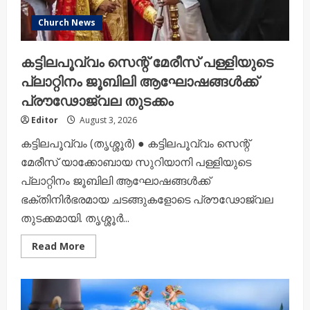
Church News
കട്ടിലപൂവ്വം സെന്റ് മേരീസ് പള്ളിയുടെ
പ്ലാറ്റിനം ജൂബിലി ആഘോഷങ്ങൾക്ക്
പ്രൗഢോജ്വല തുടക്കം
Editor
August 3, 2026
കട്ടിലപൂവ്വം (തൃശ്ശൂർ) ● കട്ടിലപൂവ്വം സെന്റ്
മേരീസ് യാക്കോബായ സുറിയാനി പള്ളിയുടെ
പ്ലാറ്റിനം ജൂബിലി ആഘോഷങ്ങൾക്ക്
ഭക്തിനിർഭരമായ ചടങ്ങുകളോടെ പ്രൗഢോജ്വല
തുടക്കമായി. തൃശ്ശൂർ...
Read
Read More
more
about
കട്ടിലപൂവ്വം
സെന്റ്
മേരീസ്
പള്ളിയുടെ