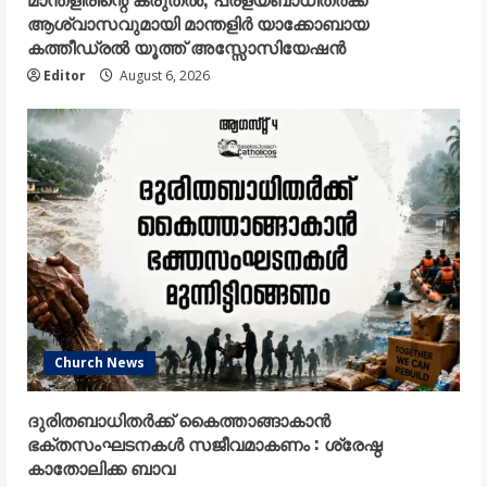
ആശ്വാസവുമായി മാന്തളിർ യാക്കോബായ
കത്തീഡ്രൽ യൂത്ത് അസ്സോസിയേഷൻ
Editor
August 6, 2026
Church News
ദുരിതബാധിതർക്ക് കൈത്താങ്ങാകാൻ
ഭക്തസംഘടനകൾ സജീവമാകണം : ശ്രേഷ്ഠ
കാതോലിക്ക ബാവ