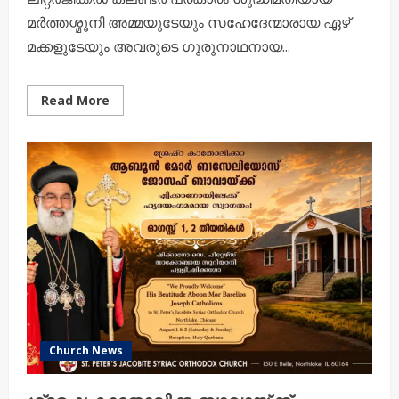
മർത്തശ്മൂനി അമ്മയുടേയും സഹേദേന്മാരായ ഏഴ്
മക്കളുടേയും അവരുടെ ഗുരുനാഥനായ...
Read
Read More
more
about
ആഗസ്റ്റ്
1
–
ശുദ്ധിമതിയായ
മർത്തശ്മൂനി
അമ്മയുടേയും
സഹേദേന്മാരായ
ഏഴ്
മക്കളുടേയും
അവരുടെ
ഗുരുനാഥനായ
മോർ
ഏലിയാസറിന്റേയും
ദുഃഖ്റോനോ
പെരുന്നാൾ
Church News