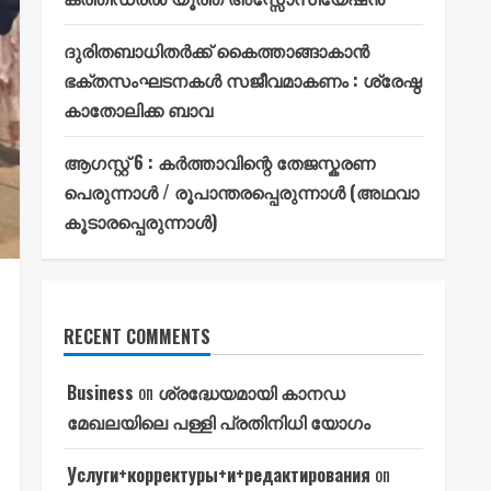
ദുരിതബാധിതർക്ക് കൈത്താങ്ങാകാൻ
ഭക്തസംഘടനകൾ സജീവമാകണം : ശ്രേഷ്ഠ
കാതോലിക്ക ബാവ
ആഗസ്റ്റ് 6 : കർത്താവിന്റെ തേജസ്കരണ
പെരുന്നാൾ / രൂപാന്തരപ്പെരുന്നാൾ (അഥവാ
കൂടാരപ്പെരുന്നാൾ)
RECENT COMMENTS
Business
on
ശ്രദ്ധേയമായി കാനഡ
മേഖലയിലെ പള്ളി പ്രതിനിധി യോഗം
Услуги+корректуры+и+редактирования
on