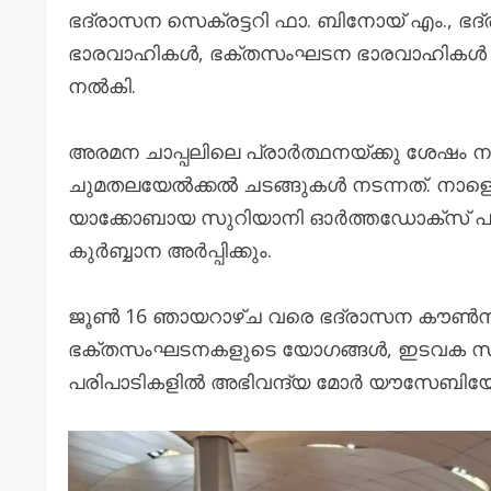
ഭദ്രാസന സെക്രട്ടറി ഫാ. ബിനോയ് എം., ഭ
ഭാരവാഹികൾ, ഭക്തസംഘടന ഭാരവാഹികൾ തു
നൽകി.
അരമന ചാപ്പലിലെ പ്രാർത്ഥനയ്ക്കു ശേഷം ന
ചുമതലയേൽക്കൽ ചടങ്ങുകൾ നടന്നത്. നാള
യാക്കോബായ സുറിയാനി ഓർത്തഡോക്സ് പള്ളി
കുർബ്ബാന അർപ്പിക്കും.
ജൂൺ 16 ഞായറാഴ്ച വരെ ഭദ്രാസന കൗൺ
ഭക്തസംഘടനകളുടെ യോഗങ്ങൾ, ഇടവക സന്ദ
പരിപാടികളിൽ അഭിവന്ദ്യ മോർ യൗസേബിയോസ് 