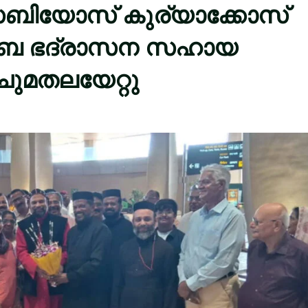
േബിയോസ് കുര്യാക്കോസ്
ുംബൈ ഭദ്രാസന സഹായ
ചുമതലയേറ്റു