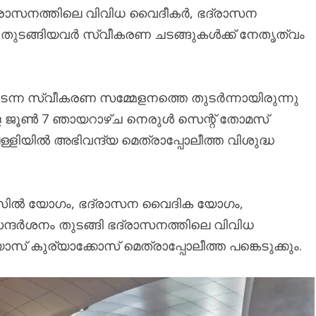
ദ്രാസനത്തിലെ വിവിധ വൈദീകർ, ഭദ്രാസന
ടങ്ങിയവർ സ്വീകരണ ചടങ്ങുകൾക്ക് നേതൃത്വം
ടന്ന സ്വീകരണ സമ്മേളനത്തെ തുടർന്നായിരുന്നു
െ ജൂൺ 7 ഞായറാഴ്ച നെരുൾ സെന്റ് തോമസ്
യിൽ അഭിവന്ദ്യ മെത്രാപ്പോലീത്ത വിശുദ്ധ
സിൽ യോഗം, ഭദ്രാസന വൈദിക യോഗം,
ർശനം തുടങ്ങി ഭദ്രാസനത്തിലെ വിവിധ
കുര്യാക്കോസ് മെത്രാപ്പോലീത്ത പങ്കെടുക്കും.