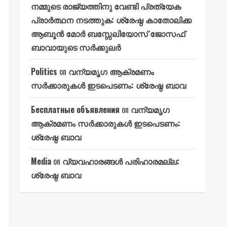
നമ്മുടെ രാജ്യത്തിനു വേണ്ടി പ്രത്യേക
പ്രാർത്ഥന നടത്തുക: ശ്രേഷ്ഠ കാതോലിക്ക
ആബൂൻ മോർ ബസ്സേലിയോസ് ജോസഫ്
ബാവായുടെ സർക്കുലർ
Politics
on
വന്യമൃഗ ആക്രമണം
സർക്കാരുകൾ ഇടപെടണം: ശ്രേഷ്ഠ ബാവ
Бесплатные объявления
on
വന്യമൃഗ
ആക്രമണം സർക്കാരുകൾ ഇടപെടണം:
ശ്രേഷ്ഠ ബാവ
Media
on
വ്യവഹാരങ്ങൾ പരിഹാരമല്ല:
ശ്രേഷ്ഠ ബാവ