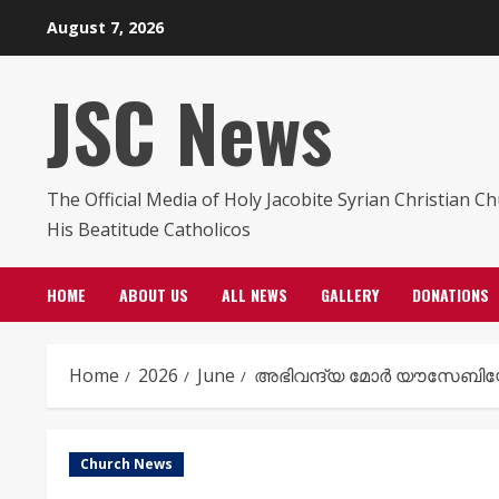
Skip
August 7, 2026
to
content
JSC News
The Official Media of Holy Jacobite Syrian Christian C
His Beatitude Catholicos
HOME
ABOUT US
ALL NEWS
GALLERY
DONATIONS
Home
2026
June
അഭിവന്ദ്യ മോർ യൗസേബിയോ
Church News