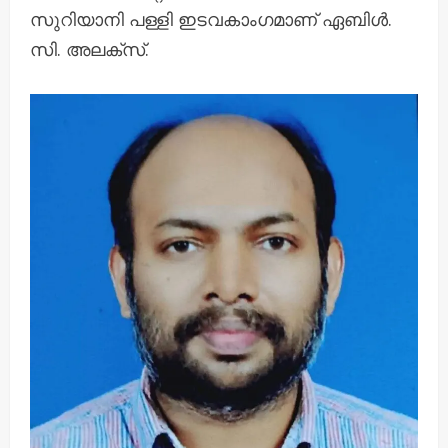
സുറിയാനി പള്ളി ഇടവകാംഗമാണ് ഏബിൾ.
സി. അലക്സ്.