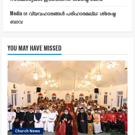
Media
on
വ്യവഹാരങ്ങൾ പരിഹാരമല്ല: ശ്രേഷ്ഠ
ബാവ
YOU MAY HAVE MISSED
Church News