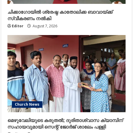
ചിക്കാഗോയിൽ ശ്രേഷ്ഠ കാതോലിക്ക ബാവായ്ക്ക്
സ്വീകരണം നൽകി
Editor
August 7, 2026
Church News
മെഴുവേലിയുടെ കരുതൽ; ദുരിതാശ്വാസ ക്യാമ്പിന്
സഹായവുമായി സെന്റ് ജോർജ് ശാലേം പള്ളി