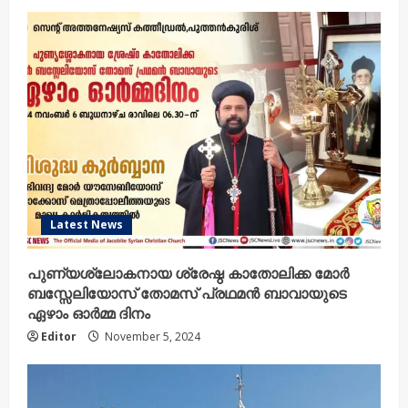
Latest News
പുണ്യശ്ലോകനായ ശ്രേഷ്ഠ കാതോലിക്ക മോർ
ബസ്സേലിയോസ് തോമസ് പ്രഥമൻ ബാവായുടെ
ഏഴാം ഓർമ്മ ദിനം
Editor
November 5, 2024