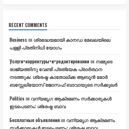
RECENT COMMENTS
Business
on
ശ്രദ്ധേയമായി കാനഡ മേഖലയിലെ
പള്ളി പ്രതിനിധി യോഗം
Услуги+корректуры+и+редактирования
on
നമ്മുടെ
രാജ്യത്തിനു വേണ്ടി പ്രത്യേക പ്രാർത്ഥന
നടത്തുക: ശ്രേഷ്ഠ കാതോലിക്ക ആബൂൻ മോർ
ബസ്സേലിയോസ് ജോസഫ് ബാവായുടെ സർക്കുലർ
Politics
on
വന്യമൃഗ ആക്രമണം സർക്കാരുകൾ
ഇടപെടണം: ശ്രേഷ്ഠ ബാവ
Бесплатные объявления
on
വന്യമൃഗ ആക്രമണം
സർക്കാരുകൾ ഇടപെടണം: ശ്രേഷ്ഠ ബാവ