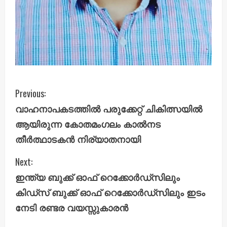
C
Previous:
വാഹനാപകടത്തിൽ പരുക്കേറ്റ് ചികിത്സയിൽ
o
ആയിരുന്ന കോതമംഗലം കാൽനട
n
തീർത്ഥാടകൻ നിര്യാതനായി
t
Next:
i
ഇന്ത്യ ബുക്ക്‌ ഓഫ് റെക്കോർഡ്സിലും
കിഡ്സ്‌ ബുക്ക്‌ ഓഫ് റെക്കോർഡ്സിലും ഇടം
n
നേടി രണ്ടര വയസ്സുകാരൻ
u