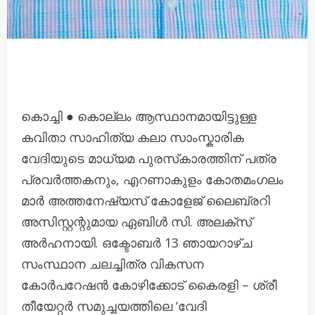
കൊച്ചി ● കൊല്ലം ആസ്ഥാനമായിട്ടുള്ള
കവിതാ സാഹിത്യ കലാ സാംസ്കാരിക
വേദിയുടെ മാധ്യമ പുരസ്‌കാരത്തിന് പത്ര
പ്രവർത്തകനും, എറണാകുളം കോതമംഗലം
മാർ അത്തനേഷ്യസ് കോളേജ് ലൈബ്രറി
അസിസ്റ്റന്റുമായ ഏബിൾ സി. അലക്സ്
അർഹനായി. ഒക്ടോബർ 13 ഞായറാഴ്‌ച
സംസ്ഥാന ചലച്ചിത്ര വികസന
കോർപറേഷൻ കോഴിക്കോട് കൈരളി – ശ്രീ
തീയേറ്റർ സമുച്ചയത്തിലെ ‘വേദി