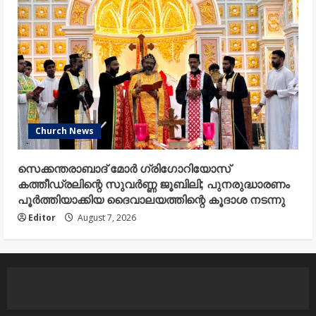
Church News
സെക്കന്തരാബാദ് മോർ ഗ്രിഗോറിയോസ്
കത്തീഡ്രലിന്റെ സുവർണ്ണ ജൂബിലി; പുനരുദ്ധാരണം
പൂർത്തിയാക്കിയ ദൈവാലയത്തിന്റെ കൂദാശ നടന്നു
Editor
August 7, 2026