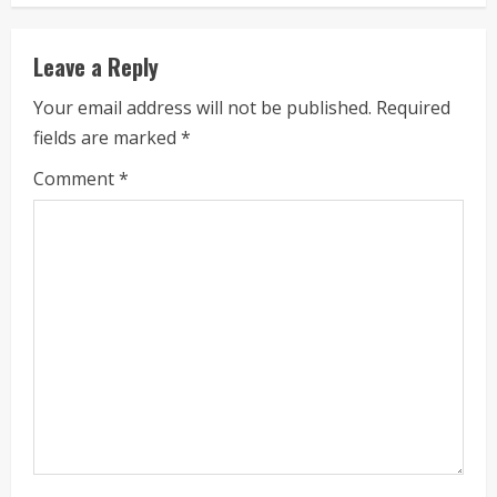
e
Leave a Reply
R
Your email address will not be published.
Required
e
fields are marked
*
a
Comment
*
d
i
n
g