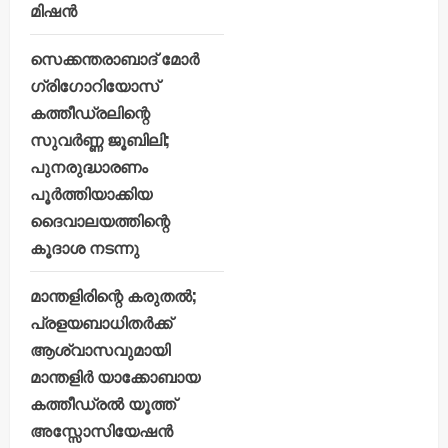
മിഷൻ
സെക്കന്തരാബാദ് മോർ
ഗ്രിഗോറിയോസ്
കത്തീഡ്രലിന്റെ
സുവർണ്ണ ജൂബിലി;
പുനരുദ്ധാരണം
പൂർത്തിയാക്കിയ
ദൈവാലയത്തിന്റെ
കൂദാശ നടന്നു
മാന്തളിരിന്റെ കരുതൽ;
പ്രളയബാധിതർക്ക്
ആശ്വാസവുമായി
മാന്തളിർ യാക്കോബായ
കത്തീഡ്രൽ യൂത്ത്
അസ്സോസിയേഷൻ