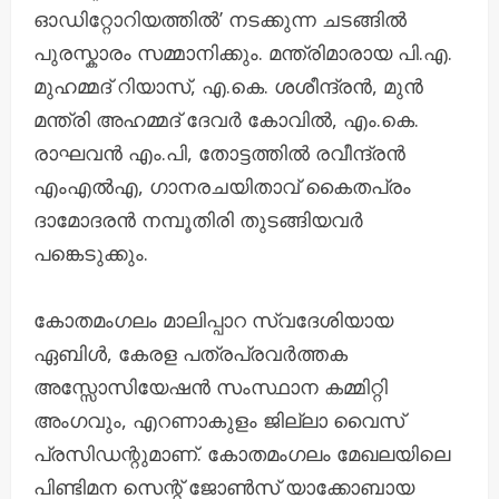
ഓഡിറ്റോറിയത്തിൽ’ നടക്കുന്ന ചടങ്ങിൽ
പുരസ്കാരം സമ്മാനിക്കും. മന്ത്രിമാരായ പി.എ.
മുഹമ്മദ് റിയാസ്, എ.കെ. ശശീന്ദ്രൻ, മുൻ
മന്ത്രി അഹമ്മദ് ദേവർ കോവിൽ, എം.കെ.
രാഘവൻ എം.പി, തോട്ടത്തിൽ രവീന്ദ്രൻ
എംഎൽഎ, ഗാനരചയിതാവ് കൈതപ്രം
ദാമോദരൻ നമ്പൂതിരി തുടങ്ങിയവർ
പങ്കെടുക്കും.
കോതമംഗലം മാലിപ്പാറ സ്വദേശിയായ
ഏബിൾ, കേരള പത്രപ്രവർത്തക
അസ്സോസിയേഷൻ സംസ്ഥാന കമ്മിറ്റി
അംഗവും, എറണാകുളം ജില്ലാ വൈസ്
പ്രസിഡന്റുമാണ്. കോതമംഗലം മേഖലയിലെ
പിണ്ടിമന സെന്റ് ജോൺസ് യാക്കോബായ