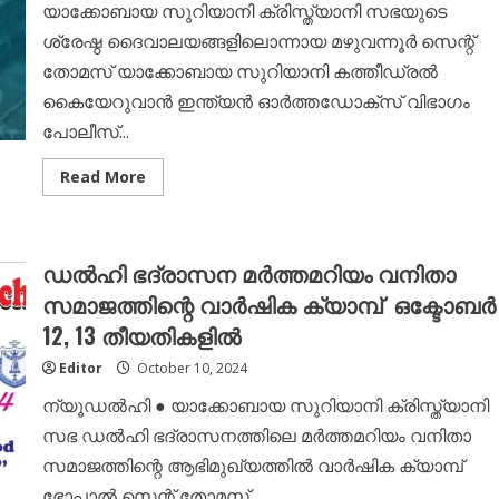
യാക്കോബായ സുറിയാനി ക്രിസ്ത്യാനി സഭയുടെ
പള്ളിയ്ക്കൊപ്പം
ശ്രേഷ്ഠ ദൈവാലയങ്ങളിലൊന്നായ മഴുവന്നൂർ സെന്റ്
തോമസ് യാക്കോബായ സുറിയാനി കത്തീഡ്രൽ
കൈയേറുവാൻ ഇന്ത്യൻ ഓർത്തഡോക്സ് വിഭാഗം
പോലീസ്...
Read
Read More
more
about
മഴുവന്നൂർ
പള്ളിയിൽ
വിശ്വാസി
ഡൽഹി ഭദ്രാസന മർത്തമറിയം വനിതാ
സമൂഹത്തിന്
നീതിനിഷേധം
സമാജത്തിന്റെ വാർഷിക ക്യാമ്പ് ഒക്ടോബർ
തുടരുന്നു;
പള്ളി
12, 13 തീയതികളിൽ
സംരക്ഷണത്തിനായി
ഒരുമയോടെ
വിശ്വാസികൾ
Editor
October 10, 2024
;
ഇന്നത്തെ
ന്യൂഡൽഹി ● യാക്കോബായ സുറിയാനി ക്രിസ്ത്യാനി
ദിവസം
മുഴുവന്നൂർ
സഭ ഡൽഹി ഭദ്രാസനത്തിലെ മർത്തമറിയം വനിതാ
പള്ളിയ്ക്കൊപ്പം
സമാജത്തിന്റെ ആഭിമുഖ്യത്തിൽ വാർഷിക ക്യാമ്പ്
ഭോപ്പാൽ സെന്റ് തോമസ്...