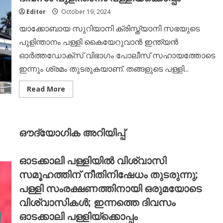
ഓർമ്മ
ദിനം
Editor
October 19, 2024
യാക്കോബായ സുറിയാനി ക്രിസ്ത്യാനി സഭയുടെ
പുളിന്താനം പള്ളി കൈയേറുവാൻ ഇന്ത്യൻ
ഓർത്തഡോക്സ് വിഭാഗം പോലീസ് സഹായത്തോടെ
ഇന്നും ശ്രമം തുടരുകയാണ്. തങ്ങളുടെ പള്ളി...
Read
Read More
more
about
പുളിന്താനം
പള്ളി
സംരക്ഷണത്തിനായി
ഔദ്യോഗിക അറിയിപ്പ്
ഒരുമയോടെ
വിശ്വാസി
സമൂഹം;
ഇന്നത്തെ
ഓടക്കാലി പള്ളിയിൽ വിശ്വാസി
ദിവസം
പുളിന്താനം
സമൂഹത്തിന് നീതിനിഷേധം തുടരുന്നു;
പള്ളിയ്ക്കൊപ്പം
പള്ളി സംരക്ഷണത്തിനായി ഒരുമയോടെ
വിശ്വാസികൾ; ഇന്നത്തെ ദിവസം
ഓടക്കാലി പള്ളിയ്ക്കൊപ്പം