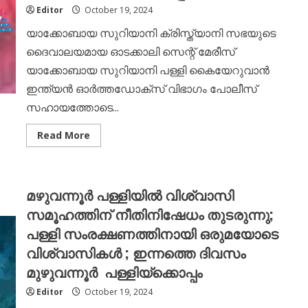
Editor
October 19, 2024
യാക്കോബായ സുറിയാനി ക്രിസ്ത്യാനി സഭയുടെ
ദൈവാലയമായ ഓടക്കാലി സെന്റ് മേരീസ്
യാക്കോബായ സുറിയാനി പള്ളി കൈയേറുവാൻ
ഇന്ത്യൻ ഓർത്തഡോക്സ് വിഭാഗം പോലീസ്
സഹായത്തോടെ...
Read
Read More
more
about
ഔദ്യോഗിക
അറിയിപ്പ്
<br>
മഴുവന്നൂർ പള്ളിയിൽ വിശ്വാസി
<br>ഓടക്കാലി
പള്ളിയിൽ
സമൂഹത്തിന് നീതിനിഷേധം തുടരുന്നു;
വിശ്വാസി
സമൂഹത്തിന്
പള്ളി സംരക്ഷണത്തിനായി ഒരുമയോടെ
നീതിനിഷേധം
തുടരുന്നു;
വിശ്വാസികൾ ; ഇന്നത്തെ ദിവസം
പള്ളി
സംരക്ഷണത്തിനായി
മുഴുവന്നൂർ പള്ളിയ്ക്കൊപ്പം
ഒരുമയോടെ
വിശ്വാസികൾ;
ഇന്നത്തെ
Editor
October 19, 2024
ദിവസം
ഓടക്കാലി