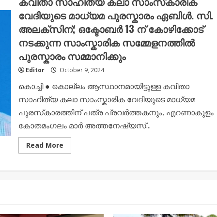
കവിതാ സാഹിത്യ കലാ സാംസ്‌കാരിക
കിഡ്സ്‌
വേദിയുടെ മാധ്യമ പുരസ്കാരം ഏബിൾ. സി.
ബുക്ക്‌
ഓഫ്
അലക്സിന്; ഒക്ടോബർ 13 ന് കോഴിക്കോട്
റെക്കോർഡ്സിലും
ഇടം
നടക്കുന്ന സാംസ്കാരിക സമ്മേളനത്തിൽ
നേടി
രണ്ടര
പുരസ്കാരം സമ്മാനിക്കും
വയസ്സുകാരൻ
Editor
October 9, 2024
കൊച്ചി ● കൊല്ലം ആസ്ഥാനമായിട്ടുള്ള കവിതാ
സാഹിത്യ കലാ സാംസ്കാരിക വേദിയുടെ മാധ്യമ
പുരസ്‌കാരത്തിന് പത്ര പ്രവർത്തകനും, എറണാകുളം
കോതമംഗലം മാർ അത്തനേഷ്യസ്...
Read
Read More
more
about
കവിതാ
സാഹിത്യ
കലാ
സാംസ്‌കാരിക
വേദിയുടെ
മാധ്യമ
പുരസ്കാരം
ഏബിൾ.