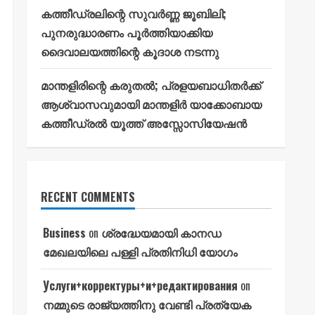
കത്തീഡ്രലിന്റെ സുവർണ്ണ ജൂബിലി;
പുനരുദ്ധാരണം പൂർത്തിയാക്കിയ
ദൈവാലയത്തിന്റെ കൂദാശ നടന്നു
മാന്തളിരിന്റെ കരുതൽ; പ്രളയബാധിതർക്ക്
ആശ്വാസവുമായി മാന്തളിർ യാക്കോബായ
കത്തീഡ്രൽ യൂത്ത് അസ്സോസിയേഷൻ
RECENT COMMENTS
Business
on
ശ്രദ്ധേയമായി കാനഡ
മേഖലയിലെ പള്ളി പ്രതിനിധി യോഗം
Услуги+корректуры+и+редактирования
on
നമ്മുടെ രാജ്യത്തിനു വേണ്ടി പ്രത്യേക