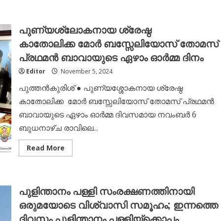
പുണ്യശ്ലോകനായ ശ്രേഷ്ഠ
കാതോലിക്ക മോർ ബസ്സേലിയോസ് തോമസ്
പ്രഥമൻ ബാവായുടെ ഏഴാം ഓർമ്മ ദിനം
Editor
November 5, 2024
പുത്തൻകുരിശ് ● പുണ്യശ്ശോകനായ ശ്രേഷ്ഠ
കാതോലിക്ക മോർ ബസ്സേലിയോസ് തോമസ് പ്രഥമൻ
ബാവായുടെ ഏഴാം ഓർമ്മ ദിവസമായ നവംബർ 6
ബുധനാഴ്ച രാവിലെ...
Read
Read More
more
about
പുണ്യശ്ലോകനായ
ശ്രേഷ്ഠ
കാതോലിക്ക മോർ
പുളിന്താനം പള്ളി സംരക്ഷണത്തിനായി
ബസ്സേലിയോസ്
തോമസ്
ഒരുമയോടെ വിശ്വാസി സമൂഹം; ഇന്നത്തെ
പ്രഥമൻ
ബാവായുടെ
ദിവസം പുളിന്താനം പള്ളിയ്ക്കൊപ്പം
ഏഴാം