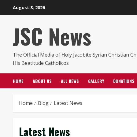
Skip
August 8, 2026
to
content
JSC News
The Official Media of Holy Jacobite Syrian Christian C
His Beatitude Catholicos
HOME
ABOUT US
ALL NEWS
GALLERY
DONATIONS
Home
Blog
Latest News
Latest News