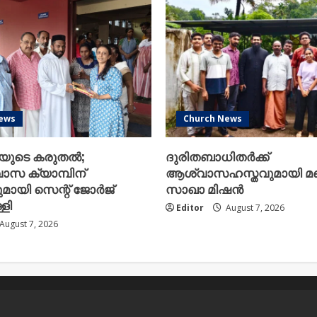
സി.
അലക്സിന്;
ഒക്ടോബർ
13
ന്
കോഴിക്കോട്
നടക്കുന്ന
സാംസ്കാരിക
സമ്മേളനത്തിൽ
പുരസ്കാരം
സമ്മാനിക്കും
ews
Church News
ിയുടെ കരുതൽ;
ദുരിതബാധിതർക്ക്
ാസ ക്യാമ്പിന്
ആശ്വാസഹസ്തവുമായി മഞ്
യി സെന്റ് ജോർജ്
സാഖാ മിഷൻ
ളി
Editor
August 7, 2026
August 7, 2026