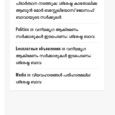
പ്രാർത്ഥന നടത്തുക: ശ്രേഷ്ഠ കാതോലിക്ക
ആബൂൻ മോർ ബസ്സേലിയോസ് ജോസഫ്
ബാവായുടെ സർക്കുലർ
Politics
on
വന്യമൃഗ ആക്രമണം
സർക്കാരുകൾ ഇടപെടണം: ശ്രേഷ്ഠ ബാവ
Бесплатные объявления
on
വന്യമൃഗ
ആക്രമണം സർക്കാരുകൾ ഇടപെടണം:
ശ്രേഷ്ഠ ബാവ
Media
on
വ്യവഹാരങ്ങൾ പരിഹാരമല്ല:
ശ്രേഷ്ഠ ബാവ