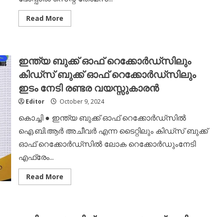
Read
Read More
more
about
ഡൽഹി
ഭദ്രാസന
മർത്തമറിയം
ഇന്ത്യ ബുക്ക്‌ ഓഫ് റെക്കോർഡ്സിലും
വനിതാ
സമാജത്തിന്റെ
കിഡ്സ്‌ ബുക്ക്‌ ഓഫ് റെക്കോർഡ്സിലും
വാർഷിക
ക്യാമ്പ്
ഇടം നേടി രണ്ടര വയസ്സുകാരൻ
ഒക്ടോബർ
12,
13
Editor
October 9, 2024
തീയതികളിൽ
കൊച്ചി ● ഇന്ത്യ ബുക്ക്‌ ഓഫ് റെക്കോർഡ്സിൽ
ഐ.ബി.ആർ അചീവർ എന്ന ടൈറ്റിലും കിഡ്സ്‌ ബുക്ക്‌
ഓഫ് റെക്കോർഡ്സിൽ ലോക റെക്കോർഡുംനേടി
എഫ്രേം...
Read
Read More
more
about
ഇന്ത്യ
ബുക്ക്‌
ഓഫ്
റെക്കോർഡ്സിലും