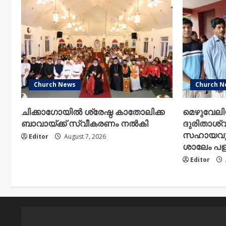
Church News
Church N
ചിക്കാഗോയിൽ ശ്രേഷ്ഠ കാതോലിക്ക
മെഴുവേല
ബാവായ്ക്ക് സ്വീകരണം നൽകി
ദുരിതാശ്വ
സഹായവുമാ
Editor
August 7, 2026
ശാലേം പള്
Editor