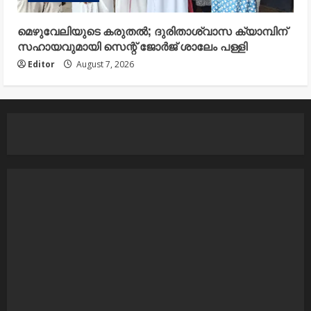
മെഴുവേലിയുടെ കരുതൽ; ദുരിതാശ്വാസ ക്യാമ്പിന്
സഹായവുമായി സെന്റ് ജോർജ് ശാലേം പള്ളി
Editor
August 7, 2026