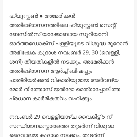
ഹ്യൂസ്റ്റൺ ● അമേരിക്കൻ
അതിഭദ്രാസനത്തിലെ ഹ്യൂസ്റ്റൺ സെന്റ്
ബേസിൽസ് യാക്കോബായ സുറിയാനി
ഓർത്തഡോക്‌സ് പള്ളിയുടെ വിശുദ്ധ മൂറോൻ
അഭിഷേക കുദാശ നവംബർ 29, 30 (വെള്ളി,
ശനി) തീയതികളിൽ നടക്കും. അമേരിക്കൻ
അതിഭദ്രാസന ആർച്ച് ബിഷപ്പും
പാത്രിയർക്കൽ വികാരിയുമായ അഭിവന്ദ്യ
മോർ തീത്തോസ് യൽദോ മെത്രാപ്പോലീത്ത
പ്രധാന കാർമികത്വം വഹിക്കും.
നവംബർ 29 വെളളിയാഴ്ച വൈകിട്ട് 5 ന്
സന്ധ്യാനമസ്കാരത്തെ തുടർന്ന് വിശുദ്ധ
ദൈവാലയ കൂദാശ നടക്കും. തുടർന്ന്