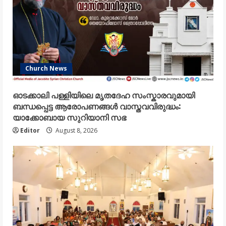
Church News
ഓടക്കാലി പള്ളിയിലെ മൃതദേഹ സംസ്കാരവുമായി
ബന്ധപ്പെട്ട ആരോപണങ്ങൾ വാസ്തവവിരുദ്ധം:
യാക്കോബായ സുറിയാനി സഭ
Editor
August 8, 2026