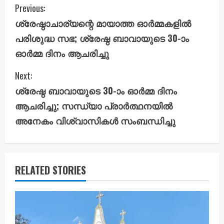
C
Previous:
ശ്രേഷ്ഠാചാര്യന്റെ മായാത്ത ഓർമ്മകളിൽ
o
പരിശുദ്ധ സഭ; ശ്രേഷ്ഠ ബാവായുടെ 30-ാം
n
ഓർമ്മ ദിനം ആചരിച്ചു
t
Next:
i
ശ്രേഷ്ഠ ബാവായുടെ 30-ാം ഓർമ്മ ദിനം
ആചരിച്ചു; സന്ധ്യാ പ്രാർത്ഥനയിൽ
n
അനേകം വിശ്വാസികൾ സംബന്ധിച്ചു
u
e
RELATED STORIES
R
e
a