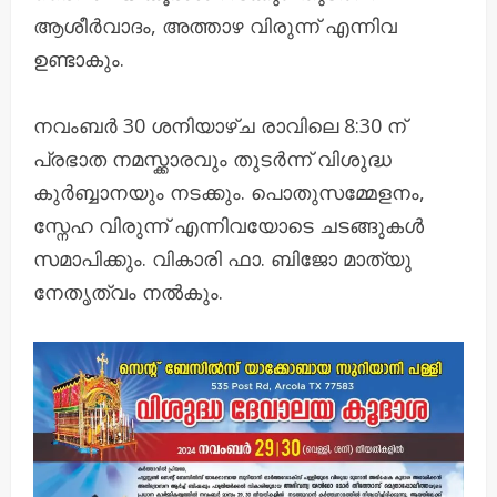
ആശീർവാദം, അത്താഴ വിരുന്ന് എന്നിവ
ഉണ്ടാകും.
നവംബർ 30 ശനിയാഴ്ച രാവിലെ 8:30 ന്
പ്രഭാത നമസ്ക്കാരവും തുടർന്ന് വിശുദ്ധ
കുർബ്ബാനയും നടക്കും. പൊതുസമ്മേളനം,
സ്നേഹ വിരുന്ന് എന്നിവയോടെ ചടങ്ങുകൾ
സമാപിക്കും. വികാരി ഫാ. ബിജോ മാത്യു
നേതൃത്വം നൽകും.