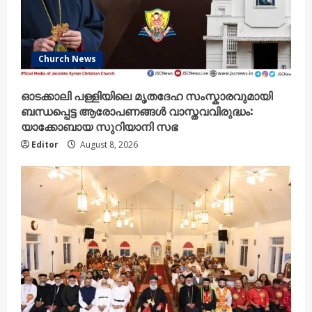
Church News
ഓടക്കാലി പള്ളിയിലെ മൃതദേഹ സംസ്കാരവുമായി
ബന്ധപ്പെട്ട ആരോപണങ്ങൾ വാസ്തവവിരുദ്ധം:
യാക്കോബായ സുറിയാനി സഭ
Editor
August 8, 2026