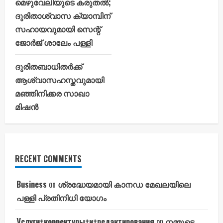
മെഴുവേലിയുടെ കരുതൽ;
ദുരിതാശ്വാസ ക്യാമ്പിന്
സഹായവുമായി സെന്റ്
ജോർജ് ശാലേം പള്ളി
ദുരിതബാധിതർക്ക്
ആശ്വാസഹസ്തവുമായി
മഞ്ഞിനിക്കര സാഖാ
മിഷൻ
RECENT COMMENTS
Business
on
ശ്രദ്ധേയമായി കാനഡ മേഖലയിലെ
പള്ളി പ്രതിനിധി യോഗം
Услуги+корректуры+и+редактирования
on
നമ്മുടെ