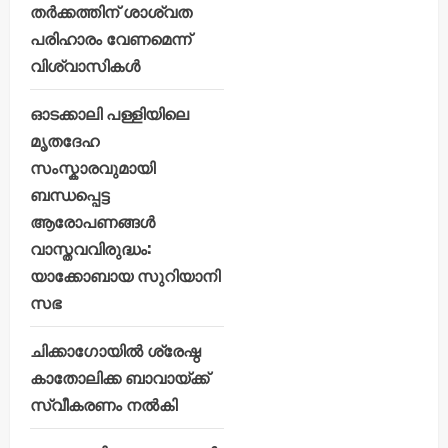
തർക്കത്തിന് ശാശ്വത
പരിഹാരം വേണമെന്ന്
വിശ്വാസികൾ
ഓടക്കാലി പള്ളിയിലെ
മൃതദേഹ
സംസ്കാരവുമായി
ബന്ധപ്പെട്ട
ആരോപണങ്ങൾ
വാസ്തവവിരുദ്ധം:
യാക്കോബായ സുറിയാനി
സഭ
ചിക്കാഗോയിൽ ശ്രേഷ്ഠ
കാതോലിക്ക ബാവായ്ക്ക്
സ്വീകരണം നൽകി