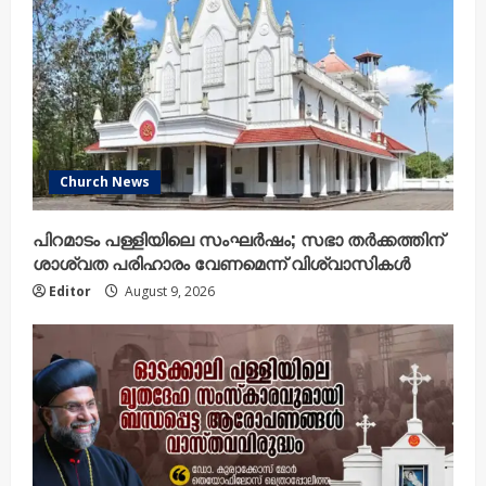
d
i
n
g
Church News
പിറമാടം പള്ളിയിലെ സംഘർഷം; സഭാ തർക്കത്തിന്
ശാശ്വത പരിഹാരം വേണമെന്ന് വിശ്വാസികൾ
Editor
August 9, 2026