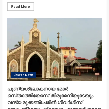
Read
Read More
more
about
അമേരിക്കയിൽ
ശ്രേഷ്ഠ
കാതോലിക്ക
ബാവായ്ക്ക്
ഉജ്ജ്വല
സ്വീകരണം;
ഓറിയന്റൽ
ഓർത്തഡോക്സ്
സഭാധ്യക്ഷന്മാരുടെ
സാന്നിധ്യം
ശ്രദ്ധേയമായി
Church News
പുണ്യശ്ലോകനായ മോർ
ഒസ്‌താത്തിയോസ് തിരുമേനിയുടേയും
വന്ദ്യ മൂക്കഞ്ചേരിൽ ഗീവർഗീസ്
റമ്പാച്ചൻ്റേയും ശ്രാദ്ധപ്പെരുന്നാൾ നാളെ