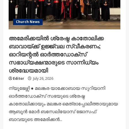
ഉയർത്തി
ഉദ്ഘാടനം
നിർവഹിച്ചു
Church News
അമേരിക്കയിൽ ശ്രേഷ്ഠ കാതോലിക്ക
ബാവായ്ക്ക് ഉജ്ജ്വല സ്വീകരണം;
ഓറിയന്റൽ ഓർത്തഡോക്സ്
സഭാധ്യക്ഷന്മാരുടെ സാന്നിധ്യം
ശ്രദ്ധേയമായി
Editor
July 26, 2026
ന്യൂജേഴ്സി ● മലങ്കര യാക്കോബായ സുറിയാനി
ഓർത്തഡോക്സ് സഭയുടെ ശ്രേഷ്ഠ
കാതോലിക്കായും മലങ്കര മെത്രാപ്പോലീത്തായുമായ
ആബൂൻ മോർ ബസേലിയോസ് ജോസഫ്
ബാവയുടെ അമേരിക്കൻ...