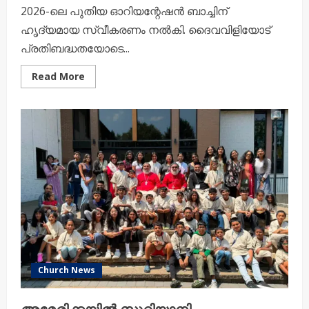
2026-ലെ പുതിയ ഓറിയന്റേഷൻ ബാച്ചിന്
ഹൃദ്യമായ സ്വീകരണം നൽകി. ദൈവവിളിയോട്
പ്രതിബദ്ധതയോടെ...
Read
Read More
more
about
മലങ്കര
സുറിയാനി
ഓർത്തഡോക്സ്
തിയോളജിക്കൽ
സെമിനാരിയിൽ
പുതിയ
ഓറിയന്റേഷൻ
ബാച്ചിന്
സ്വീകരണം
Church News
അമേരിക്കയിൽ സുറിയാനി