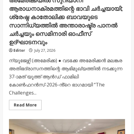
ആരാധനാക്രമത്തിന്റെ ഭാവി ചർച്ചയായി;
ശ്രേഷ്ഠ കാതോലിക്ക ബാവയുടെ
സാന്നിധ്യത്തിൽ അന്താരാഷ്ട്ര പാനൽ
ചർച്ചയും സെമിനാരി ഓഫീസ്
ഉദ്ഘാടനവും
Editor
July 27, 2026
ന്യൂജേഴ്സി (അമേരിക്ക) ● വടക്കേ അമേരിക്കൻ മലങ്കര
അതിഭദ്രാസനത്തിന്റെ ആഭിമുഖ്യത്തിൽ നടക്കുന്ന
37-ാമത് യൂത്ത് ആൻഡ് ഫാമിലി
കോൺഫറൻസ്-2026-ൻ്റെ ഭാഗമായി “The
Challenges...
Read
Read More
more
about
അമേരിക്കയിൽ
സുറിയാനി
ആരാധനാക്രമത്തിന്റെ
ഭാവി
ചർച്ചയായി;