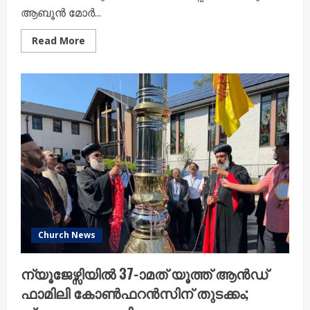
ആബൂൻ മോർ...
Read
Read More
more
about
നോർത്ത്
അമേരിക്കൻ
മലങ്കര
അതിഭദ്രാസന
ഭാരവാഹികൾ
ശ്രേഷ്ഠ
ബാവായുമായി
കൂടിക്കാഴ്ച
നടത്തി
Church News
ന്യൂജേഴ്സിയിൽ 37-ാമത് യൂത്ത് ആൻഡ്
ഫാമിലി കോൺഫറൻസിന് തുടക്കം;