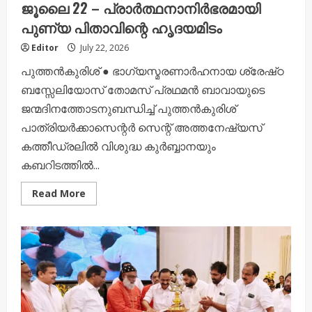
ജൂലൈ 22 – പ്രാർത്ഥനാനിർഭരമായി
പുണ്യ പിതാവിന്റെ ഹൃദയമിടം
Editor
July 22, 2026
പുത്തൻകുരിശ് ● ഭാഗ്യസ്മരണാർഹനായ ശ്രേഷ്‌ഠ
ബസ്സേലിയോസ് തോമസ് പ്രഥമൻ ബാവായുടെ
ജന്മദിനത്തോടനുബന്ധിച്ച് പുത്തൻകുരിശ്
പാത്രിയർക്കാസെന്റർ സെന്റ് അത്തനേഷ്യസ്
കത്തീഡ്രലിൽ വിശുദ്ധ കുർബ്ബാനയും
കബറിടത്തിൽ...
Read
Read More
more
about
ജൂലൈ
22
–
പ്രാർത്ഥനാനിർഭരമായി
പുണ്യ
പിതാവിന്റെ
ഹൃദയമിടം