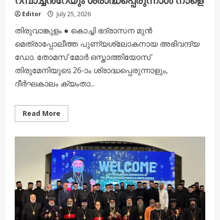
Editor
July 25, 2026
തിരുവാങ്കുളം ● കൊച്ചി ഭദ്രാസന മുൻ
മെത്രാപ്പോലീത്ത പുണ്യശ്ലോകനായ അഭിവന്ദ്യ
ഡോ. തോമസ് മോർ ഒസ്താത്തിയോസ്
തിരുമേനിയുടെ 26-ാം ശ്രാദ്ധപ്പെരുന്നാളും,
ദീർഘകാലം ക്യംതാ...
Read
Read More
more
about
പുണ്യശ്ലോകനായ
മോർ
ഒസ്‌താത്തിയോസ്
തിരുമേനിയുടേയും
വന്ദ്യ
മൂക്കഞ്ചേരിൽ
ഗീവർഗീസ്
റമ്പാച്ചൻ്റേയും
ശ്രാദ്ധപ്പെരുന്നാൾ
നാളെ