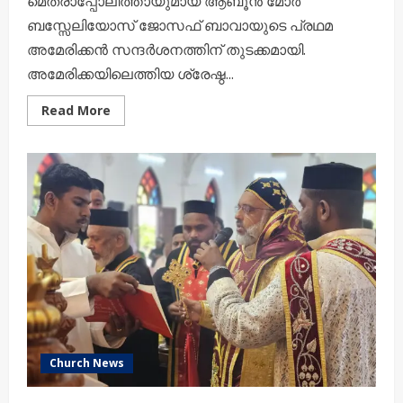
മെത്രാപ്പോലീത്തായുമായ ആബൂൻ മോർ
ബസ്സേലിയോസ് ജോസഫ് ബാവായുടെ പ്രഥമ
അമേരിക്കൻ സന്ദർശനത്തിന് തുടക്കമായി.
അമേരിക്കയിലെത്തിയ ശ്രേഷ്ഠ...
Read
Read More
more
about
ശ്രേഷ്ഠ
കാതോലിക്ക
ബാവയുടെ
പ്രഥമ
അമേരിക്കൻ
സന്ദർശനത്തിന്
തുടക്കം;
വിമാനത്താവളത്തിൽ
ഉജ്ജ്വല
സ്വീകരണം
Church News