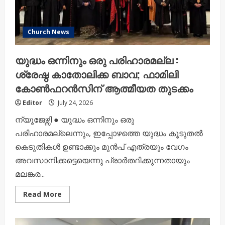
Church News
യുദ്ധം ഒന്നിനും ഒരു പരിഹാരമല്ല :
ശ്രേഷ്ഠ കാതോലിക്ക ബാവ; ഫാമിലി
കോൺഫറൻസിന് ആത്മീയത തുടക്കം
Editor
July 24, 2026
ന്യൂജേഴ്സി ● യുദ്ധം ഒന്നിനും ഒരു
പരിഹാരമല്ലെന്നും, ഇപ്പോഴത്തെ യുദ്ധം കൂടുതൽ
കെടുതികൾ ഉണ്ടാക്കും മുൻപ് എത്രയും വേഗം
അവസാനിക്കട്ടെയെന്നു പ്രാർത്ഥിക്കുന്നതായും
മലങ്കര...
Read
Read More
more
about
യുദ്ധം
ഒന്നിനും