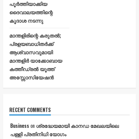
പൂർത്തിയാക്കിയ
ദൈവാലയത്തിന്റെ
കൂദാശ നടന്നു
മാന്തളിരിന്റെ കരുതൽ;
പ്രളയബാധിതർക്ക്
ആശ്വാസവുമായി
മാന്തളിർ യാക്കോബായ
കത്തീഡ്രൽ യൂത്ത്
അസ്സോസിയേഷൻ
RECENT COMMENTS
Business
on
ശ്രദ്ധേയമായി കാനഡ മേഖലയിലെ
പള്ളി പ്രതിനിധി യോഗം