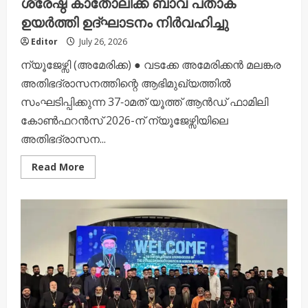
ശ്രേഷ്ഠ കാതോലിക്ക ബാവ പതാക
ഉയർത്തി ഉദ്ഘാടനം നിർവഹിച്ചു
Editor
July 26, 2026
ന്യൂജേഴ്സി (അമേരിക്ക) ● വടക്കേ അമേരിക്കൻ മലങ്കര
അതിഭദ്രാസനത്തിന്റെ ആഭിമുഖ്യത്തിൽ
സംഘടിപ്പിക്കുന്ന 37-ാമത് യൂത്ത് ആൻഡ് ഫാമിലി
കോൺഫറൻസ് 2026-ന് ന്യൂജേഴ്സിയിലെ
അതിഭദ്രാസന...
Read
Read More
more
about
ന്യൂജേഴ്സിയിൽ
37-ാ
മത്
യൂത്ത്
ആൻഡ്
ഫാമിലി
കോൺഫറൻസിന്
തുടക്കം;
ശ്രേഷ്ഠ
കാതോലിക്ക
ബാവ
പതാക