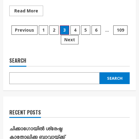
Read
Read More
more
about
കരുതലിന്റെയും
Posts
കാരുണ്യത്തിന്റെയും
Previous
1
2
3
4
5
6
…
109
പുതിയ
അധ്യായം;
Next
pagination
കനാൻ
വയോജന
സംരക്ഷണ
വില്ലേജ്
മുഖ്യമന്ത്രി
SEARCH
നാടിന്
സമർപ്പിച്ചു;
ശ്രേഷ്ഠ
ബാവ
SEARCH
കൂദാശ
നിർവഹിച്ചു
RECENT POSTS
ചിക്കാഗോയിൽ ശ്രേഷ്ഠ
കാതോലിക്ക ബാവായ്ക്ക്