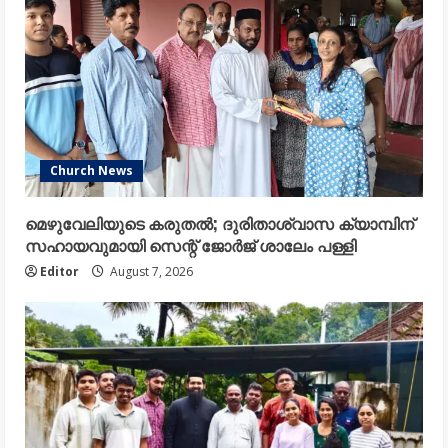
Church News
മെഴുവേലിയുടെ കരുതൽ; ദുരിതാശ്വാസ ക്യാമ്പിന്
സഹായവുമായി സെന്റ് ജോർജ് ശാലേം പള്ളി
Editor
August 7, 2026