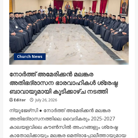
ശ്രേഷ്ഠ
കാതോലിക്ക
ബാവയുടെ
സാന്നിധ്യത്തിൽ
അന്താരാഷ്ട്ര
പാനൽ
ചർച്ചയും
സെമിനാരി
ഓഫീസ്
ഉദ്ഘാടനവും
Church News
നോർത്ത് അമേരിക്കൻ മലങ്കര
അതിഭദ്രാസന ഭാരവാഹികൾ ശ്രേഷ്ഠ
ബാവായുമായി കൂടിക്കാഴ്ച നടത്തി
Editor
July 26, 2026
ന്യൂജേഴ്‌സി ● നോർത്ത് അമേരിക്കൻ മലങ്കര
അതിഭദ്രാസനത്തിലെ വൈദികരും 2025-2027
കാലയളവിലെ കൗൺസിൽ അംഗങ്ങളും ശ്രേഷ്ഠ
കാതോലിക്കായും മലങ്കര മെത്രാപ്പോലീത്തായുമായ