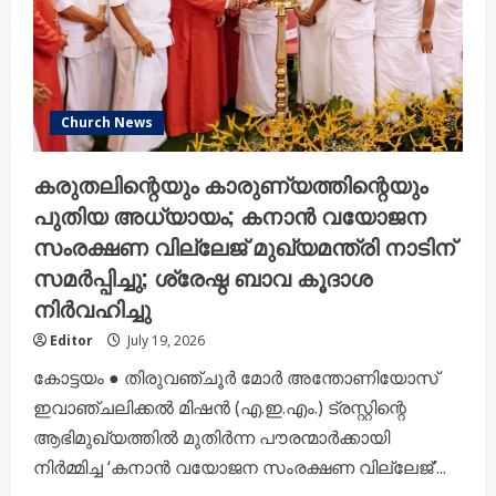
Church News
കരുതലിന്റെയും കാരുണ്യത്തിന്റെയും
പുതിയ അധ്യായം; കനാൻ വയോജന
സംരക്ഷണ വില്ലേജ് മുഖ്യമന്ത്രി നാടിന്
സമർപ്പിച്ചു; ശ്രേഷ്ഠ ബാവ കൂദാശ
നിർവഹിച്ചു
Editor
July 19, 2026
കോട്ടയം ● തിരുവഞ്ചൂർ മോർ അന്തോണിയോസ്
ഇവാഞ്ചലിക്കൽ മിഷൻ (എ.ഇ.എം.) ട്രസ്റ്റിന്റെ
ആഭിമുഖ്യത്തിൽ മുതിർന്ന പൗരന്മാർക്കായി
നിർമ്മിച്ച ‘കനാൻ വയോജന സംരക്ഷണ വില്ലേജ്’...