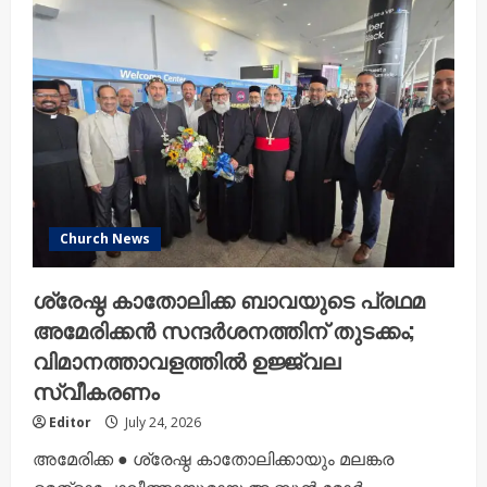
ഒരു
പരിഹാരമല്ല
:
ശ്രേഷ്ഠ
കാതോലിക്ക
ബാവ;
ഫാമിലി
കോൺഫറൻസിന്
ആത്മീയത
തുടക്കം
Church News
ശ്രേഷ്ഠ കാതോലിക്ക ബാവയുടെ പ്രഥമ
അമേരിക്കൻ സന്ദർശനത്തിന് തുടക്കം;
വിമാനത്താവളത്തിൽ ഉജ്ജ്വല
സ്വീകരണം
Editor
July 24, 2026
അമേരിക്ക ● ശ്രേഷ്ഠ കാതോലിക്കായും മലങ്കര