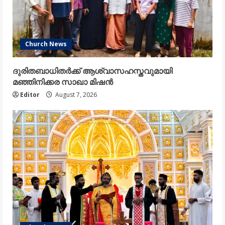
Church News
ദുരിതബാധിതർക്ക് ആശ്വാസഹസ്തവുമായി
മഞ്ഞിനിക്കര സാഖാ മിഷൻ
Editor
August 7, 2026