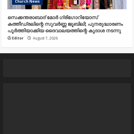
Church News
സെക്കന്തരാബാദ് മോർ ഗ്രിഗോറിയോസ്
കത്തീഡ്രലിന്റെ സുവർണ്ണ ജൂബിലി; പുനരുദ്ധാരണം
പൂർത്തിയാക്കിയ ദൈവാലയത്തിന്റെ കൂദാശ നടന്നു
Editor
August 7, 2026