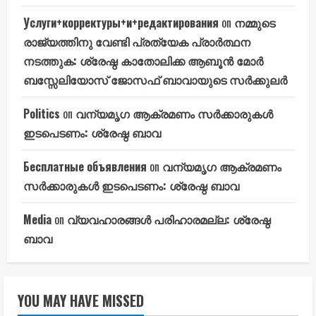
Услуги+корректуры+и+редактирования
on
നമ്മുടെ
രാജ്യത്തിനു വേണ്ടി പ്രത്യേക പ്രാർത്ഥന
നടത്തുക: ശ്രേഷ്ഠ കാതോലിക്ക ആബൂൻ മോർ
ബസ്സേലിയോസ് ജോസഫ് ബാവായുടെ സർക്കുലർ
Politics
on
വന്യമൃഗ ആക്രമണം സർക്കാരുകൾ
ഇടപെടണം: ശ്രേഷ്ഠ ബാവ
Бесплатные объявления
on
വന്യമൃഗ ആക്രമണം
സർക്കാരുകൾ ഇടപെടണം: ശ്രേഷ്ഠ ബാവ
Media
on
വ്യവഹാരങ്ങൾ പരിഹാരമല്ല: ശ്രേഷ്ഠ
ബാവ
YOU MAY HAVE MISSED