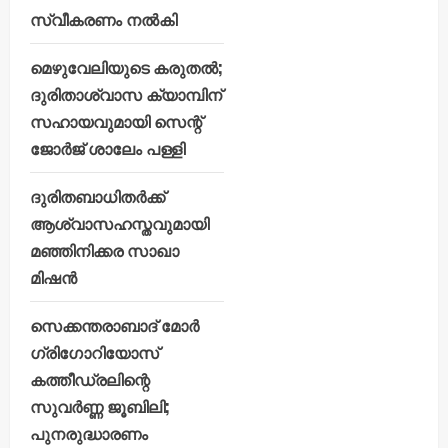
സ്വീകരണം നൽകി
മെഴുവേലിയുടെ കരുതൽ;
ദുരിതാശ്വാസ ക്യാമ്പിന്
സഹായവുമായി സെന്റ്
ജോർജ് ശാലേം പള്ളി
ദുരിതബാധിതർക്ക്
ആശ്വാസഹസ്തവുമായി
മഞ്ഞിനിക്കര സാഖാ
മിഷൻ
സെക്കന്തരാബാദ് മോർ
ഗ്രിഗോറിയോസ്
കത്തീഡ്രലിന്റെ
സുവർണ്ണ ജൂബിലി;
പുനരുദ്ധാരണം