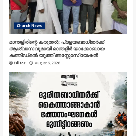
Church News
മാന്തളിരിന്റെ കരുതൽ; പ്രളയബാധിതർക്ക്
ആശ്വാസവുമായി മാന്തളിർ യാക്കോബായ
കത്തീഡ്രൽ യൂത്ത് അസ്സോസിയേഷൻ
Editor
August 6, 2026