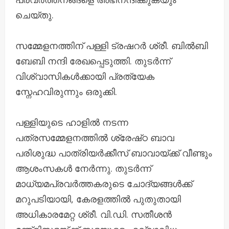
ചെയ്തു.
സമ്മേളനത്തിന് പള്ളി ട്രഷറർ ശ്രീ. ബിൽബി
ബേബി നന്ദി രേഖപ്പെടുത്തി. തുടർന്ന്
വിശ്വാസികൾക്കായി പ്രത്യേക
സ്നേഹവിരുന്നും ഒരുക്കി.
പള്ളിയുടെ ഹാളിൽ നടന്ന
പത്രസമ്മേളനത്തിൽ ശ്രേഷ്‌ഠ ബാവ
പരിശുദ്ധ പാത്രിയർക്കീസ് ബാവായ്ക്ക് വീണ്ടും
ആശംസകൾ നേർന്നു. തുടർന്ന്
മാധ്യമപ്രവർത്തകരുടെ ചോദ്യങ്ങൾക്ക്
മറുപടിയായി, കേരളത്തിൽ പുതുതായി
അധികാരമേറ്റ ശ്രീ. വി.ഡി. സതീശൻ