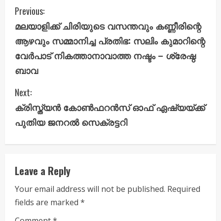
C
Previous:
മലയാളിക്ക് ചിരിയുടെ വസന്തവും കണ്ണീരിന്റെ
o
ആഴവും സമ്മാനിച്ച പ്രതിഭ: സലിം കുമാറിന്റെ
n
വേർപാട് നികത്താനാവാത്ത നഷ്ടം – ശ്രേഷ്ഠ
ബാവ
t
i
Next:
ക്രിസ്ത്യൻ കോൺഫറൻസ് ഓഫ് ഏഷ്യയ്ക്ക്
n
പുതിയ ജനറൽ സെക്രട്ടറി
u
e
Leave a Reply
R
Your email address will not be published.
Required
e
fields are marked
*
a
Comment
*