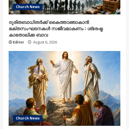
Church News
ദുരിതബാധിതർക്ക് കൈത്താങ്ങാകാൻ
ഭക്തസംഘടനകൾ സജീവമാകണം : ശ്രേഷ്ഠ
കാതോലിക്ക ബാവ
Editor
August 6, 2026
Church News