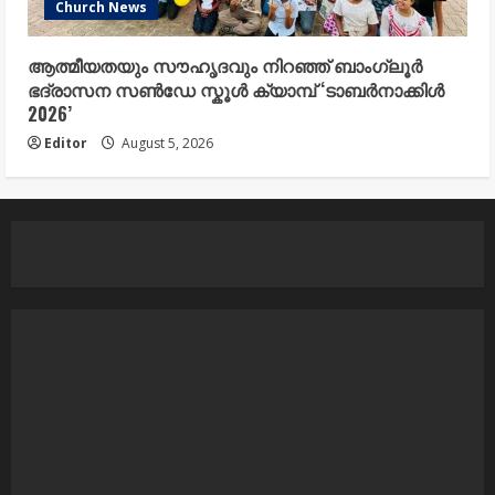
Church News
ആത്മീയതയും സൗഹൃദവും നിറഞ്ഞ് ബാംഗ്ലൂർ
ഭദ്രാസന സൺഡേ സ്കൂൾ ക്യാമ്പ് ‘ടാബർനാക്കിൾ
2026’
Editor
August 5, 2026