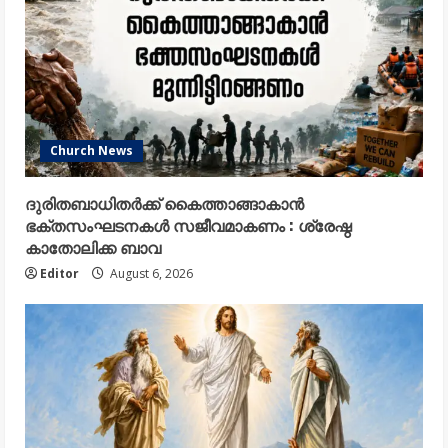
Church News
ദുരിതബാധിതർക്ക് കൈത്താങ്ങാകാൻ
ഭക്തസംഘടനകൾ സജീവമാകണം : ശ്രേഷ്ഠ
കാതോലിക്ക ബാവ
Editor
August 6, 2026