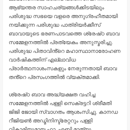
ആഭ്യന്തര സാഹചര്യങ്ങൾക്കിടയിലും
പരിശുദ്ധ സഭയെ വളരെ അനുഗ്രഹീതമായി
നയിക്കുന്ന പരിശുദ്ധ പാത്രിയർക്കീസ്
ബാവായുടെ ഭരണപാടവത്തെ ശ്രേഷ്‌ഠ ബാവ
സമ്മേളനത്തിൽ പ്രത്യേകം അനുസ്മരിച്ചു.
പരിശുദ്ധ പിതാവിൻ്റെ മഹാസ്ഥാനാരോഹണ
വാർഷികത്തിന് എല്ലാവിധ
പ്രാർത്ഥനാശംസകളും നേരുന്നതായി ബാവ
തൻ്റെ പ്രസംഗത്തിൽ വ്യക്തമാക്കി.
ശ്രേഷ്‌ഠ ബാവ അദ്ധ്യക്ഷത വഹിച്ച
സമ്മേളനത്തിൽ പള്ളി സെക്രട്ടറി ശ്രീമതി
ജിജി ജോയി സ്വാഗതം ആശംസിച്ചു. കാനഡ
റീജിയൺ അഡ്മിനിസ്ട്രേറ്ററും പള്ളി
വികാരിയുമായ ഫാ. എബി മാത്യു