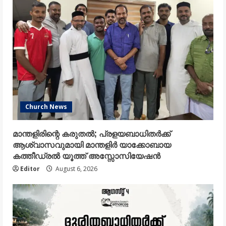
Church News
മാന്തളിരിന്റെ കരുതൽ; പ്രളയബാധിതർക്ക്
ആശ്വാസവുമായി മാന്തളിർ യാക്കോബായ
കത്തീഡ്രൽ യൂത്ത് അസ്സോസിയേഷൻ
Editor
August 6, 2026