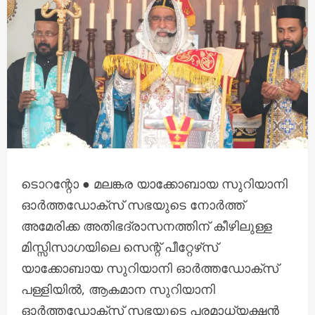
ടൊറന്റോ ● മലങ്കര യാക്കോബായ സുറിയാനി
ഓർത്തഡോക്സ് സഭയുടെ നോർത്ത്
അമേരിക്ക അതിഭദ്രാസനത്തിന് കീഴിലുള്ള
മിസ്സിസാഗയിലെ സെന്റ് പീറ്റേഴ്‌സ്
യാക്കോബായ സുറിയാനി ഓർത്തഡോക്സ്
പള്ളിയിൽ, ആകമാന സുറിയാനി
ഓർത്തഡോക്സ് സഭയുടെ പരമാധ്യക്ഷൻ