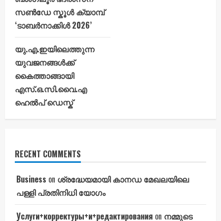
സൺഡേ സ്കൂൾ ക്യാമ്പ്
‘ടാബർനാക്കിൾ 2026’
യു.എ.ഇയിലെത്തുന്ന
യുവജനങ്ങൾക്ക്
കൈത്താങ്ങായി
എസ്.ഒ.സി.വൈ.എ
ഹെൽപ് ഡെസ്ക്
RECENT COMMENTS
Business
on
ശ്രദ്ധേയമായി കാനഡ മേഖലയിലെ
പള്ളി പ്രതിനിധി യോഗം
Услуги+корректуры+и+редактирования
on
നമ്മുടെ