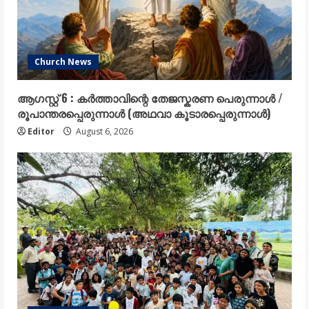
Church News
ആഗസ്റ്റ് 6 : കർത്താവിന്റെ തേജസ്കരണ പെരുന്നാൾ /
രൂപാന്തരപ്പെരുന്നാൾ (അഥവാ കൂടാരപ്പെരുന്നാൾ)
Editor
August 6, 2026