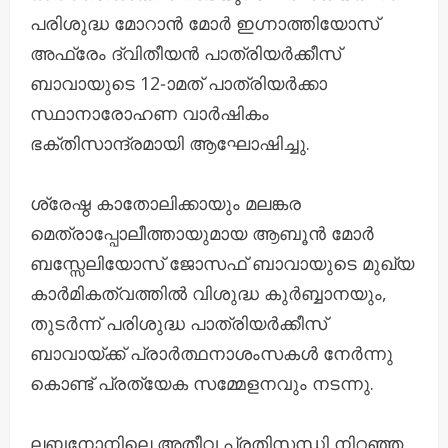
പരിശുദ്ധ മോറാൻ മോർ ഇഗ്നാത്തിയോസ്
അഫ്രേം ദ്വിതീയൻ പാത്രിയർക്കീസ്
ബാവായുടെ 12-ാമത് പാത്രിയർക്കാ
സ്ഥാനാരോഹണ വാർഷികം
ഭക്തിസാന്ദ്രമായി ആഘോഷിച്ചു.
ശ്രേഷ്ഠ കാതോലിക്കായും മലങ്കര
മെത്രാപ്പോലീത്തായുമായ ആബൂൻ മോർ
ബസ്സേലിയോസ് ജോസഫ് ബാവായുടെ മുഖ്യ
കാർമികത്വത്തിൽ വിശുദ്ധ കുർബ്ബാനയും,
തുടർന്ന് പരിശുദ്ധ പാത്രിയർക്കീസ്
ബാവായ്ക്ക് പ്രാർത്ഥനാശംസകൾ നേർന്നു
കൊണ്ട് പ്രത്യേക സമ്മേളനവും നടന്നു.
ലബനോനിലെ അതീവ പ്രതിസന്ധി നിറഞ്ഞ