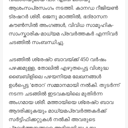
ആശംസപ്രസംഗം നടത്തി. കാനഡ റീജിയൺ
ട്രഷറർ ശ്രീ. ജെനു മഠത്തിൽ, ഭദ്രാസന
കൗൺസിൽ അംഗങ്ങൾ, വിവിധ സാമൂഹിക-
സാംസ്കാരിക-മാധ്യമ പ്രവർത്തകർ എന്നിവർ
ചടങ്ങിൽ സംബന്ധിച്ചു.
ചടങ്ങിൽ ശ്രേഷ്‌ഠ ബാവയ്ക്ക് 450 വർഷം
പഴക്കമുള്ള, തോലിൽ എഴുതപ്പെട്ട വിശുദ്ധ
ബൈബിളിലെ പഴയനിയമ ലേഖനങ്ങൾ
ഉൾപ്പെട്ട ‘തോറ’ സമ്മാനമായി നൽകി. തുടർന്ന്
നടന്ന ചടങ്ങിൽ ഇടവകയിലെ മുതിർന്ന
അംഗമായ ശ്രീ. മത്തായിയെ ശ്രേഷ്‌ഠ ബാവ
ആദരിക്കുകയും മാധ്യമപ്രവർത്തകർക്ക്
സർട്ടിഫിക്കറ്റുകൾ നൽകി അവരുടെ
പ്രവർത്തനങ്ങളെ അഭിനന്ദിക്കുകയും