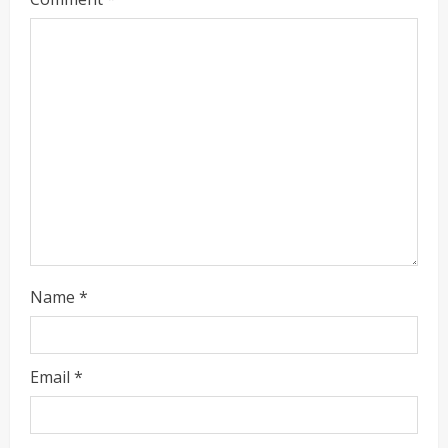
d
i
n
g
Name
*
Email
*