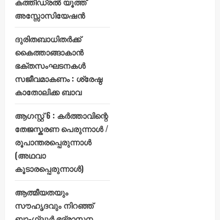
കത്തീഡ്രൽ യൂത്ത്
അസ്സോസിയേഷൻ
ദുരിതബാധിതർക്ക്
കൈത്താങ്ങാകാൻ
ഭക്തസംഘടനകൾ
സജീവമാകണം : ശ്രേഷ്ഠ
കാതോലിക്ക ബാവ
ആഗസ്റ്റ് 6 : കർത്താവിന്റെ
തേജസ്കരണ പെരുന്നാൾ /
രൂപാന്തരപ്പെരുന്നാൾ
(അഥവാ
കൂടാരപ്പെരുന്നാൾ)
ആത്മീയതയും
സൗഹൃദവും നിറഞ്ഞ്
ബാംഗ്ലൂർ ഭദ്രാസന