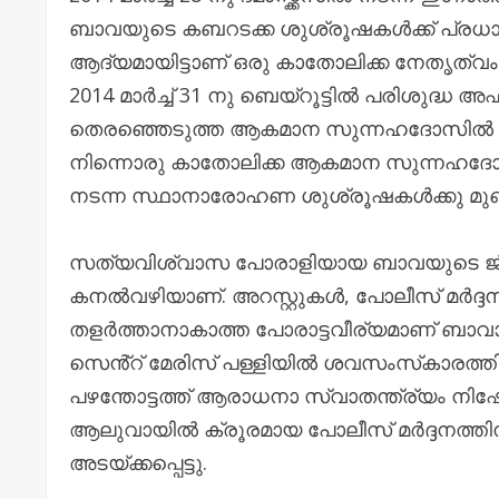
ബാവയുടെ കബറടക്ക ശുശ്രൂഷകൾക്ക് പ്രധാന 
ആദ്യമായിട്ടാണ് ഒരു കാതോലിക്ക നേതൃത്വം
2014 മാർച്ച് 31 നു ബെയ്റൂട്ടിൽ പരിശുദ്ധ
തെരഞ്ഞെടുത്ത ആകമാന സുന്നഹദോസിൽ അദ്ധ
നിന്നൊരു കാതോലിക്ക ആകമാന സുന്നഹദോസിൽ 
നടന്ന സ്ഥാനാരോഹണ ശുശ്രൂഷകൾക്കു മുഖ്
സത്യവിശ്വാസ പോരാളിയായ ബാവയുടെ ജീവ
കനൽവഴിയാണ്. അറസ്റ്റുകൾ, പോലീസ് മർദ്
തളർത്താനാകാത്ത പോരാട്ടവീര്യമാണ് ബാവാ
സെൻ്റ് മേരിസ് പള്ളിയിൽ ശവസംസ്‌കാരത്ത
പഴന്തോട്ടത്ത് ആരാധനാ സ്വാതന്ത്ര്യം നിഷ
ആലുവായിൽ ക്രൂരമായ പോലീസ് മർദ്ദനത്തിന
അടയ്ക്കപ്പെട്ടു.