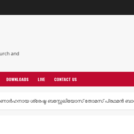
hurch and
DOWNLOADS
LIVE
CONTACT US
മരണാർഹനായ ശ്രേഷ്ഠ ബസ്സേലിയോസ് തോമസ് പ്രഥമൻ ബാവായു