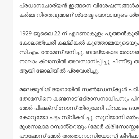
പ്രധാനാചാര്യൻ ഇങ്ങനെ വിശേഷണങ്ങൾക്ക
കർമ്മ നിരതവുമാണ് ശ്രേഷ്ഠ ബാവായുടെ ശ്രേ
1929 ജൂലൈ 22 ന് എറണാകുളം പുത്തൻകുരിശ
കോലഞ്ചേരി കല്ലിങ്കൽ കുഞ്ഞാമ്മയുടെയും 
സി.എം. തോമസ് ജനിച്ചു. ബാല്യകാല രോഗങ
നാലാം ക്ലാസിൽ അവസാനിപ്പിച്ചു. പിന്നീടു
ആയി ജോലിയിൽ പ്രവേശിച്ചു.
മലേക്കുരിശ് ദയറായിൽ സൺഡേസ്‌കൂൾ പഠിപ്പി
തോമസിനെ കണ്ടനാട് ഭദ്രാസനാധിപനും പിന
മോർ പീലക്സിനോസ് തിരുമേനി പിറമാടം ദയറാ
കോറൂയോ പട്ടം സ്വീകരിച്ചു. സുറിയാനി മൽപ
മൂശസലാമ റമ്പാൻ്റെയും (മോർ ക്രിസോസ്റ്റ
പൗലോസ് മോർ അത്താനാസിയോസ്) കീഴിലായ