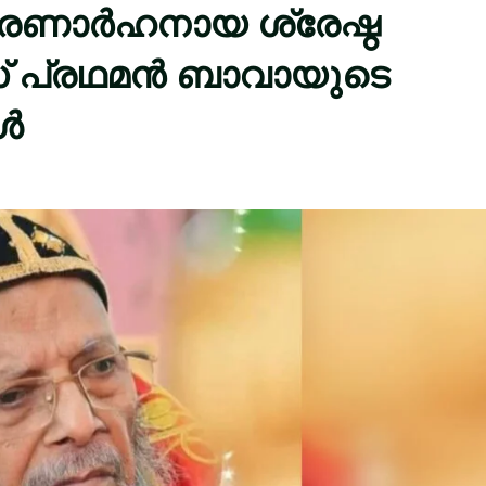
്മരണാർഹനായ ശ്രേഷ്ഠ
 പ്രഥമൻ ബാവായുടെ
ാൾ