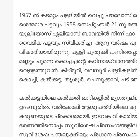
1957 ൽ കടമറ്റം പള്ളിയിൽ വെച്ചു പൗലോസ് 
ശെമ്മാശ പട്ടവും 1958 സെപ്റ്റംബർ 21 നു മ
യൂലിയോസ് ഏലിയാസ് ബാവയിൽ നിന്ന് ഫാ. 
വൈദിക പട്ടവും സ്വീകരിച്ചു. ആറു വർഷം പുത
വികാരിയായിരുന്നു. പള്ളി പുതുക്കി പണിത
മണ്ണും ചുമന്ന കൊച്ചച്ചന്റെ കഠിനാദ്ധ്വാന
വെള്ളത്തൂവൽ, കീഴ്‌മുറി, വലമ്പൂർ പള്ളികള
കൊച്ചി, കൽക്കട്ട, തൃശൂർ, ചെമ്പൂക്കാവ്, പ
കൽക്കട്ടയിലെ കൽക്കരി ഖനികളിൽ മൃഗതുല്യ
ഉദംമ്പൂരിൽ, വരിക്കോലി ആശുപത്രിയിലെ 
കരുണയുടെ പ്രകാശമായി. ഇടവക വികാരിയ
ഭരണത്തിനൊപ്പം സുവിശേഷ പ്രസംഗങ്ങളിലു
സുവിശേഷ പന്തലുകളിലും പ്രധാന പ്രസംഗക