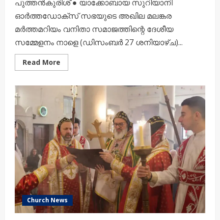
പുത്തൻകുരിശ് ● യാക്കോബായ സുറിയാനി
ഓർത്തഡോക്സ് സഭയുടെ അഖില മലങ്കര
മർത്തമറിയം വനിതാ സമാജത്തിന്റെ ദേശീയ
സമ്മേളനം നാളെ (ഡിസംബർ 27 ശനിയാഴ്ച)...
Read
Read More
more
about
അഖില
മലങ്കര
മർത്തമറിയം
വനിതാ
സമാജം
ദേശീയ
സമ്മേളനം
Church News