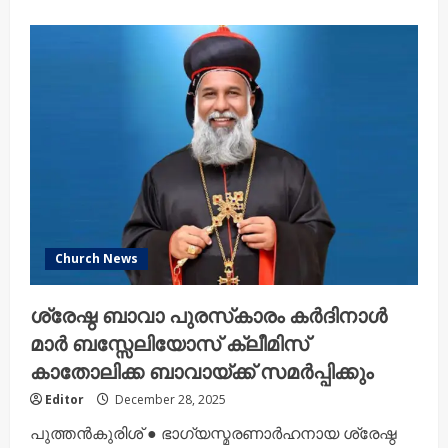
about
പാപത്തെ
ഉപേക്ഷിച്ച്
ക്രിസ്തുവിൽ
പുതുജീവൻ
പ്രാപിക്കണം
:
അഭിവന്ദ്യ
മോർ
പീലക്‌സിനോസ്
സഖറിയാസ്
മെത്രാപ്പോലീത്ത
Church News
ശ്രേഷ്ഠ ബാവാ പുരസ്‌കാരം കര്‍ദിനാള്‍
മാര്‍ ബസ്സേലിയോസ് ക്ലീമിസ്
കാതോലിക്ക ബാവായ്ക്ക് സമര്‍പ്പിക്കും
Editor
December 28, 2025
പുത്തന്‍കുരിശ് ● ഭാഗ്യസ്മരണാര്‍ഹനായ ശ്രേഷ്ഠ