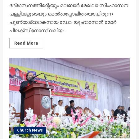
ഭദ്രാസനത്തിന്റെയും മലബാർ മേഖലാ സിംഹാസന
പള്ളികളുടെയും മെത്രാപ്പോലീത്തയായിരുന്ന
പുണ്യശ്ലോകനായ ഡോ. യൂഹാനോൻ മോർ
പീലക്സിനോസ്‌ വലിയ...
Read
Read More
more
about
പുണ്യശ്ലോകനായ
“താനോനോ”
ഡോ.
യൂഹാനോൻ
മോർ
പീലക്സിനോസ്‌
വലിയ
മെത്രാപ്പോലീത്തായുടെ
10-ാ
മത്
ശ്രാദ്ധപ്പെരുന്നാൾ
Church News