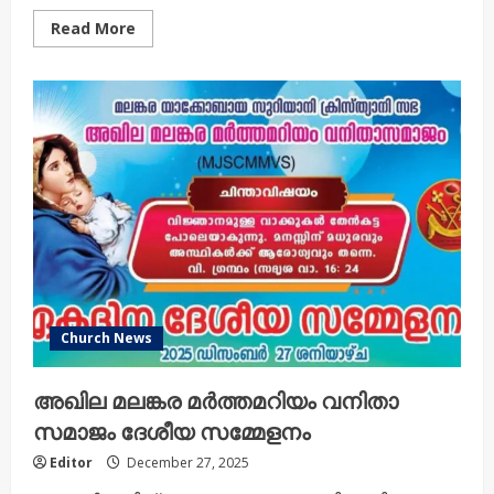
Read
Read More
more
about
36-ാ
മത്
അഖില
മലങ്കര
സുവിശേഷ
മഹായോഗത്തിന്
തുടക്കമായി;
മതനിരപേക്ഷത
സംരക്ഷിക്കാൻ
ഭരണാധികാരികൾ
ശ്രദ്ധിക്കണമെന്ന്
ശ്രേഷ്ഠ
ബാവ
Church News
അഖില മലങ്കര മർത്തമറിയം വനിതാ
സമാജം ദേശീയ സമ്മേളനം
Editor
December 27, 2025