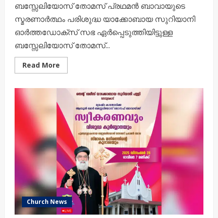
ബസ്സേലിയോസ് തോമസ് പ്രഥമന്‍ ബാവായുടെ
സ്മരണാര്‍ത്ഥം പരിശുദ്ധ യാക്കോബായ സുറിയാനി
ഓർത്തഡോക്സ് സഭ ഏര്‍പ്പെടുത്തിയിട്ടുള്ള
ബസ്സേലിയോസ് തോമസ്...
Read
Read More
more
about
ശ്രേഷ്ഠ
ബാവാ
പുരസ്‌കാരം
കര്‍ദിനാള്‍
മാര്‍
ബസ്സേലിയോസ്
ക്ലീമിസ്
കാതോലിക്ക
ബാവായ്ക്ക്
സമര്‍പ്പിക്കും
Church News