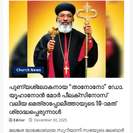
Church News
പുണ്യശ്ലോകനായ “താനോനോ” ഡോ.
യൂഹാനോൻ മോർ പീലക്സിനോസ്‌
വലിയ മെത്രാപ്പോലീത്തായുടെ 10-ാമത്
ശ്രാദ്ധപ്പെരുന്നാൾ
Editor
December 30, 2025
മലങ്കര യാക്കോബായ സുറിയാനി സഭയുടെ മലബാർ