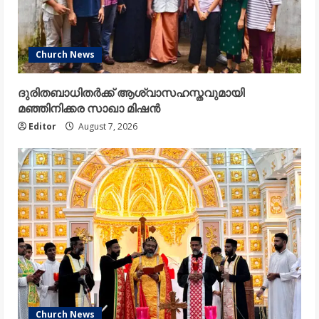
Church News
ദുരിതബാധിതർക്ക് ആശ്വാസഹസ്തവുമായി
മഞ്ഞിനിക്കര സാഖാ മിഷൻ
Editor
August 7, 2026
Church News