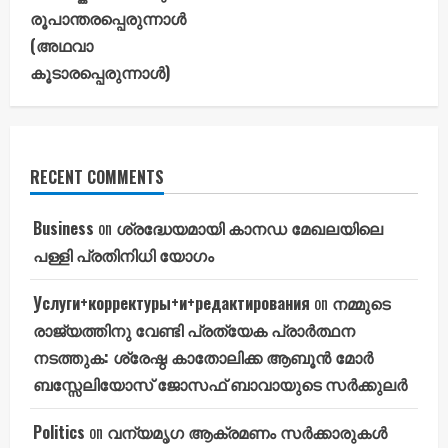
രൂപാന്തരപ്പെരുന്നാൾ
(അഥവാ
കൂടാരപ്പെരുന്നാൾ)
RECENT COMMENTS
Business
on
ശ്രദ്ധേയമായി കാനഡ മേഖലയിലെ
പള്ളി പ്രതിനിധി യോഗം
Услуги+корректуры+и+редактирования
on
നമ്മുടെ
രാജ്യത്തിനു വേണ്ടി പ്രത്യേക പ്രാർത്ഥന
നടത്തുക: ശ്രേഷ്ഠ കാതോലിക്ക ആബൂൻ മോർ
ബസ്സേലിയോസ് ജോസഫ് ബാവായുടെ സർക്കുലർ
Politics
on
വന്യമൃഗ ആക്രമണം സർക്കാരുകൾ