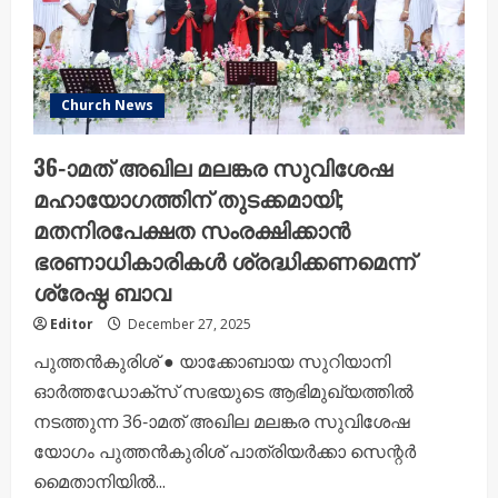
Church News
36-ാമത് അഖില മലങ്കര സുവിശേഷ
മഹായോഗത്തിന് തുടക്കമായി;
മതനിരപേക്ഷത സംരക്ഷിക്കാൻ
ഭരണാധികാരികൾ ശ്രദ്ധിക്കണമെന്ന്
ശ്രേഷ്ഠ ബാവ
Editor
December 27, 2025
പുത്തൻകുരിശ് ● യാക്കോബായ സുറിയാനി
ഓർത്തഡോക്സ് സഭയുടെ ആഭിമുഖ്യത്തിൽ
നടത്തുന്ന 36-ാമത് അഖില മലങ്കര സുവിശേഷ
യോഗം പുത്തൻകുരിശ് പാത്രിയർക്കാ സെന്റർ
മൈതാനിയിൽ...