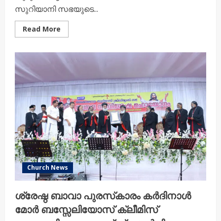
സുറിയാനി സഭയുടെ...
Read
Read More
more
about
പ്രതിസന്ധികളെ
അതിജീവിക്കാൻ
സഭകൾ
ബന്ധം
ദൃഢമാക്കണം
:
കർദിനാൾ
മാർ
ബസ്സേലിയോസ്
ക്ലീമീസ്
കാതോലിക്ക
ബാവ
Church News
ശ്രേഷ്ഠ ബാവാ പുരസ്‌കാരം കര്‍ദിനാള്‍
മോര്‍ ബസ്സേലിയോസ് ക്ലീമിസ്