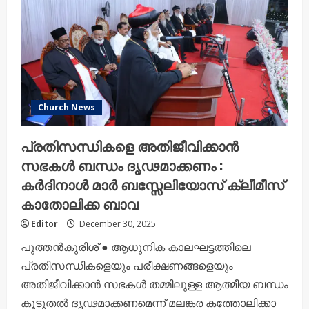
തീമോത്തിയോസ്
മാത്യൂസ്
മെത്രാപ്പോലീത്ത
Church News
പ്രതിസന്ധികളെ അതിജീവിക്കാൻ
സഭകൾ ബന്ധം ദൃഢമാക്കണം :
കർദിനാൾ മാർ ബസ്സേലിയോസ് ക്ലീമീസ്
കാതോലിക്ക ബാവ
Editor
December 30, 2025
പുത്തൻകുരിശ് ● ആധുനിക കാലഘട്ടത്തിലെ
പ്രതിസന്ധികളെയും പരീക്ഷണങ്ങളെയും
അതിജീവിക്കാൻ സഭകൾ തമ്മിലുള്ള ആത്മീയ ബന്ധം
കൂടുതൽ ദൃഢമാക്കണമെന്ന് മലങ്കര കത്തോലിക്കാ