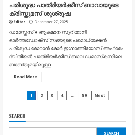
പരിശുദ്ധ പാത്രിയർക്കീസ് ബാവായുടെ
ക്രിസ്തുമസ് ശുശ്രൂഷ
Editor
December 27, 2025
ഡമാസ്കസ് ● ആകമാന സുറിയാനി
ഓർത്തഡോക്സ് സഭയുടെ പരമാധ്യക്ഷൻ
പരിശുദ്ധ മോറാൻ മോർ ഇഗ്നാത്തിയോസ് അഫ്രേം
ദ്വിതീയൻ പാത്രിയർക്കീസ് ബാവ ഡമാസ്‌കസിലെ
ബാബ്തൂമയിലുള്ള...
Read
Read More
more
about
പരിശുദ്ധ
Posts
പാത്രിയർക്കീസ്
1
2
3
4
…
59
Next
ബാവായുടെ
ക്രിസ്തുമസ്
pagination
ശുശ്രൂഷ
SEARCH
SEARCH