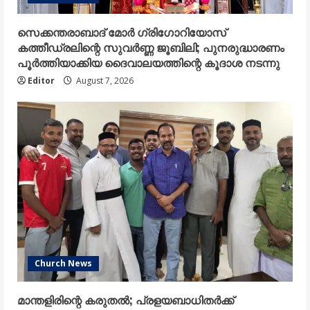
സെക്കന്തരാബാദ് മോർ ഗ്രിഗോറിയോസ്
കത്തീഡ്രലിന്റെ സുവർണ്ണ ജൂബിലി; പുനരുദ്ധാരണം
പൂർത്തിയാക്കിയ ദൈവാലയത്തിന്റെ കൂദാശ നടന്നു
Editor
August 7, 2026
Church News
മാന്തളിരിന്റെ കരുതൽ; പ്രളയബാധിതർക്ക്