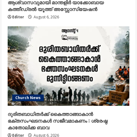
ആശ്വാസവുമായി മാന്തളിർ യാക്കോബായ
കത്തീഡ്രൽ യൂത്ത് അസ്സോസിയേഷൻ
Editor
August 6, 2026
Church News
ദുരിതബാധിതർക്ക് കൈത്താങ്ങാകാൻ
ഭക്തസംഘടനകൾ സജീവമാകണം : ശ്രേഷ്ഠ
കാതോലിക്ക ബാവ
Editor
August 6, 2026