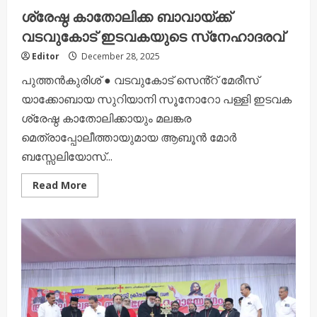
ശ്രേഷ്ഠ കാതോലിക്ക ബാവായ്ക്ക്
വടവുകോട് ഇടവകയുടെ സ്‌നേഹാദരവ്
Editor
December 28, 2025
പുത്തൻകുരിശ് ● വടവുകോട് സെൻ്റ് മേരീസ്
യാക്കോബായ സുറിയാനി സൂനോറോ പള്ളി ഇടവക
ശ്രേഷ്ഠ കാതോലിക്കായും മലങ്കര
മെത്രാപ്പോലീത്തായുമായ ആബൂൻ മോർ
ബസ്സേലിയോസ്...
Read
Read More
more
about
ശ്രേഷ്ഠ
കാതോലിക്ക
ബാവായ്ക്ക്
വടവുകോട്
ഇടവകയുടെ
സ്‌നേഹാദരവ്