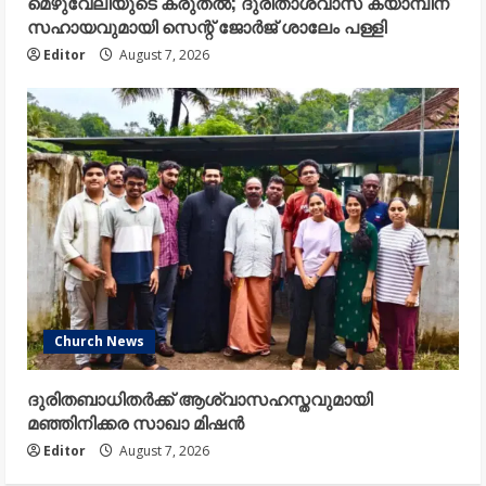
മെഴുവേലിയുടെ കരുതൽ; ദുരിതാശ്വാസ ക്യാമ്പിന്
സഹായവുമായി സെന്റ് ജോർജ് ശാലേം പള്ളി
Editor
August 7, 2026
Church News
ദുരിതബാധിതർക്ക് ആശ്വാസഹസ്തവുമായി
മഞ്ഞിനിക്കര സാഖാ മിഷൻ
Editor
August 7, 2026