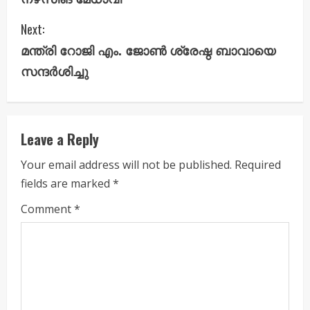
n
Next:
t
മന്ത്രി റോജി എം. ജോൺ ശ്രേഷ്ഠ ബാവായെ
i
സന്ദർശിച്ചു
n
u
Leave a Reply
e
Your email address will not be published.
Required
fields are marked
*
R
Comment
*
e
a
d
i