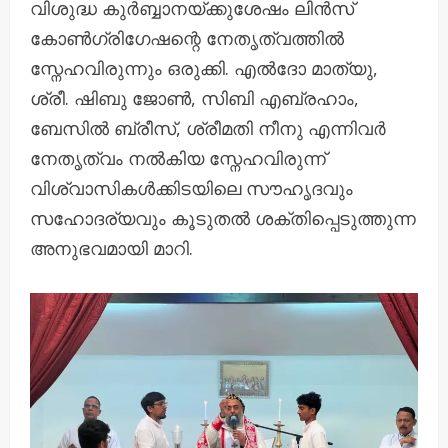
വിശുദ്ധ കുർബ്ബാനയ്ക്കുശേഷം ലിൻസ്
കോൺഗ്രിഗേഷന്റെ നേതൃത്വത്തിൽ
സ്നേഹവിരുന്നും ഒരുക്കി. എൽദോ മാത്യു,
ശ്രീ. ഷിബു ജോൺ, സിബി എബ്രഹാം,
ബേസിൽ ബ്രീസ്, ശ്രീമതി നീനു എന്നിവർ
നേതൃത്വം നൽകിയ സ്നേഹവിരുന്ന്
വിശ്വാസികൾക്കിടയിലെ സൗഹൃദവും
സഹോദര്യവും കൂടുതൽ ശക്തിപ്പെടുത്തുന്ന
അനുഭവമായി മാറി.