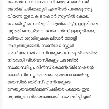
ജോൺസൺ വാഴലാനിക്കൽ, കമാൻഡർ
ജോർജ് പടിക്കക്കുടി എന്നിവർ പങ്കെടുത്തു.
വിയന്ന ഇടവക ട്രഷറർ സുനിൽ കോര,
ജോയിന്റ് സെക്രട്ടറി ആൽബർട്ട് ഉള്ളൂരിക്കര,
യൂത്ത് സെക്രട്ടറി റോബിൻസ് ഉള്ളൂരിക്കര,
മദ്ബഹ ശുശ്രൂഷക ലീഡർ ജോളി
തുരുത്തുമ്മേൽ, സൺഡേ സ്കൂൾ
അധ്യാപകർ എന്നിവരുടെ നേതൃത്വത്തിൽ
നിരവധി വിശ്വാസികളും ചടങ്ങിൽ
സംബന്ധിച്ചു. ലിൻസ് കോൺഗ്രിഗേഷന്റെ
കോർഡിനേറ്റർമാരായ എൽദോ മാത്യു,
ബേസിൽ ബ്രീസ് എന്നിവരുടെ
നേതൃത്വത്തിലാണ് ചരിത്രപരമായ ഈ
ശുശ്രൂഷ വിജയകരമായി സംഘടിപ്പിച്ചത്.