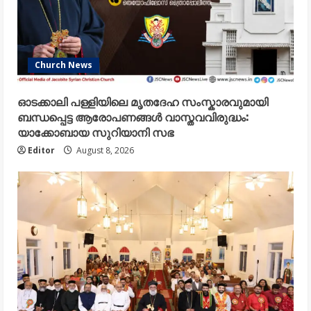
Church News
ഓടക്കാലി പള്ളിയിലെ മൃതദേഹ സംസ്കാരവുമായി
ബന്ധപ്പെട്ട ആരോപണങ്ങൾ വാസ്തവവിരുദ്ധം:
യാക്കോബായ സുറിയാനി സഭ
Editor
August 8, 2026