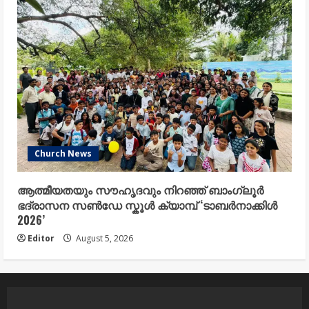
Church News
ആത്മീയതയും സൗഹൃദവും നിറഞ്ഞ് ബാംഗ്ലൂർ
ഭദ്രാസന സൺഡേ സ്കൂൾ ക്യാമ്പ് ‘ടാബർനാക്കിൾ
2026’
Editor
August 5, 2026