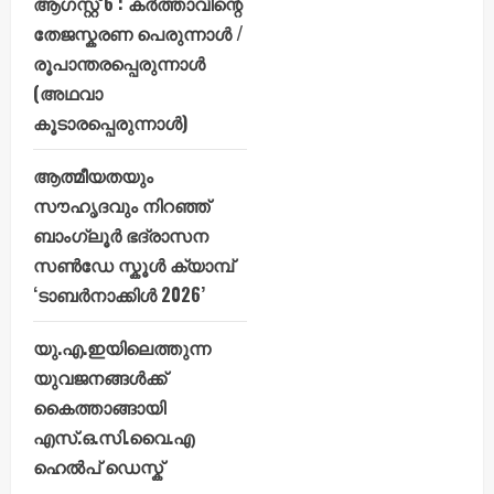
ആഗസ്റ്റ് 6 : കർത്താവിന്റെ
തേജസ്കരണ പെരുന്നാൾ /
രൂപാന്തരപ്പെരുന്നാൾ
(അഥവാ
കൂടാരപ്പെരുന്നാൾ)
ആത്മീയതയും
സൗഹൃദവും നിറഞ്ഞ്
ബാംഗ്ലൂർ ഭദ്രാസന
സൺഡേ സ്കൂൾ ക്യാമ്പ്
‘ടാബർനാക്കിൾ 2026’
യു.എ.ഇയിലെത്തുന്ന
യുവജനങ്ങൾക്ക്
കൈത്താങ്ങായി
എസ്.ഒ.സി.വൈ.എ
ഹെൽപ് ഡെസ്ക്