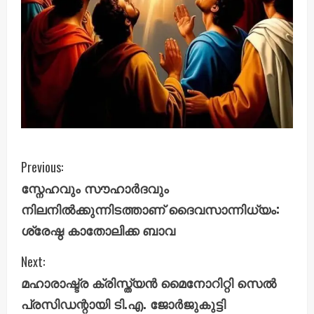
C
Previous:
സ്നേഹവും സൗഹാർദവും
o
നിലനിൽക്കുന്നിടത്താണ് ദൈവസാന്നിധ്യം:
n
ശ്രേഷ്ഠ കാതോലിക്ക ബാവ
t
Next:
i
മഹാരാഷ്ട്ര ക്രിസ്ത്യൻ മൈനോറിറ്റി സെൽ
പ്രസിഡന്റായി ടി.എ. ജോർജുകുട്ടി