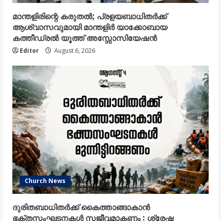
മാന്തളിരിന്റെ കരുതൽ; പ്രളയബാധിതർക്ക്
ആശ്വാസവുമായി മാന്തളിർ യാക്കോബായ
കത്തീഡ്രൽ യൂത്ത് അസ്സോസിയേഷൻ
Editor
August 6, 2026
Church News
ദുരിതബാധിതർക്ക് കൈത്താങ്ങാകാൻ
ഭക്തസംഘടനകൾ സജീവമാകണം : ശ്രേഷ്ഠ