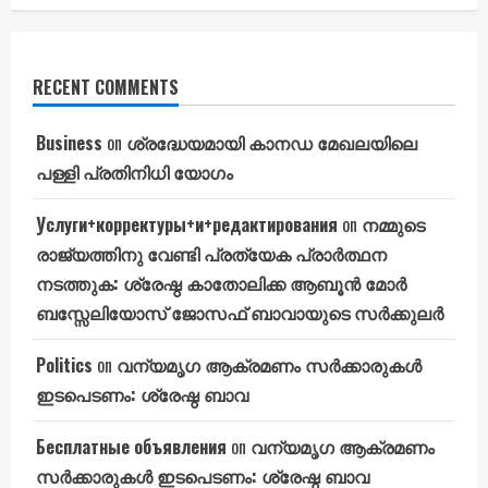
RECENT COMMENTS
Business
on
ശ്രദ്ധേയമായി കാനഡ മേഖലയിലെ
പള്ളി പ്രതിനിധി യോഗം
Услуги+корректуры+и+редактирования
on
നമ്മുടെ
രാജ്യത്തിനു വേണ്ടി പ്രത്യേക പ്രാർത്ഥന
നടത്തുക: ശ്രേഷ്ഠ കാതോലിക്ക ആബൂൻ മോർ
ബസ്സേലിയോസ് ജോസഫ് ബാവായുടെ സർക്കുലർ
Politics
on
വന്യമൃഗ ആക്രമണം സർക്കാരുകൾ
ഇടപെടണം: ശ്രേഷ്ഠ ബാവ
Бесплатные объявления
on
വന്യമൃഗ ആക്രമണം
സർക്കാരുകൾ ഇടപെടണം: ശ്രേഷ്ഠ ബാവ