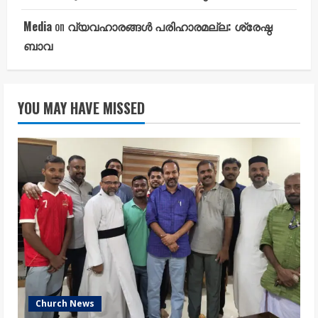
Media
on
വ്യവഹാരങ്ങൾ പരിഹാരമല്ല: ശ്രേഷ്ഠ
ബാവ
YOU MAY HAVE MISSED
Church News