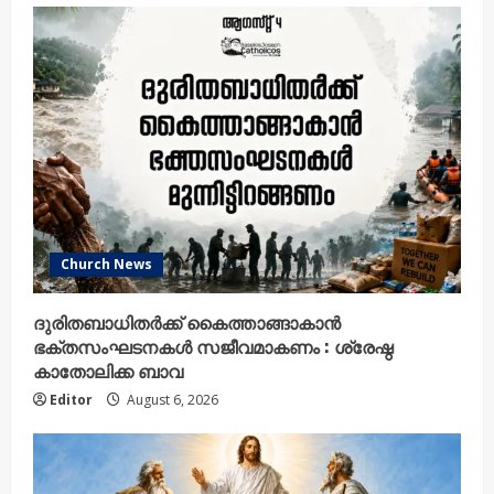
Church News
ദുരിതബാധിതർക്ക് കൈത്താങ്ങാകാൻ
ഭക്തസംഘടനകൾ സജീവമാകണം : ശ്രേഷ്ഠ
കാതോലിക്ക ബാവ
Editor
August 6, 2026