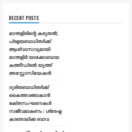
RECENT POSTS
മാന്തളിരിന്റെ കരുതൽ;
പ്രളയബാധിതർക്ക്
ആശ്വാസവുമായി
മാന്തളിർ യാക്കോബായ
കത്തീഡ്രൽ യൂത്ത്
അസ്സോസിയേഷൻ
ദുരിതബാധിതർക്ക്
കൈത്താങ്ങാകാൻ
ഭക്തസംഘടനകൾ
സജീവമാകണം : ശ്രേഷ്ഠ
കാതോലിക്ക ബാവ