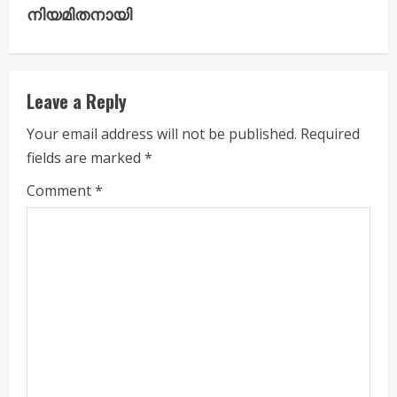
n
നിയമിതനായി
u
e
Leave a Reply
R
Your email address will not be published.
Required
e
fields are marked
*
a
Comment
*
d
i
n
g