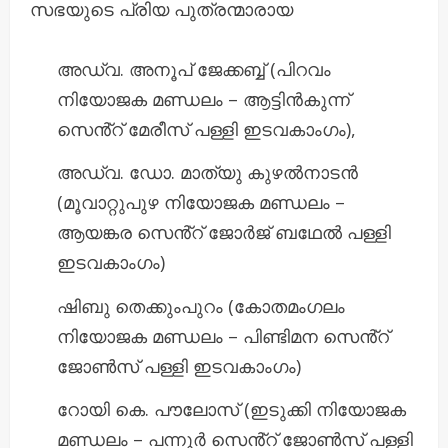
സഭയുടെ പ്രിയ പുത്രന്മാരായ
അഡ്വ. അനൂപ് ജേക്കബ്ബ് (പിറവം
നിയോജക മണ്ഡലം – ആട്ടിൻകുന്ന്
സെൻ്റ് മേരീസ് പള്ളി ഇടവകാംഗം),
അഡ്വ. ഡോ. മാത്യു കുഴൽനാടൻ
(മൂവാറ്റുപുഴ നിയോജക മണ്ഡലം –
ആയങ്കര സെൻ്റ് ജോർജ് ബഥേൽ പള്ളി
ഇടവകാംഗം)
ഷിബു തെക്കുംപുറം (കോതമംഗലം
നിയോജക മണ്ഡലം – പിണ്ടിമന സെൻ്റ്
ജോൺസ് പള്ളി ഇടവകാംഗം)
റോയി കെ. പൗലോസ് (ഇടുക്കി നിയോജക
മണ്ഡലം – പന്നൂർ സെൻ്റ് ജോൺസ് പള്ളി