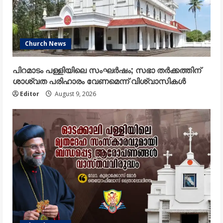
Church News
പിറമാടം പള്ളിയിലെ സംഘർഷം; സഭാ തർക്കത്തിന്
ശാശ്വത പരിഹാരം വേണമെന്ന് വിശ്വാസികൾ
Editor
August 9, 2026