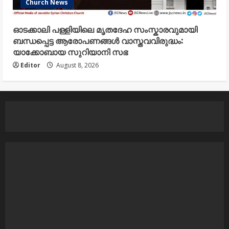
Church News
ഓടക്കാലി പള്ളിയിലെ മൃതദേഹ സംസ്കാരവുമായി
ബന്ധപ്പെട്ട ആരോപണങ്ങൾ വാസ്തവവിരുദ്ധം:
യാക്കോബായ സുറിയാനി സഭ
Editor
August 8, 2026