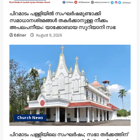
പിറമാടം പള്ളിയിൽ സംഘർഷമുണ്ടാക്കി
സമാധാനശ്രമങ്ങൾ തകർക്കാനുള്ള നീക്കം
അപലപനീയം: യാക്കോബായ സുറിയാനി സഭ
Editor
August 9, 2026
Church News
പിറമാടം പള്ളിയിലെ സംഘർഷം; സഭാ തർക്കത്തിന്