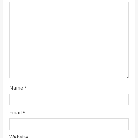
i
n
g
Name
*
Email
*
Website