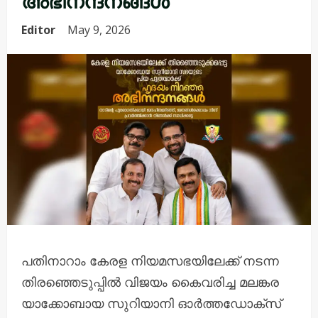
Editor
May 9, 2026
പതിനാറാം കേരള നിയമസഭയിലേക്ക് നടന്ന
തിരഞ്ഞെടുപ്പിൽ വിജയം കൈവരിച്ച മലങ്കര
യാക്കോബായ സുറിയാനി ഓർത്തഡോക്സ്