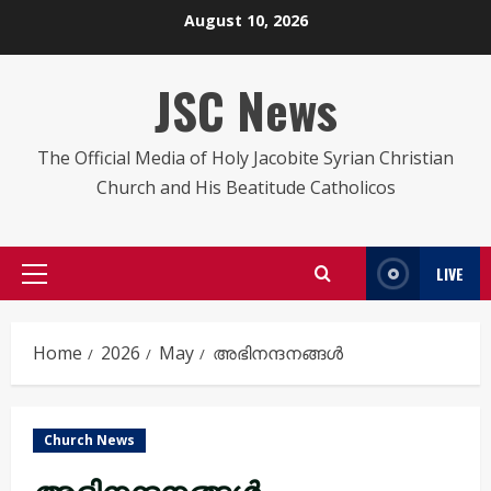
Skip
August 10, 2026
to
content
JSC News
The Official Media of Holy Jacobite Syrian Christian
Church and His Beatitude Catholicos
LIVE
Primary
Menu
Home
2026
May
അഭിനന്ദനങ്ങൾ
Church News
അഭിനന്ദനങ്ങൾ