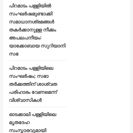
പിറമാടം പള്ളിയിൽ
സംഘർഷമുണ്ടാക്കി
സമാധാനശ്രമങ്ങൾ
തകർക്കാനുള്ള നീക്കം
അപലപനീയം:
യാക്കോബായ സുറിയാനി
സഭ
പിറമാടം പള്ളിയിലെ
സംഘർഷം; സഭാ
തർക്കത്തിന് ശാശ്വത
പരിഹാരം വേണമെന്ന്
വിശ്വാസികൾ
ഓടക്കാലി പള്ളിയിലെ
മൃതദേഹ
സംസ്കാരവുമായി