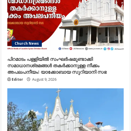
Church News
പിറമാടം പള്ളിയിൽ സംഘർഷമുണ്ടാക്കി
സമാധാനശ്രമങ്ങൾ തകർക്കാനുള്ള നീക്കം
അപലപനീയം: യാക്കോബായ സുറിയാനി സഭ
Editor
August 9, 2026