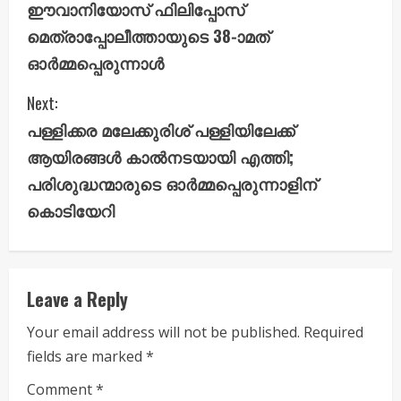
ഈവാനിയോസ് ഫിലിപ്പോസ്
n
മെത്രാപ്പോലീത്തായുടെ 38-ാമത്
ഓർമ്മപ്പെരുന്നാൾ
t
i
Next:
പള്ളിക്കര മലേക്കുരിശ് പള്ളിയിലേക്ക്
n
ആയിരങ്ങൾ കാൽനടയായി എത്തി;
u
പരിശുദ്ധന്മാരുടെ ഓർമ്മപ്പെരുന്നാളിന്
കൊടിയേറി
e
R
e
Leave a Reply
a
Your email address will not be published.
Required
fields are marked
*
d
Comment
*