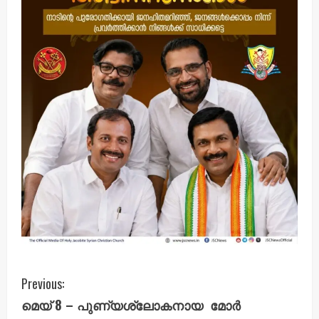
C
Previous:
മെയ് 8 – പുണ്യശ്ലോകനായ മോർ
o