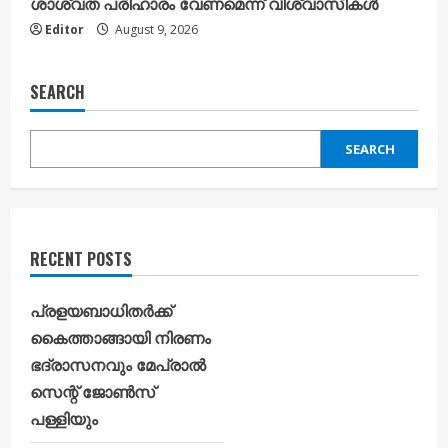
ശാശ്വത പരിഹാരം വേണമെന്ന് വിശ്വാസികൾ
Editor
August 9, 2026
SEARCH
SEARCH
RECENT POSTS
പ്രളയബാധിതർക്ക്
കൈത്താങ്ങായി നിരണം
ഭദ്രാസനവും മേപ്രാൽ
സെന്റ് ജോൺസ്
പള്ളിയും