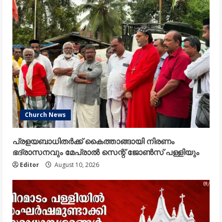
Church News
പ്രളയബാധിതർക്ക് കൈത്താങ്ങായി നിരണം
ഭദ്രാസനവും മേപ്രാൽ സെന്റ് ജോൺസ് പള്ളിയും
Editor
August 10, 2026