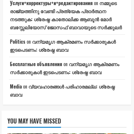
Услуги+корректуры+и+редактирования
on
നമ്മുടെ
രാജ്യത്തിനു വേണ്ടി പ്രത്യേക പ്രാർത്ഥന
നടത്തുക: ശ്രേഷ്ഠ കാതോലിക്ക ആബൂൻ മോർ
ബസ്സേലിയോസ് ജോസഫ് ബാവായുടെ സർക്കുലർ
Politics
on
വന്യമൃഗ ആക്രമണം സർക്കാരുകൾ
ഇടപെടണം: ശ്രേഷ്ഠ ബാവ
Бесплатные объявления
on
വന്യമൃഗ ആക്രമണം
സർക്കാരുകൾ ഇടപെടണം: ശ്രേഷ്ഠ ബാവ
Media
on
വ്യവഹാരങ്ങൾ പരിഹാരമല്ല: ശ്രേഷ്ഠ
ബാവ
YOU MAY HAVE MISSED