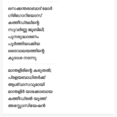
സെക്കന്തരാബാദ് മോർ
ഗ്രിഗോറിയോസ്
കത്തീഡ്രലിന്റെ
സുവർണ്ണ ജൂബിലി;
പുനരുദ്ധാരണം
പൂർത്തിയാക്കിയ
ദൈവാലയത്തിന്റെ
കൂദാശ നടന്നു
മാന്തളിരിന്റെ കരുതൽ;
പ്രളയബാധിതർക്ക്
ആശ്വാസവുമായി
മാന്തളിർ യാക്കോബായ
കത്തീഡ്രൽ യൂത്ത്
അസ്സോസിയേഷൻ