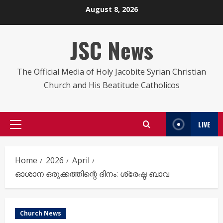
Skip
August 8, 2026
to
content
JSC News
The Official Media of Holy Jacobite Syrian Christian
Church and His Beatitude Catholicos
LIVE
Primary
Menu
Home
2026
April
ഓശാന ഒരുക്കത്തിന്റെ ദിനം: ശ്രേഷ്ഠ ബാവ
Church News