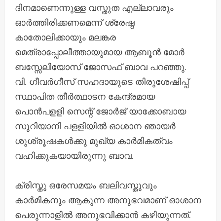
ദിനമാണെന്നുള്ള വസ്തുത എല്ലാവരും
ഓർത്തിരിക്കണമെന്ന് ശ്രേഷ്ഠ
കാതോലിക്കായും മലങ്കര
മെത്രാപ്പോലീത്തായുമായ ആബൂൻ മോർ
ബസ്സേലിയോസ് ജോസഫ് ബാവ പറഞ്ഞു.
വി. ഗീവർഗീസ് സഹദായുടെ തിരുശേഷിപ്പ്
സ്ഥാപിത തീർത്ഥാടന കേന്ദ്രമായ
പൊൻപളളി സെന്റ് ജോർജ് യാക്കോബായ
സുറിയാനി പളളിയിൽ ഓശാന ഞായർ
ശുശ്രൂഷകൾക്കു മുഖ്യ കാർമികത്വം
വഹിക്കുകയായിരുന്നു ബാവ.
ക്രിസ്തു ഒരേസമയം ബലിവസ്തു‌വും
കാർമികനും ആകുന്ന അനുഭവമാണ് ഓശാന
പെരുന്നാളിൽ അനുഭവിക്കാൻ കഴിയുന്നത്.