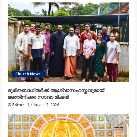
Church News
ദുരിതബാധിതർക്ക് ആശ്വാസഹസ്തവുമായി
മഞ്ഞിനിക്കര സാഖാ മിഷൻ
Editor
August 7, 2026