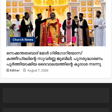
Church News
സെക്കന്തരാബാദ് മോർ ഗ്രിഗോറിയോസ്
കത്തീഡ്രലിന്റെ സുവർണ്ണ ജൂബിലി; പുനരുദ്ധാരണം
പൂർത്തിയാക്കിയ ദൈവാലയത്തിന്റെ കൂദാശ നടന്നു
Editor
August 7, 2026