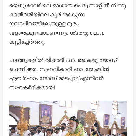
യെരുശലേമിലെ ഓശാന പെരുന്നാളിൽ നിന്നു
കാൽവരിയിലെ കുരിശാകുന്ന
യാഗപീഠത്തിലേക്കുള്ള ദൂരം
വളരെക്കുറവാണെന്നും ശ്രേഷ്ഠ ബാവ
കൂട്ടിച്ചേർത്തു.
ചടങ്ങുകളിൽ വികാരി ഫാ. ഷൈജു ജോസ്
ചെന്നിക്കര, സഹവികാരി ഫാ. ജോബിൻ
ഏബ്രഹാം ജോസ് മാടപ്പാട്ട് എന്നിവർ
സഹകർമികരായി.