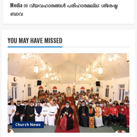
Media
on
വ്യവഹാരങ്ങൾ പരിഹാരമല്ല: ശ്രേഷ്ഠ
ബാവ
YOU MAY HAVE MISSED
Church News