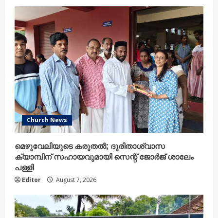
Church News
മെഴുവേലിയുടെ കരുതൽ; ദുരിതാശ്വാസ
ക്യാമ്പിന് സഹായവുമായി സെന്റ് ജോർജ് ശാലേം
പള്ളി
Editor
August 7, 2026