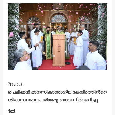
C
Previous:
പെലിക്കൻ മാനസികാരോഗ്യ കേന്ദ്രത്തിൻ്റെ
o
ശിലാസ്ഥാപനം ശ്രേഷ്ഠ ബാവ നിർവഹിച്ചു
n
Next: