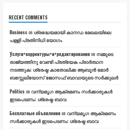
RECENT COMMENTS
Business
on
ശ്രദ്ധേയമായി കാനഡ മേഖലയിലെ
പള്ളി പ്രതിനിധി യോഗം
Услуги+корректуры+и+редактирования
on
നമ്മുടെ
രാജ്യത്തിനു വേണ്ടി പ്രത്യേക പ്രാർത്ഥന
നടത്തുക: ശ്രേഷ്ഠ കാതോലിക്ക ആബൂൻ മോർ
ബസ്സേലിയോസ് ജോസഫ് ബാവായുടെ സർക്കുലർ
Politics
on
വന്യമൃഗ ആക്രമണം സർക്കാരുകൾ
ഇടപെടണം: ശ്രേഷ്ഠ ബാവ
Бесплатные объявления
on
വന്യമൃഗ ആക്രമണം
സർക്കാരുകൾ ഇടപെടണം: ശ്രേഷ്ഠ ബാവ