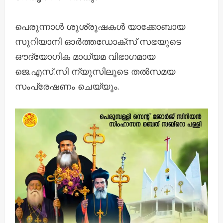
പെരുന്നാൾ ശുശ്രൂഷകൾ യാക്കോബായ
സുറിയാനി ഓർത്തഡോക്സ് സഭയുടെ
ഔദ്യോഗിക മാധ്യമ വിഭാഗമായ
ജെ.എസ്.സി ന്യൂസിലൂടെ തൽസമയ
സംപ്രേഷണം ചെയ്യും.