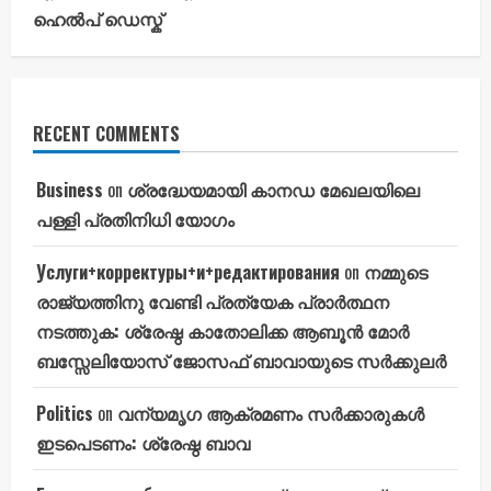
ഹെൽപ് ഡെസ്ക്
RECENT COMMENTS
Business
on
ശ്രദ്ധേയമായി കാനഡ മേഖലയിലെ
പള്ളി പ്രതിനിധി യോഗം
Услуги+корректуры+и+редактирования
on
നമ്മുടെ
രാജ്യത്തിനു വേണ്ടി പ്രത്യേക പ്രാർത്ഥന
നടത്തുക: ശ്രേഷ്ഠ കാതോലിക്ക ആബൂൻ മോർ
ബസ്സേലിയോസ് ജോസഫ് ബാവായുടെ സർക്കുലർ
Politics
on
വന്യമൃഗ ആക്രമണം സർക്കാരുകൾ
ഇടപെടണം: ശ്രേഷ്ഠ ബാവ