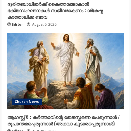
ദുരിതബാധിതർക്ക് കൈത്താങ്ങാകാൻ
ഭക്തസംഘടനകൾ സജീവമാകണം : ശ്രേഷ്ഠ
കാതോലിക്ക ബാവ
Editor
August 6, 2026
Church News
ആഗസ്റ്റ് 6 : കർത്താവിന്റെ തേജസ്കരണ പെരുന്നാൾ /
രൂപാന്തരപ്പെരുന്നാൾ (അഥവാ കൂടാരപ്പെരുന്നാൾ)