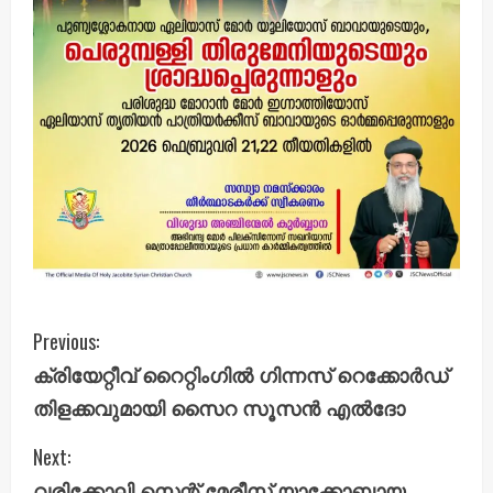
C
Previous:
ക്രിയേറ്റീവ് റൈറ്റിംഗിൽ ഗിന്നസ് റെക്കോർഡ്
o
തിളക്കവുമായി സൈറ സൂസൻ എൽദോ
n
Next:
t
വരിക്കോലി സെന്റ് മേരീസ് യാക്കോബായ