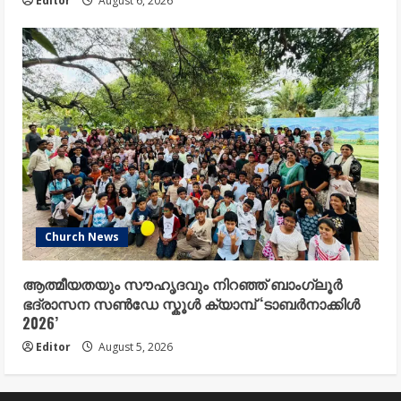
Editor
August 6, 2026
Church News
ആത്മീയതയും സൗഹൃദവും നിറഞ്ഞ് ബാംഗ്ലൂർ
ഭദ്രാസന സൺഡേ സ്കൂൾ ക്യാമ്പ് ‘ടാബർനാക്കിൾ
2026’
Editor
August 5, 2026