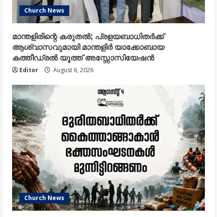
Church News
മാന്തളിരിന്റെ കരുതൽ; പ്രളയബാധിതർക്ക്
ആശ്വാസവുമായി മാന്തളിർ യാക്കോബായ
കത്തീഡ്രൽ യൂത്ത് അസ്സോസിയേഷൻ
Editor
August 6, 2026
Church News