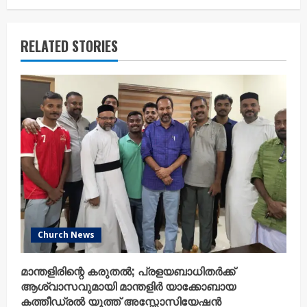
RELATED STORIES
Church News
മാന്തളിരിന്റെ കരുതൽ; പ്രളയബാധിതർക്ക്
ആശ്വാസവുമായി മാന്തളിർ യാക്കോബായ
കത്തീഡ്രൽ യൂത്ത് അസ്സോസിയേഷൻ