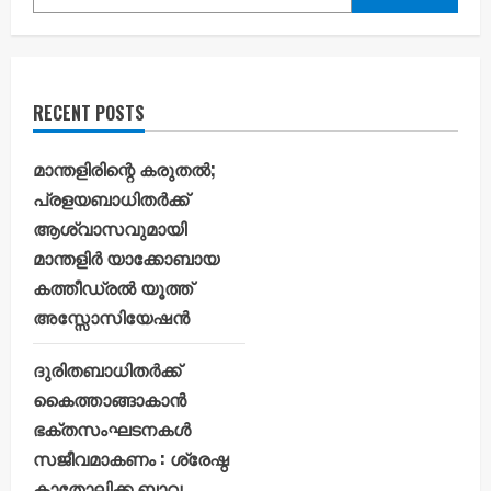
RECENT POSTS
മാന്തളിരിന്റെ കരുതൽ;
പ്രളയബാധിതർക്ക്
ആശ്വാസവുമായി
മാന്തളിർ യാക്കോബായ
കത്തീഡ്രൽ യൂത്ത്
അസ്സോസിയേഷൻ
ദുരിതബാധിതർക്ക്
കൈത്താങ്ങാകാൻ
ഭക്തസംഘടനകൾ
സജീവമാകണം : ശ്രേഷ്ഠ
കാതോലിക്ക ബാവ