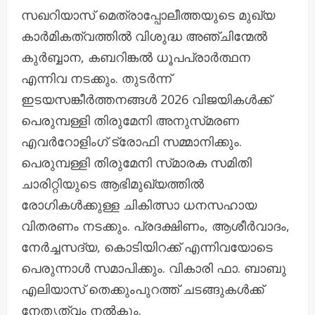
സഖറിയാസ് മെത്രാപ്പോലീത്തയുടെ മുഖ്യ
കാർമികത്വത്തിൽ വിശുദ്ധ അഞ്ചിന്മേൽ
കുർബ്ബാന, കബറിങ്കൽ ധൂപപ്രാർത്ഥന
എന്നിവ നടക്കും. തുടർന്ന്
ഇടയസങ്കീർത്തനങ്ങൾ 2026 വിജയികൾക്ക്
പെരുമ്പള്ളി തിരുമേനി അനുസ്‌മരണ
എവർറോളിംഗ് ട്രോഫി സമ്മാനിക്കും.
പെരുമ്പള്ളി തിരുമേനി സ്‌മാരക സമിതി
ചാരിറ്റിയുടെ ആഭിമുഖ്യത്തിൽ
രോഗികൾക്കുള്ള ചികിത്സാ ധനസഹായ
വിതരണം നടക്കും. പ്രദക്ഷിണം, ആശീർവാദം,
നേർച്ചസദ്യ, കൊടിയിറക്ക് എന്നിവയോടെ
പെരുന്നാൾ സമാപിക്കും. വികാരി ഫാ. ബാബു
എലിയാസ് തെക്കുംപുറത്ത് ചടങ്ങുകൾക്ക്
നേതൃത്വം നൽകും.