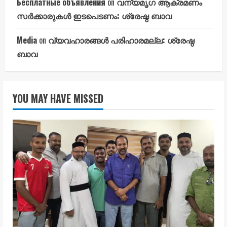
Бесплатные объявления
on
വന്യമൃഗ ആക്രമണം
സർക്കാരുകൾ ഇടപെടണം: ശ്രേഷ്ഠ ബാവ
Media
on
വ്യവഹാരങ്ങൾ പരിഹാരമല്ല: ശ്രേഷ്ഠ
ബാവ
YOU MAY HAVE MISSED