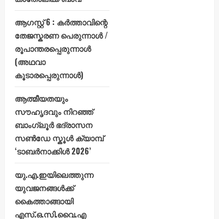
ആഗസ്റ്റ് 6 : കർത്താവിന്റെ
തേജസ്കരണ പെരുന്നാൾ /
രൂപാന്തരപ്പെരുന്നാൾ
(അഥവാ
കൂടാരപ്പെരുന്നാൾ)
ആത്മീയതയും
സൗഹൃദവും നിറഞ്ഞ്
ബാംഗ്ലൂർ ഭദ്രാസന
സൺഡേ സ്കൂൾ ക്യാമ്പ്
‘ടാബർനാക്കിൾ 2026’
യു.എ.ഇയിലെത്തുന്ന
യുവജനങ്ങൾക്ക്
കൈത്താങ്ങായി
എസ്.ഒ.സി.വൈ.എ