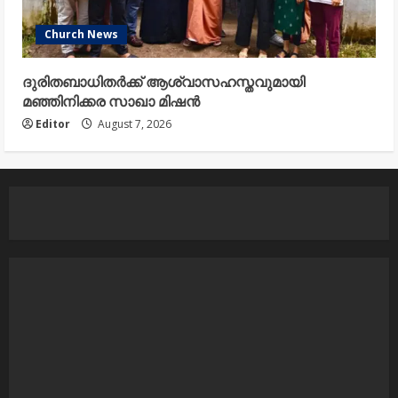
Church News
ദുരിതബാധിതർക്ക് ആശ്വാസഹസ്തവുമായി
മഞ്ഞിനിക്കര സാഖാ മിഷൻ
Editor
August 7, 2026