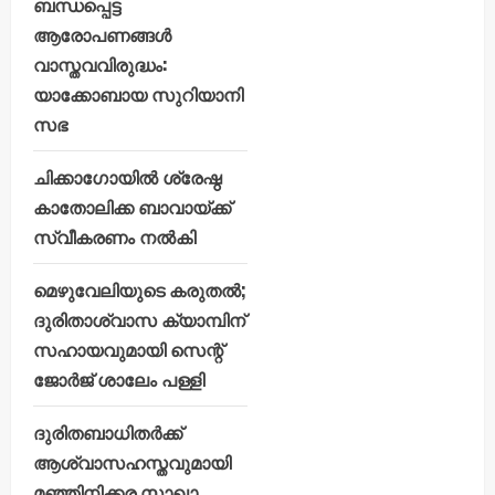
ബന്ധപ്പെട്ട
ആരോപണങ്ങൾ
വാസ്തവവിരുദ്ധം:
യാക്കോബായ സുറിയാനി
സഭ
ചിക്കാഗോയിൽ ശ്രേഷ്ഠ
കാതോലിക്ക ബാവായ്ക്ക്
സ്വീകരണം നൽകി
മെഴുവേലിയുടെ കരുതൽ;
ദുരിതാശ്വാസ ക്യാമ്പിന്
സഹായവുമായി സെന്റ്
ജോർജ് ശാലേം പള്ളി
ദുരിതബാധിതർക്ക്
ആശ്വാസഹസ്തവുമായി
മഞ്ഞിനിക്കര സാഖാ