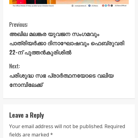
C
Previous:
അഖില മലങ്കര യുവജന സംഗമവും
o
പാത്രിയർക്കാ ദിനാഘോഷവും ഫെബ്രുവരി
n
22-ന് പുത്തൻകുരിശിൽ
t
Next:
i
പരിശുദ്ധ സഭ പ്രാർത്ഥനയോടെ വലിയ
നോമ്പിലേക്ക്
n
u
e
Leave a Reply
R
Your email address will not be published.
Required
fields are marked
*