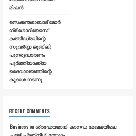
മിഷൻ
സെക്കന്തരാബാദ് മോർ
ഗ്രിഗോറിയോസ്
കത്തീഡ്രലിന്റെ
സുവർണ്ണ ജൂബിലി;
പുനരുദ്ധാരണം
പൂർത്തിയാക്കിയ
ദൈവാലയത്തിന്റെ
കൂദാശ നടന്നു
RECENT COMMENTS
Business
on
ശ്രദ്ധേയമായി കാനഡ മേഖലയിലെ
പള്ളി പ്രതിനിധി യോഗം