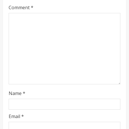
e
Comment
*
a
d
i
n
g
Name
*
Email
*