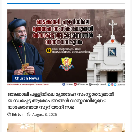
Church News
ഓടക്കാലി പള്ളിയിലെ മൃതദേഹ സംസ്കാരവുമായി
ബന്ധപ്പെട്ട ആരോപണങ്ങൾ വാസ്തവവിരുദ്ധം:
യാക്കോബായ സുറിയാനി സഭ
Editor
August 8, 2026