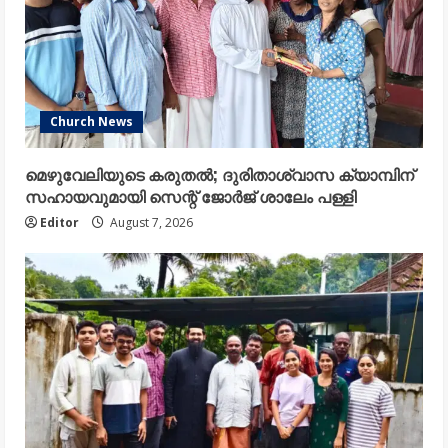
Church News
മെഴുവേലിയുടെ കരുതൽ; ദുരിതാശ്വാസ ക്യാമ്പിന്
സഹായവുമായി സെന്റ് ജോർജ് ശാലേം പള്ളി
Editor
August 7, 2026