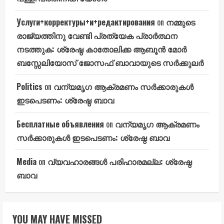
Услуги+корректуры+и+редактирования
on
നമ്മുടെ
രാജ്യത്തിനു വേണ്ടി പ്രത്യേക പ്രാർത്ഥന
നടത്തുക: ശ്രേഷ്ഠ കാതോലിക്ക ആബൂൻ മോർ
ബസ്സേലിയോസ് ജോസഫ് ബാവായുടെ സർക്കുലർ
Politics
on
വന്യമൃഗ ആക്രമണം സർക്കാരുകൾ
ഇടപെടണം: ശ്രേഷ്ഠ ബാവ
Бесплатные объявления
on
വന്യമൃഗ ആക്രമണം
സർക്കാരുകൾ ഇടപെടണം: ശ്രേഷ്ഠ ബാവ
Media
on
വ്യവഹാരങ്ങൾ പരിഹാരമല്ല: ശ്രേഷ്ഠ
ബാവ
YOU MAY HAVE MISSED