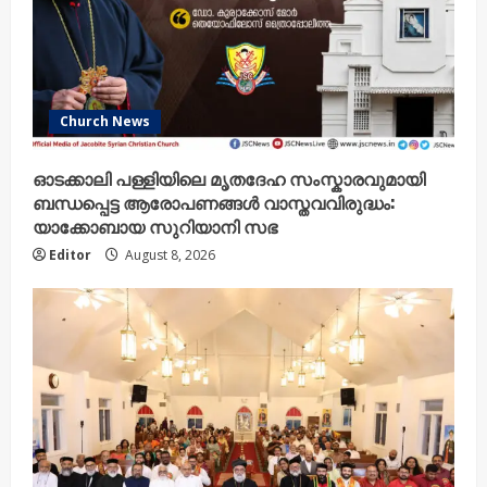
Church News
ഓടക്കാലി പള്ളിയിലെ മൃതദേഹ സംസ്കാരവുമായി
ബന്ധപ്പെട്ട ആരോപണങ്ങൾ വാസ്തവവിരുദ്ധം:
യാക്കോബായ സുറിയാനി സഭ
Editor
August 8, 2026