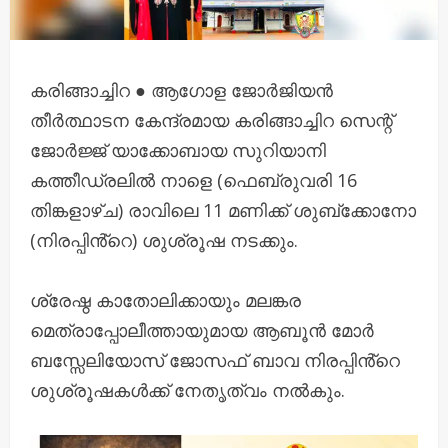
കരിങ്ങാച്ചിറ ● ആഗോള ജോർജിയൻ
തീർത്ഥാടന കേന്ദ്രമായ കരിങ്ങാച്ചിറ സെന്റ്
ജോർജ്ജ് യാക്കോബായ സുറിയാനി
കത്തീഡ്രലിൽ നാളെ (ഫെബ്രുവരി 16
തിങ്കളാഴ്ച) രാവിലെ 11 മണിക്ക്‌ ശുബ്ക്കോനോ
(നിരപ്പിൻ്റെ) ശുശ്രൂഷ നടക്കും.
ശ്രേഷ്ഠ കാതോലിക്കായും മലങ്കര
മെത്രാപ്പോലീത്തായുമായ ആബൂൻ മോർ
ബസ്സേലിയോസ് ജോസഫ് ബാവ നിരപ്പിൻ്റെ
ശുശ്രൂഷകൾക്ക് നേതൃത്വം നൽകും.