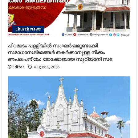
Church News
പിറമാടം പള്ളിയിൽ സംഘർഷമുണ്ടാക്കി
സമാധാനശ്രമങ്ങൾ തകർക്കാനുള്ള നീക്കം
അപലപനീയം: യാക്കോബായ സുറിയാനി സഭ
Editor
August 9, 2026