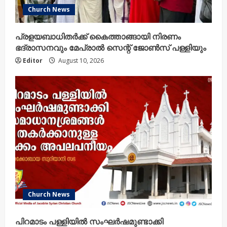
Church News
പ്രളയബാധിതർക്ക് കൈത്താങ്ങായി നിരണം
ഭദ്രാസനവും മേപ്രാൽ സെന്റ് ജോൺസ് പള്ളിയും
Editor
August 10, 2026
Church News
പിറമാടം പള്ളിയിൽ സംഘർഷമുണ്ടാക്കി