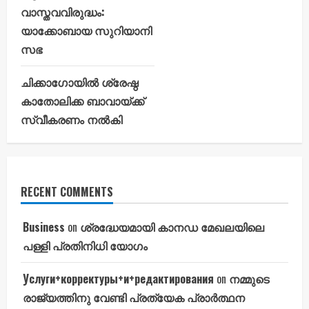
വാസ്തവവിരുദ്ധം:
യാക്കോബായ സുറിയാനി
സഭ
ചിക്കാഗോയിൽ ശ്രേഷ്ഠ
കാതോലിക്ക ബാവായ്ക്ക്
സ്വീകരണം നൽകി
RECENT COMMENTS
Business
on
ശ്രദ്ധേയമായി കാനഡ മേഖലയിലെ
പള്ളി പ്രതിനിധി യോഗം
Услуги+корректуры+и+редактирования
on
നമ്മുടെ
രാജ്യത്തിനു വേണ്ടി പ്രത്യേക പ്രാർത്ഥന