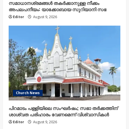
സമാധാനശ്രമങ്ങൾ തകർക്കാനുള്ള നീക്കം
അപലപനീയം: യാക്കോബായ സുറിയാനി സഭ
Editor
August 9, 2026
Church News
പിറമാടം പള്ളിയിലെ സംഘർഷം; സഭാ തർക്കത്തിന്
ശാശ്വത പരിഹാരം വേണമെന്ന് വിശ്വാസികൾ
Editor
August 9, 2026