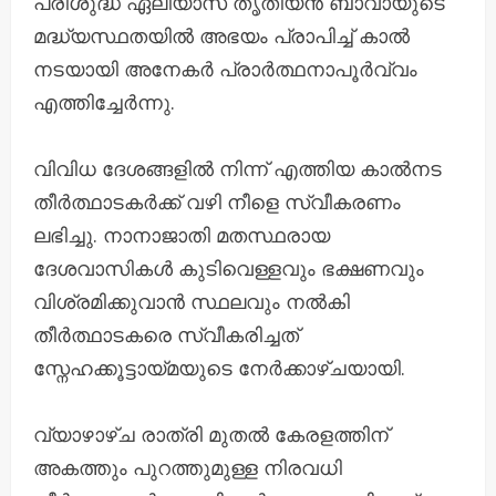
പരിശുദ്ധ ഏലിയാസ് തൃതീയൻ ബാവായുടെ
മദ്ധ്യസ്ഥതയിൽ അഭയം പ്രാപിച്ച് കാൽ
നടയായി അനേകർ പ്രാർത്ഥനാപൂർവ്വം
എത്തിച്ചേർന്നു.
വിവിധ ദേശങ്ങളിൽ നിന്ന് എത്തിയ കാൽനട
തീർത്ഥാടകർക്ക് വഴി നീളെ സ്വീകരണം
ലഭിച്ചു. നാനാജാതി മതസ്ഥരായ
ദേശവാസികൾ കുടിവെള്ളവും ഭക്ഷണവും
വിശ്രമിക്കുവാൻ സ്ഥലവും നൽകി
തീർത്ഥാടകരെ സ്വീകരിച്ചത്
സ്നേഹക്കൂട്ടായ്മയുടെ നേർക്കാഴ്ചയായി.
വ്യാഴാഴ്ച രാത്രി മുതല്‍ കേരളത്തിന്
അകത്തും പുറത്തുമുള്ള നിരവധി