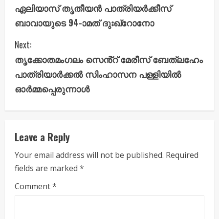
o
ഏലിയാസ് തൃതീയൻ പാത്രിയർക്കീസ്
n
ബാവായുടെ 94-ാമത് ദുഃഖ്റോനോ
t
Next:
i
തൃക്കോതമംഗലം സെൻ്റ് മേരീസ് ബേത്‌ലഹേം
പാത്രിയാർക്കൽ സിംഹാസന പള്ളിയിൽ
n
ഓർമ്മപ്പെരുന്നാൾ
u
e
Leave a Reply
R
Your email address will not be published.
Required
e
fields are marked
*
a
Comment
*
d