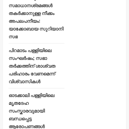
സമാധാനശ്രമങ്ങൾ
തകർക്കാനുള്ള നീക്കം
അപലപനീയം:
യാക്കോബായ സുറിയാനി
സഭ
പിറമാടം പള്ളിയിലെ
സംഘർഷം; സഭാ
തർക്കത്തിന് ശാശ്വത
പരിഹാരം വേണമെന്ന്
വിശ്വാസികൾ
ഓടക്കാലി പള്ളിയിലെ
മൃതദേഹ
സംസ്കാരവുമായി
ബന്ധപ്പെട്ട
ആരോപണങ്ങൾ