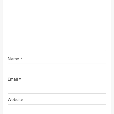
i
n
g
Name
*
Email
*
Website