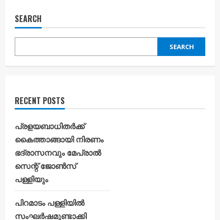
SEARCH
SEARCH
RECENT POSTS
പ്രളയബാധിതർക്ക്
കൈത്താങ്ങായി നിരണം
ഭദ്രാസനവും മേപ്രാൽ
സെന്റ് ജോൺസ്
പള്ളിയും
പിറമാടം പള്ളിയിൽ
സംഘർഷമുണ്ടാക്കി