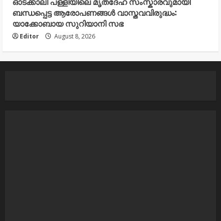
ഓടക്കാലി പള്ളിയിലെ മൃതദേഹ സംസ്കാരവുമായി
ബന്ധപ്പെട്ട ആരോപണങ്ങൾ വാസ്തവവിരുദ്ധം:
യാക്കോബായ സുറിയാനി സഭ
Editor
August 8, 2026