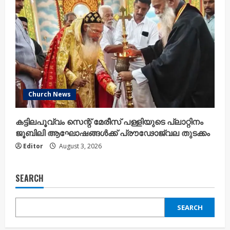
Church News
കട്ടിലപൂവ്വം സെന്റ് മേരീസ് പള്ളിയുടെ പ്ലാറ്റിനം
ജൂബിലി ആഘോഷങ്ങൾക്ക് പ്രൗഢോജ്വല തുടക്കം
Editor
August 3, 2026
SEARCH
SEARCH