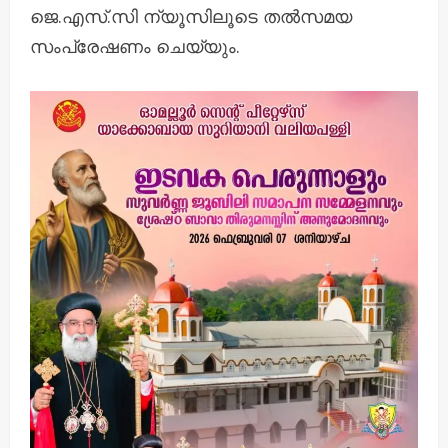
ജെ.എസ്.സി ന്യൂസിലൂടെ തൽസമയ
സംപ്രേഷണം ചെയ്യും.