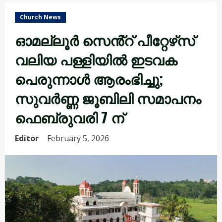
Church News
ഓമല്ലൂർ സെൻ്റ് പീറ്റേഴ‌്സ്
വലിയ പള്ളിയിൽ ഇടവക
പെരുന്നാൾ ആരംഭിച്ചു;
സുവർണ്ണ ജൂബിലി സമാപനം
ഫെബ്രുവരി 7 ന്
Editor
February 5, 2026