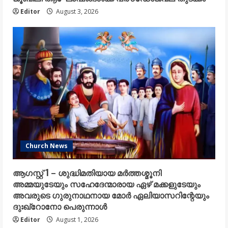
Editor
August 3, 2026
Church News
ആഗസ്റ്റ് 1 – ശുദ്ധിമതിയായ മർത്തശ്മൂനി
അമ്മയുടേയും സഹേദേന്മാരായ ഏഴ് മക്കളുടേയും
അവരുടെ ഗുരുനാഥനായ മോർ ഏലിയാസറിന്റേയും
ദുഃഖ്റോനോ പെരുന്നാൾ
Editor
August 1, 2026