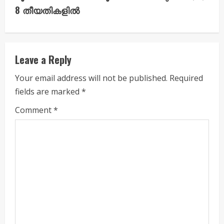
8 തീയതികളിൽ
e
R
e
Leave a Reply
a
Your email address will not be published.
Required
fields are marked
*
d
Comment
*
i
n
g