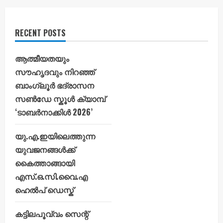
RECENT POSTS
ആത്മീയതയും
സൗഹൃദവും നിറഞ്ഞ്
ബാംഗ്ലൂർ ഭദ്രാസന
സൺഡേ സ്കൂൾ ക്യാമ്പ്
‘ടാബർനാക്കിൾ 2026’
യു.എ.ഇയിലെത്തുന്ന
യുവജനങ്ങൾക്ക്
കൈത്താങ്ങായി
എസ്.ഒ.സി.വൈ.എ
ഹെൽപ് ഡെസ്ക്
കട്ടിലപൂവ്വം സെന്റ്