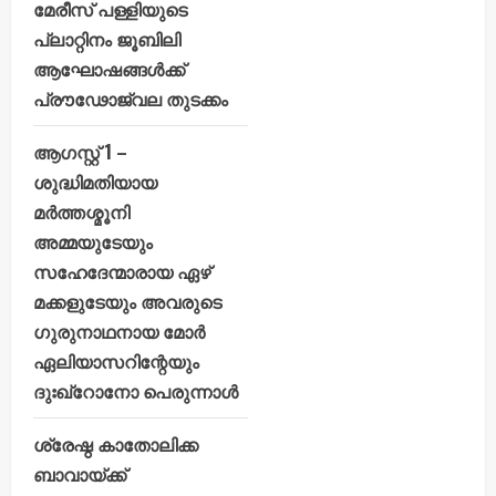
മേരീസ് പള്ളിയുടെ
പ്ലാറ്റിനം ജൂബിലി
ആഘോഷങ്ങൾക്ക്
പ്രൗഢോജ്വല തുടക്കം
ആഗസ്റ്റ് 1 –
ശുദ്ധിമതിയായ
മർത്തശ്മൂനി
അമ്മയുടേയും
സഹേദേന്മാരായ ഏഴ്
മക്കളുടേയും അവരുടെ
ഗുരുനാഥനായ മോർ
ഏലിയാസറിന്റേയും
ദുഃഖ്റോനോ പെരുന്നാൾ
ശ്രേഷ്ഠ കാതോലിക്ക
ബാവായ്ക്ക്