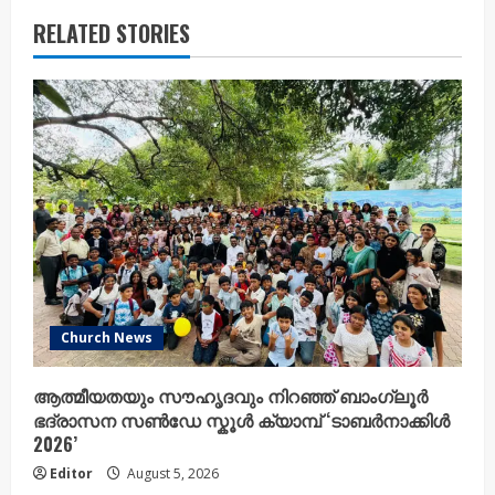
RELATED STORIES
Church News
ആത്മീയതയും സൗഹൃദവും നിറഞ്ഞ് ബാംഗ്ലൂർ
ഭദ്രാസന സൺഡേ സ്കൂൾ ക്യാമ്പ് ‘ടാബർനാക്കിൾ
2026’
Editor
August 5, 2026