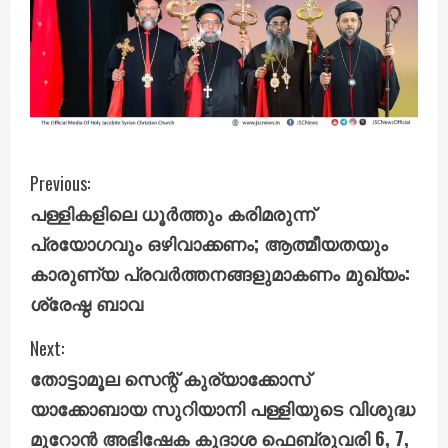
C
Previous:
പള്ളികളിലെ ധൂർത്തും കരിമരുന്ന്
o
പ്രയോഗവും ഒഴിവാക്കണം; ആത്മീയതയും
n
കാരുണ്യ പ്രവർത്തനങ്ങളുമാകണം മുഖ്യം:
ശ്രേഷ്ഠ ബാവ
t
i
Next:
തോട്ടാമൂല സെന്റ് കുര്യാക്കോസ്
n
യാക്കോബായ സുറിയാനി പള്ളിയുടെ വിശുദ്ധ
u
മൂറോൻ അഭിഷേക കൂദാശ ഫെബ്രുവരി 6, 7,