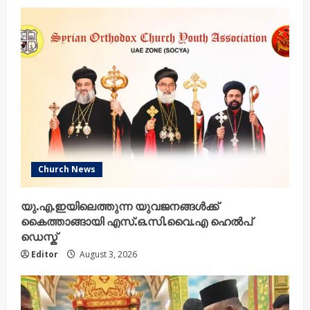
Church News
യു.എ.ഇയിലെത്തുന്ന യുവജനങ്ങൾക്ക്
കൈത്താങ്ങായി എസ്.ഒ.സി.വൈ.എ ഹെൽപ്
ഡെസ്ക്
Editor
August 3, 2026