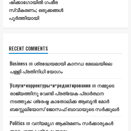
ഷിക്കാഗോയില്‍ ഗംഭീര
സ്വീകരണം; ഒരുക്കങ്ങള്‍
പൂര്‍ത്തിയായി
RECENT COMMENTS
Business
on
ശ്രദ്ധേയമായി കാനഡ മേഖലയിലെ
പള്ളി പ്രതിനിധി യോഗം
Услуги+корректуры+и+редактирования
on
നമ്മുടെ
രാജ്യത്തിനു വേണ്ടി പ്രത്യേക പ്രാർത്ഥന
നടത്തുക: ശ്രേഷ്ഠ കാതോലിക്ക ആബൂൻ മോർ
ബസ്സേലിയോസ് ജോസഫ് ബാവായുടെ സർക്കുലർ
Politics
on
വന്യമൃഗ ആക്രമണം സർക്കാരുകൾ
ഇടപെടണം: ശ്രേഷ്ഠ ബാവ