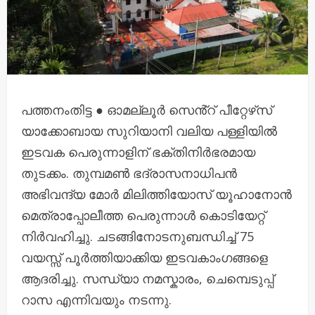
പത്തനംതിട്ട ● ഓമല്ലൂർ സെൻ്റ് പീറ്റേഴ‌്സ്
യാക്കോബായ സുറിയാനി വലിയ പള്ളിയിൽ
ഇടവക പെരുന്നാളിന് ഭക്തിനിർഭരമായ
തുടക്കം. തുമ്പമൺ ഭദ്രാസനാധിപൻ
അഭിവന്ദ്യ മോർ മിലിത്തിയോസ് യൂഹാനോൻ
മെത്രാപ്പോലീത്ത പെരുന്നാൾ കൊടിയേറ്റ്
നിർവഹിച്ചു. ചടങ്ങിനോടനുബന്ധിച്ച് 75
വയസ്സ് പൂർത്തിയാക്കിയ ഇടവകാംഗങ്ങളെ
ആദരിച്ചു. സന്ധ്യാ നമസ്കാരം, ചെമ്പെടുപ്പ്
റാസ എന്നിവയും നടന്നു.