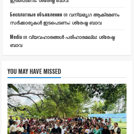
Бесплатные объявления
on
വന്യമൃഗ ആക്രമണം
സർക്കാരുകൾ ഇടപെടണം: ശ്രേഷ്ഠ ബാവ
Media
on
വ്യവഹാരങ്ങൾ പരിഹാരമല്ല: ശ്രേഷ്ഠ
ബാവ
YOU MAY HAVE MISSED