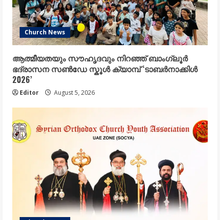
Church News
ആത്മീയതയും സൗഹൃദവും നിറഞ്ഞ് ബാംഗ്ലൂർ
ഭദ്രാസന സൺഡേ സ്കൂൾ ക്യാമ്പ് ‘ടാബർനാക്കിൾ
2026’
Editor
August 5, 2026