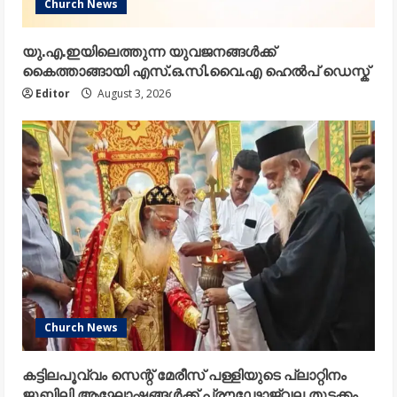
Church News
യു.എ.ഇയിലെത്തുന്ന യുവജനങ്ങൾക്ക്
കൈത്താങ്ങായി എസ്.ഒ.സി.വൈ.എ ഹെൽപ് ഡെസ്ക്
Editor
August 3, 2026
Church News
കട്ടിലപൂവ്വം സെന്റ് മേരീസ് പള്ളിയുടെ പ്ലാറ്റിനം
ജൂബിലി ആഘോഷങ്ങൾക്ക് പ്രൗഢോജ്വല തുടക്കം