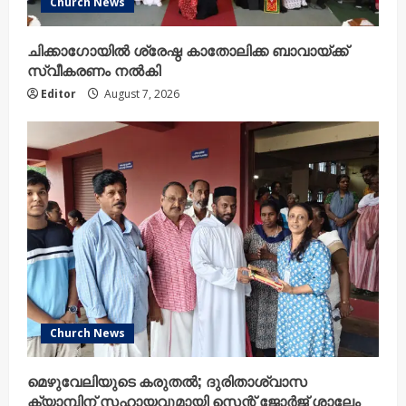
Church News
ചിക്കാഗോയിൽ ശ്രേഷ്ഠ കാതോലിക്ക ബാവായ്ക്ക്
സ്വീകരണം നൽകി
Editor
August 7, 2026
Church News
മെഴുവേലിയുടെ കരുതൽ; ദുരിതാശ്വാസ
ക്യാമ്പിന് സഹായവുമായി സെന്റ് ജോർജ് ശാലേം