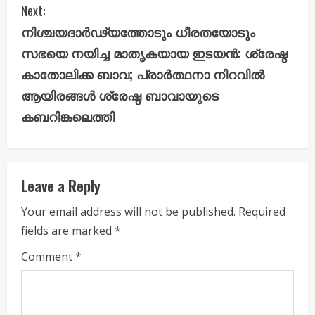
i
Next:
നിശ്ചയദാർഢ്യത്തോടും ധീരതയോടും
n
സഭയെ നയിച്ച മാതൃകയായ ഇടയൻ: ശ്രേഷ്ഠ
u
കാതോലിക്ക ബാവ; പ്രാർത്ഥനാ നിറവിൽ
ആയിരങ്ങൾ ശ്രേഷ്ഠ ബാവായുടെ
e
കബറിങ്കലെത്തി
R
e
Leave a Reply
a
Your email address will not be published.
Required
d
fields are marked
*
i
Comment
*
n
g