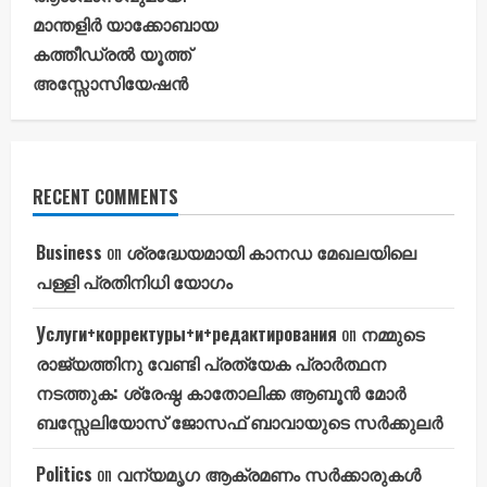
മാന്തളിർ യാക്കോബായ
കത്തീഡ്രൽ യൂത്ത്
അസ്സോസിയേഷൻ
RECENT COMMENTS
Business
on
ശ്രദ്ധേയമായി കാനഡ മേഖലയിലെ
പള്ളി പ്രതിനിധി യോഗം
Услуги+корректуры+и+редактирования
on
നമ്മുടെ
രാജ്യത്തിനു വേണ്ടി പ്രത്യേക പ്രാർത്ഥന
നടത്തുക: ശ്രേഷ്ഠ കാതോലിക്ക ആബൂൻ മോർ
ബസ്സേലിയോസ് ജോസഫ് ബാവായുടെ സർക്കുലർ
Politics
on
വന്യമൃഗ ആക്രമണം സർക്കാരുകൾ