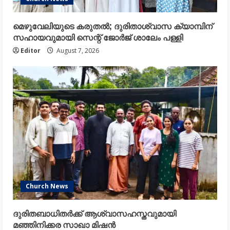
മെഴുവേലിയുടെ കരുതൽ; ദുരിതാശ്വാസ ക്യാമ്പിന്
സഹായവുമായി സെന്റ് ജോർജ് ശാലേം പള്ളി
Editor
August 7, 2026
Church News
ദുരിതബാധിതർക്ക് ആശ്വാസഹസ്തവുമായി
മഞ്ഞിനിക്കര സാഖാ മിഷൻ