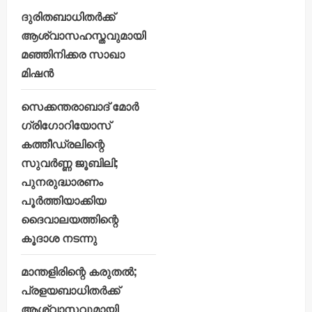
ദുരിതബാധിതർക്ക്
ആശ്വാസഹസ്തവുമായി
മഞ്ഞിനിക്കര സാഖാ
മിഷൻ
സെക്കന്തരാബാദ് മോർ
ഗ്രിഗോറിയോസ്
കത്തീഡ്രലിന്റെ
സുവർണ്ണ ജൂബിലി;
പുനരുദ്ധാരണം
പൂർത്തിയാക്കിയ
ദൈവാലയത്തിന്റെ
കൂദാശ നടന്നു
മാന്തളിരിന്റെ കരുതൽ;
പ്രളയബാധിതർക്ക്
ആശ്വാസവുമായി