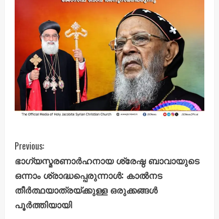
C
Previous:
ഭാഗ്യസ്മരണാര്‍ഹനായ ശ്രേഷ്ഠ ബാവായുടെ
o
ഒന്നാം ശ്രാദ്ധപ്പെരുന്നാള്‍: കാല്‍നട
n
തീര്‍ത്ഥയാത്രയ്ക്കുള്ള ഒരുക്കങ്ങള്‍
പൂര്‍ത്തിയായി
t