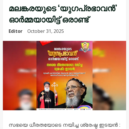
മലങ്കരയുടെ ‘യുഗപ്രഭാവൻ’
ഓർമ്മയായിട്ട് ഒരാണ്ട്
Editor
October 31, 2025
സഭയെ ധീരതയോടെ നയിച്ച ശ്രേഷ്ഠ ഇടയൻ :