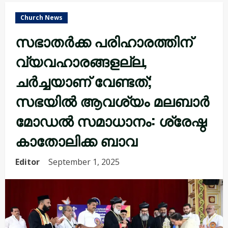
Church News
സഭാതർക്ക പരിഹാരത്തിന്
വ്യവഹാരങ്ങളല്ല,
ചർച്ചയാണ് വേണ്ടത്;
സഭയിൽ ആവശ്യം മലബാർ
മോഡൽ സമാധാനം: ശ്രേഷ്ഠ
കാതോലിക്ക ബാവ
Editor
September 1, 2025