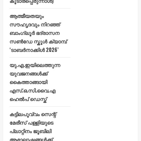
കൂടാരപ്പെരുന്നാൾ)
ആത്മീയതയും
സൗഹൃദവും നിറഞ്ഞ്
ബാംഗ്ലൂർ ഭദ്രാസന
സൺഡേ സ്കൂൾ ക്യാമ്പ്
‘ടാബർനാക്കിൾ 2026’
യു.എ.ഇയിലെത്തുന്ന
യുവജനങ്ങൾക്ക്
കൈത്താങ്ങായി
എസ്.ഒ.സി.വൈ.എ
ഹെൽപ് ഡെസ്ക്
കട്ടിലപൂവ്വം സെന്റ്
മേരീസ് പള്ളിയുടെ
പ്ലാറ്റിനം ജൂബിലി
ആഘോഷങ്ങൾക്ക്