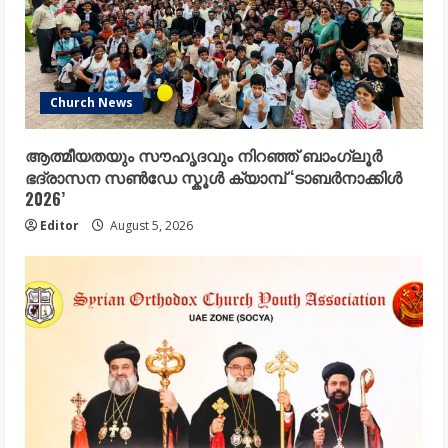
Church News
ആത്മീയതയും സൗഹൃദവും നിറഞ്ഞ് ബാംഗ്ലൂർ
ഭദ്രാസന സൺഡേ സ്കൂൾ ക്യാമ്പ് ‘ടാബർനാക്കിൾ
2026’
Editor
August 5, 2026