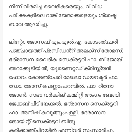
നിന്ന് വിരമിച്ച വൈദികരെയും, വിവിധ
പരീക്ഷകളിലെ റാങ്ക് ജേതാക്കളെയും ശ്രേഷ്ഠ
ബാവ ആദരിച്ചു.
ലിന്റോ ജോസഫ് എം.എൽ.എ, കോടഞ്ചേരി
പഞ്ചായത്ത് പ്രസിഡൻ്റ് അലക്സ് തോമസ്,
ഭദ്രാസന വൈദിക സെക്രട്ടറി ഫാ. ബിജോയ്
അറാക്കുടിയിൽ, യുണൈറ്റഡ് ക്രിസ്ത്യൻ
ഫോറം കോടഞ്ചേരി മേഖലാ ഡയറക്ടർ ഫാ.
ഡോ. ജോസ് പെണ്ണാംപറമ്പിൽ, ഫാ. റിനോ
ജോൺ, സഭാ വർക്കിങ് കമ്മിറ്റി അംഗം ബേബി
ജേക്കബ് പീടിയേക്കൽ, ഭദ്രാസന സെക്രട്ടറി
ഫാ. അനീഷ് കവുങ്ങുംപള്ളി, ഭദ്രാസന
ജോയിന്റ് സെക്രട്ടറി ബിജു
കരിക്കാഞ്ചിറയിൽ എന്നിവർ സംസാരിച്ചു.