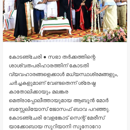
കോടഞ്ചേരി ● സഭാ തർക്കത്തിന്റെ
ശാശ്വതപരിഹാരത്തിന് കോടതി
വ്യവഹാരങ്ങളെക്കാൾ മധ്യസ്ഥശ്രമങ്ങളും,
ചർച്ചകളുമാണ് വേണ്ടതെന്ന് ശ്രേഷ്ഠ
കാതോലിക്കായും മലങ്കര
മെത്രാപ്പോലീത്തായുമായ ആബൂൻ മോർ
ബസ്സേലിയോസ് ജോസഫ് ബാവ പറഞ്ഞു.
കോടഞ്ചേരി വേളങ്കോട് സെന്റ് മേരീസ്
യാക്കോബായ സുറിയാനി സൂനോറോ