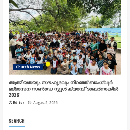
Church News
ആത്മീയതയും സൗഹൃദവും നിറഞ്ഞ് ബാംഗ്ലൂർ
ഭദ്രാസന സൺഡേ സ്കൂൾ ക്യാമ്പ് ‘ടാബർനാക്കിൾ
2026’
Editor
August 5, 2026
SEARCH