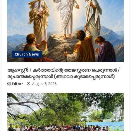
Church News
ആഗസ്റ്റ് 6 : കർത്താവിന്റെ തേജസ്കരണ പെരുന്നാൾ /
രൂപാന്തരപ്പെരുന്നാൾ (അഥവാ കൂടാരപ്പെരുന്നാൾ)
Editor
August 6, 2026