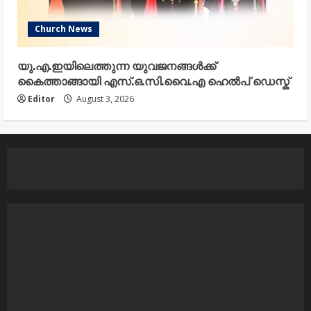
Church News
യു.എ.ഇയിലെത്തുന്ന യുവജനങ്ങൾക്ക്
കൈത്താങ്ങായി എസ്.ഒ.സി.വൈ.എ ഹെൽപ് ഡെസ്ക്
Editor
August 3, 2026