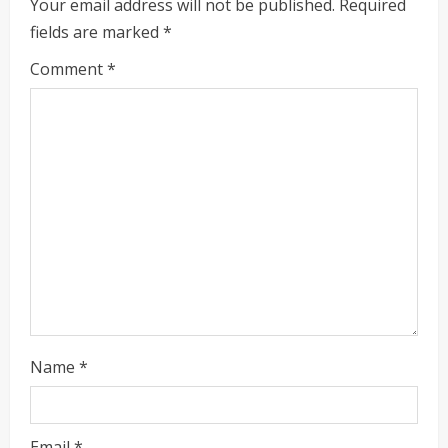
R
Your email address will not be published.
Required
fields are marked
*
e
Comment
*
a
d
i
n
g
Name
*
Email
*