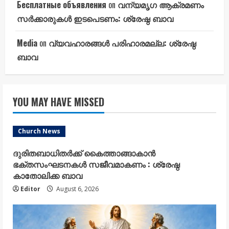
Бесплатные объявления
on
വന്യമൃഗ ആക്രമണം
സർക്കാരുകൾ ഇടപെടണം: ശ്രേഷ്ഠ ബാവ
Media
on
വ്യവഹാരങ്ങൾ പരിഹാരമല്ല: ശ്രേഷ്ഠ
ബാവ
YOU MAY HAVE MISSED
Church News
ദുരിതബാധിതർക്ക് കൈത്താങ്ങാകാൻ
ഭക്തസംഘടനകൾ സജീവമാകണം : ശ്രേഷ്ഠ
കാതോലിക്ക ബാവ
Editor
August 6, 2026