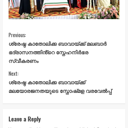
C
Previous:
ശ്രേഷ്ഠ കാതോലിക്ക ബാവായ്ക്ക് മലബാർ
o
ഭദ്രാസനത്തിൻ്റെ സ്നേഹനിർഭര
n
സ്വീകരണം
t
Next:
i
ശ്രേഷ്ഠ കാതോലിക്ക ബാവായ്ക്ക്
മലയോരജനതയുടെ സ്നോഷ്‌മള വരവേൽപ്പ്
n
u
e
Leave a Reply