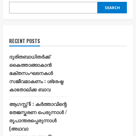
SEARCH
RECENT POSTS
ദുരിതബാധിതർക്ക്
കൈത്താങ്ങാകാൻ
ഭക്തസംഘടനകൾ
സജീവമാകണം : ശ്രേഷ്ഠ
കാതോലിക്ക ബാവ
ആഗസ്റ്റ് 6 : കർത്താവിന്റെ
തേജസ്കരണ പെരുന്നാൾ /
രൂപാന്തരപ്പെരുന്നാൾ
(അഥവാ