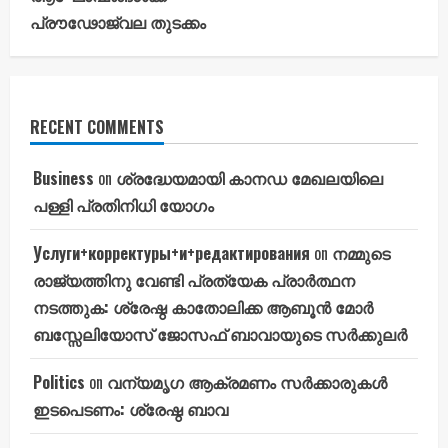
പ്രൗഢോജ്വല തുടക്കം
RECENT COMMENTS
Business
on
ശ്രദ്ധേയമായി കാനഡ മേഖലയിലെ
പള്ളി പ്രതിനിധി യോഗം
Услуги+корректуры+и+редактирования
on
നമ്മുടെ
രാജ്യത്തിനു വേണ്ടി പ്രത്യേക പ്രാർത്ഥന
നടത്തുക: ശ്രേഷ്ഠ കാതോലിക്ക ആബൂൻ മോർ
ബസ്സേലിയോസ് ജോസഫ് ബാവായുടെ സർക്കുലർ
Politics
on
വന്യമൃഗ ആക്രമണം സർക്കാരുകൾ
ഇടപെടണം: ശ്രേഷ്ഠ ബാവ