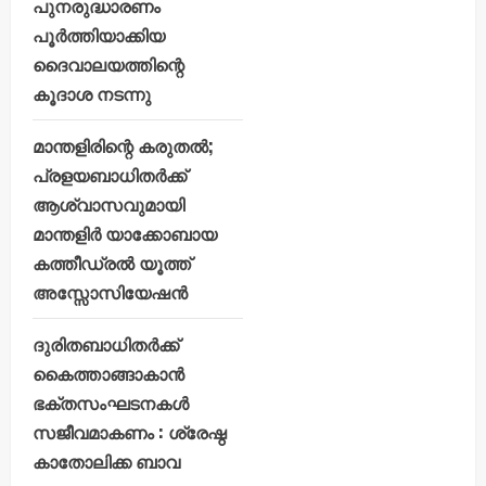
പുനരുദ്ധാരണം
പൂർത്തിയാക്കിയ
ദൈവാലയത്തിന്റെ
കൂദാശ നടന്നു
മാന്തളിരിന്റെ കരുതൽ;
പ്രളയബാധിതർക്ക്
ആശ്വാസവുമായി
മാന്തളിർ യാക്കോബായ
കത്തീഡ്രൽ യൂത്ത്
അസ്സോസിയേഷൻ
ദുരിതബാധിതർക്ക്
കൈത്താങ്ങാകാൻ
ഭക്തസംഘടനകൾ
സജീവമാകണം : ശ്രേഷ്ഠ
കാതോലിക്ക ബാവ