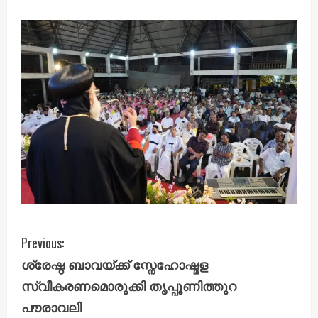
C
Previous:
ശ്രേഷ്ഠ ബാവയ്ക്ക് സ്നേഹോഷ്മള
o
സ്വീകരണമൊരുക്കി തൃപ്പൂണിത്തുറ
n
പൗരാവലി