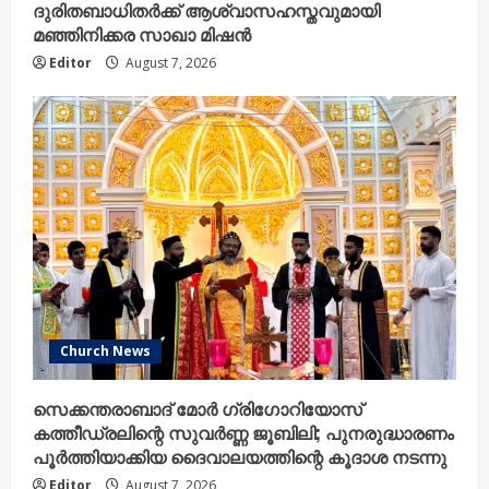
ദുരിതബാധിതർക്ക് ആശ്വാസഹസ്തവുമായി
മഞ്ഞിനിക്കര സാഖാ മിഷൻ
Editor
August 7, 2026
Church News
സെക്കന്തരാബാദ് മോർ ഗ്രിഗോറിയോസ്
കത്തീഡ്രലിന്റെ സുവർണ്ണ ജൂബിലി; പുനരുദ്ധാരണം
പൂർത്തിയാക്കിയ ദൈവാലയത്തിന്റെ കൂദാശ നടന്നു
Editor
August 7, 2026