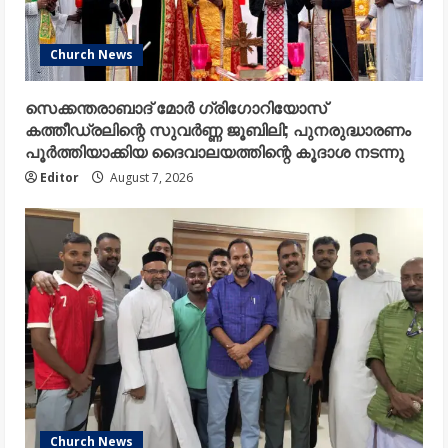
Church News
സെക്കന്തരാബാദ് മോർ ഗ്രിഗോറിയോസ്
കത്തീഡ്രലിന്റെ സുവർണ്ണ ജൂബിലി; പുനരുദ്ധാരണം
പൂർത്തിയാക്കിയ ദൈവാലയത്തിന്റെ കൂദാശ നടന്നു
Editor
August 7, 2026
Church News