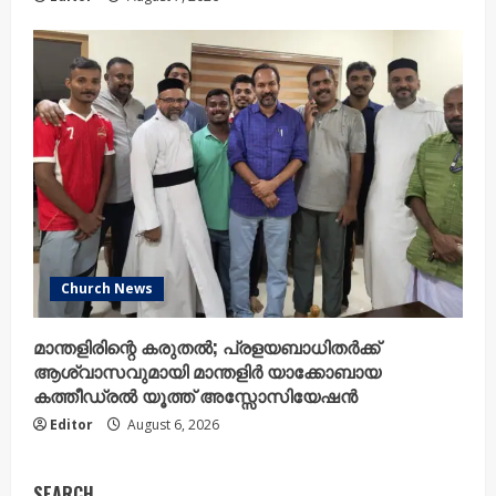
Church News
മാന്തളിരിന്റെ കരുതൽ; പ്രളയബാധിതർക്ക്
ആശ്വാസവുമായി മാന്തളിർ യാക്കോബായ
കത്തീഡ്രൽ യൂത്ത് അസ്സോസിയേഷൻ
Editor
August 6, 2026
SEARCH