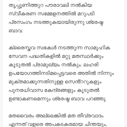
തൃപ്പൂണിത്തുറ പൗരാവലി നൽകിയ
സ്വീകരണ സമ്മേളനത്തിൽ മറുപടി
പ്രസംഗം നടത്തുകയായിരുന്നു ശ്രേഷ്ഠ
ബാവ.
ക്രൈസ്തവ സഭകൾ നടത്തുന്ന സാമൂഹിക
സേവന പദ്ധതികളിൽ മറ്റു മതസ്ഥർക്കും
കൂടുതൽ പ്രാമുഖ്യം നൽകും. ലഹരി
ഉപയോഗത്തിനടിമപ്പെട്ടവരെ അതിൽ നിന്നും
മുക്തമാക്കുന്നതിനുള്ള സെൻ്ററുകളും
പുനരധിവാസ കേന്ദ്രങ്ങളും കൂടുതൽ
ഉണ്ടാകണമെന്നും ശ്രേഷ്ഠ ബാവ പറഞ്ഞു.
മതവൈരം അല്ലെങ്കിൽ മത തീവ്രവാദം
എന്നത് വളരെ അപകടകരമായ ചിന്തയും,