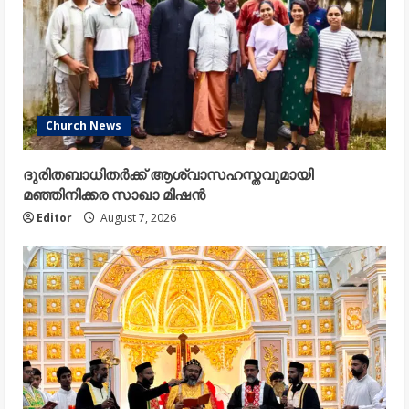
Church News
ദുരിതബാധിതർക്ക് ആശ്വാസഹസ്തവുമായി
മഞ്ഞിനിക്കര സാഖാ മിഷൻ
Editor
August 7, 2026