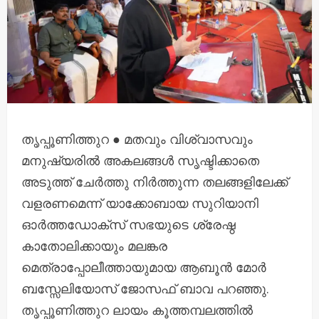
തൃപ്പൂണിത്തുറ ● മതവും വിശ്വാസവും
മനുഷ്യരിൽ അകലങ്ങൾ സൃഷ്ടിക്കാതെ
അടുത്ത് ചേർത്തു നിർത്തുന്ന തലങ്ങളിലേക്ക്
വളരണമെന്ന് യാക്കോബായ സുറിയാനി
ഓർത്തഡോക്സ് സഭയുടെ ശ്രേഷ്ഠ
കാതോലിക്കായും മലങ്കര
മെത്രാപ്പോലീത്തായുമായ ആബൂൻ മോർ
ബസ്സേലിയോസ് ജോസഫ് ബാവ പറഞ്ഞു.
തൃപ്പൂണിത്തുറ ലായം കൂത്തമ്പലത്തിൽ