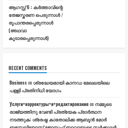
ആഗസ്റ്റ് 6 : കർത്താവിന്റെ
തേജസ്കരണ പെരുന്നാൾ /
രൂപാന്തരപ്പെരുന്നാൾ
(അഥവാ
കൂടാരപ്പെരുന്നാൾ)
RECENT COMMENTS
Business
on
ശ്രദ്ധേയമായി കാനഡ മേഖലയിലെ
പള്ളി പ്രതിനിധി യോഗം
Услуги+корректуры+и+редактирования
on
നമ്മുടെ
രാജ്യത്തിനു വേണ്ടി പ്രത്യേക പ്രാർത്ഥന
നടത്തുക: ശ്രേഷ്ഠ കാതോലിക്ക ആബൂൻ മോർ
ബസ്സേലിയോസ് ജോസഫ് ബാവായുടെ സർക്കുലർ