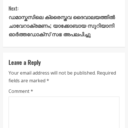
t
Next:
i
ഡമാസ്കസിലെ ക്രൈസ്ത‌വ ദൈവാലയത്തിൽ
ചാവേറാക്രമണം; യാക്കോബായ സുറിയാനി
n
ഓർത്തഡോക്സ് സഭ അപലപിച്ചു
u
e
Leave a Reply
R
Your email address will not be published.
Required
e
fields are marked
*
a
Comment
*
d
i
n