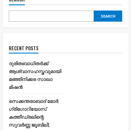
SEARCH
RECENT POSTS
ദുരിതബാധിതർക്ക്
ആശ്വാസഹസ്തവുമായി
മഞ്ഞിനിക്കര സാഖാ
മിഷൻ
സെക്കന്തരാബാദ് മോർ
ഗ്രിഗോറിയോസ്
കത്തീഡ്രലിന്റെ
സുവർണ്ണ ജൂബിലി;