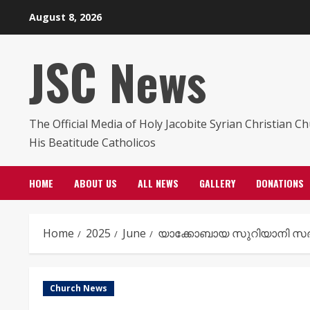
Skip
August 8, 2026
to
content
JSC News
The Official Media of Holy Jacobite Syrian Christian C
His Beatitude Catholicos
HOME
ABOUT US
ALL NEWS
GALLERY
DONATIONS
Home
2025
June
യാക്കോബായ സുറിയാനി സഭ ഡ
Church News