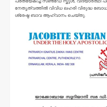
പ്രത്യേകിച്ച് സൺഡേ സ്കൂൾ, വിദ്യാർത്ഥി
നേതൃത്വത്തിൽ വിവിധ ലഹരി വിരുദ്ധ ബോധവല
ശ്രേഷ്ഠ ബാവ ആഹ്വാനം ചെയ്തു.