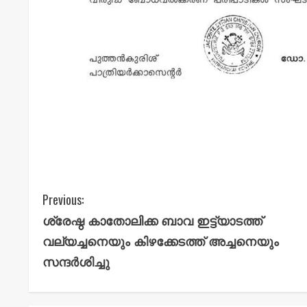
C
Previous:
ശ്രേഷ്ഠ കാതോലിക്ക ബാവ ഇട്ട്യാടത്ത്
o
വല്യച്ചനെയും കിഴക്കേടത്ത് അച്ചനെയും
n
സന്ദർശിച്ചു
t