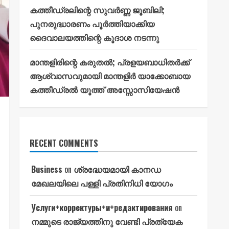
കത്തീഡ്രലിന്റെ സുവർണ്ണ ജൂബിലി;
പുനരുദ്ധാരണം പൂർത്തിയാക്കിയ
ദൈവാലയത്തിന്റെ കൂദാശ നടന്നു
മാന്തളിരിന്റെ കരുതൽ; പ്രളയബാധിതർക്ക്
ആശ്വാസവുമായി മാന്തളിർ യാക്കോബായ
കത്തീഡ്രൽ യൂത്ത് അസ്സോസിയേഷൻ
RECENT COMMENTS
Business
on
ശ്രദ്ധേയമായി കാനഡ
മേഖലയിലെ പള്ളി പ്രതിനിധി യോഗം
Услуги+корректуры+и+редактирования
on
നമ്മുടെ രാജ്യത്തിനു വേണ്ടി പ്രത്യേക