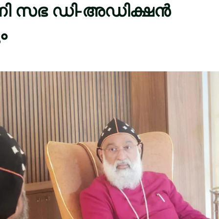
ി സഭ ഡി-അഡിക്ഷന്‍
ം