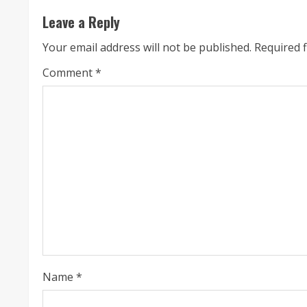
i
Leave a Reply
n
Your email address will not be published.
Required 
u
Comment
*
e
R
e
a
d
i
n
Name
*
g