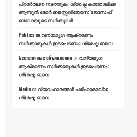
പ്രാർത്ഥന നടത്തുക: ശ്രേഷ്ഠ കാതോലിക്ക
ആബൂൻ മോർ ബസ്സേലിയോസ് ജോസഫ്
ബാവായുടെ സർക്കുലർ
Politics
on
വന്യമൃഗ ആക്രമണം
സർക്കാരുകൾ ഇടപെടണം: ശ്രേഷ്ഠ ബാവ
Бесплатные объявления
on
വന്യമൃഗ
ആക്രമണം സർക്കാരുകൾ ഇടപെടണം:
ശ്രേഷ്ഠ ബാവ
Media
on
വ്യവഹാരങ്ങൾ പരിഹാരമല്ല:
ശ്രേഷ്ഠ ബാവ