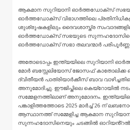
ആകമാന സുറിയാനി ഓർത്തഡോക്സ് സഭയിൽ നി
ഓർത്തഡോക്സ് വിഭാഗത്തിലെ പ്രതിനിധികള
ശുശ്രൂഷകളിലും ദൈവശാസ്ത്ര സംവാദങ്ങളില
ഓർത്തഡോക്സ് സഭയുടെ സുന്നഹദോസിന്റെ
ഓർത്തഡോക്സ് സഭാ തലവന്മാർ പരിപൂർണ്ണ 
അതോടൊപ്പം ഇന്ത്യയിലെ സുറിയാനി ഓർത്തഡോ
മോർ ബസ്സേലിയോസ് ജോസഫ് കാതോലിക്ക ബ
ദ്വിതീയൻ പാത്രിയാർക്കീസ് ബാവ വാഴിച്
അനുമോദിച്ചു. ഈജിപ്തിലെ കെയ്റോയിൽ നടക
സമ്മേളനത്തിലാണ് അനുമോദനം. ഇന്ത്യയി
പങ്കാളിത്തത്തോടെ 2025 മാർച്ച് 26 ന് ലബന
ആസ്ഥാനത്ത് സമ്മേളിച്ച ആകമാന സുറിയ
സുന്നഹദോസിനെയും ചടങ്ങിൽ ഓറിയൻ്റൽ ഓ