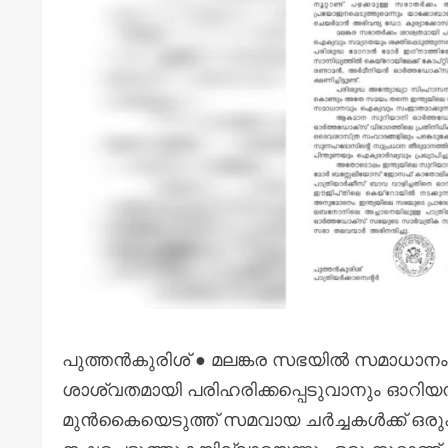
പുത്തൻകുരിശ് ● മലങ്കര സഭയിൽ സമാധാനം
ശാശ്വതമായി പരിഹരിക്കപ്പെടുവാനും ഓറ
മുൻകൈയെടുത്ത് സമവായ ചർച്ചകൾക്ക് ഒരു