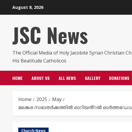
Skip
August 8, 2026
to
content
JSC News
The Official Media of Holy Jacobite Syrian Christian C
His Beatitude Catholicos
HOME
ABOUT US
ALL NEWS
GALLERY
DONATIONS
Home
2025
May
മലങ്കര സഭാതർക്കത്തിൽ ഓറിയൻ്റൽ ഓർത്തഡോക്
Church News