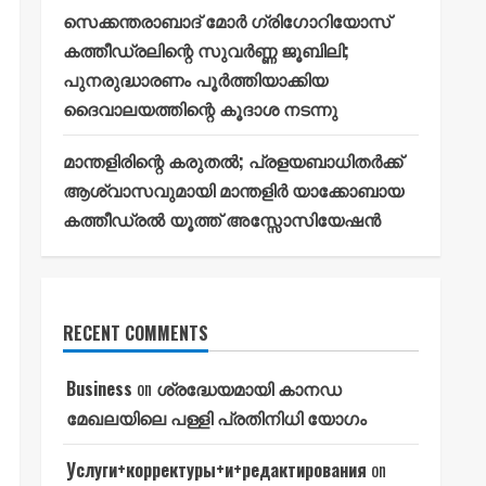
സെക്കന്തരാബാദ് മോർ ഗ്രിഗോറിയോസ്
കത്തീഡ്രലിന്റെ സുവർണ്ണ ജൂബിലി;
പുനരുദ്ധാരണം പൂർത്തിയാക്കിയ
ദൈവാലയത്തിന്റെ കൂദാശ നടന്നു
മാന്തളിരിന്റെ കരുതൽ; പ്രളയബാധിതർക്ക്
ആശ്വാസവുമായി മാന്തളിർ യാക്കോബായ
കത്തീഡ്രൽ യൂത്ത് അസ്സോസിയേഷൻ
RECENT COMMENTS
Business
on
ശ്രദ്ധേയമായി കാനഡ
മേഖലയിലെ പള്ളി പ്രതിനിധി യോഗം
Услуги+корректуры+и+редактирования
on