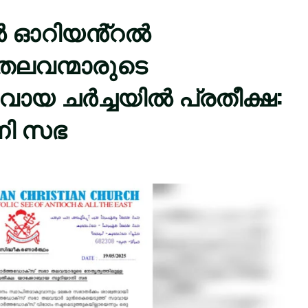
ിൽ ഓറിയൻ്റൽ
ലവന്മാരുടെ
വായ ചർച്ചയിൽ പ്രതീക്ഷ:
നി സഭ