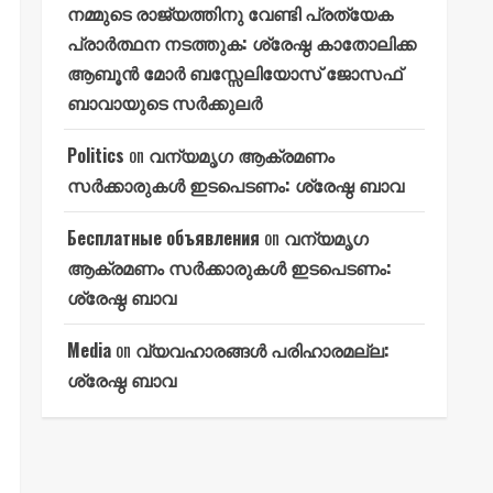
നമ്മുടെ രാജ്യത്തിനു വേണ്ടി പ്രത്യേക
പ്രാർത്ഥന നടത്തുക: ശ്രേഷ്ഠ കാതോലിക്ക
ആബൂൻ മോർ ബസ്സേലിയോസ് ജോസഫ്
ബാവായുടെ സർക്കുലർ
Politics
on
വന്യമൃഗ ആക്രമണം
സർക്കാരുകൾ ഇടപെടണം: ശ്രേഷ്ഠ ബാവ
Бесплатные объявления
on
വന്യമൃഗ
ആക്രമണം സർക്കാരുകൾ ഇടപെടണം:
ശ്രേഷ്ഠ ബാവ
Media
on
വ്യവഹാരങ്ങൾ പരിഹാരമല്ല:
ശ്രേഷ്ഠ ബാവ