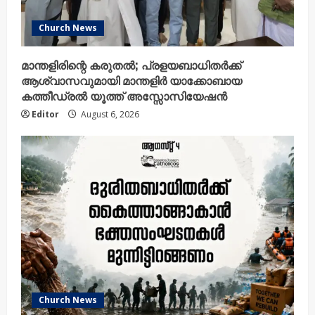
Church News
മാന്തളിരിന്റെ കരുതൽ; പ്രളയബാധിതർക്ക്
ആശ്വാസവുമായി മാന്തളിർ യാക്കോബായ
കത്തീഡ്രൽ യൂത്ത് അസ്സോസിയേഷൻ
Editor
August 6, 2026
Church News