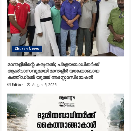
Church News
മാന്തളിരിന്റെ കരുതൽ; പ്രളയബാധിതർക്ക്
ആശ്വാസവുമായി മാന്തളിർ യാക്കോബായ
കത്തീഡ്രൽ യൂത്ത് അസ്സോസിയേഷൻ
Editor
August 6, 2026