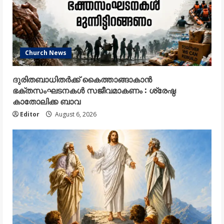
Church News
ദുരിതബാധിതർക്ക് കൈത്താങ്ങാകാൻ
ഭക്തസംഘടനകൾ സജീവമാകണം : ശ്രേഷ്ഠ
കാതോലിക്ക ബാവ
Editor
August 6, 2026