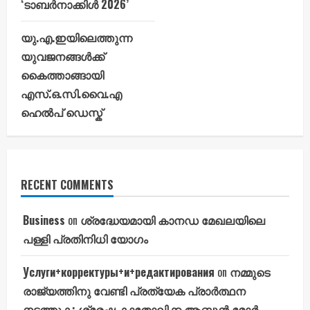
‘ടാബർനാക്കിൾ 2026’
യു.എ.ഇയിലെത്തുന്ന
യുവജനങ്ങൾക്ക്
കൈത്താങ്ങായി
എസ്.ഒ.സി.വൈ.എ
ഹെൽപ് ഡെസ്ക്
RECENT COMMENTS
Business
on
ശ്രദ്ധേയമായി കാനഡ മേഖലയിലെ
പള്ളി പ്രതിനിധി യോഗം
Услуги+корректуры+и+редактирования
on
നമ്മുടെ
രാജ്യത്തിനു വേണ്ടി പ്രത്യേക പ്രാർത്ഥന
നടത്തുക: ശ്രേഷ്ഠ കാതോലിക്ക ആബൂൻ മോർ