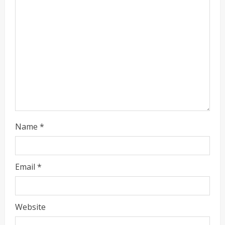
i
n
g
Name
*
Email
*
Website