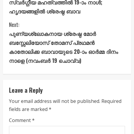
സ്വർഗ്ഗീയ മഹത്വത്തിൽ 19-ാം നാൾ;
o
ഹൃദയങ്ങളിൽ ശ്രേഷ്ഠ ബാവ
n
Next:
t
പുണ്യശ്ലോകനായ ശ്രേഷ്ഠ മോർ
i
ബസ്സേലിയോസ് തോമസ് പ്രഥമൻ
കാതോലിക്ക ബാവായുടെ 20-ാം ഓർമ്മ ദിനം
n
നാളെ (നവംബർ 19 ചൊവ്വ)
u
e
Leave a Reply
R
Your email address will not be published.
Required
e
fields are marked
*
a
Comment
*
d