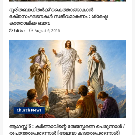
ദുരിതബാധിതർക്ക് കൈത്താങ്ങാകാൻ
ഭക്തസംഘടനകൾ സജീവമാകണം : ശ്രേഷ്ഠ
കാതോലിക്ക ബാവ
Editor
August 6, 2026
Church News
ആഗസ്റ്റ് 6 : കർത്താവിന്റെ തേജസ്കരണ പെരുന്നാൾ /
രൂപാന്തരപ്പെരുന്നാൾ (അഥവാ കൂടാരപ്പെരുന്നാൾ)