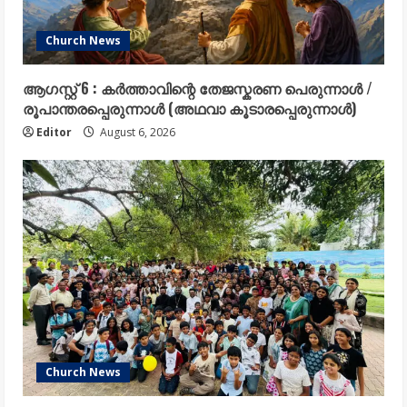
Church News
ആഗസ്റ്റ് 6 : കർത്താവിന്റെ തേജസ്കരണ പെരുന്നാൾ /
രൂപാന്തരപ്പെരുന്നാൾ (അഥവാ കൂടാരപ്പെരുന്നാൾ)
Editor
August 6, 2026
Church News