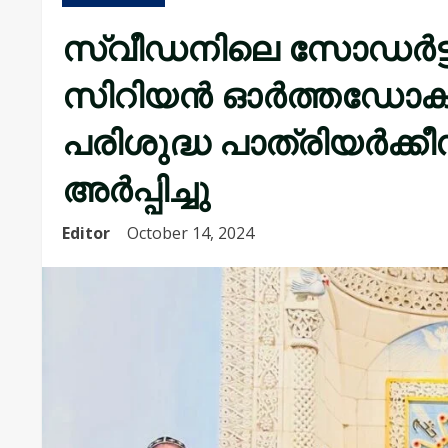
സ്വീഡനിലെ സോഡർട്ട
സിറിയൻ ഓർത്തഡോക്സ
പരിശുദ്ധ പാത്രിയർക്ക
അർപ്പിച്ചു
Editor
October 14, 2024