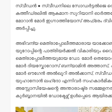
സ്വീഡൻ ● സ്വീഡനിലെ സോഡർട്ടൽജെ സെ
കത്തീഡ്രലിൽ ആകമാന സുറിയാനി ഓർത്തഡോ
മോറാൻ മോർ ഇഗ്നാത്തിയോസ് അഫ്രേം ദ്വിത
അർപ്പിച്ചു.
അഭിവന്ദ്യ മെത്രാപ്പോലീത്തമാരായ യാക
യൂറോപ്പിന്റെ പാത്രിയർക്കൽ വികാരിയും വ
മെത്രാപ്പോലീത്തയുമായ ഡോ. മോർ തെയോഫി
മോർ ദിയസ്കോറോസ് ബന്യാമിൻ അത്താസ്, പര
മോർ ഔഗേൻ അൽഖൂറി അൽക്കാസ്, സ്വീഡൻ-
യുഹാനോൻ ലഹ്ദോ എന്നിവർ സഹകാർമികത്വം
അസ്സോസിയേഷന്റെ അന്താരാഷ്ട്ര സമ്മേളനത്
കുർബ്ബാനയിൽ ഡോക്ടേഴ്സ് ഉൾപ്പെടെ ആയിരക്