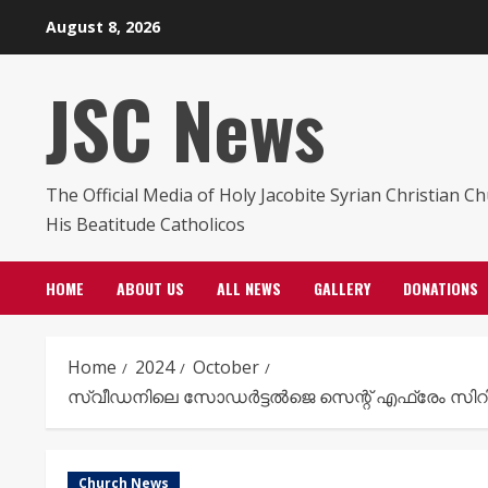
Skip
August 8, 2026
to
content
JSC News
The Official Media of Holy Jacobite Syrian Christian C
His Beatitude Catholicos
HOME
ABOUT US
ALL NEWS
GALLERY
DONATIONS
Home
2024
October
സ്വീഡനിലെ സോഡർട്ടൽജെ സെന്റ് എഫ്രേം സിറിയൻ
Church News