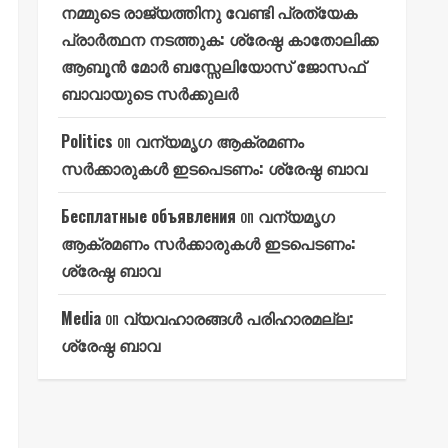
നമ്മുടെ രാജ്യത്തിനു വേണ്ടി പ്രത്യേക
പ്രാർത്ഥന നടത്തുക: ശ്രേഷ്ഠ കാതോലിക്ക
ആബൂൻ മോർ ബസ്സേലിയോസ് ജോസഫ്
ബാവായുടെ സർക്കുലർ
Politics
on
വന്യമൃഗ ആക്രമണം
സർക്കാരുകൾ ഇടപെടണം: ശ്രേഷ്ഠ ബാവ
Бесплатные объявления
on
വന്യമൃഗ
ആക്രമണം സർക്കാരുകൾ ഇടപെടണം:
ശ്രേഷ്ഠ ബാവ
Media
on
വ്യവഹാരങ്ങൾ പരിഹാരമല്ല:
ശ്രേഷ്ഠ ബാവ