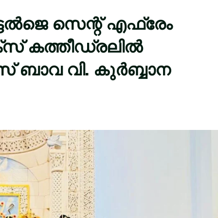
ൽജെ സെന്റ് എഫ്രേം
് കത്തീഡ്രലിൽ
ീസ് ബാവ വി. കുർബ്ബാന