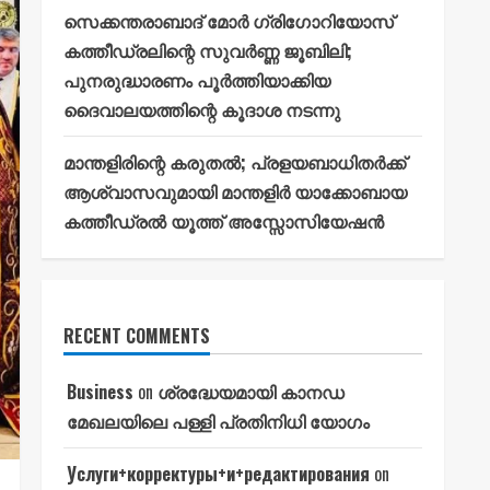
സെക്കന്തരാബാദ് മോർ ഗ്രിഗോറിയോസ്
കത്തീഡ്രലിന്റെ സുവർണ്ണ ജൂബിലി;
പുനരുദ്ധാരണം പൂർത്തിയാക്കിയ
ദൈവാലയത്തിന്റെ കൂദാശ നടന്നു
മാന്തളിരിന്റെ കരുതൽ; പ്രളയബാധിതർക്ക്
ആശ്വാസവുമായി മാന്തളിർ യാക്കോബായ
കത്തീഡ്രൽ യൂത്ത് അസ്സോസിയേഷൻ
RECENT COMMENTS
Business
on
ശ്രദ്ധേയമായി കാനഡ
മേഖലയിലെ പള്ളി പ്രതിനിധി യോഗം
Услуги+корректуры+и+редактирования
on