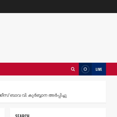
LIVE
 ബാവ വി. കുർബ്ബാന അർപ്പിച്ചു
SEARCH