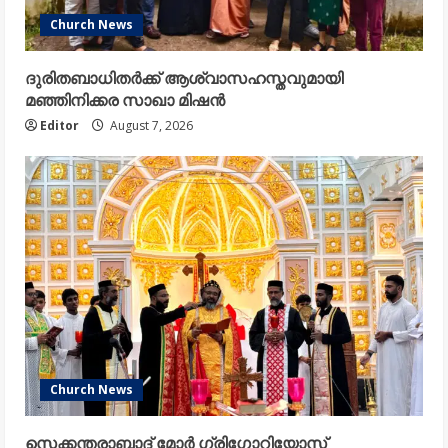
Church News
ദുരിതബാധിതർക്ക് ആശ്വാസഹസ്തവുമായി
മഞ്ഞിനിക്കര സാഖാ മിഷൻ
Editor
August 7, 2026
Church News
സെക്കന്തരാബാദ് മോർ ഗ്രിഗോറിയോസ്