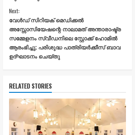
t
Next:
i
വേൾഡ് സിറിയക് മെഡിക്കൽ
അസ്സോസിയേഷന്റെ നാലാമത് അന്താരാഷ്ട്ര
n
സമ്മേളനം സ്വീഡനിലെ സ്റ്റോക്ക് ഹോമിൽ
u
ആരംഭിച്ചു; പരിശുദ്ധ പാത്രിയർക്കീസ് ബാവ
ഉദ്ഘാടനം ചെയ്തു
e
R
e
RELATED STORIES
a
d
i