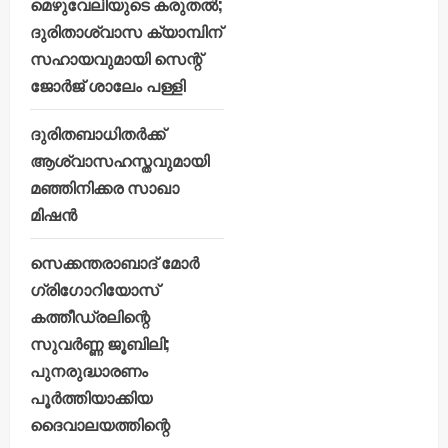
മെഴുവേലിയുടെ കരുതൽ;
ദുരിതാശ്വാസ ക്യാമ്പിന്
സഹായവുമായി സെന്റ്
ജോർജ് ശാലേം പള്ളി
ദുരിതബാധിതർക്ക്
ആശ്വാസഹസ്തവുമായി
മഞ്ഞിനിക്കര സാഖാ
മിഷൻ
സെക്കന്തരാബാദ് മോർ
ഗ്രിഗോറിയോസ്
കത്തീഡ്രലിന്റെ
സുവർണ്ണ ജൂബിലി;
പുനരുദ്ധാരണം
പൂർത്തിയാക്കിയ
ദൈവാലയത്തിന്റെ