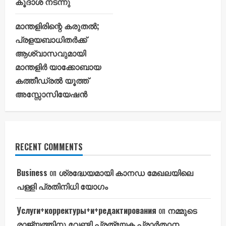
കൂദാശ നടന്നു
മാന്തളിരിന്റെ കരുതൽ;
പ്രളയബാധിതർക്ക്
ആശ്വാസവുമായി
മാന്തളിർ യാക്കോബായ
കത്തീഡ്രൽ യൂത്ത്
അസ്സോസിയേഷൻ
RECENT COMMENTS
Business
on
ശ്രദ്ധേയമായി കാനഡ മേഖലയിലെ
പള്ളി പ്രതിനിധി യോഗം
Услуги+корректуры+и+редактирования
on
നമ്മുടെ
രാജ്യത്തിനു വേണ്ടി പ്രത്യേക പ്രാർത്ഥന