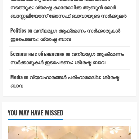
നടത്തുക: ശ്രേഷ്ഠ കാതോലിക്ക ആബൂൻ മോർ
ബസ്സേലിയോസ് ജോസഫ് ബാവായുടെ സർക്കുലർ
Politics
on
വന്യമൃഗ ആക്രമണം സർക്കാരുകൾ
ഇടപെടണം: ശ്രേഷ്ഠ ബാവ
Бесплатные объявления
on
വന്യമൃഗ ആക്രമണം
സർക്കാരുകൾ ഇടപെടണം: ശ്രേഷ്ഠ ബാവ
Media
on
വ്യവഹാരങ്ങൾ പരിഹാരമല്ല: ശ്രേഷ്ഠ
ബാവ
YOU MAY HAVE MISSED