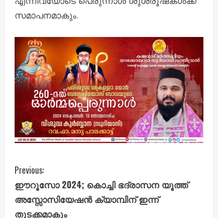
എന്നിവയോടെ പെരുന്നാൾ ശുശ്രൂഷകൾക്ക്
സമാപനമാകും.
C
Previous:
ഈറൂസോ 2024; കൊച്ചി ഭദ്രാസന യൂത്ത്
o
അസ്സോസിയേഷൻ ക്യാമ്പിന് ഇന്ന്
n
തുടക്കമാകും