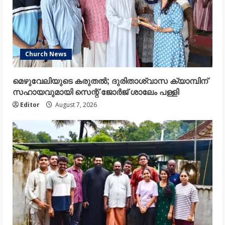
Church News
മെഴുവേലിയുടെ കരുതൽ; ദുരിതാശ്വാസ ക്യാമ്പിന്
സഹായവുമായി സെന്റ് ജോർജ് ശാലേം പള്ളി
Editor
August 7, 2026