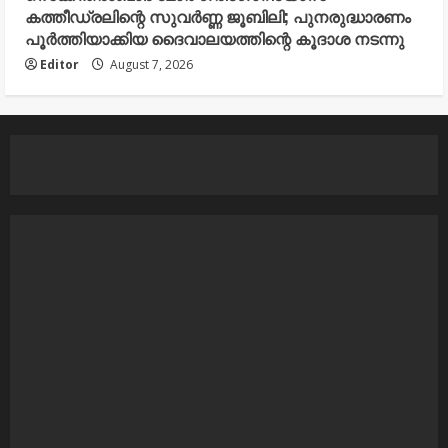
കത്തീഡ്രലിന്റെ സുവർണ്ണ ജൂബിലി; പുനരുദ്ധാരണം
പൂർത്തിയാക്കിയ ദൈവാലയത്തിന്റെ കൂദാശ നടന്നു
Editor
August 7, 2026