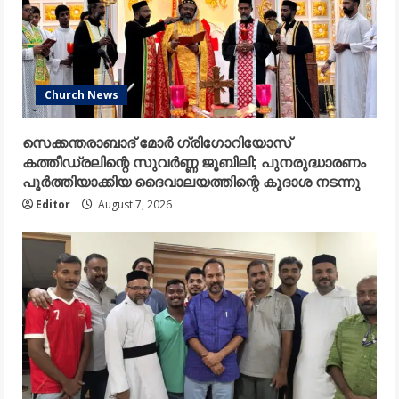
Church News
സെക്കന്തരാബാദ് മോർ ഗ്രിഗോറിയോസ്
കത്തീഡ്രലിന്റെ സുവർണ്ണ ജൂബിലി; പുനരുദ്ധാരണം
പൂർത്തിയാക്കിയ ദൈവാലയത്തിന്റെ കൂദാശ നടന്നു
Editor
August 7, 2026