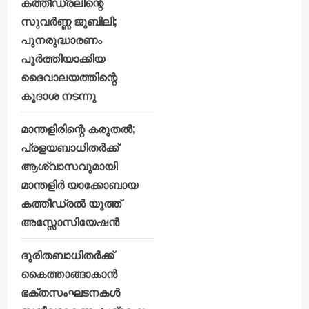
കത്തീഡ്രലിന്റെ
സുവർണ്ണ ജൂബിലി;
പുനരുദ്ധാരണം
പൂർത്തിയാക്കിയ
ദൈവാലയത്തിന്റെ
കൂദാശ നടന്നു
മാന്തളിരിന്റെ കരുതൽ;
പ്രളയബാധിതർക്ക്
ആശ്വാസവുമായി
മാന്തളിർ യാക്കോബായ
കത്തീഡ്രൽ യൂത്ത്
അസ്സോസിയേഷൻ
ദുരിതബാധിതർക്ക്
കൈത്താങ്ങാകാൻ
ഭക്തസംഘടനകൾ