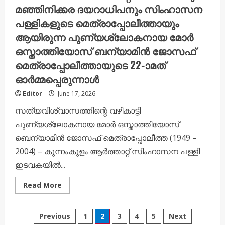
മഞ്ഞിനിക്കര ദയറാധിപനും സിംഹാസന
പള്ളികളുടെ മെത്രാപ്പോലീത്തായും
ആയിരുന്ന പുണ്യശ്ലോകനായ മോർ
ഒസ്താത്തിയോസ് ബന്യാമിൻ ജോസഫ്
മെത്രാപ്പോലീത്തായുടെ 22-ാമത്
ഓർമ്മപ്പെരുന്നാൾ
Editor
June 17, 2026
സത്യവിശ്വാസത്തിന്റെ വഴികാട്ടി
പുണ്യശ്ലോകനായ മോർ ഒസ്താത്തിയോസ്
ബെന്യാമിൻ ജോസഫ് മെത്രാപ്പോലീത്ത (1949 –
2004) – കുന്നംകുളം ആർത്താറ്റ് സിംഹാസന പള്ളി
ഇടവകയിൽ...
Read
Read More
more
about
സത്യവിശ്വാസത്തിന്റെ
Posts
കാവൽഭടനും
Previous
1
2
3
4
5
Next
മഞ്ഞിനിക്കര