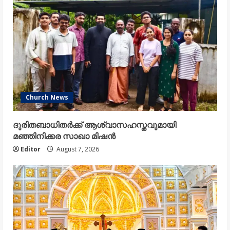
Church News
ദുരിതബാധിതർക്ക് ആശ്വാസഹസ്തവുമായി
മഞ്ഞിനിക്കര സാഖാ മിഷൻ
Editor
August 7, 2026