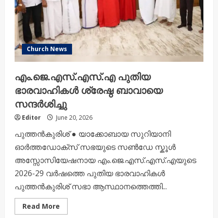
Church News
എം.ജെ.എസ്.എസ്.എ പുതിയ
ഭാരവാഹികൾ ശ്രേഷ്ഠ ബാവായെ
സന്ദർശിച്ചു
Editor
June 20, 2026
പുത്തൻകുരിശ് ● യാക്കോബായ സുറിയാനി
ഓർത്തഡോക്സ് സഭയുടെ സൺഡേ സ്കൂൾ
അസ്സോസിയേഷനായ എം.ജെ.എസ്.എസ്.എയുടെ
2026-29 വർഷത്തെ പുതിയ ഭാരവാഹികൾ
പുത്തൻകുരിശ് സഭാ ആസ്ഥാനത്തെത്തി...
Read
Read More
more