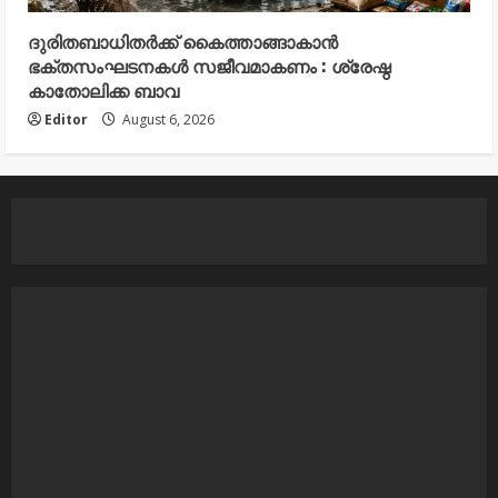
ദുരിതബാധിതർക്ക് കൈത്താങ്ങാകാൻ
ഭക്തസംഘടനകൾ സജീവമാകണം : ശ്രേഷ്ഠ
കാതോലിക്ക ബാവ
Editor
August 6, 2026