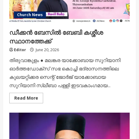
Church News
ഡീക്കൻ ബേസിൽ ബേബി കശ്ശീശ
സ്ഥാനത്തേക്ക്
Editor
June 20, 2026
തിരുവാങ്കുളം ● മലങ്കര യാക്കോബായ സുറിയാനി
ഓർത്തഡോക്സ് സഭ കൊച്ചി ഭദ്രാസനത്തിലെ
കുലയറ്റിക്കര സെന്റ് ജോർജ് യാക്കോബായ
സുറിയാനി സ്ലീബാ പള്ളി ഇടവകാംഗമായ...
Read
Read More
more
about
ഡീക്കൻ
ബേസിൽ
ബേബി
കശ്ശീശ
സ്ഥാനത്തേക്ക്