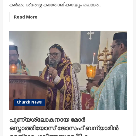
കർമ്മം ശ്രേഷ്ഠ കാതോലിക്കായും മലങ്കര...
Read
Read More
more
about
കോട്ടപ്പടി
കൽക്കുന്നേൽ
പള്ളിയിൽ
നവീകരിച്ച
കൊടിമരം
കൂദാശ
ചെയ്തു
Church News
പുണ്യശ്ലോകനായ മോർ
ഒസ്താത്തിയോസ് ജോസഫ് ബന്യാമിൻ