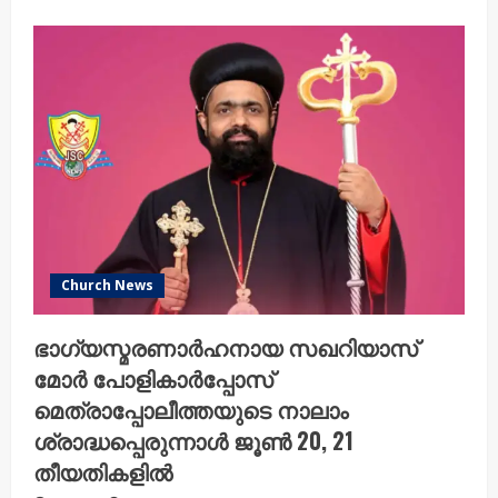
about
എം.ജെ.എസ്.എസ്.എ
പുതിയ
ഭാരവാഹികൾ
ശ്രേഷ്ഠ
ബാവായെ
സന്ദർശിച്ചു
Church News
ഭാഗ്യസ്മരണാർഹനായ സഖറിയാസ്
മോർ പോളികാർപ്പോസ്
മെത്രാപ്പോലീത്തയുടെ നാലാം
ശ്രാദ്ധപ്പെരുന്നാൾ ജൂൺ 20, 21
തീയതികളിൽ