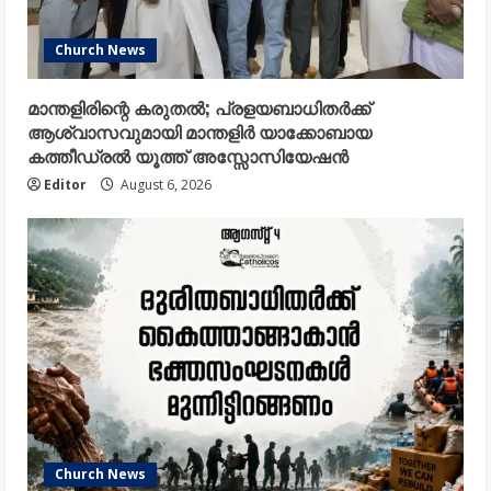
Church News
മാന്തളിരിന്റെ കരുതൽ; പ്രളയബാധിതർക്ക്
ആശ്വാസവുമായി മാന്തളിർ യാക്കോബായ
കത്തീഡ്രൽ യൂത്ത് അസ്സോസിയേഷൻ
Editor
August 6, 2026
Church News