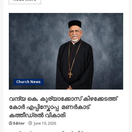
more
about
വന്ദ്യ
ഡോ.
സി.എം
മർക്കോസ്
കോച്ചേരിൽ
കോർ
എപ്പിസ്കോപ്പ
കർത്താവിൽ
നിദ്ര
പ്രാപിച്ചു
Church News
വന്ദ്യ കെ. കുര്യാക്കോസ് കിഴക്കേടത്ത്
കോർ എപ്പിസ്കോപ്പ മണർകാട്
കത്തീഡ്രൽ വികാരി
Editor
June 19, 2026