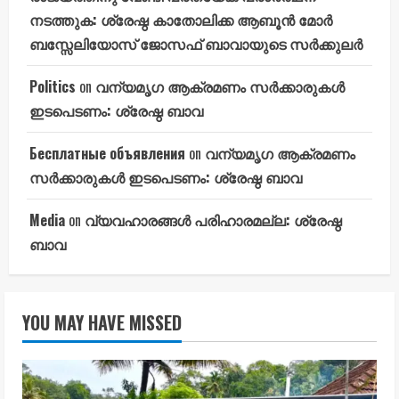
നടത്തുക: ശ്രേഷ്ഠ കാതോലിക്ക ആബൂൻ മോർ
ബസ്സേലിയോസ് ജോസഫ് ബാവായുടെ സർക്കുലർ
Politics
on
വന്യമൃഗ ആക്രമണം സർക്കാരുകൾ
ഇടപെടണം: ശ്രേഷ്ഠ ബാവ
Бесплатные объявления
on
വന്യമൃഗ ആക്രമണം
സർക്കാരുകൾ ഇടപെടണം: ശ്രേഷ്ഠ ബാവ
Media
on
വ്യവഹാരങ്ങൾ പരിഹാരമല്ല: ശ്രേഷ്ഠ
ബാവ
YOU MAY HAVE MISSED