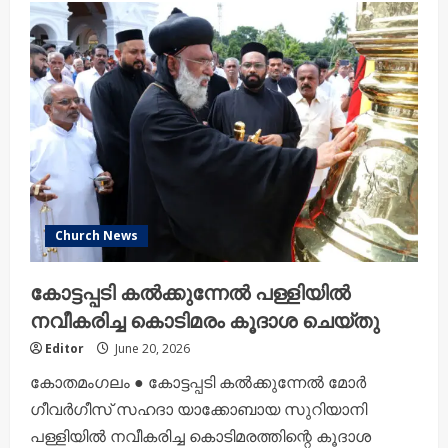
Church News
കോട്ടപ്പടി കൽക്കുന്നേൽ പള്ളിയിൽ
നവീകരിച്ച കൊടിമരം കൂദാശ ചെയ്തു
Editor
June 20, 2026
കോതമംഗലം ● കോട്ടപ്പടി കൽക്കുന്നേൽ മോർ
ഗീവർഗീസ് സഹദാ യാക്കോബായ സുറിയാനി
പള്ളിയിൽ നവീകരിച്ച കൊടിമരത്തിന്റെ കൂദാശ