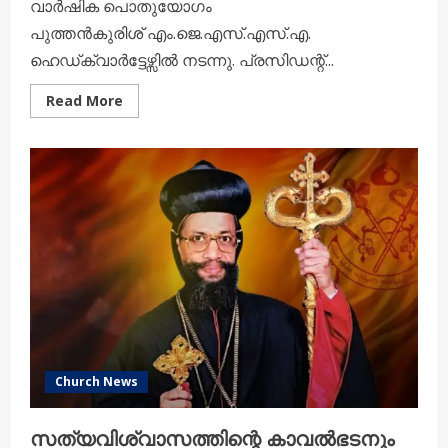
വാർഷിക പൊതുയോഗം
പുത്തൻകുരിശ് എം.ജെ.എസ്.എസ്.എ.
ഹെഡ്ക്വാർട്ടേഴ്സിൽ നടന്നു. പ്രസിഡന്റ്...
Read
Read More
more
about
സൺഡേസ്‌കൂൾ
അധ്യാപകർ
തലമുറകളെ
നയിക്കുന്നവർ:
ശ്രേഷ്‌ഠ
ബാവ;
എം.ജെ.എസ്.എസ്.എ.യ്ക്ക്
പുതിയ
ഭാരവാഹികൾ
Church News
സത്യവിശ്വാസത്തിന്റെ കാവൽഭടനും