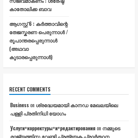
സജീവമാകണം : ശ്രേഷ്ഠ
കാതോലിക്ക ബാവ
ആഗസ്റ്റ് 6 : കർത്താവിന്റെ
തേജസ്കരണ പെരുന്നാൾ /
രൂപാന്തരപ്പെരുന്നാൾ
(അഥവാ
കൂടാരപ്പെരുന്നാൾ)
RECENT COMMENTS
Business
on
ശ്രദ്ധേയമായി കാനഡ മേഖലയിലെ
പള്ളി പ്രതിനിധി യോഗം
Услуги+корректуры+и+редактирования
on
നമ്മുടെ
രാജ്യത്തിനു വേണ്ടി പ്രത്യേക പ്രാർത്ഥന