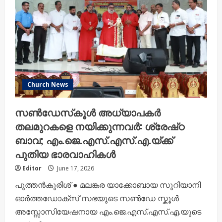
പുനർനാമകരണം;
പുതിയ
പ്രിൻസിപ്പലായി
ഫാ.
ഷിബു
ചെറിയാൻ
Church News
സൺഡേസ്‌കൂൾ അധ്യാപകർ
തലമുറകളെ നയിക്കുന്നവർ: ശ്രേഷ്‌ഠ
ബാവ; എം.ജെ.എസ്.എസ്.എ.യ്ക്ക്
പുതിയ ഭാരവാഹികൾ
Editor
June 17, 2026
പുത്തൻകുരിശ് ● മലങ്കര യാക്കോബായ സുറിയാനി
ഓർത്തഡോക്സ് സഭയുടെ സൺഡേ സ്കൂൾ
അസ്സോസിയേഷനായ എം.ജെ.എസ്.എസ്.എ.യുടെ