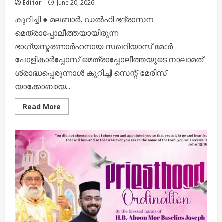
Editor
June 20, 2026
കുറിച്ചി ● മലബാർ, ഡൽഹി ഭദ്രാസന
മെത്രാപ്പോലീത്തയായിരുന്ന
ഭാഗ്യസ്മരണാർഹനായ സഖറിയാസ് മോർ
പോളികാർപ്പോസ് മെത്രാപ്പോലീത്തയുടെ നാലാമത്
ശ്രാദ്ധപ്പെരുന്നാൾ കുറിച്ചി സെന്റ് മേരീസ്
യാക്കോബായ...
Read
Read More
more
about
ഭാഗ്യസ്മരണാർഹനായ
സഖറിയാസ്
മോർ
പോളികാർപ്പോസ്
മെത്രാപ്പോലീത്തയുടെ
നാലാം
ശ്രാദ്ധപ്പെരുന്നാൾ
ജൂൺ
20,
21
തീയതികളിൽ