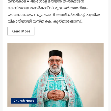
മണർകാട് ● ആഗോള മരിയൻ തീർത്ഥാടന
കേന്ദ്രമായ മണർകാട് വിശുദ്ധ മർത്തമറിയം
യാക്കോബായ സുറിയാനി കത്തീഡ്രലിന്റെ പുതിയ
വികാരിയായി വന്ദ്യ കെ. കുര്യാക്കോസ്...
Read
Read More
more
about
വന്ദ്യ
കെ.
കുര്യാക്കോസ് കിഴക്കേടത്ത്
കോർ
എപ്പിസ്കോപ്പ
മണർകാട്
കത്തീഡ്രൽ
വികാരി
Church News