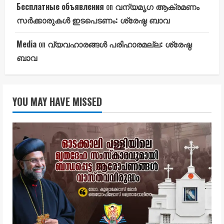
Бесплатные объявления
on
വന്യമൃഗ ആക്രമണം
സർക്കാരുകൾ ഇടപെടണം: ശ്രേഷ്ഠ ബാവ
Media
on
വ്യവഹാരങ്ങൾ പരിഹാരമല്ല: ശ്രേഷ്ഠ
ബാവ
YOU MAY HAVE MISSED