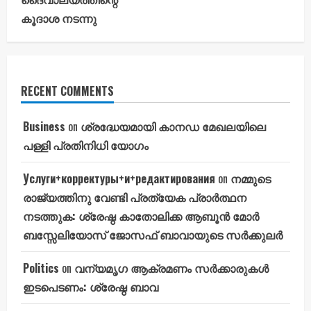
കൂദാശ നടന്നു
RECENT COMMENTS
Business
on
ശ്രദ്ധേയമായി കാനഡ മേഖലയിലെ
പള്ളി പ്രതിനിധി യോഗം
Услуги+корректуры+и+редактирования
on
നമ്മുടെ
രാജ്യത്തിനു വേണ്ടി പ്രത്യേക പ്രാർത്ഥന
നടത്തുക: ശ്രേഷ്ഠ കാതോലിക്ക ആബൂൻ മോർ
ബസ്സേലിയോസ് ജോസഫ് ബാവായുടെ സർക്കുലർ
Politics
on
വന്യമൃഗ ആക്രമണം സർക്കാരുകൾ
ഇടപെടണം: ശ്രേഷ്ഠ ബാവ