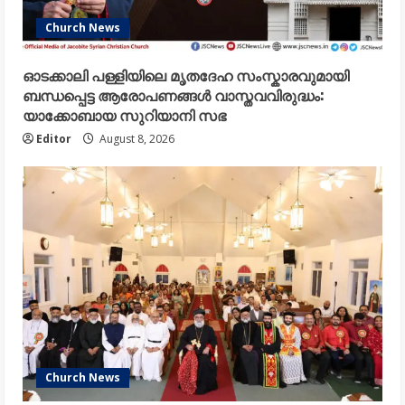
Church News
ഓടക്കാലി പള്ളിയിലെ മൃതദേഹ സംസ്കാരവുമായി
ബന്ധപ്പെട്ട ആരോപണങ്ങൾ വാസ്തവവിരുദ്ധം:
യാക്കോബായ സുറിയാനി സഭ
Editor
August 8, 2026
Church News