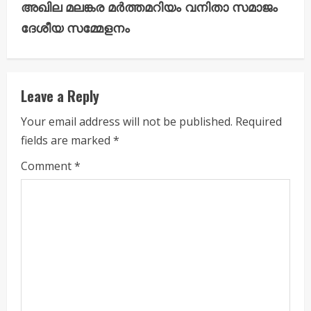
t
അഖില മലങ്കര മർത്തമറിയം വനിതാ സമാജം
i
ദേശീയ സമ്മേളനം
n
u
Leave a Reply
e
Your email address will not be published.
Required
fields are marked
*
R
Comment
*
e
a
d
i
n