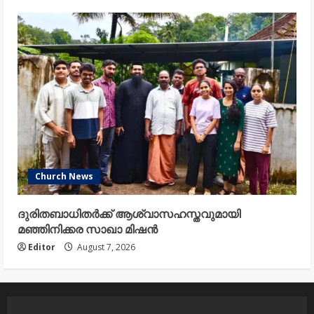
Church News
ദുരിതബാധിതർക്ക് ആശ്വാസഹസ്തവുമായി
മഞ്ഞിനിക്കര സാഖാ മിഷൻ
Editor
August 7, 2026