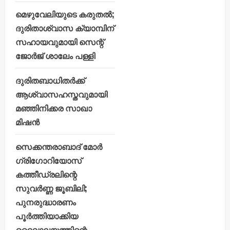
മെഴുവേലിയുടെ കരുതൽ;
ദുരിതാശ്വാസ ക്യാമ്പിന്
സഹായവുമായി സെന്റ്
ജോർജ് ശാലേം പള്ളി
ദുരിതബാധിതർക്ക്
ആശ്വാസഹസ്തവുമായി
മഞ്ഞിനിക്കര സാഖാ
മിഷൻ
സെക്കന്തരാബാദ് മോർ
ഗ്രിഗോറിയോസ്
കത്തീഡ്രലിന്റെ
സുവർണ്ണ ജൂബിലി;
പുനരുദ്ധാരണം
പൂർത്തിയാക്കിയ
ദൈവാലയത്തിന്റെ