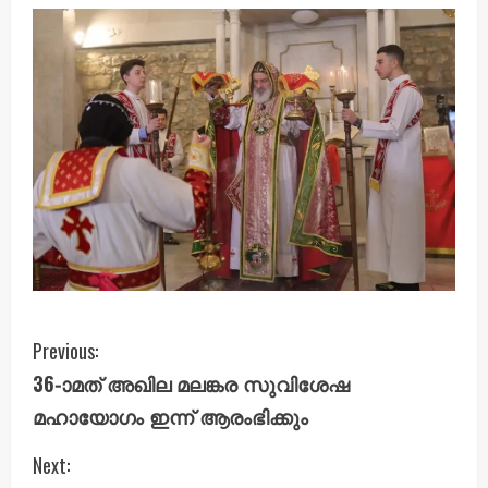
C
Previous:
36-ാമത് അഖില മലങ്കര സുവിശേഷ
o
മഹായോഗം ഇന്ന് ആരംഭിക്കും
n
Next: