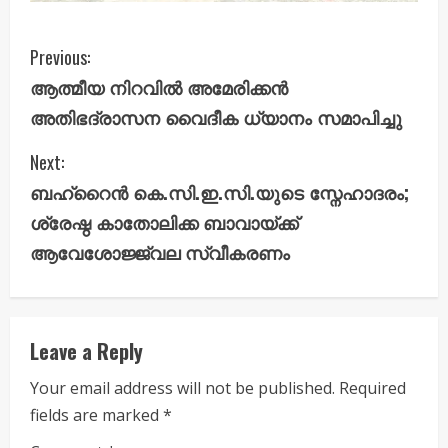
C
Previous:
ആത്മീയ നിറവിൽ അമേരിക്കൻ
o
അതിഭദ്രാസന വൈദീക ധ്യാനം സമാപിച്ചു
n
Next:
t
ബഹ്റൈൻ കെ.സി.ഇ.സി.യുടെ സ്നേഹാദരം;
i
ശ്രേഷ്ഠ കാതോലിക്ക ബാവായ്ക്ക്
ആവേശോജ്ജ്വല സ്വീകരണം
n
u
e
Leave a Reply
R
Your email address will not be published.
Required
fields are marked
*
e