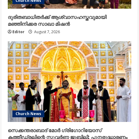
Church News
ദുരിതബാധിതർക്ക് ആശ്വാസഹസ്തവുമായി
മഞ്ഞിനിക്കര സാഖാ മിഷൻ
Editor
August 7, 2026
Church News
സെക്കന്തരാബാദ് മോർ ഗ്രിഗോറിയോസ്
കത്തീഡ്രലിന്റെ സുവർണ്ണ ജൂബിലി; പുനരുദ്ധാരണം