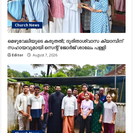
Church News
മെഴുവേലിയുടെ കരുതൽ; ദുരിതാശ്വാസ ക്യാമ്പിന്
സഹായവുമായി സെന്റ് ജോർജ് ശാലേം പള്ളി
Editor
August 7, 2026