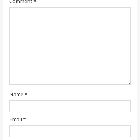
Comment
*
a
d
i
n
g
Name
*
Email
*