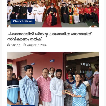
Church News
ചിക്കാഗോയിൽ ശ്രേഷ്ഠ കാതോലിക്ക ബാവായ്ക്ക്
സ്വീകരണം നൽകി
Editor
August 7, 2026