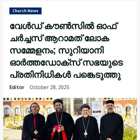
Church News
വേൾഡ് കൗൺസിൽ ഓഫ്
ചർച്ചസ് ആറാമത് ലോക
സമ്മേളനം; സുറിയാനി
ഓർത്തഡോക്സ് സഭയുടെ
പ്രതിനിധികൾ പങ്കെടുത്തു
Editor
October 28, 2025