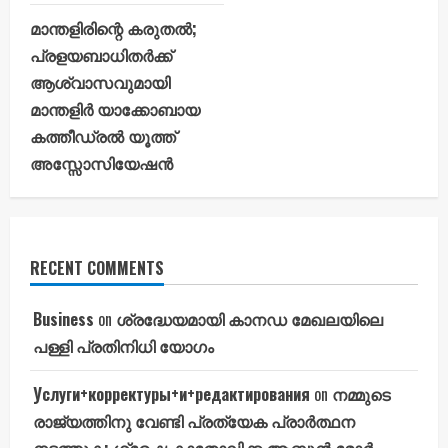
മാന്തളിരിന്റെ കരുതൽ;
പ്രളയബാധിതർക്ക്
ആശ്വാസവുമായി
മാന്തളിർ യാക്കോബായ
കത്തീഡ്രൽ യൂത്ത്
അസ്സോസിയേഷൻ
RECENT COMMENTS
Business
on
ശ്രദ്ധേയമായി കാനഡ മേഖലയിലെ
പള്ളി പ്രതിനിധി യോഗം
Услуги+корректуры+и+редактирования
on
നമ്മുടെ
രാജ്യത്തിനു വേണ്ടി പ്രത്യേക പ്രാർത്ഥന
നടത്തുക: ശ്രേഷ്ഠ കാതോലിക്ക ആബൂൻ മോർ