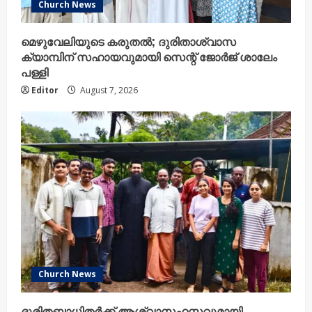
Church News
മെഴുവേലിയുടെ കരുതൽ; ദുരിതാശ്വാസ
ക്യാമ്പിന് സഹായവുമായി സെന്റ് ജോർജ് ശാലേം
പള്ളി
Editor
August 7, 2026
Church News
ദുരിതബാധിതർക്ക് ആശ്വാസഹസ്തവുമായി