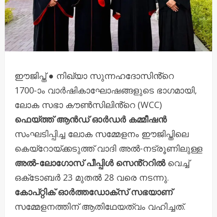
ഈജിപ്ത് ● നിഖ്യാ സുന്നഹദോസിൻ്റെ
1700-ാം വാർഷികാഘോഷങ്ങളുടെ ഭാഗമായി,
ലോക സഭാ കൗൺസിലിൻ്റെ (WCC)
ഫെയ്ത്ത് ആൻഡ് ഓർഡർ കമ്മീഷൻ
സംഘടിപ്പിച്ച ലോക സമ്മേളനം ഈജിപ്തിലെ
കെയ്‌റോയ്‌ക്കടുത്ത് വാദി അൽ-നട്രൂണിലുള്ള
അൽ-ലോഗോസ് പീപ്പിൾ സെൻ്ററിൽ
വെച്ച്
ഒക്‌ടോബർ 23 മുതൽ 28 വരെ നടന്നു.
കോപ്റ്റിക് ഓർത്തഡോക്‌സ് സഭയാണ്
സമ്മേളനത്തിന് ആതിഥേയത്വം വഹിച്ചത്.