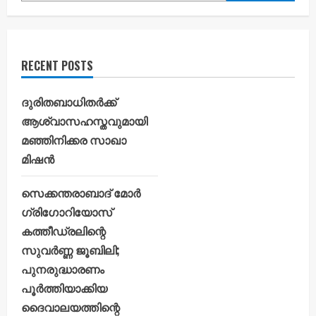
RECENT POSTS
ദുരിതബാധിതർക്ക്
ആശ്വാസഹസ്തവുമായി
മഞ്ഞിനിക്കര സാഖാ
മിഷൻ
സെക്കന്തരാബാദ് മോർ
ഗ്രിഗോറിയോസ്
കത്തീഡ്രലിന്റെ
സുവർണ്ണ ജൂബിലി;
പുനരുദ്ധാരണം
പൂർത്തിയാക്കിയ
ദൈവാലയത്തിന്റെ