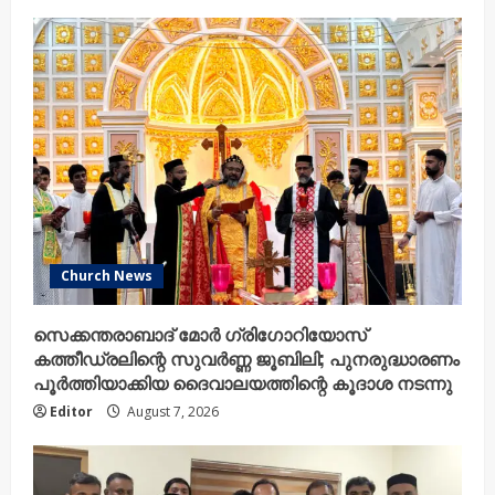
Church News
സെക്കന്തരാബാദ് മോർ ഗ്രിഗോറിയോസ്
കത്തീഡ്രലിന്റെ സുവർണ്ണ ജൂബിലി; പുനരുദ്ധാരണം
പൂർത്തിയാക്കിയ ദൈവാലയത്തിന്റെ കൂദാശ നടന്നു
Editor
August 7, 2026