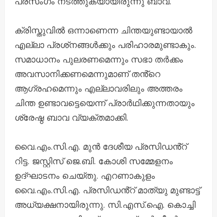
പ്രസംഗം നടത്തുകയായിരുന്നു ബാവ.
​ക്രിസ്തുവിൽ ഒന്നാണെന്ന ചിന്തയുണ്ടായാൽ
എല്ലാ പ്രശ്‌നങ്ങൾക്കും പരിഹാരമുണ്ടാകും.
സമാധാനം പുലരണമെന്നും സഭാ തർക്കം
അവസാനിക്കണമെന്നുമാണ് തൻ്റെ
ആഗ്രഹമെന്നും എല്ലാവരിലും അത്തരം
ചിന്ത ഉണ്ടാവട്ടെയെന്ന് പ്രാർഥിക്കുന്നതായും
ശ്രേഷ്ഠ ബാവ വ്യക്തമാക്കി.
വൈ.എം.സി.എ. മുൻ ദേശീയ പ്രസിഡൻ്റ്
റിട്ട. ജസ്റ്റിസ് ജെ.ബി. കോശി സമ്മേളനം
ഉദ്ഘാടനം ചെയ്തു. എറണാകുളം
വൈ.എം.സി.എ. പ്രസിഡൻ്റ് മാത്യു മുണ്ടാട്ട്
അധ്യക്ഷനായിരുന്നു. ​സി.എസ്.ഐ. കൊച്ചി