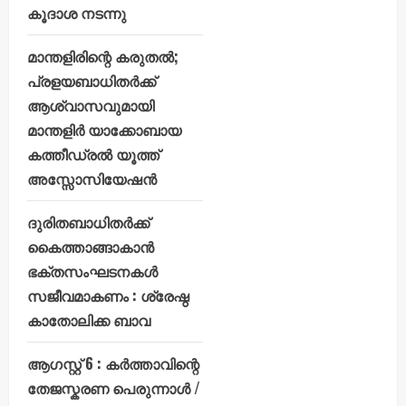
കൂദാശ നടന്നു
മാന്തളിരിന്റെ കരുതൽ;
പ്രളയബാധിതർക്ക്
ആശ്വാസവുമായി
മാന്തളിർ യാക്കോബായ
കത്തീഡ്രൽ യൂത്ത്
അസ്സോസിയേഷൻ
ദുരിതബാധിതർക്ക്
കൈത്താങ്ങാകാൻ
ഭക്തസംഘടനകൾ
സജീവമാകണം : ശ്രേഷ്ഠ
കാതോലിക്ക ബാവ
ആഗസ്റ്റ് 6 : കർത്താവിന്റെ
തേജസ്കരണ പെരുന്നാൾ /