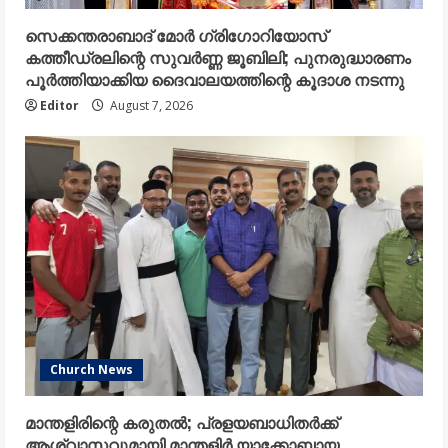
സെക്കന്തരാബാദ് മോർ ഗ്രിഗോറിയോസ്
കത്തീഡ്രലിന്റെ സുവർണ്ണ ജൂബിലി; പുനരുദ്ധാരണം
പൂർത്തിയാക്കിയ ദൈവാലയത്തിന്റെ കൂദാശ നടന്നു
Editor
August 7, 2026
Church News
മാന്തളിരിന്റെ കരുതൽ; പ്രളയബാധിതർക്ക്
ആശ്വാസവുമായി മാന്തളിർ യാക്കോബായ