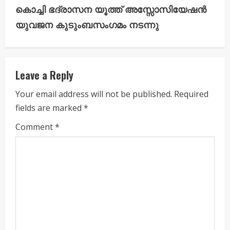
കൊച്ചി ഭദ്രാസന യൂത്ത് അസ്സോസിയേഷൻ
n
യുവജന കുടുംബസംഗമം നടന്നു
u
e
Leave a Reply
R
Your email address will not be published.
Required
e
fields are marked
*
a
Comment
*
d
i
n
g