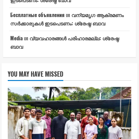
ഇടപെടണം: ശ്രേഷ്ഠ ബാവ
Бесплатные объявления
on
വന്യമൃഗ ആക്രമണം
സർക്കാരുകൾ ഇടപെടണം: ശ്രേഷ്ഠ ബാവ
Media
on
വ്യവഹാരങ്ങൾ പരിഹാരമല്ല: ശ്രേഷ്ഠ
ബാവ
YOU MAY HAVE MISSED