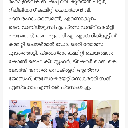
മഹാ ഇടവക ബിഷപ്പ് റവ. കുര്യൻ പീറ്റർ,
റിലീജിയസ് കമ്മിറ്റി ചെയർമാൻ വി.
ഏബ്രഹാം സൈമൺ, എറണാകുളം
വൈ.ഡബ്ല്യു.സി.എ. പ്രസിഡൻ്റ് ഷേർളി
പൗലോസ്, വൈ.എം.സി.എ. എക്സിക്യൂട്ടീവ്
കമ്മിറ്റി ചെയർമാൻ ഡോ. ടെറി തോമസ്
എടത്തൊട്ടി, പ്രോഗ്രാം കമ്മിറ്റി ചെയർമാൻ
ഷോൺ ജെഫ് ക്രിസ്റ്റഫർ, ട്രഷറർ റെജി കെ.
ജോർജ്, ജനറൽ സെക്രട്ടറി ആൻ്റോ
ജോസഫ്, അസോഷ്യേറ്റ് സെക്രട്ടറി സജി
ഏബ്രഹാം എന്നിവർ പ്രസംഗിച്ചു.