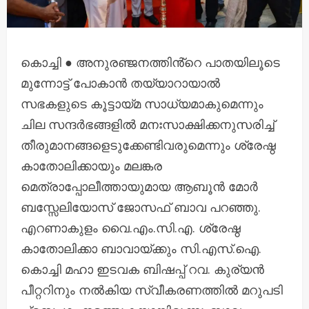
​കൊച്ചി ● അനുരഞ്ജനത്തിൻ്റെ പാതയിലൂടെ
മുന്നോട്ട് പോകാൻ തയ്യാറായാൽ
സഭകളുടെ കൂട്ടായ്മ സാധ്യമാകുമെന്നും
ചില സന്ദർഭങ്ങളിൽ മനഃസാക്ഷിക്കനുസരിച്ച്
തീരുമാനങ്ങളെടുക്കേണ്ടിവരുമെന്നും ശ്രേഷ്ഠ
കാതോലിക്കായും മലങ്കര
മെത്രാപ്പോലീത്തായുമായ ആബൂൻ മോർ
ബസ്സേലിയോസ് ജോസഫ് ബാവ പറഞ്ഞു.
എറണാകുളം വൈ.എം.സി.എ. ശ്രേഷ്ഠ
കാതോലിക്കാ ബാവായ്ക്കും സി.എസ്.ഐ.
കൊച്ചി മഹാ ഇടവക ബിഷപ്പ് റവ. കുര്യൻ
പീറ്ററിനും നൽകിയ സ്വീകരണത്തിൽ മറുപടി