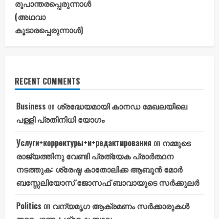
രൂപാന്തരപ്പെരുന്നാൾ
(അഥവാ
കൂടാരപ്പെരുന്നാൾ)
RECENT COMMENTS
Business
on
ശ്രദ്ധേയമായി കാനഡ മേഖലയിലെ
പള്ളി പ്രതിനിധി യോഗം
Услуги+корректуры+и+редактирования
on
നമ്മുടെ
രാജ്യത്തിനു വേണ്ടി പ്രത്യേക പ്രാർത്ഥന
നടത്തുക: ശ്രേഷ്ഠ കാതോലിക്ക ആബൂൻ മോർ
ബസ്സേലിയോസ് ജോസഫ് ബാവായുടെ സർക്കുലർ
Politics
on
വന്യമൃഗ ആക്രമണം സർക്കാരുകൾ