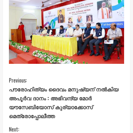
C
Previous:
പൗരോഹിത്യം ദൈവം മനുഷ്യന് നൽകിയ
o
അപൂർവ ദാനം : അഭിവന്ദ്യ മോർ
n
യൗസേബിയോസ് കുര്യാക്കോസ്
മെത്രോപ്പോലീത്ത
t
i
Next: