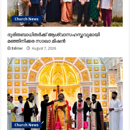
Church News
ദുരിതബാധിതർക്ക് ആശ്വാസഹസ്തവുമായി
മഞ്ഞിനിക്കര സാഖാ മിഷൻ
Editor
August 7, 2026
Church News