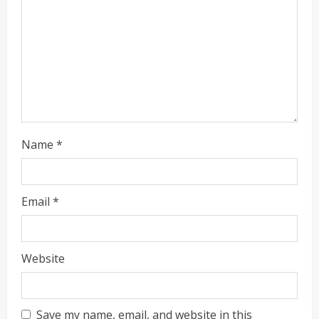
d
i
n
g
Name
*
Email
*
Website
Save my name, email, and website in this