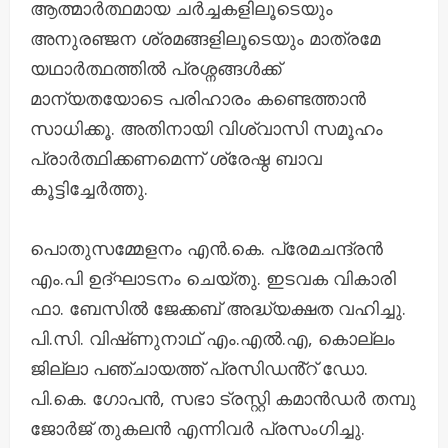
ആത്മാർത്ഥമായ ചർച്ചകളിലൂടെയും
അനുരഞ്ജന ശ്രമങ്ങളിലൂടെയും മാത്രമേ
യഥാർത്ഥത്തിൽ പ്രശ്നങ്ങൾക്ക്
മാന്യതയോടെ പരിഹാരം കണ്ടെത്താൻ
സാധിക്കൂ. അതിനായി വിശ്വാസി സമൂഹം
പ്രാർത്ഥിക്കണമെന്ന് ശ്രേഷ്ഠ ബാവ
കൂട്ടിച്ചേർത്തു.
പൊതുസമ്മേളനം എൻ.കെ. പ്രേമചന്ദ്രൻ
എം.പി ഉദ്ഘാടനം ചെയ്തു. ഇടവക വികാരി
ഫാ. ബേസിൽ ജേക്കബ് അദ്ധ്യക്ഷത വഹിച്ചു.
പി.സി. വിഷ്‌ണുനാഥ് എം.എൽ.എ, കൊല്ലം
ജില്ലാ പഞ്ചായത്ത് പ്രസിഡൻ്റ് ഡോ.
പി.കെ. ഗോപൻ, സഭാ ട്രസ്റ്റി കമാൻഡർ തമ്പു
ജോർജ് തുകലൻ എന്നിവർ പ്രസംഗിച്ചു.