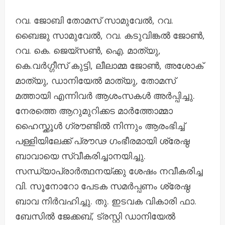
റവ. ജോബി തോമസ് സാമുവേൽ, റവ.
ബൈജു സാമുവേൽ, റവ. കടുവിങ്കൽ ജോൺ,
റവ. കെ. ജെയ്‌സൺ, ഐ. മാത്യു,
കെ.വർഗ്ഗീസ് കുട്ടി, ലീലാമ്മ ജോൺ, അശോക്
മാത്യു, ഡാനിയേൽ മാത്യു, തോമസ്
മത്തായി എന്നിവർ ആശംസകൾ അർപ്പിച്ചു.
നേരത്തെ ആറുമുറിക്കട മാർത്തോമ്മാ
ഹൈസ്ക്കൂൾ ഗ്രൗണ്ടിൽ നിന്നും ആരംഭിച്ച്
പള്ളിയിലേക്ക് പ്രൗഢ ഗംഭീരമായി ശ്രേഷ്ഠ
ബാവായെ സ്വീകരിച്ചാനയിച്ചു.
സന്ധ്യാപ്രാർത്ഥനയ്ക്കു ശേഷം നവീകരിച്ച
വി. സൂനോറോ പേടക സമർപ്പണം ശ്രേഷ്ഠ
ബാവ നിർവഹിച്ചു. തു. ഇടവക വികാരി ഫാ.
ബേസിൽ ജേക്കബ്, ട്രസ്റ്റി ഡാനിയേൽ