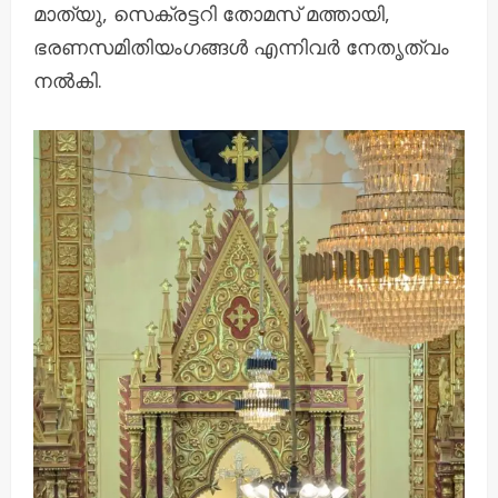
മാത്യു, സെക്രട്ടറി തോമസ് മത്തായി,
ഭരണസമിതിയംഗങ്ങൾ എന്നിവർ നേതൃത്വം
നൽകി.