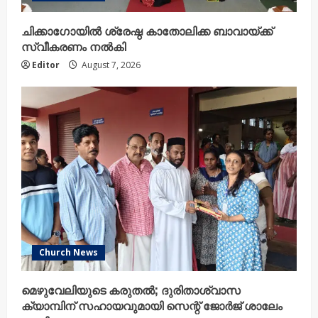
ചിക്കാഗോയിൽ ശ്രേഷ്ഠ കാതോലിക്ക ബാവായ്ക്ക്
സ്വീകരണം നൽകി
Editor
August 7, 2026
Church News
മെഴുവേലിയുടെ കരുതൽ; ദുരിതാശ്വാസ
ക്യാമ്പിന് സഹായവുമായി സെന്റ് ജോർജ് ശാലേം