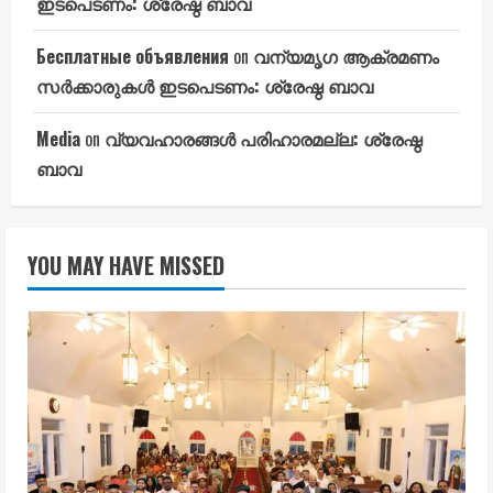
ഇടപെടണം: ശ്രേഷ്ഠ ബാവ
Бесплатные объявления
on
വന്യമൃഗ ആക്രമണം
സർക്കാരുകൾ ഇടപെടണം: ശ്രേഷ്ഠ ബാവ
Media
on
വ്യവഹാരങ്ങൾ പരിഹാരമല്ല: ശ്രേഷ്ഠ
ബാവ
YOU MAY HAVE MISSED