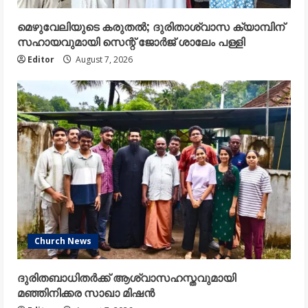
മെഴുവേലിയുടെ കരുതൽ; ദുരിതാശ്വാസ ക്യാമ്പിന്
സഹായവുമായി സെന്റ് ജോർജ് ശാലേം പള്ളി
Editor
August 7, 2026
Church News
ദുരിതബാധിതർക്ക് ആശ്വാസഹസ്തവുമായി
മഞ്ഞിനിക്കര സാഖാ മിഷൻ