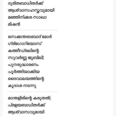
ദുരിതബാധിതർക്ക്
ആശ്വാസഹസ്തവുമായി
മഞ്ഞിനിക്കര സാഖാ
മിഷൻ
സെക്കന്തരാബാദ് മോർ
ഗ്രിഗോറിയോസ്
കത്തീഡ്രലിന്റെ
സുവർണ്ണ ജൂബിലി;
പുനരുദ്ധാരണം
പൂർത്തിയാക്കിയ
ദൈവാലയത്തിന്റെ
കൂദാശ നടന്നു
മാന്തളിരിന്റെ കരുതൽ;
പ്രളയബാധിതർക്ക്
ആശ്വാസവുമായി