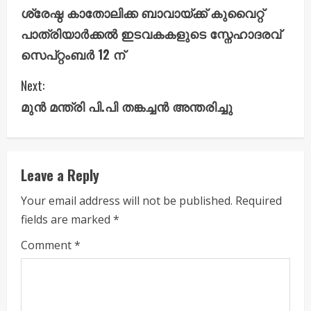
ശ്രേഷ്ഠ കാതോലിക്ക ബാവായ്ക്ക് കുവൈറ്റ്
o
പാത്രിയാർക്കൽ ഇടവകകളുടെ സ്നേഹാദരവ്
n
സെപ്റ്റംബർ 12 ന്
t
Next:
i
മുൻ മന്ത്രി പി.പി തങ്കച്ചൻ അന്തരിച്ചു
n
u
Leave a Reply
e
Your email address will not be published.
Required
fields are marked
*
R
Comment
*
e
a