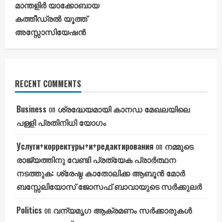
മാന്തളിർ യാക്കോബായ
കത്തീഡ്രൽ യൂത്ത്
അസ്സോസിയേഷൻ
RECENT COMMENTS
Business
on
ശ്രദ്ധേയമായി കാനഡ മേഖലയിലെ
പള്ളി പ്രതിനിധി യോഗം
Услуги+корректуры+и+редактирования
on
നമ്മുടെ
രാജ്യത്തിനു വേണ്ടി പ്രത്യേക പ്രാർത്ഥന
നടത്തുക: ശ്രേഷ്ഠ കാതോലിക്ക ആബൂൻ മോർ
ബസ്സേലിയോസ് ജോസഫ് ബാവായുടെ സർക്കുലർ
Politics
on
വന്യമൃഗ ആക്രമണം സർക്കാരുകൾ