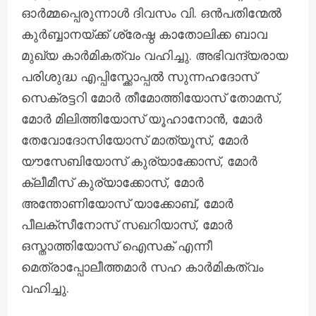
ഓർമ്മപ്പെരുന്നാൾ ദിവസം വി. ഒൻപതിന്മേൽ
കുർബ്ബാനയ്ക്ക് ശ്രേഷ്ഠ കാതോലിക്ക ബാവ
മുഖ്യ കാർമികത്വം വഹിച്ചു. അഭിവന്ദ്യരായ
പരിശുദ്ധ എപ്പിസ്ക്കോപ്പൽ സുന്നഹദോസ്
സെക്രട്ടറി മോർ തീമോത്തിയോസ് തോമസ്,
മോർ മിലിത്തിയോസ് യൂഹാനോൻ, മോർ
തേവോദോസിയോസ് മാത്യൂസ്, മോർ
യൗസേബിയോസ് കുര്യാക്കോസ്, മോർ
ക്ലീമീസ് കുര്യാക്കോസ്, മോർ
അന്തോണിയോസ് യാക്കോബ്, മോർ
പീലക്സീനോസ് സഖറിയാസ്, മോർ
ഒസ്താത്തിയോസ് ഐസക് എന്നീ
മെത്രാപ്പോലീത്തമാർ സഹ കാർമികത്വം
വഹിച്ചു.