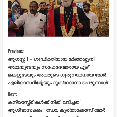
C
Previous:
ആഗസ്റ്റ് 1 – ശുദ്ധിമതിയായ മർത്തശ്മൂനി
o
അമ്മയുടേയും സഹേദേന്മാരായ ഏഴ്
n
മക്കളുടേയും അവരുടെ ഗുരുനാഥനായ മോർ
ഏലിയാസറിന്റേയും ദുഃഖ്റോനോ പെരുന്നാൾ
t
i
Next:
കന്യാസ്ത്രീകൾക്ക് നീതി ലഭിച്ചത്
n
ആശ്വാസകരം : ഡോ. കുര്യാക്കോസ് മോർ