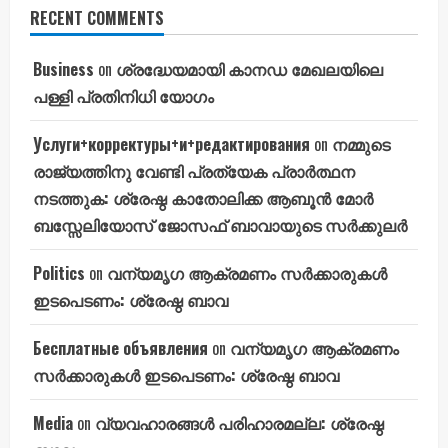
RECENT COMMENTS
Business
on
ശ്രദ്ധേയമായി കാനഡ മേഖലയിലെ
പള്ളി പ്രതിനിധി യോഗം
Услуги+корректуры+и+редактирования
on
നമ്മുടെ
രാജ്യത്തിനു വേണ്ടി പ്രത്യേക പ്രാർത്ഥന
നടത്തുക: ശ്രേഷ്ഠ കാതോലിക്ക ആബൂൻ മോർ
ബസ്സേലിയോസ് ജോസഫ് ബാവായുടെ സർക്കുലർ
Politics
on
വന്യമൃഗ ആക്രമണം സർക്കാരുകൾ
ഇടപെടണം: ശ്രേഷ്ഠ ബാവ
Бесплатные объявления
on
വന്യമൃഗ ആക്രമണം
സർക്കാരുകൾ ഇടപെടണം: ശ്രേഷ്ഠ ബാവ
Media
on
വ്യവഹാരങ്ങൾ പരിഹാരമല്ല: ശ്രേഷ്ഠ