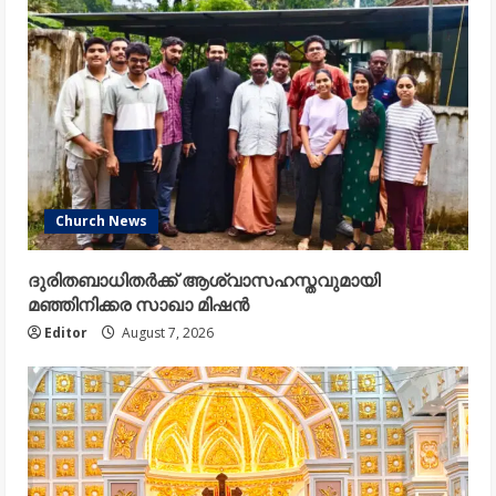
Church News
ദുരിതബാധിതർക്ക് ആശ്വാസഹസ്തവുമായി
മഞ്ഞിനിക്കര സാഖാ മിഷൻ
Editor
August 7, 2026