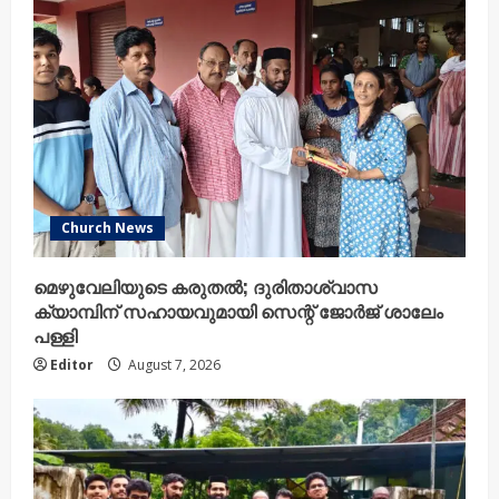
Church News
മെഴുവേലിയുടെ കരുതൽ; ദുരിതാശ്വാസ
ക്യാമ്പിന് സഹായവുമായി സെന്റ് ജോർജ് ശാലേം
പള്ളി
Editor
August 7, 2026