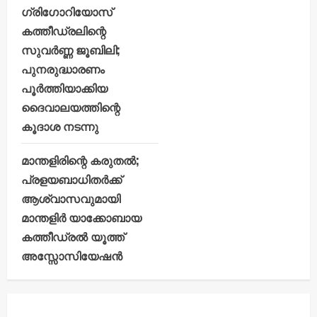
ഗ്രിഗോറിയോസ്
കത്തീഡ്രലിന്റെ
സുവർണ്ണ ജൂബിലി;
പുനരുദ്ധാരണം
പൂർത്തിയാക്കിയ
ദൈവാലയത്തിന്റെ
കൂദാശ നടന്നു
മാന്തളിരിന്റെ കരുതൽ;
പ്രളയബാധിതർക്ക്
ആശ്വാസവുമായി
മാന്തളിർ യാക്കോബായ
കത്തീഡ്രൽ യൂത്ത്
അസ്സോസിയേഷൻ