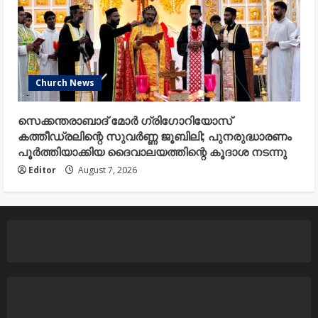
Church News
സെക്കന്തരാബാദ് മോർ ഗ്രിഗോറിയോസ്
കത്തീഡ്രലിന്റെ സുവർണ്ണ ജൂബിലി; പുനരുദ്ധാരണം
പൂർത്തിയാക്കിയ ദൈവാലയത്തിന്റെ കൂദാശ നടന്നു
Editor
August 7, 2026