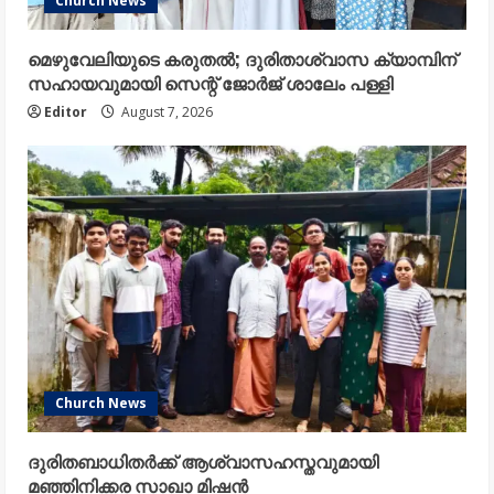
Church News
മെഴുവേലിയുടെ കരുതൽ; ദുരിതാശ്വാസ ക്യാമ്പിന്
സഹായവുമായി സെന്റ് ജോർജ് ശാലേം പള്ളി
Editor
August 7, 2026
Church News
ദുരിതബാധിതർക്ക് ആശ്വാസഹസ്തവുമായി
മഞ്ഞിനിക്കര സാഖാ മിഷൻ