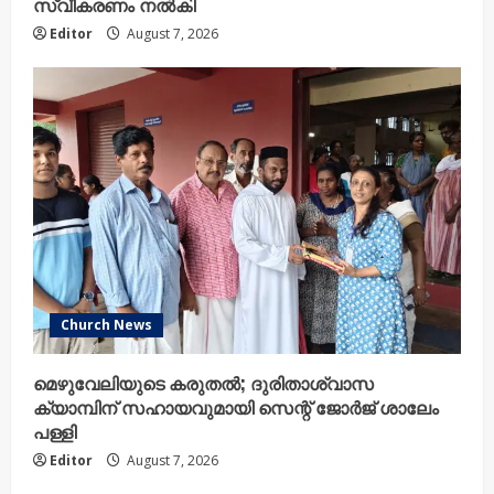
സ്വീകരണം നൽകി
Editor
August 7, 2026
Church News
മെഴുവേലിയുടെ കരുതൽ; ദുരിതാശ്വാസ
ക്യാമ്പിന് സഹായവുമായി സെന്റ് ജോർജ് ശാലേം
പള്ളി
Editor
August 7, 2026