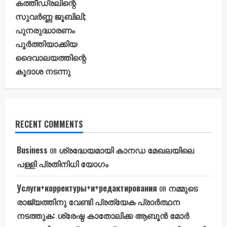
കത്തീഡ്രലിന്റെ
സുവർണ്ണ ജൂബിലി;
പുനരുദ്ധാരണം
പൂർത്തിയാക്കിയ
ദൈവാലയത്തിന്റെ
കൂദാശ നടന്നു
RECENT COMMENTS
Business
on
ശ്രദ്ധേയമായി കാനഡ മേഖലയിലെ
പള്ളി പ്രതിനിധി യോഗം
Услуги+корректуры+и+редактирования
on
നമ്മുടെ
രാജ്യത്തിനു വേണ്ടി പ്രത്യേക പ്രാർത്ഥന
നടത്തുക: ശ്രേഷ്ഠ കാതോലിക്ക ആബൂൻ മോർ