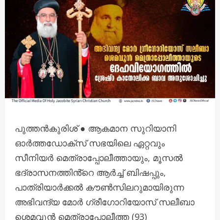
പുത്തൻകുരിശ് ● ആകമാന സുറിയാനി
ഓർത്തഡോക്സ് സഭയിലെ ഏറ്റവും
സീനിയർ മെത്രാപ്പോലീത്തായും, മൂസൽ
ഭദ്രാസനത്തിൻ്റെ ആർച്ച് ബിഷപ്പും,
പാത്രിയാർക്കൽ കൗൺസിലറുമായിരുന്ന
അഭിവന്ദ്യ മോർ ഗ്രീഗോറിയോസ് സലീബാ
ശെമവൂൻ മെത്രാപ്പോലീത്ത (93)