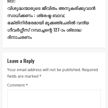
Next:
t
വിശുദ്ധന്മാരുടെ ജീവിതം അനുകരിക്കുവാൻ
i
സാധിക്കണം : ശ്രേഷ്ഠ ബാവ;
ഭക്തിനിർഭരമായി മൂക്കഞ്ചേരിൽ വന്ദ്യ
n
ഗീവർഗ്ഗീസ് റമ്പാച്ചന്റെ 127-ാം ശ്രാദ്ധ
u
ദിനാചരണം
e
R
Leave a Reply
e
Your email address will not be published.
Required
a
fields are marked
*
d
Comment
*
i