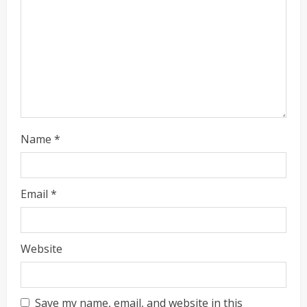
n
g
Name
*
Email
*
Website
Save my name, email, and website in this