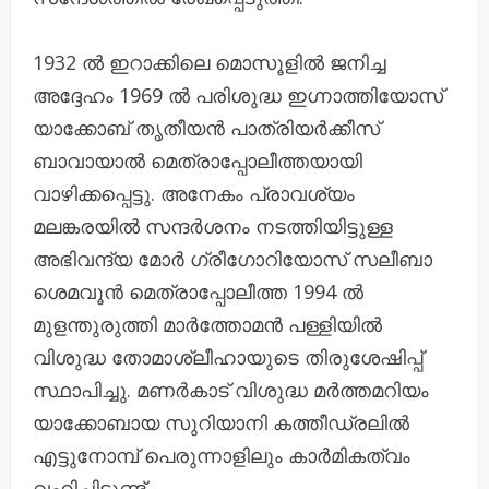
1932 ൽ ഇറാക്കിലെ മൊസൂളിൽ ജനിച്ച
അദ്ദേഹം 1969 ൽ പരിശുദ്ധ ഇഗ്നാത്തിയോസ്
യാക്കോബ് തൃതീയൻ പാത്രിയർക്കീസ്
ബാവായാൽ മെത്രാപ്പോലീത്തയായി
വാഴിക്കപ്പെട്ടു. അനേകം പ്രാവശ്യം
മലങ്കരയിൽ സന്ദർശനം നടത്തിയിട്ടുള്ള
അഭിവന്ദ്യ മോർ ഗ്രീഗോറിയോസ് സലീബാ
ശെമവൂൻ മെത്രാപ്പോലീത്ത 1994 ൽ
മുളന്തുരുത്തി മാർത്തോമൻ പള്ളിയിൽ
വിശുദ്ധ തോമാശ്ലീഹായുടെ തിരുശേഷിപ്പ്
സ്ഥാപിച്ചു. മണർകാട് വിശുദ്ധ മർത്തമറിയം
യാക്കോബായ സുറിയാനി കത്തീഡ്രലിൽ
എട്ടുനോമ്പ് പെരുന്നാളിലും കാർമികത്വം
വഹിച്ചിട്ടുണ്ട്.