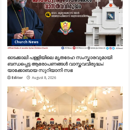
Church News
ഓടക്കാലി പള്ളിയിലെ മൃതദേഹ സംസ്കാരവുമായി
ബന്ധപ്പെട്ട ആരോപണങ്ങൾ വാസ്തവവിരുദ്ധം:
യാക്കോബായ സുറിയാനി സഭ
Editor
August 8, 2026