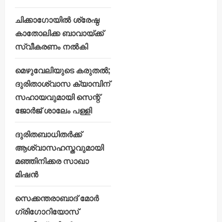
ചിക്കാഗോയിൽ ശ്രേഷ്ഠ
കാതോലിക്ക ബാവായ്ക്ക്
സ്വീകരണം നൽകി
മെഴുവേലിയുടെ കരുതൽ;
ദുരിതാശ്വാസ ക്യാമ്പിന്
സഹായവുമായി സെന്റ്
ജോർജ് ശാലേം പള്ളി
ദുരിതബാധിതർക്ക്
ആശ്വാസഹസ്തവുമായി
മഞ്ഞിനിക്കര സാഖാ
മിഷൻ
സെക്കന്തരാബാദ് മോർ
ഗ്രിഗോറിയോസ്