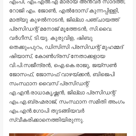
എംപി, എം.എൽ.എ മാരായ അൻവർ സാദത്ത്,
റോജി എം. ജോൺ, എൽദോസ് കുന്നപ്പിള്ളി,
മാത്യു കുഴൽനാടൻ, ജില്ലാ പഞ്ചായത്ത്
പ്രസിഡന്റ് മനോജ് മൂത്തേടൻ, സി.വൈ.
വർഗീസ്, ടി.യു. കുരുവിള, ഷിബു
തെക്കുംപുറം, ഡിസിസി പ്രസിഡന്റ് മുഹമ്മദ്
ഷിയാസ്, കോൺഗ്രസ് നേതാക്കളായ
വി.പി.സജീന്ദ്രൻ, ഐ.കെ.രാജു, ജയ്സൺ
ജോസഫ്, ജോസഫ് വാഴയ്ക്കൻ, ബിജെപി
സംസ്ഥാന വൈസ് പ്രസിഡന്റ്
എ.എൻ.രാധാകൃഷ്ണൻ, ജില്ലാ പ്രസിഡന്റ്
എം.എ.ബ്രഹ്മരാജ്, സംസ്ഥാന സമിതി അംഗം
എം.എൻ.ഗോപി തുടങ്ങിയവർ
സ്വീകരിക്കാനെത്തിയിരുന്നു.