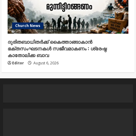
Church News
ദുരിതബാധിതർക്ക് കൈത്താങ്ങാകാൻ
ഭക്തസംഘടനകൾ സജീവമാകണം : ശ്രേഷ്ഠ
കാതോലിക്ക ബാവ
Editor
August 6, 2026