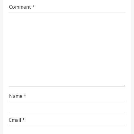
Comment
*
e
a
d
i
n
g
Name
*
Email
*