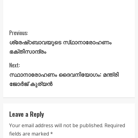
C
Previous:
ശ്രേഷ്‌ഠബാവയുടെ സ്‌ഥാനാരോഹണം
o
ഭക്‌തിസാന്ദ്രം
n
Next:
t
സ്ഥാനാരോഹണം ദൈവനിയോഗം: മന്ത്രി
i
ജോർജ് കുര്യൻ
n
u
Leave a Reply
e
Your email address will not be published.
Required
fields are marked
*
R