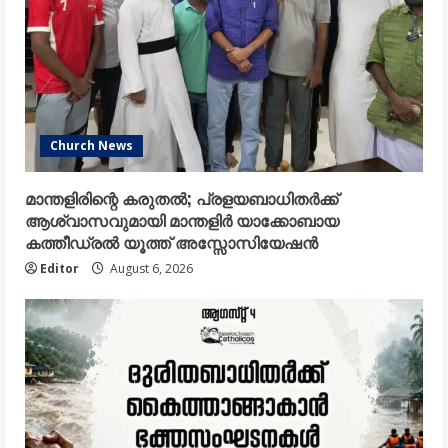
Church News
മാന്തളിരിന്റെ കരുതൽ; പ്രളയബാധിതർക്ക്
ആശ്വാസവുമായി മാന്തളിർ യാക്കോബായ
കത്തീഡ്രൽ യൂത്ത് അസ്സോസിയേഷൻ
Editor
August 6, 2026