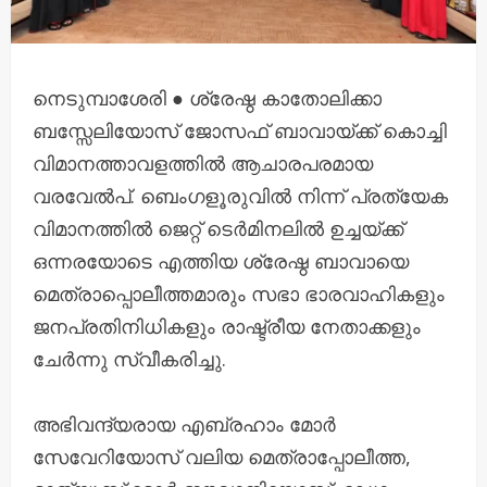
നെടുമ്പാശേരി ● ശ്രേഷ്ഠ കാതോലിക്കാ
ബസ്സേലിയോസ് ജോസഫ് ബാവായ്ക്ക് കൊച്ചി
വിമാനത്താവളത്തിൽ ആചാരപരമായ
വരവേൽപ്. ബെംഗളൂരുവിൽ നിന്ന് പ്രത്യേക
വിമാനത്തിൽ ജെറ്റ് ടെർമിനലിൽ ഉച്ചയ്ക്ക്
ഒന്നരയോടെ എത്തിയ ശ്രേഷ്ഠ ബാവായെ
മെത്രാപ്പൊലീത്തമാരും സഭാ ഭാരവാഹികളും
ജനപ്രതിനിധികളും രാഷ്ട്രീയ നേതാക്കളും
ചേർന്നു സ്വീകരിച്ചു.
അഭിവന്ദ്യരായ എബ്രഹാം മോർ
സേവേറിയോസ് വലിയ മെത്രാപ്പോലീത്ത,