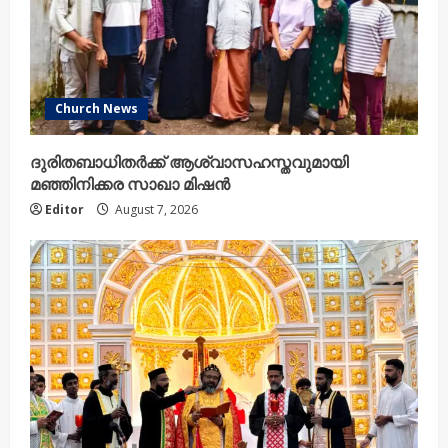
Church News
ദുരിതബാധിതർക്ക് ആശ്വാസഹസ്തവുമായി
മഞ്ഞിനിക്കര സാഖാ മിഷൻ
Editor
August 7, 2026