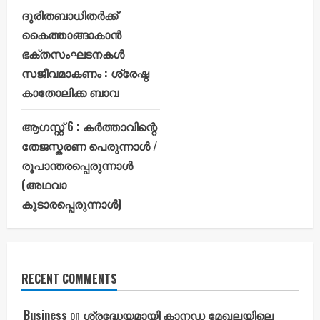
ദുരിതബാധിതർക്ക്
കൈത്താങ്ങാകാൻ
ഭക്തസംഘടനകൾ
സജീവമാകണം : ശ്രേഷ്ഠ
കാതോലിക്ക ബാവ
ആഗസ്റ്റ് 6 : കർത്താവിന്റെ
തേജസ്കരണ പെരുന്നാൾ /
രൂപാന്തരപ്പെരുന്നാൾ
(അഥവാ
കൂടാരപ്പെരുന്നാൾ)
RECENT COMMENTS
Business
on
ശ്രദ്ധേയമായി കാനഡ മേഖലയിലെ