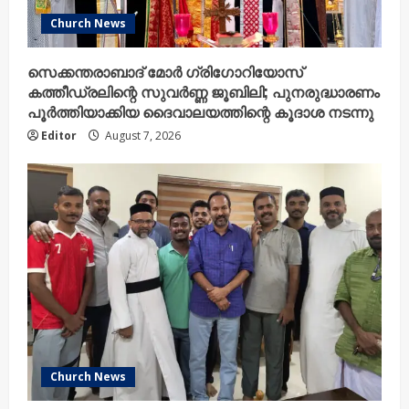
Church News
സെക്കന്തരാബാദ് മോർ ഗ്രിഗോറിയോസ്
കത്തീഡ്രലിന്റെ സുവർണ്ണ ജൂബിലി; പുനരുദ്ധാരണം
പൂർത്തിയാക്കിയ ദൈവാലയത്തിന്റെ കൂദാശ നടന്നു
Editor
August 7, 2026
Church News