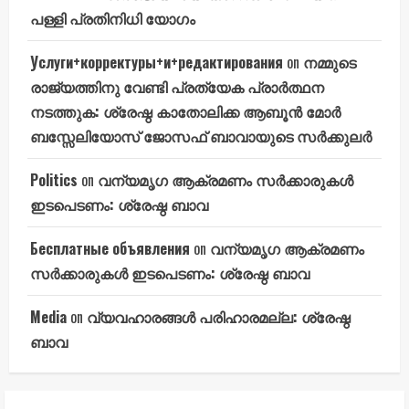
പള്ളി പ്രതിനിധി യോഗം
Услуги+корректуры+и+редактирования
on
നമ്മുടെ
രാജ്യത്തിനു വേണ്ടി പ്രത്യേക പ്രാർത്ഥന
നടത്തുക: ശ്രേഷ്ഠ കാതോലിക്ക ആബൂൻ മോർ
ബസ്സേലിയോസ് ജോസഫ് ബാവായുടെ സർക്കുലർ
Politics
on
വന്യമൃഗ ആക്രമണം സർക്കാരുകൾ
ഇടപെടണം: ശ്രേഷ്ഠ ബാവ
Бесплатные объявления
on
വന്യമൃഗ ആക്രമണം
സർക്കാരുകൾ ഇടപെടണം: ശ്രേഷ്ഠ ബാവ
Media
on
വ്യവഹാരങ്ങൾ പരിഹാരമല്ല: ശ്രേഷ്ഠ
ബാവ