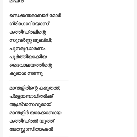
മിഷൻ
സെക്കന്തരാബാദ് മോർ
ഗ്രിഗോറിയോസ്
കത്തീഡ്രലിന്റെ
സുവർണ്ണ ജൂബിലി;
പുനരുദ്ധാരണം
പൂർത്തിയാക്കിയ
ദൈവാലയത്തിന്റെ
കൂദാശ നടന്നു
മാന്തളിരിന്റെ കരുതൽ;
പ്രളയബാധിതർക്ക്
ആശ്വാസവുമായി
മാന്തളിർ യാക്കോബായ
കത്തീഡ്രൽ യൂത്ത്
അസ്സോസിയേഷൻ