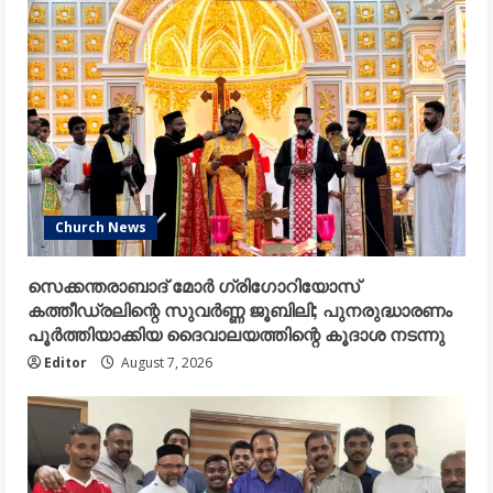
Church News
സെക്കന്തരാബാദ് മോർ ഗ്രിഗോറിയോസ്
കത്തീഡ്രലിന്റെ സുവർണ്ണ ജൂബിലി; പുനരുദ്ധാരണം
പൂർത്തിയാക്കിയ ദൈവാലയത്തിന്റെ കൂദാശ നടന്നു
Editor
August 7, 2026