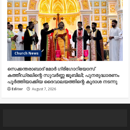
Church News
സെക്കന്തരാബാദ് മോർ ഗ്രിഗോറിയോസ്
കത്തീഡ്രലിന്റെ സുവർണ്ണ ജൂബിലി; പുനരുദ്ധാരണം
പൂർത്തിയാക്കിയ ദൈവാലയത്തിന്റെ കൂദാശ നടന്നു
Editor
August 7, 2026