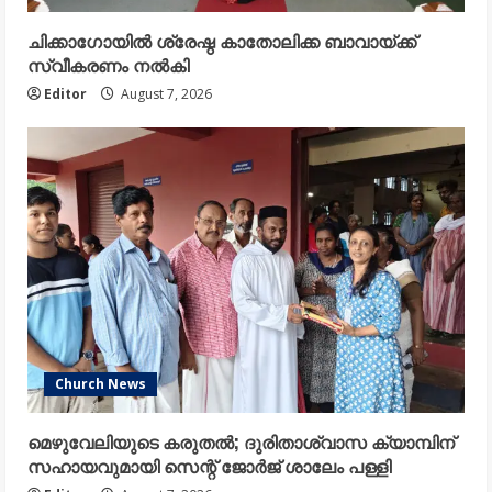
ചിക്കാഗോയിൽ ശ്രേഷ്ഠ കാതോലിക്ക ബാവായ്ക്ക്
സ്വീകരണം നൽകി
Editor
August 7, 2026
Church News
മെഴുവേലിയുടെ കരുതൽ; ദുരിതാശ്വാസ ക്യാമ്പിന്
സഹായവുമായി സെന്റ് ജോർജ് ശാലേം പള്ളി