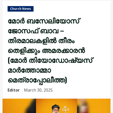
Church News
മോർ ബസേലിയോസ്
ജോസഫ് ബാവ –
തിരമാലകളിൽ തീരം
തെളിക്കും അമരക്കാരൻ
(മോർ തിയോഡോഷ്യസ്
മാർത്തോമ്മാ
മെത്രാപ്പോലീത്ത)
Editor
March 30, 2025