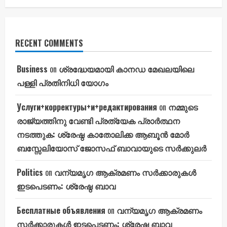
RECENT COMMENTS
Business
on
ശ്രദ്ധേയമായി കാനഡ മേഖലയിലെ
പള്ളി പ്രതിനിധി യോഗം
Услуги+корректуры+и+редактирования
on
നമ്മുടെ
രാജ്യത്തിനു വേണ്ടി പ്രത്യേക പ്രാർത്ഥന
നടത്തുക: ശ്രേഷ്ഠ കാതോലിക്ക ആബൂൻ മോർ
ബസ്സേലിയോസ് ജോസഫ് ബാവായുടെ സർക്കുലർ
Politics
on
വന്യമൃഗ ആക്രമണം സർക്കാരുകൾ
ഇടപെടണം: ശ്രേഷ്ഠ ബാവ
Бесплатные объявления
on
വന്യമൃഗ ആക്രമണം
സർക്കാരുകൾ ഇടപെടണം: ശ്രേഷ്ഠ ബാവ