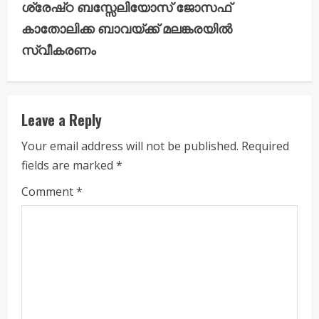
ശ്രേഷ്‌ഠ ബസ്സേലിയോസ് ജോസഫ്
n
കാതോലിക്ക ബാവയ്ക്ക് മലങ്കരയിൽ
u
സ്വീകരണം
e
R
Leave a Reply
e
Your email address will not be published.
Required
a
fields are marked
*
d
Comment
*
i
n
g