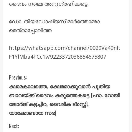
ദൈവം നമ്മെ അനുഗ്രഹിക്കട്ടെ.
ഡോ. തിയഡോഷ്യസ് മാർത്തോമ്മാ
മെത്രാപ്പോലീത്ത
https://whatsapp.com/channel/0029Va49nlt
F1YlMba4hCc1v/9223372036854675807
C
Previous:
ക്ഷാമകാലത്തെ, ക്ഷേമമാക്കുവാൻ പുതിയ
o
ബാവയ്ക്ക് ദൈവം കരുത്തേകട്ടെ (ഫാ. റോയി
n
ജോർജ് കട്ടച്ചിറ, വൈദീക ട്രസ്റ്റി,
യാക്കോബായ സഭ)
t
i
Next: