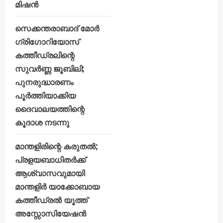
മിഷൻ
സെക്കന്തരാബാദ് മോർ
ഗ്രിഗോറിയോസ്
കത്തീഡ്രലിന്റെ
സുവർണ്ണ ജൂബിലി;
പുനരുദ്ധാരണം
പൂർത്തിയാക്കിയ
ദൈവാലയത്തിന്റെ
കൂദാശ നടന്നു
മാന്തളിരിന്റെ കരുതൽ;
പ്രളയബാധിതർക്ക്
ആശ്വാസവുമായി
മാന്തളിർ യാക്കോബായ
കത്തീഡ്രൽ യൂത്ത്
അസ്സോസിയേഷൻ