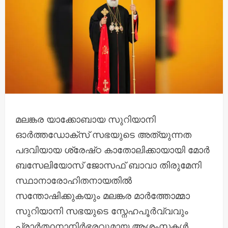
മലങ്കര യാക്കോബായ സുറിയാനി
ഓർത്തഡോക്സ് സഭയുടെ അത്യുന്നത
പദവിയായ ശ്രേഷ്‌ഠ കാതോലിക്കായായി മോർ
ബസേലിയോസ് ജോസഫ് ബാവാ തിരുമേനി
സ്ഥാനാരോഹിതനായതിൽ
സന്തോഷിക്കുകയും മലങ്കര മാർത്തോമ്മാ
സുറിയാനി സഭയുടെ സ്നേഹപൂർവ്വവും
പ്രാർത്ഥനാനിർഭരവുമായ ആശംസകൾ