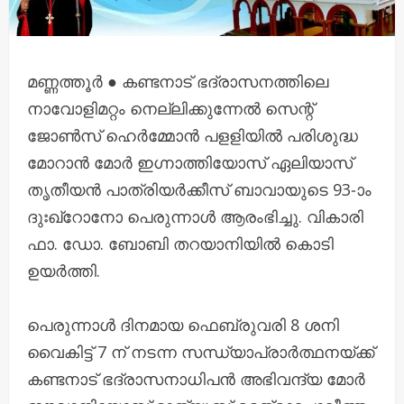
മണ്ണത്തൂർ ● കണ്ടനാട് ഭദ്രാസനത്തിലെ
നാവോളിമറ്റം നെല്ലിക്കുന്നേൽ സെന്റ്
ജോൺസ് ഹെർമ്മോൻ പളളിയിൽ പരിശുദ്ധ
മോറാൻ മോർ ഇഗ്നാത്തിയോസ് ഏലിയാസ്
തൃതീയൻ പാത്രിയർക്കീസ് ബാവായുടെ 93-ാം
ദുഃഖ്‌റോനോ പെരുന്നാൾ ആരംഭിച്ചു. വികാരി
ഫാ. ഡോ. ബോബി തറയാനിയിൽ കൊടി
ഉയർത്തി.
പെരുന്നാൾ ദിനമായ ഫെബ്രുവരി 8 ശനി
വൈകിട്ട് 7 ന് നടന്ന സന്ധ്യാപ്രാർത്ഥനയ്ക്ക്
കണ്ടനാട് ഭദ്രാസനാധിപൻ അഭിവന്ദ്യ മോർ