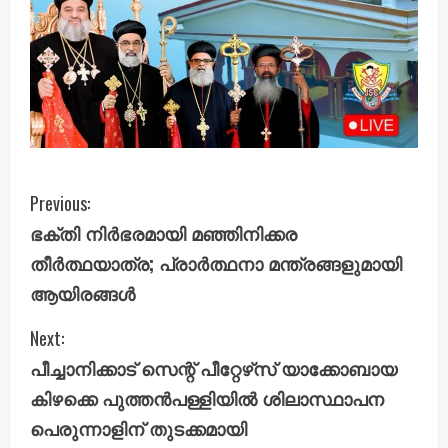
C
Previous:
ഭക്തി നിർഭരമായി മഞ്ഞിനിക്കര
o
തീർത്ഥയാത്ര; പ്രാർത്ഥനാ മന്ത്രങ്ങളുമായി
n
ആയിരങ്ങൾ
t
Next:
i
പീച്ചാനിക്കാട് സെന്റ് പീറ്റേഴ്‌സ് യാക്കോബായ
കിഴക്കെ പുത്തൻപള്ളിയിൽ ശിലാസ്ഥാപന
n
പെരുന്നാളിന് തുടക്കമായി