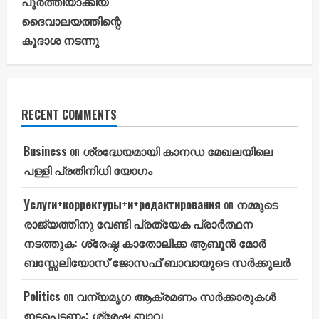
പൂർത്തിയാക്കിയ
ദൈവാലയത്തിന്റെ
കൂദാശ നടന്നു
RECENT COMMENTS
Business
on
ശ്രദ്ധേയമായി കാനഡ മേഖലയിലെ
പള്ളി പ്രതിനിധി യോഗം
Услуги+корректуры+и+редактирования
on
നമ്മുടെ
രാജ്യത്തിനു വേണ്ടി പ്രത്യേക പ്രാർത്ഥന
നടത്തുക: ശ്രേഷ്ഠ കാതോലിക്ക ആബൂൻ മോർ
ബസ്സേലിയോസ് ജോസഫ് ബാവായുടെ സർക്കുലർ
Politics
on
വന്യമൃഗ ആക്രമണം സർക്കാരുകൾ
ഇടപെടണം: ശ്രേഷ്ഠ ബാവ