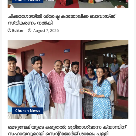
ചിക്കാഗോയിൽ ശ്രേഷ്ഠ കാതോലിക്ക ബാവായ്ക്ക്
സ്വീകരണം നൽകി
Editor
August 7, 2026
Church News
മെഴുവേലിയുടെ കരുതൽ; ദുരിതാശ്വാസ ക്യാമ്പിന്
സഹായവുമായി സെന്റ് ജോർജ് ശാലേം പള്ളി