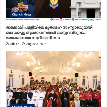
Church News
ഓടക്കാലി പള്ളിയിലെ മൃതദേഹ സംസ്കാരവുമായി
ബന്ധപ്പെട്ട ആരോപണങ്ങൾ വാസ്തവവിരുദ്ധം:
യാക്കോബായ സുറിയാനി സഭ
Editor
August 8, 2026
Church News