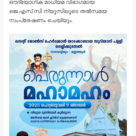
ഔദ്യോഗിക മാധ്യമ വിഭാഗമായ
ജെ.എസ്.സി ന്യൂസിലൂടെ തൽസമയ
സംപ്രേഷണം ചെയ്യും.