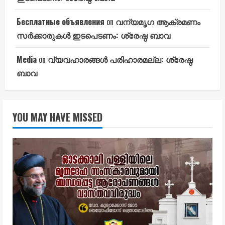
Бесплатные объявления
on
വന്യമൃഗ ആക്രമണം
സർക്കാരുകൾ ഇടപെടണം: ശ്രേഷ്ഠ ബാവ
Media
on
വ്യവഹാരങ്ങൾ പരിഹാരമല്ല: ശ്രേഷ്ഠ
ബാവ
YOU MAY HAVE MISSED