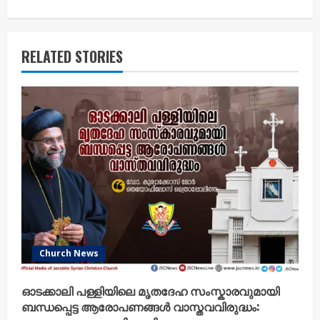
u
e
RELATED STORIES
R
e
a
d
i
n
g
Church News
ഓടക്കാലി പള്ളിയിലെ മൃതദേഹ സംസ്കാരവുമായി
ബന്ധപ്പെട്ട ആരോപണങ്ങൾ വാസ്തവവിരുദ്ധം: