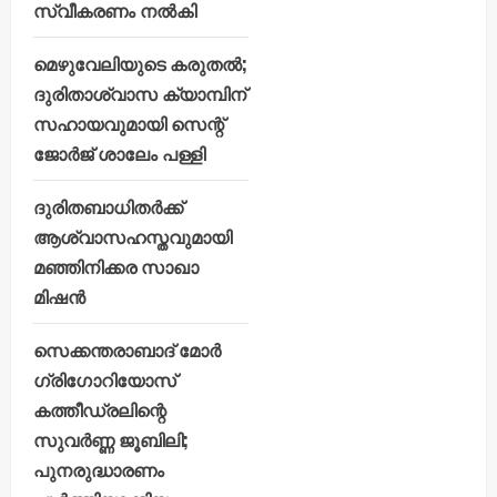
സ്വീകരണം നൽകി
മെഴുവേലിയുടെ കരുതൽ;
ദുരിതാശ്വാസ ക്യാമ്പിന്
സഹായവുമായി സെന്റ്
ജോർജ് ശാലേം പള്ളി
ദുരിതബാധിതർക്ക്
ആശ്വാസഹസ്തവുമായി
മഞ്ഞിനിക്കര സാഖാ
മിഷൻ
സെക്കന്തരാബാദ് മോർ
ഗ്രിഗോറിയോസ്
കത്തീഡ്രലിന്റെ
സുവർണ്ണ ജൂബിലി;
പുനരുദ്ധാരണം