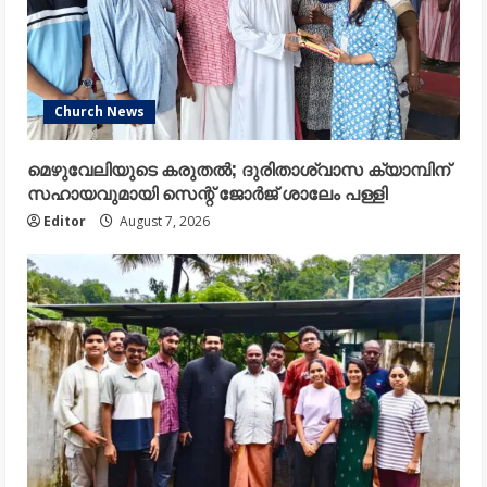
Church News
മെഴുവേലിയുടെ കരുതൽ; ദുരിതാശ്വാസ ക്യാമ്പിന്
സഹായവുമായി സെന്റ് ജോർജ് ശാലേം പള്ളി
Editor
August 7, 2026