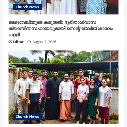
Church News
മെഴുവേലിയുടെ കരുതൽ; ദുരിതാശ്വാസ
ക്യാമ്പിന് സഹായവുമായി സെന്റ് ജോർജ് ശാലേം
പള്ളി
Editor
August 7, 2026
Church News