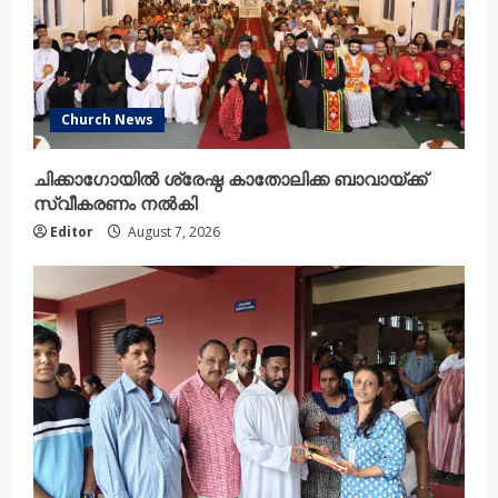
n
g
Church News
ചിക്കാഗോയിൽ ശ്രേഷ്ഠ കാതോലിക്ക ബാവായ്ക്ക്
സ്വീകരണം നൽകി
Editor
August 7, 2026