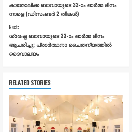
n
കാതോലിക്ക ബാവായുടെ 33-ാം ഓർമ്മ ദിനം
നാളെ (ഡിസംബർ 2 തിങ്കൾ)
t
i
Next:
ശ്രേഷ്ഠ ബാവായുടെ 33-ാം ഓർമ്മ ദിനം
n
ആചരിച്ചു; പ്രാർത്ഥനാ ചൈതന്യത്തിൽ
u
ദൈവാലയം
e
R
RELATED STORIES
e
a
d
i