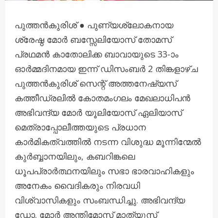
പുത്തന്‍കുരിശ് ● പുണ്യശ്ലോകനായ
ശ്രേഷ്ഠ മോർ ബസ്സേലിയോസ് തോമസ്
പ്രഥമൻ കാതോലിക്ക ബാവായുടെ 33-ാം
ഓര്‍മ്മദിനമായ ഇന്ന് ഡിസംബർ 2 തിങ്കളാഴ്ച
പുത്തന്‍കുരിശ് സെന്റ് അത്തനേഷ്യസ്
കത്തീഡ്രലില്‍ കോതമംഗലം മേഖലാധിപൻ
അഭിവന്ദ്യ മോർ യൂലിയോസ് ഏലിയാസ്
മെത്രാപ്പോലീത്തയുടെ പ്രധാന
കാർമികത്വത്തിൽ നടന്ന വിശുദ്ധ മൂന്നിന്മേൽ
കുര്‍ബ്ബാനയിലും, കബറിങ്കലെ
ധൂപപ്രാര്‍ത്ഥനയിലും സഭാ ഭാരവാഹികളും
അനേകം വൈദികരും നിരവധി
വിശ്വാസികളും സംബന്ധിച്ചു. അഭിവന്ദ്യ
ഡോ. മോർ അന്തിമോസ് മാത്യൂസ്