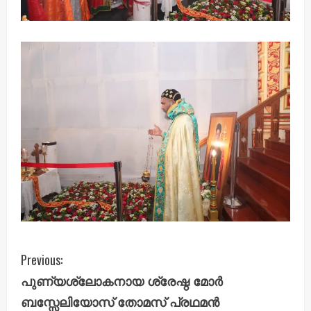
C
Previous:
പുണ്യശ്ലോകനായ ശ്രേഷ്ഠ മോർ
o
ബസ്സേലിയോസ് തോമസ് പ്രഥമൻ