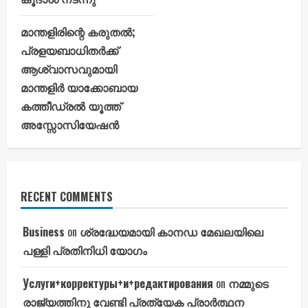
മാന്തളിരിന്റെ കരുതൽ;
പ്രളയബാധിതർക്ക്
ആശ്വാസവുമായി
മാന്തളിർ യാക്കോബായ
കത്തീഡ്രൽ യൂത്ത്
അസ്സോസിയേഷൻ
RECENT COMMENTS
Business
on
ശ്രദ്ധേയമായി കാനഡ മേഖലയിലെ
പള്ളി പ്രതിനിധി യോഗം
Услуги+корректуры+и+редактирования
on
നമ്മുടെ
രാജ്യത്തിനു വേണ്ടി പ്രത്യേക പ്രാർത്ഥന