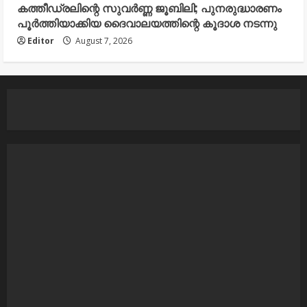
കത്തീഡ്രലിന്റെ സുവർണ്ണ ജൂബിലി; പുനരുദ്ധാരണം
പൂർത്തിയാക്കിയ ദൈവാലയത്തിന്റെ കൂദാശ നടന്നു
Editor
August 7, 2026