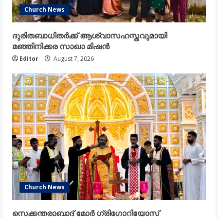
Church News
ദുരിതബാധിതർക്ക് ആശ്വാസഹസ്തവുമായി
മഞ്ഞിനിക്കര സാഖാ മിഷൻ
Editor
August 7, 2026
Church News
സെക്കന്തരാബാദ് മോർ ഗ്രിഗോറിയോസ്