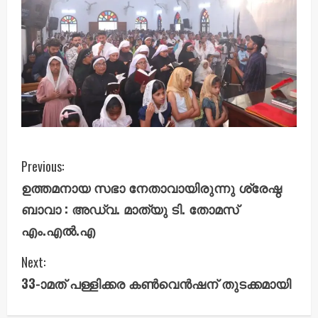
C
Previous:
ഉത്തമനായ സഭാ നേതാവായിരുന്നു ശ്രേഷ്ഠ
o
ബാവാ : അഡ്വ. മാത്യു ടി. തോമസ്
n
എം.എൽ.എ
t
Next:
i
33-ാമത് പള്ളിക്കര കൺവെൻഷന് തുടക്കമായി