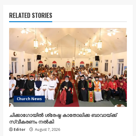
n
u
RELATED STORIES
e
R
e
a
d
i
n
Church News
g
ചിക്കാഗോയിൽ ശ്രേഷ്ഠ കാതോലിക്ക ബാവായ്ക്ക്
സ്വീകരണം നൽകി
Editor
August 7, 2026