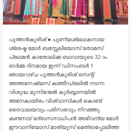
പുത്തന്‍കുരിശ് ● പുണ്യശ്ലോകനായ
ശ്രേഷ്ഠ മോർ ബസ്സേലിയോസ് തോമസ്
പ്രഥമൻ കാതോലിക്ക ബാവായുടെ 32-ാം
ഓര്‍മ്മ ദിനമായ ഇന്ന് ഡിസംബർ 1
ഞായറാഴ്ച പുത്തന്‍കുരിശ് സെന്റ്
അത്തനേഷ്യസ് കത്തീഡ്രലില്‍ നടന്ന
വിശുദ്ധ മൂന്നിന്മേൽ കുർബ്ബാനയിൽ
അനേകായിരം വിശ്വാസികൾ കൊണ്ട്
ദൈവാലയവും പരിസരവും നിറഞ്ഞു.
കണ്ടനാട് ഭദ്രാസനാധിപൻ അഭിവന്ദ്യ മോര്‍
ഈവാനിയോസ് മാത്യൂസ് മെത്രാപ്പോലീത്ത