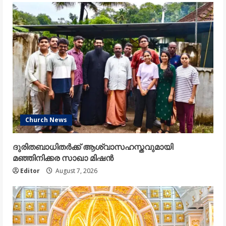
Church News
ദുരിതബാധിതർക്ക് ആശ്വാസഹസ്തവുമായി
മഞ്ഞിനിക്കര സാഖാ മിഷൻ
Editor
August 7, 2026