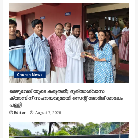
Church News
മെഴുവേലിയുടെ കരുതൽ; ദുരിതാശ്വാസ
ക്യാമ്പിന് സഹായവുമായി സെന്റ് ജോർജ് ശാലേം
പള്ളി
Editor
August 7, 2026