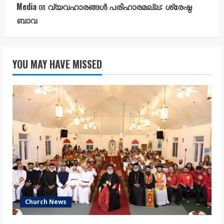
Media
on
വ്യവഹാരങ്ങൾ പരിഹാരമല്ല: ശ്രേഷ്ഠ
ബാവ
YOU MAY HAVE MISSED
Church News