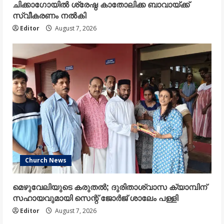
ചിക്കാഗോയിൽ ശ്രേഷ്ഠ കാതോലിക്ക ബാവായ്ക്ക്
സ്വീകരണം നൽകി
Editor
August 7, 2026
Church News
മെഴുവേലിയുടെ കരുതൽ; ദുരിതാശ്വാസ ക്യാമ്പിന്
സഹായവുമായി സെന്റ് ജോർജ് ശാലേം പള്ളി
Editor
August 7, 2026