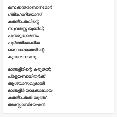
സെക്കന്തരാബാദ് മോർ
ഗ്രിഗോറിയോസ്
കത്തീഡ്രലിന്റെ
സുവർണ്ണ ജൂബിലി;
പുനരുദ്ധാരണം
പൂർത്തിയാക്കിയ
ദൈവാലയത്തിന്റെ
കൂദാശ നടന്നു
മാന്തളിരിന്റെ കരുതൽ;
പ്രളയബാധിതർക്ക്
ആശ്വാസവുമായി
മാന്തളിർ യാക്കോബായ
കത്തീഡ്രൽ യൂത്ത്
അസ്സോസിയേഷൻ