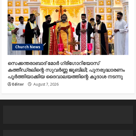
Church News
സെക്കന്തരാബാദ് മോർ ഗ്രിഗോറിയോസ്
കത്തീഡ്രലിന്റെ സുവർണ്ണ ജൂബിലി; പുനരുദ്ധാരണം
പൂർത്തിയാക്കിയ ദൈവാലയത്തിന്റെ കൂദാശ നടന്നു
Editor
August 7, 2026