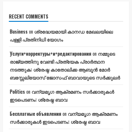
RECENT COMMENTS
Business
on
ശ്രദ്ധേയമായി കാനഡ മേഖലയിലെ
പള്ളി പ്രതിനിധി യോഗം
Услуги+корректуры+и+редактирования
on
നമ്മുടെ
രാജ്യത്തിനു വേണ്ടി പ്രത്യേക പ്രാർത്ഥന
നടത്തുക: ശ്രേഷ്ഠ കാതോലിക്ക ആബൂൻ മോർ
ബസ്സേലിയോസ് ജോസഫ് ബാവായുടെ സർക്കുലർ
Politics
on
വന്യമൃഗ ആക്രമണം സർക്കാരുകൾ
ഇടപെടണം: ശ്രേഷ്ഠ ബാവ
Бесплатные объявления
on
വന്യമൃഗ ആക്രമണം
സർക്കാരുകൾ ഇടപെടണം: ശ്രേഷ്ഠ ബാവ