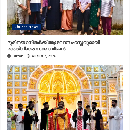
Church News
ദുരിതബാധിതർക്ക് ആശ്വാസഹസ്തവുമായി
മഞ്ഞിനിക്കര സാഖാ മിഷൻ
Editor
August 7, 2026