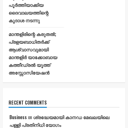
പൂർത്തിയാക്കിയ
ദൈവാലയത്തിന്റെ
കൂദാശ നടന്നു
മാന്തളിരിന്റെ കരുതൽ;
പ്രളയബാധിതർക്ക്
ആശ്വാസവുമായി
മാന്തളിർ യാക്കോബായ
കത്തീഡ്രൽ യൂത്ത്
അസ്സോസിയേഷൻ
RECENT COMMENTS
Business
on
ശ്രദ്ധേയമായി കാനഡ മേഖലയിലെ
പള്ളി പ്രതിനിധി യോഗം