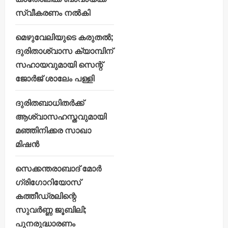
സ്വീകരണം നൽകി
മെഴുവേലിയുടെ കരുതൽ;
ദുരിതാശ്വാസ ക്യാമ്പിന്
സഹായവുമായി സെന്റ്
ജോർജ് ശാലേം പള്ളി
ദുരിതബാധിതർക്ക്
ആശ്വാസഹസ്തവുമായി
മഞ്ഞിനിക്കര സാഖാ
മിഷൻ
സെക്കന്തരാബാദ് മോർ
ഗ്രിഗോറിയോസ്
കത്തീഡ്രലിന്റെ
സുവർണ്ണ ജൂബിലി;
പുനരുദ്ധാരണം