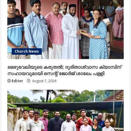
Church News
മെഴുവേലിയുടെ കരുതൽ; ദുരിതാശ്വാസ ക്യാമ്പിന്
സഹായവുമായി സെന്റ് ജോർജ് ശാലേം പള്ളി
Editor
August 7, 2026