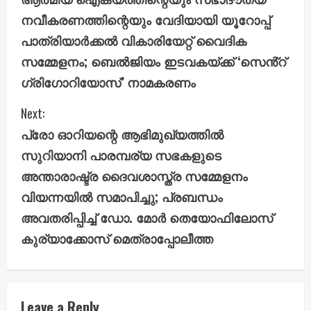
o
നവീകരണത്തിന്റെയും വേദിയായി യൂറോപ്പ്
n
പാത്രിയാർക്കൽ വികാരിയേറ്റ് വൈദിക
സമ്മേളനം; ബെൽജിയം ഇടവകയ്ക്ക് ‘സെൻ്റ്
t
ഗ്രിഗോറിയോസ്’ നാമകരണം
i
Next:
n
പ്രോ ഓറിയന്റെ ആഭിമുഖ്യത്തിൽ
u
സുറിയാനി പാരമ്പര്യ സഭകളുടെ
അന്താരാഷ്ട്ര ദൈവശാസ്ത്ര സമ്മേളനം
e
വിയന്നയിൽ സമാപിച്ചു; പ്രബന്ധം
R
അവതരിപ്പിച്ച് ഡോ. മോർ തെയോഫിലോസ്
e
കുര്യാക്കോസ് മെത്രാപ്പോലീത്ത
a
d
Leave a Reply