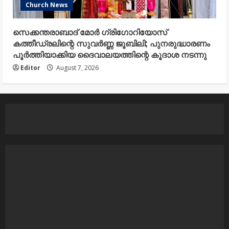
Church News
സെക്കന്തരാബാദ് മോർ ഗ്രിഗോറിയോസ്
കത്തീഡ്രലിന്റെ സുവർണ്ണ ജൂബിലി; പുനരുദ്ധാരണം
പൂർത്തിയാക്കിയ ദൈവാലയത്തിന്റെ കൂദാശ നടന്നു
Editor
August 7, 2026