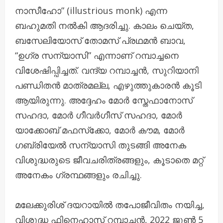
നാസീഹോ” (illustrious monk) എന്ന
ബഹുമതി നൽകി ആദരിച്ചു. കാലം ചെയ്ത,
ബസേലിയോസ് തോമസ് പ്രഥമൻ ബാവ,
“ഉഗ്ര സന്യാസി” എന്നാണ് റമ്പാച്ചനെ
വിശേഷിപ്പിച്ചത്. വന്ദ്യ റമ്പാച്ചൻ, സുറിയാനി
പണ്ഡിതൻ മാത്രമല്ല, എഴുത്തുകാരൻ കൂടി
ആയിരുന്നു. അദ്ദേഹം മോർ സ്തേഫാനോസ്
സഹദാ, മോർ ഗീവർഗീസ് സഹദാ, മോർ
യാക്കോബ് മഫസ്‌ക്കോ, മോർ കൗമ, മോർ
ഗബ്രിയേൽ സന്യാസി തുടങ്ങി അനേക
വിശുദ്ധരുടെ ജീവചരിത്രങ്ങളും, കൂടാതെ മറ്റ്‌
അനേകം ഗ്രന്ഥങ്ങളും രചിച്ചു.
മലേക്കുരിശ് ദയറായിൽ തപോജീവിതം നയിച്ച,
വിശുദ്ധ ഫിനെഹാസ് റമ്പാച്ചൻ, 2022 ജൂൺ 5