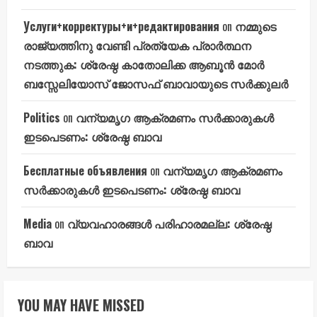
Услуги+корректуры+и+редактирования
on
നമ്മുടെ
രാജ്യത്തിനു വേണ്ടി പ്രത്യേക പ്രാർത്ഥന
നടത്തുക: ശ്രേഷ്ഠ കാതോലിക്ക ആബൂൻ മോർ
ബസ്സേലിയോസ് ജോസഫ് ബാവായുടെ സർക്കുലർ
Politics
on
വന്യമൃഗ ആക്രമണം സർക്കാരുകൾ
ഇടപെടണം: ശ്രേഷ്ഠ ബാവ
Бесплатные объявления
on
വന്യമൃഗ ആക്രമണം
സർക്കാരുകൾ ഇടപെടണം: ശ്രേഷ്ഠ ബാവ
Media
on
വ്യവഹാരങ്ങൾ പരിഹാരമല്ല: ശ്രേഷ്ഠ
ബാവ
YOU MAY HAVE MISSED