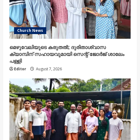
Church News
മെഴുവേലിയുടെ കരുതൽ; ദുരിതാശ്വാസ
ക്യാമ്പിന് സഹായവുമായി സെന്റ് ജോർജ് ശാലേം
പള്ളി
Editor
August 7, 2026