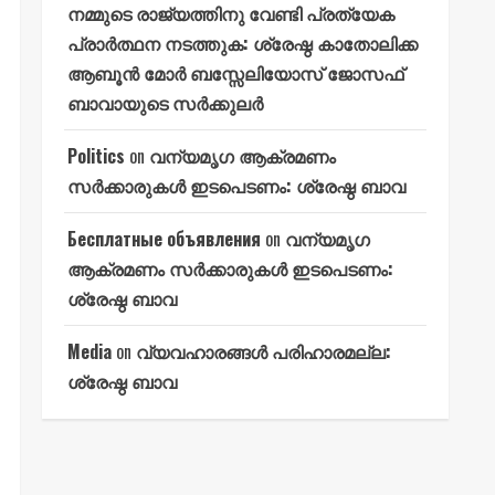
നമ്മുടെ രാജ്യത്തിനു വേണ്ടി പ്രത്യേക
പ്രാർത്ഥന നടത്തുക: ശ്രേഷ്ഠ കാതോലിക്ക
ആബൂൻ മോർ ബസ്സേലിയോസ് ജോസഫ്
ബാവായുടെ സർക്കുലർ
Politics
on
വന്യമൃഗ ആക്രമണം
സർക്കാരുകൾ ഇടപെടണം: ശ്രേഷ്ഠ ബാവ
Бесплатные объявления
on
വന്യമൃഗ
ആക്രമണം സർക്കാരുകൾ ഇടപെടണം:
ശ്രേഷ്ഠ ബാവ
Media
on
വ്യവഹാരങ്ങൾ പരിഹാരമല്ല:
ശ്രേഷ്ഠ ബാവ