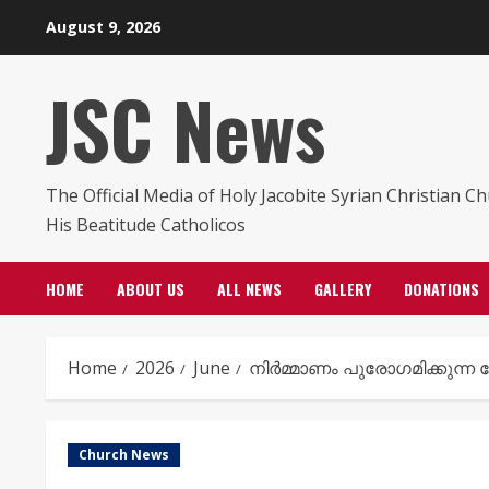
Skip
August 9, 2026
to
content
JSC News
The Official Media of Holy Jacobite Syrian Christian C
His Beatitude Catholicos
HOME
ABOUT US
ALL NEWS
GALLERY
DONATIONS
Home
2026
June
നിർമ്മാണം പുരോഗമിക്കുന്ന 
Church News