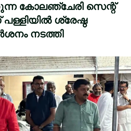
ുന്ന കോലഞ്ചേരി സെന്റ്
സ് പള്ളിയിൽ ശ്രേഷ്ഠ
ർശനം നടത്തി