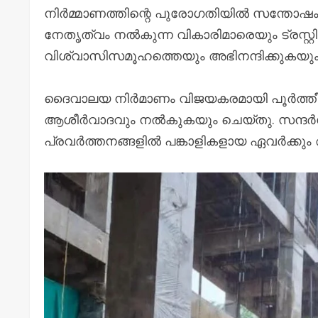
നിർമ്മാണത്തിന്റെ പുരോഗതിയിൽ സന്തോഷം ര
നേതൃത്വം നൽകുന്ന വികാരിമാരെയും ട്രസ്റ്റി
വിശ്വാസിസമൂഹത്തെയും അഭിനന്ദിക്കുകയും
ദൈവാലയ നിർമാണം വിജയകരമായി പൂർത്തീകരി
ആശീർവാദവും നൽകുകയും ചെയ്തു. സന്ദർ
പ്രവർത്തനങ്ങളിൽ പങ്കാളികളായ ഏവർക്കു