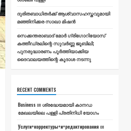
ദുരിതബാധിതർക്ക് ആശ്വാസഹസ്തവുമായി
മഞ്ഞിനിക്കര സാഖാ മിഷൻ
സെക്കന്തരാബാദ് മോർ ഗ്രിഗോറിയോസ്
കത്തീഡ്രലിന്റെ സുവർണ്ണ ജൂബിലി;
പുനരുദ്ധാരണം പൂർത്തിയാക്കിയ
ദൈവാലയത്തിന്റെ കൂദാശ നടന്നു
RECENT COMMENTS
Business
on
ശ്രദ്ധേയമായി കാനഡ
മേഖലയിലെ പള്ളി പ്രതിനിധി യോഗം
Услуги+корректуры+и+редактирования
on