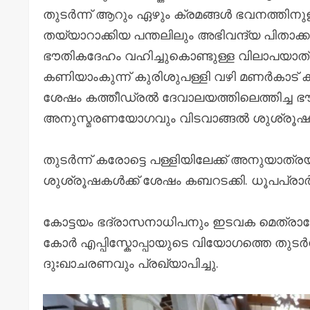
തുടർന്ന് ആറും ഏഴും ക്രമങ്ങൾ ഭവനത്തിനുള
തയ്യാറാക്കിയ പന്തലിലും അഭിവന്ദ്യ പിതാക്ക
ഭൗതികദേഹം വഹിച്ചുകൊണ്ടുള്ള വിലാപയാത്
കണിയാംകുന്ന് കുരിശുപള്ളി വഴി മണർകാട് ക
ശേഷം കത്തീഡ്രൽ ദേവാലയത്തിലെത്തിച്ച ഭ
അനുസ്മരണയോഗവും വിടവാങ്ങൽ ശുശ്രൂഷയ
തുടർന്ന് കരോട്ടെ പള്ളിയിലേക്ക് അനുയാ
ശുശ്രൂഷകൾക്ക് ശേഷം കബറടക്കി. ധൂപപ്രാർ
കോട്ടയം ഭദ്രാസനാധിപനും ഇടവക മെത്രാ
കോർ എപ്പിസ്കോപ്പായുടെ വിയോഗത്തെ തുടർ
ദുഃഖാചരണവും പ്രഖ്യാപിച്ചു.