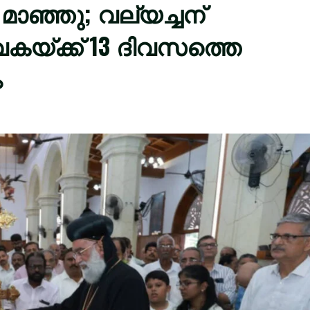
മാഞ്ഞു; വല്യച്ചന്
കയ്ക്ക് 13 ദിവസത്തെ
ം