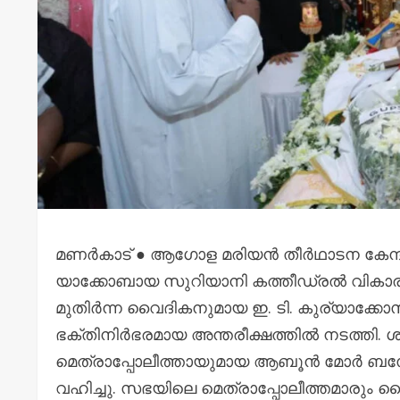
മണർകാട് ● ആഗോള മരിയൻ തീർഥാടന കേന്ദ്
യാക്കോബായ സുറിയാനി കത്തീഡ്രൽ വികാര
മുതിർന്ന വൈദികനുമായ ഇ. ടി. കുര്യാക്കോസ്
ഭക്തിനിർഭരമായ അന്തരീക്ഷത്തിൽ നടത്തി. ശ്
മെത്രാപ്പോലീത്തായുമായ ആബൂൻ മോർ ബ
വഹിച്ചു. സഭയിലെ മെത്രാപ്പോലീത്തമാരും 