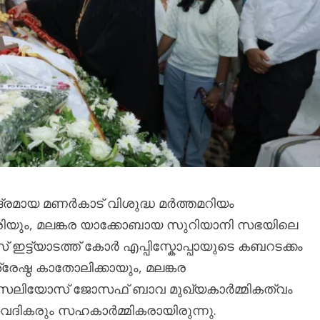
രമായ മണർകാട് വിശുദ്ധ മർത്തമറിയം
ിയും, മലങ്കര യാക്കോബായ സുറിയാനി സഭയിലെ
 ഇട്ട്യാടത്ത് കോർ എപ്പിസ്കോപ്പായുടെ കബറടക്കം
രേഷ്ഠ കാതോലിക്കായും, മലങ്കര
സേലിയോസ് ജോസഫ് ബാവ മുഖ്യകാർമ്മികത്വം
വൈദികരും സഹകാർമ്മികരായിരുന്നു.