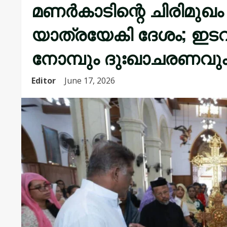
മണർകാടിന്റെ ചിരിമുഖം 
യാത്രയേകി ദേശം; ഇടവ
നോമ്പും ദുഃഖാചരണവു
Editor
June 17, 2026