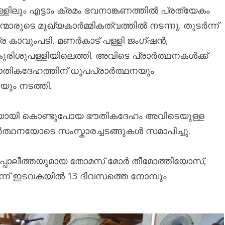
്ളിലും എട്ടാം ക്രമം ഭവനാങ്കണത്തിൽ പ്രത്യേകം
ന്മാരുടെ മുഖ്യകാർമ്മികത്വത്തിൽ നടന്നു. തുടർന്ന്
ര കാവുംപടി, മണർകാട് പള്ളി ജംഗ്ഷൻ,
ുരിശുപള്ളിയിലെത്തി. അവിടെ പ്രാർത്ഥനകൾക്ക്
ൗതികദേഹത്തിന് ധൂപപ്രാർത്ഥനയും
ും നടത്തി.
ത്രയായി കൊണ്ടുപോയ ഭൗതികദേഹം അവിടെയുള്ള
ത്ഥനയോടെ സംസ്കാരച്ചടങ്ങുകൾ സമാപിച്ചു.
പ്പോലീത്തയുമായ തോമസ് മോർ തീമോത്തിയോസ്,
ന്ന് ഇടവകയിൽ 13 ദിവസത്തെ നോമ്പും