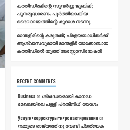
കത്തീഡ്രലിന്റെ സുവർണ്ണ ജൂബിലി;
പുനരുദ്ധാരണം പൂർത്തിയാക്കിയ
ദൈവാലയത്തിന്റെ കൂദാശ നടന്നു
മാന്തളിരിന്റെ കരുതൽ; പ്രളയബാധിതർക്ക്
ആശ്വാസവുമായി മാന്തളിർ യാക്കോബായ
കത്തീഡ്രൽ യൂത്ത് അസ്സോസിയേഷൻ
RECENT COMMENTS
Business
on
ശ്രദ്ധേയമായി കാനഡ
മേഖലയിലെ പള്ളി പ്രതിനിധി യോഗം
Услуги+корректуры+и+редактирования
on
നമ്മുടെ രാജ്യത്തിനു വേണ്ടി പ്രത്യേക