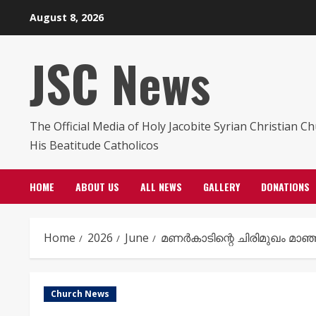
Skip
August 8, 2026
to
content
JSC News
The Official Media of Holy Jacobite Syrian Christian C
His Beatitude Catholicos
HOME
ABOUT US
ALL NEWS
GALLERY
DONATIONS
Home
2026
June
മണർകാടിന്റെ ചിരിമുഖം മാഞ
Church News