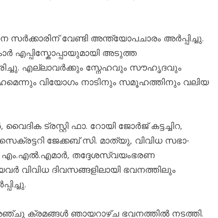
ന സർക്കാരിന് വേണ്ടി അന്ത്യോപചാരം അർപ്പിച്ചു.
ർ എപ്പിസ്കോപ്പായുമായി അടുത്ത
രിച്ചു. എല്ലാവർക്കും സ്നേഹവും സൗഹൃദവും
േഹമെന്നും വിയോഗം നാടിനും സമൂഹത്തിനും വലിയ
ദിക ട്രസ്റ്റി ഫാ. റോയി ജോർജ് കട്ടച്ചിറ,
െക്രട്ടറി ജേക്കബ് സി. മാത്യു, വിവിധ സഭാ-
ാർ, എം.എൽ.എമാർ, തദ്ദേശസ്വയംഭരണ
യവർ വിവിധ ദിവസങ്ങളിലായി ഭവനത്തിലും
ിച്ചു.
്ചു ക്രമങ്ങൾ ഞായറാഴ്ച ഭവനത്തിൽ നടത്തി.