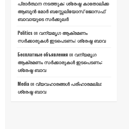
പ്രാർത്ഥന നടത്തുക: ശ്രേഷ്ഠ കാതോലിക്ക
ആബൂൻ മോർ ബസ്സേലിയോസ് ജോസഫ്
ബാവായുടെ സർക്കുലർ
Politics
on
വന്യമൃഗ ആക്രമണം
സർക്കാരുകൾ ഇടപെടണം: ശ്രേഷ്ഠ ബാവ
Бесплатные объявления
on
വന്യമൃഗ
ആക്രമണം സർക്കാരുകൾ ഇടപെടണം:
ശ്രേഷ്ഠ ബാവ
Media
on
വ്യവഹാരങ്ങൾ പരിഹാരമല്ല:
ശ്രേഷ്ഠ ബാവ