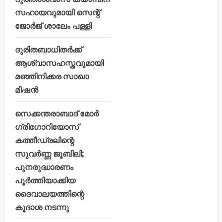
സഹായവുമായി സെന്റ്
ജോർജ് ശാലേം പള്ളി
ദുരിതബാധിതർക്ക്
ആശ്വാസഹസ്തവുമായി
മഞ്ഞിനിക്കര സാഖാ
മിഷൻ
സെക്കന്തരാബാദ് മോർ
ഗ്രിഗോറിയോസ്
കത്തീഡ്രലിന്റെ
സുവർണ്ണ ജൂബിലി;
പുനരുദ്ധാരണം
പൂർത്തിയാക്കിയ
ദൈവാലയത്തിന്റെ
കൂദാശ നടന്നു