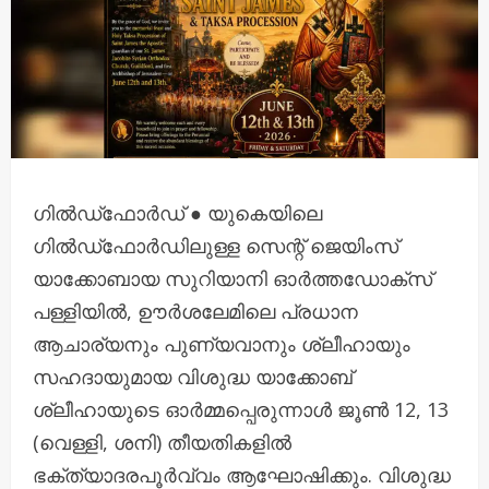
ഗിൽഡ്‌ഫോർഡ് ● യുകെയിലെ
ഗിൽഡ്‌ഫോർഡിലുള്ള സെന്റ് ജെയിംസ്
യാക്കോബായ സുറിയാനി ഓർത്തഡോക്സ്
പള്ളിയിൽ, ഊർശലേമിലെ പ്രധാന
ആചാര്യനും പുണ്യവാനും ശ്ലീഹായും
സഹദായുമായ വിശുദ്ധ യാക്കോബ്
ശ്ലീഹായുടെ ഓർമ്മപ്പെരുന്നാൾ ജൂൺ 12, 13
(വെള്ളി, ശനി) തീയതികളിൽ
ഭക്ത്യാദരപൂർവ്വം ആഘോഷിക്കും. വിശുദ്ധ