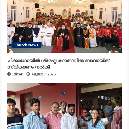
Church News
ചിക്കാഗോയിൽ ശ്രേഷ്ഠ കാതോലിക്ക ബാവായ്ക്ക്
സ്വീകരണം നൽകി
Editor
August 7, 2026