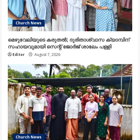
Church News
മെഴുവേലിയുടെ കരുതൽ; ദുരിതാശ്വാസ ക്യാമ്പിന്
സഹായവുമായി സെന്റ് ജോർജ് ശാലേം പള്ളി
Editor
August 7, 2026
Church News