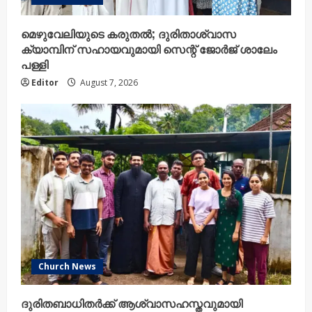
മെഴുവേലിയുടെ കരുതൽ; ദുരിതാശ്വാസ
ക്യാമ്പിന് സഹായവുമായി സെന്റ് ജോർജ് ശാലേം
പള്ളി
Editor
August 7, 2026
Church News
ദുരിതബാധിതർക്ക് ആശ്വാസഹസ്തവുമായി