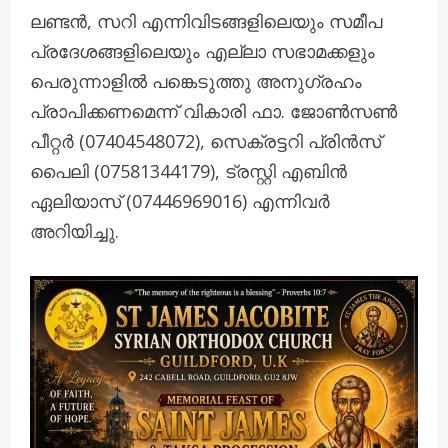
ലണ്ടൻ, സറി എന്നിവിടങ്ങളിലെയും സമീപ
പ്രദേശങ്ങളിലെയും എല്ലാ സഭാമക്കളും
പെരുന്നാളിൽ പങ്കെടുത്തു അനുഗ്രഹം
പ്രാപിക്കണമെന്ന് വികാരി ഫാ. ജോൺസൺ
പീറ്റർ (07404548072), സെക്രട്ടറി പ്രിൻസ്
പൈലി (07581344179), ട്രസ്റ്റി എബിൻ
ഏലിയാസ് (07446969016) എന്നിവർ
അറിയിച്ചു.