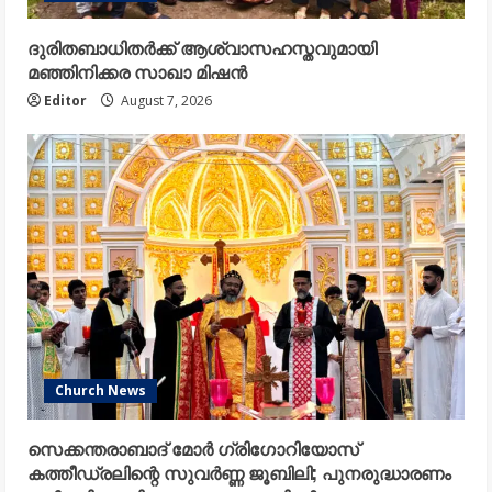
ദുരിതബാധിതർക്ക് ആശ്വാസഹസ്തവുമായി
മഞ്ഞിനിക്കര സാഖാ മിഷൻ
Editor
August 7, 2026
Church News
സെക്കന്തരാബാദ് മോർ ഗ്രിഗോറിയോസ്
കത്തീഡ്രലിന്റെ സുവർണ്ണ ജൂബിലി; പുനരുദ്ധാരണം