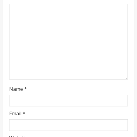
d
i
n
g
Name
*
Email
*