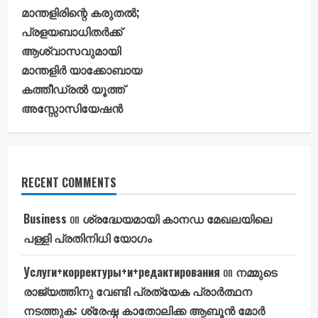
മാന്തളിരിന്റെ കരുതൽ;
പ്രളയബാധിതർക്ക്
ആശ്വാസവുമായി
മാന്തളിർ യാക്കോബായ
കത്തീഡ്രൽ യൂത്ത്
അസ്സോസിയേഷൻ
RECENT COMMENTS
Business
on
ശ്രദ്ധേയമായി കാനഡ മേഖലയിലെ
പള്ളി പ്രതിനിധി യോഗം
Услуги+корректуры+и+редактирования
on
നമ്മുടെ
രാജ്യത്തിനു വേണ്ടി പ്രത്യേക പ്രാർത്ഥന
നടത്തുക: ശ്രേഷ്ഠ കാതോലിക്ക ആബൂൻ മോർ