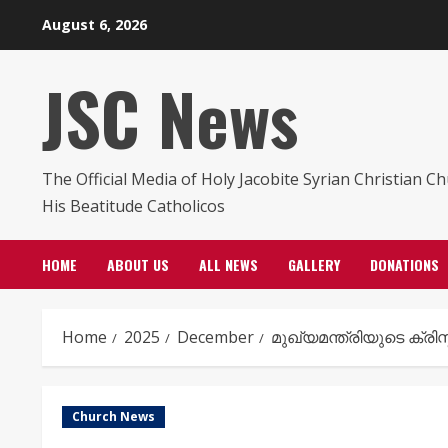
Skip
August 6, 2026
to
content
JSC News
The Official Media of Holy Jacobite Syrian Christian C
His Beatitude Catholicos
HOME
ABOUT US
ALL NEWS
GALLERY
DONATIONS
Home
2025
December
മുഖ്യമന്ത്രിയുടെ ക്
Church News