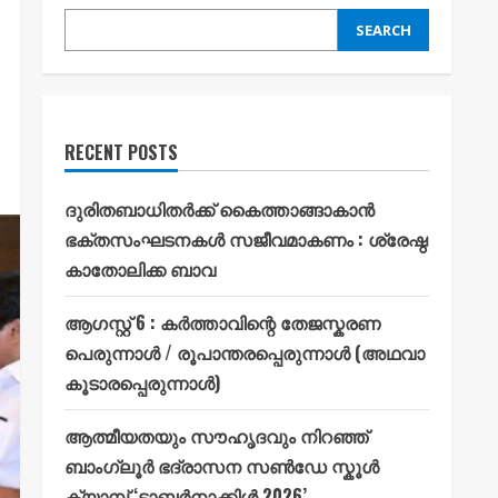
SEARCH
RECENT POSTS
ദുരിതബാധിതർക്ക് കൈത്താങ്ങാകാൻ
ഭക്തസംഘടനകൾ സജീവമാകണം : ശ്രേഷ്ഠ
കാതോലിക്ക ബാവ
ആഗസ്റ്റ് 6 : കർത്താവിന്റെ തേജസ്കരണ
പെരുന്നാൾ / രൂപാന്തരപ്പെരുന്നാൾ (അഥവാ
കൂടാരപ്പെരുന്നാൾ)
ആത്മീയതയും സൗഹൃദവും നിറഞ്ഞ്
ബാംഗ്ലൂർ ഭദ്രാസന സൺഡേ സ്കൂൾ
ക്യാമ്പ് ‘ടാബർനാക്കിൾ 2026’