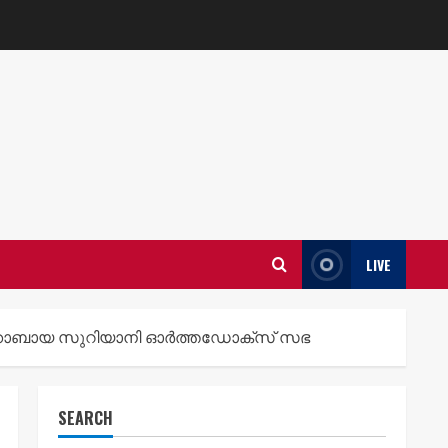
LIVE
 യാക്കോബായ സുറിയാനി ഓർത്തഡോക്സ് സഭ
SEARCH