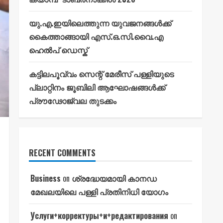
യു.എ.ഇയിലെത്തുന്ന യുവജനങ്ങൾക്ക്
കൈത്താങ്ങായി എസ്.ഒ.സി.വൈ.എ
ഹെൽപ് ഡെസ്ക്
കട്ടിലപൂവ്വം സെന്റ് മേരീസ് പള്ളിയുടെ
പ്ലാറ്റിനം ജൂബിലി ആഘോഷങ്ങൾക്ക്
പ്രൗഢോജ്വല തുടക്കം
RECENT COMMENTS
Business
on
ശ്രദ്ധേയമായി കാനഡ
മേഖലയിലെ പള്ളി പ്രതിനിധി യോഗം
Услуги+корректуры+и+редактирования
on