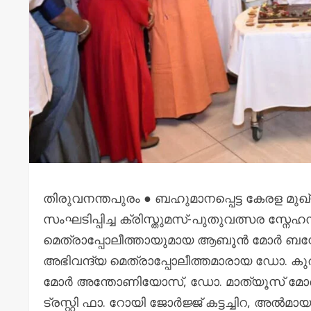
തിരുവനന്തപുരം ● ബഹുമാനപ്പെട്ട കേരള മുഖ്
സംഘടിപ്പിച്ച ക്രിസ്തുമസ്-പുതുവത്സര സ്നേ
മെത്രാപ്പോലീത്തായുമായ ആബൂൻ മോർ ബ
അഭിവന്ദ്യ മെത്രാപ്പോലീത്തമാരായ ഡോ. 
മോർ അന്തോണിയോസ്, ഡോ. മാത്യൂസ് മോ
ട്രസ്റ്റി ഫാ. റോയി ജോർജ്ജ് കട്ടച്ചിറ, അല്‍മ