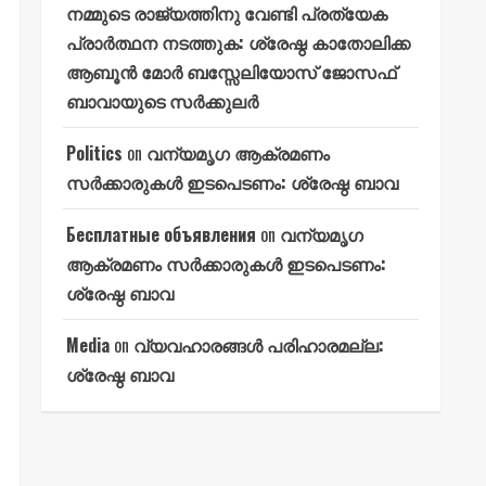
നമ്മുടെ രാജ്യത്തിനു വേണ്ടി പ്രത്യേക
പ്രാർത്ഥന നടത്തുക: ശ്രേഷ്ഠ കാതോലിക്ക
ആബൂൻ മോർ ബസ്സേലിയോസ് ജോസഫ്
ബാവായുടെ സർക്കുലർ
Politics
on
വന്യമൃഗ ആക്രമണം
സർക്കാരുകൾ ഇടപെടണം: ശ്രേഷ്ഠ ബാവ
Бесплатные объявления
on
വന്യമൃഗ
ആക്രമണം സർക്കാരുകൾ ഇടപെടണം:
ശ്രേഷ്ഠ ബാവ
Media
on
വ്യവഹാരങ്ങൾ പരിഹാരമല്ല:
ശ്രേഷ്ഠ ബാവ