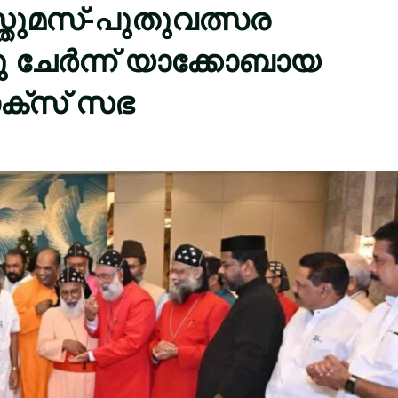
സ്തുമസ്-പുതുവത്സര
ു ചേർന്ന് യാക്കോബായ
ക്സ് സഭ