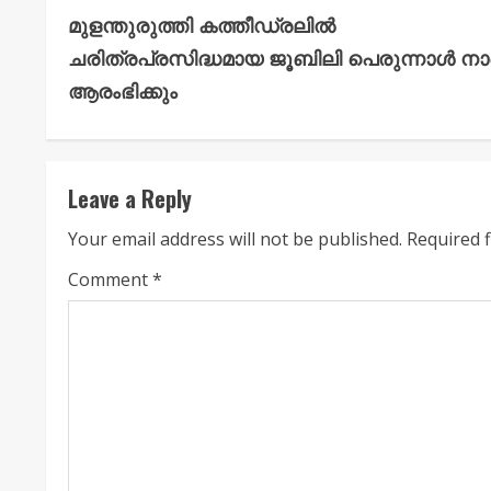
മുളന്തുരുത്തി കത്തീഡ്രലിൽ
o
ചരിത്രപ്രസിദ്ധമായ ജൂബിലി പെരുന്നാൾ ന
n
ആരംഭിക്കും
t
i
Leave a Reply
n
Your email address will not be published.
Required 
u
Comment
*
e
R
e
a