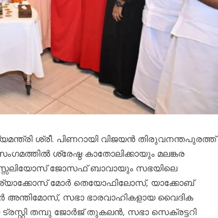
യമന്ത്രി ശ്രീ. പിണറായി വിജയൻ തിരുവനന്തപുരത്ത്
ഹസംഗമത്തിൽ ശ്രേഷ്ഠ കാതോലിക്കായും മലങ്കര
സ്സേലിയോസ് ജോസഫ് ബാവായും സഭയിലെ
കുര്യാക്കോസ് മോർ തെയോഫിലോസ്, യാക്കോബ്
ർ അന്തിമോസ്, സഭാ ഭാരവാഹികളായ വൈദിക
ായ ട്രസ്റ്റി തമ്പു ജോർജ് തുകലൻ, സഭാ സെക്രട്ടറി