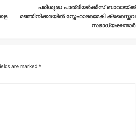
പരിശുദ്ധ പാത്രിയർക്കീസ് ബാവായ്ക്ക്
ാളെ
മഞ്ഞിനിക്കരയിൽ സ്നേഹാദരമേകി ക്രൈസ്തവ
സഭാധ്യക്ഷന്മാർ
fields are marked
*