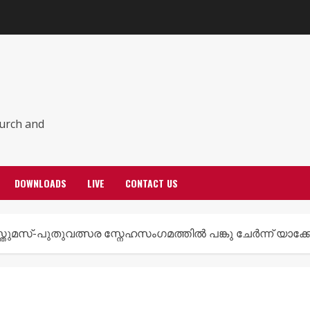
hurch and
DOWNLOADS
LIVE
CONTACT US
രിസ്തുമസ്-പുതുവത്സര സ്നേഹസംഗമത്തിൽ പങ്കു ചേർന്ന്