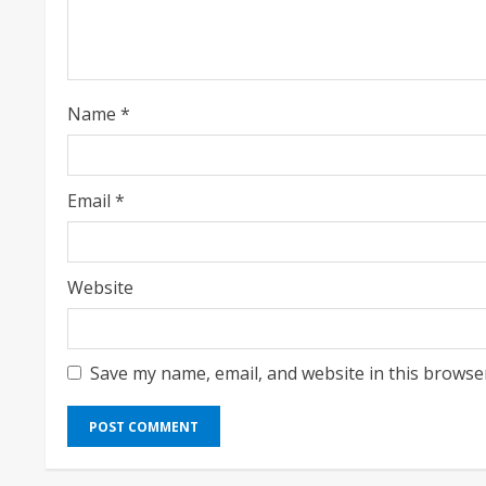
d
i
n
Name
*
g
Email
*
Website
Save my name, email, and website in this browse