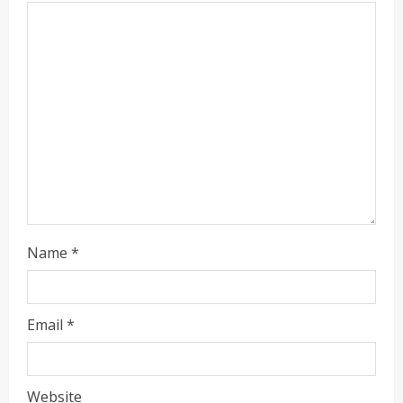
d
i
n
g
Name
*
Email
*
Website