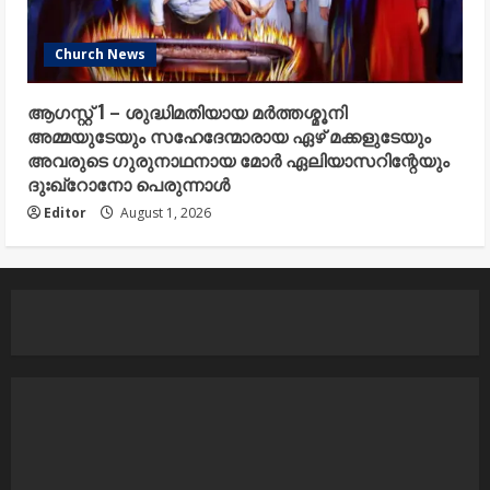
Church News
ആഗസ്റ്റ് 1 – ശുദ്ധിമതിയായ മർത്തശ്മൂനി
അമ്മയുടേയും സഹേദേന്മാരായ ഏഴ് മക്കളുടേയും
അവരുടെ ഗുരുനാഥനായ മോർ ഏലിയാസറിന്റേയും
ദുഃഖ്റോനോ പെരുന്നാൾ
Editor
August 1, 2026