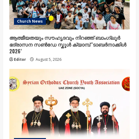
Church News
ആത്മീയതയും സൗഹൃദവും നിറഞ്ഞ് ബാംഗ്ലൂർ
ഭദ്രാസന സൺഡേ സ്കൂൾ ക്യാമ്പ് ‘ടാബർനാക്കിൾ
2026’
Editor
August 5, 2026