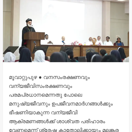
മൂവാറ്റുപുഴ ● വനസംരക്ഷണവും
വന്യജീവിസംരക്ഷണവും
പരമപ്രധാനമെന്നതു പോലെ
മനുഷ്യജീവനും ഉപജീവനമാർഗങ്ങൾക്കും
ഭീഷണിയാകുന്ന വന്യജീവി
ആക്രമണങ്ങൾക്ക് ശാശ്വത പരിഹാരം
വേണമെന്ന് ശ്രേഷ്ഠ കാതോലിക്കായും മലങ്കര