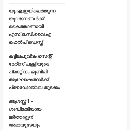
യു.എ.ഇയിലെത്തുന്ന
യുവജനങ്ങൾക്ക്
കൈത്താങ്ങായി
എസ്.ഒ.സി.വൈ.എ
ഹെൽപ് ഡെസ്ക്
കട്ടിലപൂവ്വം സെന്റ്
മേരീസ് പള്ളിയുടെ
പ്ലാറ്റിനം ജൂബിലി
ആഘോഷങ്ങൾക്ക്
പ്രൗഢോജ്വല തുടക്കം
ആഗസ്റ്റ് 1 –
ശുദ്ധിമതിയായ
മർത്തശ്മൂനി
അമ്മയുടേയും