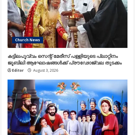
Church News
കട്ടിലപൂവ്വം സെന്റ് മേരീസ് പള്ളിയുടെ പ്ലാറ്റിനം
ജൂബിലി ആഘോഷങ്ങൾക്ക് പ്രൗഢോജ്വല തുടക്കം
Editor
August 3, 2026