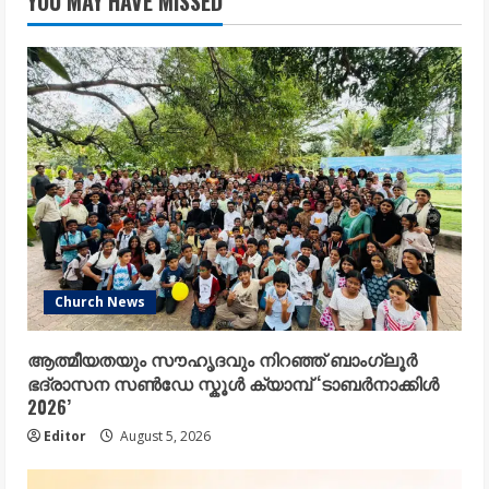
YOU MAY HAVE MISSED
Church News
ആത്മീയതയും സൗഹൃദവും നിറഞ്ഞ് ബാംഗ്ലൂർ
ഭദ്രാസന സൺഡേ സ്കൂൾ ക്യാമ്പ് ‘ടാബർനാക്കിൾ
2026’
Editor
August 5, 2026