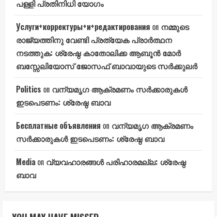
പള്ളി പ്രതിനിധി യോഗം
Услуги+корректуры+и+редактирования
on
നമ്മുടെ
രാജ്യത്തിനു വേണ്ടി പ്രത്യേക പ്രാർത്ഥന
നടത്തുക: ശ്രേഷ്ഠ കാതോലിക്ക ആബൂൻ മോർ
ബസ്സേലിയോസ് ജോസഫ് ബാവായുടെ സർക്കുലർ
Politics
on
വന്യമൃഗ ആക്രമണം സർക്കാരുകൾ
ഇടപെടണം: ശ്രേഷ്ഠ ബാവ
Бесплатные объявления
on
വന്യമൃഗ ആക്രമണം
സർക്കാരുകൾ ഇടപെടണം: ശ്രേഷ്ഠ ബാവ
Media
on
വ്യവഹാരങ്ങൾ പരിഹാരമല്ല: ശ്രേഷ്ഠ
ബാവ