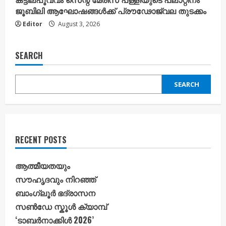
ജൂബിലി ആഘോഷങ്ങൾക്ക് പ്രൗഢോജ്വല തുടക്കം
Editor
August 3, 2026
SEARCH
SEARCH
RECENT POSTS
ആത്മീയതയും
സൗഹൃദവും നിറഞ്ഞ്
ബാംഗ്ലൂർ ഭദ്രാസന
സൺഡേ സ്കൂൾ ക്യാമ്പ്
‘ടാബർനാക്കിൾ 2026’