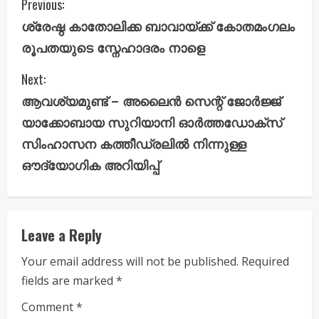
C
Previous:
ശ്രേഷ്ഠ കാതോലിക്ക ബാവായ്ക്ക് കോതമംഗലം
o
രൂപതയുടെ സ്നേഹാദരം നാളെ
n
Next:
t
ആവശ്യമുണ്ട് – അലൈൻ സെന്റ് ജോർജ്ജ്
i
യാക്കോബായ സുറിയാനി ഓർത്തഡോക്‌സ്
സിംഹാസന കത്തീഡ്രലിൽ നിന്നുള്ള
n
ഔദ്യോഗിക അറിയിപ്പ്
u
e
Leave a Reply
R
Your email address will not be published.
Required
e
fields are marked
*
a
Comment
*