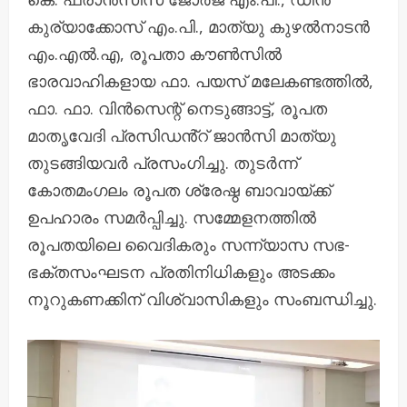
കുര്യാക്കോസ് എം.പി., മാത്യു കുഴൽനാടൻ
എം.എൽ.എ, രൂപതാ കൗൺസിൽ
ഭാരവാഹികളായ ഫാ. പയസ് മലേകണ്ടത്തിൽ,
ഫാ. ഫാ. വിൻസെന്റ് നെടുങ്ങാട്ട്, രൂപത
മാതൃവേദി പ്രസിഡൻ്റ് ജാൻസി മാത്യു
തുടങ്ങിയവർ പ്രസംഗിച്ചു. തുടർന്ന്
കോതമംഗലം രൂപത ശ്രേഷ്ഠ ബാവായ്ക്ക്
ഉപഹാരം സമർപ്പിച്ചു. സമ്മേളനത്തിൽ
രൂപതയിലെ വൈദികരും സന്ന്യാസ സഭ-
ഭക്തസംഘടന പ്രതിനിധികളും അടക്കം
നൂറുകണക്കിന് വിശ്വാസികളും സംബന്ധിച്ചു.