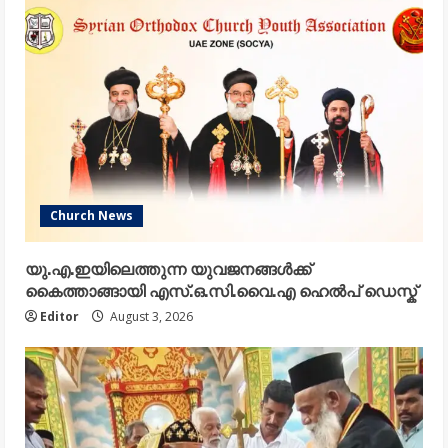
Church News
യു.എ.ഇയിലെത്തുന്ന യുവജനങ്ങൾക്ക്
കൈത്താങ്ങായി എസ്.ഒ.സി.വൈ.എ ഹെൽപ് ഡെസ്ക്
Editor
August 3, 2026