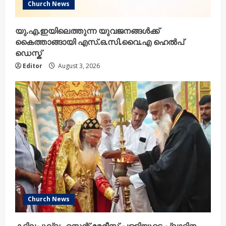
Church News
യു.എ.ഇയിലെത്തുന്ന യുവജനങ്ങൾക്ക്
കൈത്താങ്ങായി എസ്.ഒ.സി.വൈ.എ ഹെൽപ്
ഡെസ്ക്
Editor
August 3, 2026
Church News
കട്ടിലപൂവ്വം സെന്റ് മേരീസ് പള്ളിയുടെ പ്ലാറ്റിനം