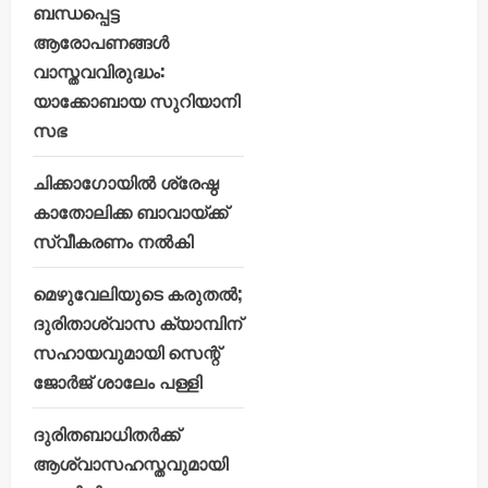
ബന്ധപ്പെട്ട
ആരോപണങ്ങൾ
വാസ്തവവിരുദ്ധം:
യാക്കോബായ സുറിയാനി
സഭ
ചിക്കാഗോയിൽ ശ്രേഷ്ഠ
കാതോലിക്ക ബാവായ്ക്ക്
സ്വീകരണം നൽകി
മെഴുവേലിയുടെ കരുതൽ;
ദുരിതാശ്വാസ ക്യാമ്പിന്
സഹായവുമായി സെന്റ്
ജോർജ് ശാലേം പള്ളി
ദുരിതബാധിതർക്ക്
ആശ്വാസഹസ്തവുമായി