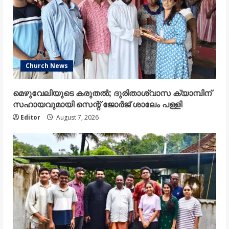
Church News
മെഴുവേലിയുടെ കരുതൽ; ദുരിതാശ്വാസ ക്യാമ്പിന്
സഹായവുമായി സെന്റ് ജോർജ് ശാലേം പള്ളി
Editor
August 7, 2026