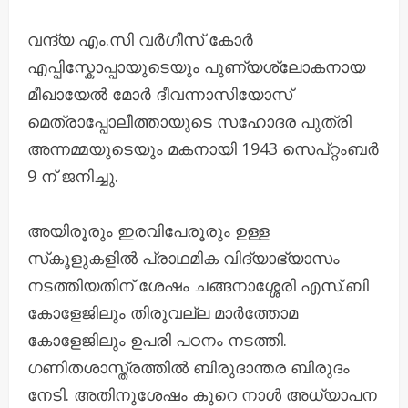
വന്ദ്യ എം.സി വർഗീസ് കോർ
എപ്പിസ്കോപ്പായുടെയും പുണ്യശ്ലോകനായ
മീഖായേൽ മോർ ദീവന്നാസിയോസ്
മെത്രാപ്പോലീത്തായുടെ സഹോദര പുത്രി
അന്നമ്മയുടെയും മകനായി 1943 സെപ്റ്റംബർ
9 ന് ജനിച്ചു.
അയിരൂരും ഇരവിപേരൂരും ഉള്ള
സ്‌കൂളുകളിൽ പ്രാഥമിക വിദ്യാഭ്യാസം
നടത്തിയതിന് ശേഷം ചങ്ങനാശ്ശേരി എസ്.ബി
കോളേജിലും തിരുവല്ല മാർത്തോമ
കോളേജിലും ഉപരി പഠനം നടത്തി.
ഗണിതശാസ്ത്രത്തിൽ ബിരുദാന്തര ബിരുദം
നേടി. അതിനുശേഷം കുറെ നാൾ അധ്യാപന