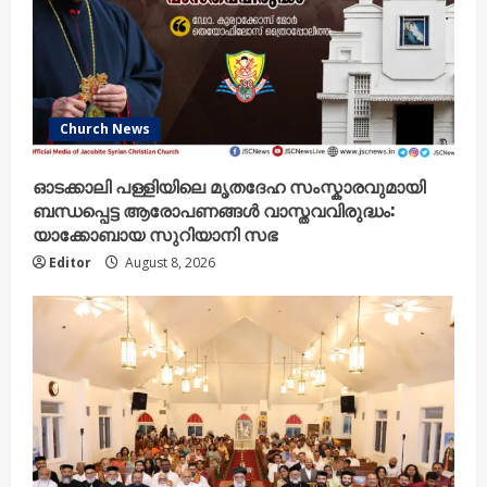
Church News
ഓടക്കാലി പള്ളിയിലെ മൃതദേഹ സംസ്കാരവുമായി
ബന്ധപ്പെട്ട ആരോപണങ്ങൾ വാസ്തവവിരുദ്ധം:
യാക്കോബായ സുറിയാനി സഭ
Editor
August 8, 2026