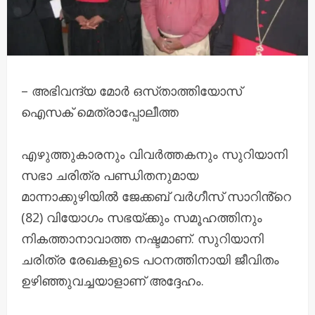
– അഭിവന്ദ്യ മോർ ഒസ്‌താത്തിയോസ്
ഐസക് മെത്രാപ്പോലീത്ത
എഴുത്തുകാരനും വിവർത്തകനും സുറിയാനി
സഭാ ചരിത്ര പണ്ഡിതനുമായ
മാന്നാക്കുഴിയിൽ ജേക്കബ് വർഗീസ് സാറിൻ്റെ
(82) വിയോഗം സഭയ്ക്കും സമൂഹത്തിനും
നികത്താനാവാത്ത നഷ്ടമാണ്. സുറിയാനി
ചരിത്ര രേഖകളുടെ പഠനത്തിനായി ജീവിതം
ഉഴിഞ്ഞുവച്ചയാളാണ് അദ്ദേഹം.