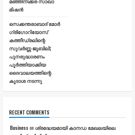
മഞ്ഞിനിക്കര സാഖാ
മിഷൻ
സെക്കന്തരാബാദ് മോർ
ഗ്രിഗോറിയോസ്
കത്തീഡ്രലിന്റെ
സുവർണ്ണ ജൂബിലി;
പുനരുദ്ധാരണം
പൂർത്തിയാക്കിയ
ദൈവാലയത്തിന്റെ
കൂദാശ നടന്നു
RECENT COMMENTS
Business
on
ശ്രദ്ധേയമായി കാനഡ മേഖലയിലെ