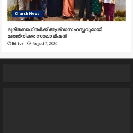
Church News
ദുരിതബാധിതർക്ക് ആശ്വാസഹസ്തവുമായി
മഞ്ഞിനിക്കര സാഖാ മിഷൻ
Editor
August 7, 2026