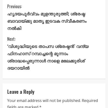
C
Previous:
ഹൃദയപൂർവ്വം മുളന്തുരുത്തി; ശ്രേഷ്ഠ
o
ബാവായ്ക്കു മാതൃ ഇടവക സ്വീകരണം
n
നൽകി
t
Next:
i
‘വിശുദ്ധിയുടെ താപസ ശ്രേഷ്ഠൻ’ വന്ദ്യ
ഫിനഹാസ് റമ്പാച്ചന്റെ മൂന്നാം
n
ശ്രാദ്ധപ്പെരുന്നാൾ നാളെ മലേക്കുരിശ്
u
ദയറായിൽ
e
R
Leave a Reply
e
Your email address will not be published.
Required
fields are marked
*