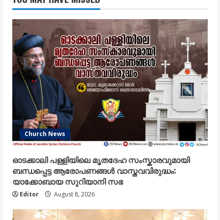
Church News
ഓടക്കാലി പള്ളിയിലെ മൃതദേഹ സംസ്കാരവുമായി
ബന്ധപ്പെട്ട ആരോപണങ്ങൾ വാസ്തവവിരുദ്ധം:
യാക്കോബായ സുറിയാനി സഭ
Editor
August 8, 2026