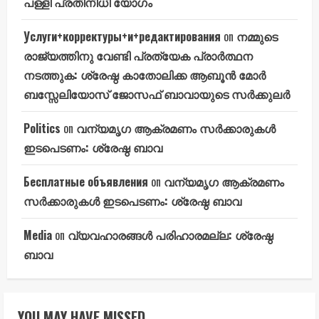
പള്ളി പ്രതിനിധി യോഗം
Услуги+корректуры+и+редактирования
on
നമ്മുടെ
രാജ്യത്തിനു വേണ്ടി പ്രത്യേക പ്രാർത്ഥന
നടത്തുക: ശ്രേഷ്ഠ കാതോലിക്ക ആബൂൻ മോർ
ബസ്സേലിയോസ് ജോസഫ് ബാവായുടെ സർക്കുലർ
Politics
on
വന്യമൃഗ ആക്രമണം സർക്കാരുകൾ
ഇടപെടണം: ശ്രേഷ്ഠ ബാവ
Бесплатные объявления
on
വന്യമൃഗ ആക്രമണം
സർക്കാരുകൾ ഇടപെടണം: ശ്രേഷ്ഠ ബാവ
Media
on
വ്യവഹാരങ്ങൾ പരിഹാരമല്ല: ശ്രേഷ്ഠ
ബാവ
YOU MAY HAVE MISSED