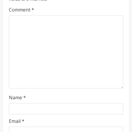
a
d
Comment
*
i
n
g
Name
*
Email
*