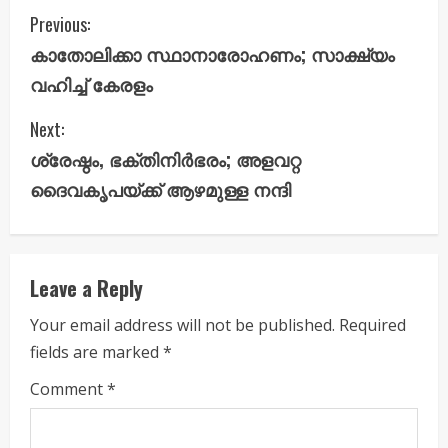
C
Previous:
കാതോലിക്കാ സ്ഥാനാരോഹണം; സാക്ഷ്യം
o
വഹിച്ച് കേരളം
n
Next:
t
ശ്രേഷ്ഠം, ഭക്തിനിർഭരം; അളവറ്റ
i
ദൈവകൃപയ്ക്ക് ആഴമുള്ള നന്ദി
n
u
Leave a Reply
e
Your email address will not be published.
Required
fields are marked
*
R
Comment
*
e