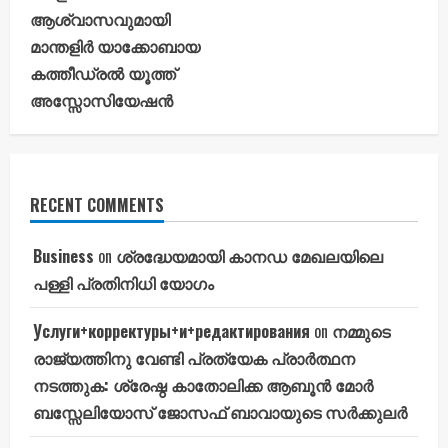
ആശ്വാസവുമായി
മാന്തളിർ യാക്കോബായ
കത്തീഡ്രൽ യൂത്ത്
അസ്സോസിയേഷൻ
RECENT COMMENTS
Business
on
ശ്രദ്ധേയമായി കാനഡ മേഖലയിലെ
പള്ളി പ്രതിനിധി യോഗം
Услуги+корректуры+и+редактирования
on
നമ്മുടെ
രാജ്യത്തിനു വേണ്ടി പ്രത്യേക പ്രാർത്ഥന
നടത്തുക: ശ്രേഷ്ഠ കാതോലിക്ക ആബൂൻ മോർ
ബസ്സേലിയോസ് ജോസഫ് ബാവായുടെ സർക്കുലർ