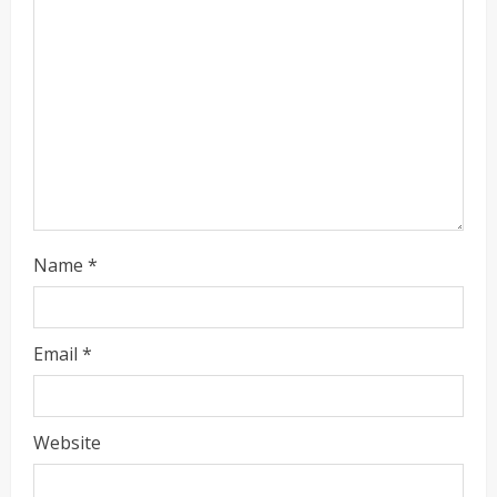
a
d
i
n
g
Name
*
Email
*
Website