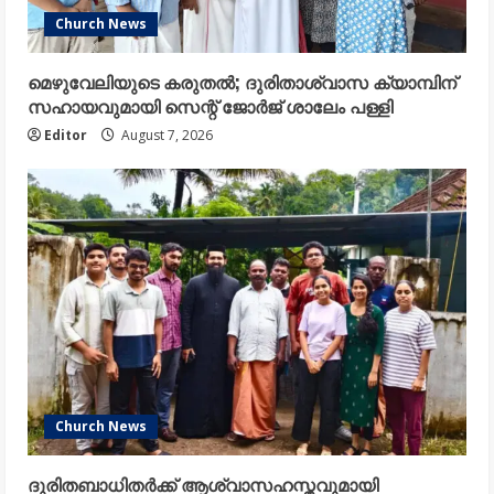
Church News
മെഴുവേലിയുടെ കരുതൽ; ദുരിതാശ്വാസ ക്യാമ്പിന്
സഹായവുമായി സെന്റ് ജോർജ് ശാലേം പള്ളി
Editor
August 7, 2026
Church News
ദുരിതബാധിതർക്ക് ആശ്വാസഹസ്തവുമായി