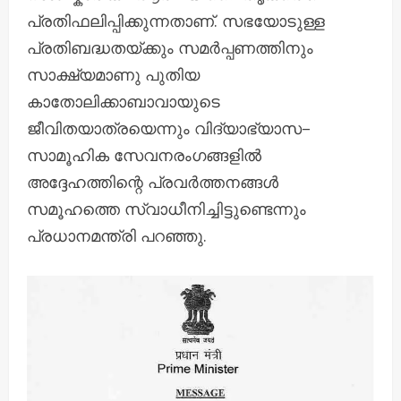
പ്രതിഫലിപ്പിക്കുന്നതാണ്. സഭയോടുള്ള
പ്രതിബദ്ധതയ്ക്കും സമർപ്പണത്തിനും
സാക്ഷ്യമാണു പുതിയ
കാതോലിക്കാബാവായുടെ
ജീവിതയാത്രയെന്നും വിദ്യാഭ്യാസ–
സാമൂഹിക സേവനരംഗങ്ങളിൽ
അദ്ദേഹത്തിന്റെ പ്രവർത്തനങ്ങൾ
സമൂഹത്തെ സ്വാധീനിച്ചിട്ടുണ്ടെന്നും
പ്രധാനമന്ത്രി പറഞ്ഞു.