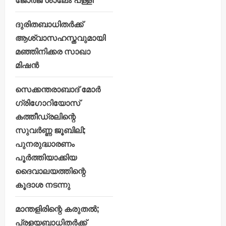
ദുരിതബാധിതർക്ക്
ആശ്വാസഹസ്തവുമായി
മഞ്ഞിനിക്കര സാഖാ
മിഷൻ
സെക്കന്തരാബാദ് മോർ
ഗ്രിഗോറിയോസ്
കത്തീഡ്രലിന്റെ
സുവർണ്ണ ജൂബിലി;
പുനരുദ്ധാരണം
പൂർത്തിയാക്കിയ
ദൈവാലയത്തിന്റെ
കൂദാശ നടന്നു
മാന്തളിരിന്റെ കരുതൽ;
പ്രളയബാധിതർക്ക്