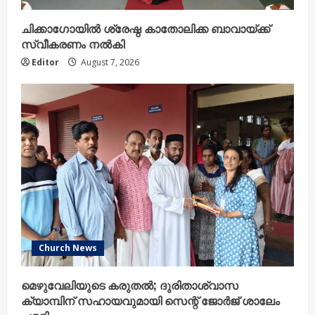
ചിക്കാഗോയിൽ ശ്രേഷ്ഠ കാതോലിക്ക ബാവായ്ക്ക്
സ്വീകരണം നൽകി
Editor
August 7, 2026
Church News
മെഴുവേലിയുടെ കരുതൽ; ദുരിതാശ്വാസ
ക്യാമ്പിന് സഹായവുമായി സെന്റ് ജോർജ് ശാലേം