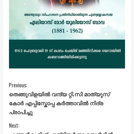
C
Previous:
തെങ്ങുവിളയിൽ വന്ദ്യ റ്റി.സി മാത്യൂസ്
o
കോർ എപ്പിസ്കോപ്പ കർത്താവിൽ നിദ്ര
n
പ്രാപിച്ചു
t
Next: