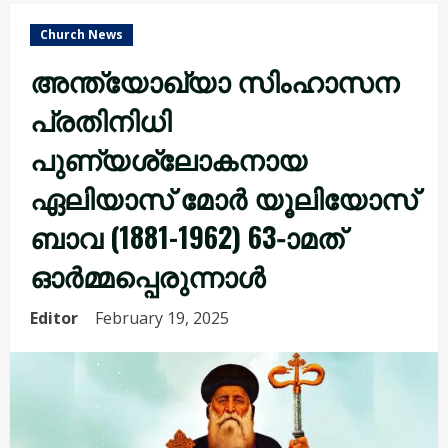
Church News
അന്ത്യോഖ്യാ സിംഹാസന
പ്രതിനിധി
പുണ്യശ്ലോകനായ
ഏലിയാസ് മോർ യൂലിയോസ്
ബാവ (1881-1962) 63-ാമത്
ഓർമ്മപ്പെരുന്നാൾ
Editor
February 19, 2025