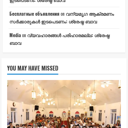
Бесплатные объявления
on
വന്യമൃഗ ആക്രമണം
സർക്കാരുകൾ ഇടപെടണം: ശ്രേഷ്ഠ ബാവ
Media
on
വ്യവഹാരങ്ങൾ പരിഹാരമല്ല: ശ്രേഷ്ഠ
ബാവ
YOU MAY HAVE MISSED