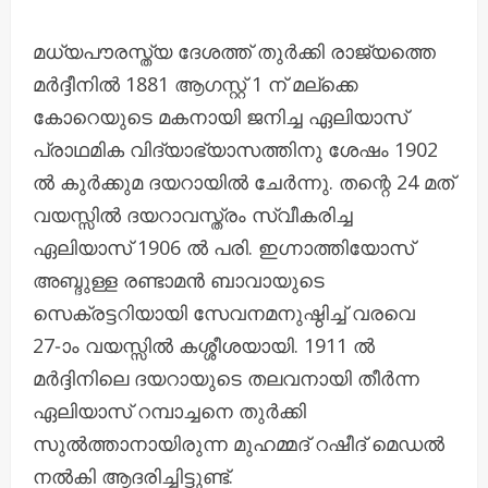
മധ്യപൗരസ്ത്യ ദേശത്ത് തുർക്കി രാജ്യത്തെ
മർദ്ദീനിൽ 1881 ആഗസ്റ്റ് 1 ന് മല്ക്കെ
കോറെയുടെ മകനായി ജനിച്ച ഏലിയാസ്
പ്രാഥമിക വിദ്യാഭ്യാസത്തിനു ശേഷം 1902
ൽ കുർക്കുമ ദയറായിൽ ചേർന്നു. തന്റെ 24 മത്
വയസ്സിൽ ദയറാവസ്ത്രം സ്വീകരിച്ച
ഏലിയാസ് 1906 ൽ പരി. ഇഗ്നാത്തിയോസ്
അബ്ദുള്ള രണ്ടാമൻ ബാവായുടെ
സെക്രട്ടറിയായി സേവനമനുഷ്ഠിച്ച് വരവെ
27-ാം വയസ്സിൽ കശ്ശീശയായി. 1911 ൽ
മർദ്ദിനിലെ ദയറായുടെ തലവനായി തീർന്ന
ഏലിയാസ് റമ്പാച്ചനെ തുർക്കി
സുൽത്താനായിരുന്ന മുഹമ്മദ് റഷീദ് മെഡൽ
നൽകി ആദരിച്ചിട്ടുണ്ട്.