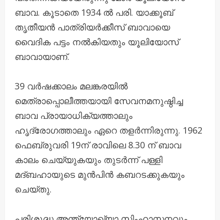
ബാവ. കൂടാതെ 1934 ൽ പരി. യാക്കൂബ്
തൃതീയൻ പാത്രിയർക്കീസ് ബാവായെ
വൈദിക പട്ടം നൽകിയതും യൂലിയോസ്
ബാവായാണ്.
39 വർഷക്കാലം മലങ്കരയിൽ
മെത്രാപ്പൊലീത്തയായി സേവനമനുഷ്ഠിച്ച
ബാവ പ്രായാധിക്യത്താലും
ഹൃദ്രോഗത്താലും ഏറെ തളർന്നിരുന്നു. 1962
ഫെബ്രുവരി 19ന് രാവിലെ 8.30 ന് ബാവ
കാലം ചെയ്യുകയും തുടർന്ന് പള്ളി
മദ്ബഹായുടെ മുൻപിൻ കബറടക്കുകയും
ചെയ്തു.
പരിശുദ്ധ അന്ത്യോഖ്യാ സിംഹാസനവും