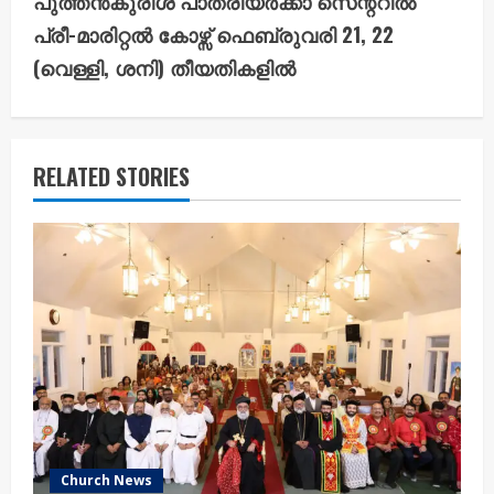
i
പുത്തൻകുരിശ് പാത്രിയർക്കാ സെന്ററിൽ
പ്രീ-മാരിറ്റൽ കോഴ്സ് ഫെബ്രുവരി 21, 22
n
(വെള്ളി, ശനി) തീയതികളിൽ
u
e
RELATED STORIES
R
e
a
d
i
n
g
Church News