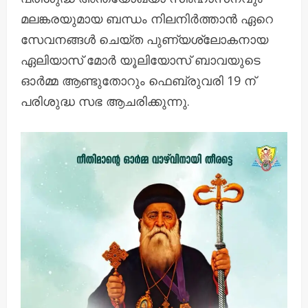
മലങ്കരയുമായ ബന്ധം നിലനിർത്താൻ ഏറെ
സേവനങ്ങൾ ചെയ്ത പുണ്യശ്ലോകനായ
ഏലിയാസ് മോർ യൂലിയോസ് ബാവയുടെ
ഓർമ്മ ആണ്ടുതോറും ഫെബ്രുവരി 19 ന്
പരിശുദ്ധ സഭ ആചരിക്കുന്നു.