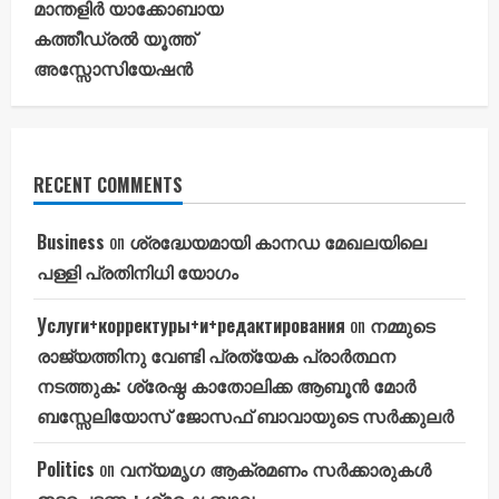
മാന്തളിർ യാക്കോബായ
കത്തീഡ്രൽ യൂത്ത്
അസ്സോസിയേഷൻ
RECENT COMMENTS
Business
on
ശ്രദ്ധേയമായി കാനഡ മേഖലയിലെ
പള്ളി പ്രതിനിധി യോഗം
Услуги+корректуры+и+редактирования
on
നമ്മുടെ
രാജ്യത്തിനു വേണ്ടി പ്രത്യേക പ്രാർത്ഥന
നടത്തുക: ശ്രേഷ്ഠ കാതോലിക്ക ആബൂൻ മോർ
ബസ്സേലിയോസ് ജോസഫ് ബാവായുടെ സർക്കുലർ
Politics
on
വന്യമൃഗ ആക്രമണം സർക്കാരുകൾ
ഇടപെടണം: ശ്രേഷ്ഠ ബാവ