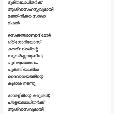
ദുരിതബാധിതർക്ക്
ആശ്വാസഹസ്തവുമായി
മഞ്ഞിനിക്കര സാഖാ
മിഷൻ
സെക്കന്തരാബാദ് മോർ
ഗ്രിഗോറിയോസ്
കത്തീഡ്രലിന്റെ
സുവർണ്ണ ജൂബിലി;
പുനരുദ്ധാരണം
പൂർത്തിയാക്കിയ
ദൈവാലയത്തിന്റെ
കൂദാശ നടന്നു
മാന്തളിരിന്റെ കരുതൽ;
പ്രളയബാധിതർക്ക്
ആശ്വാസവുമായി