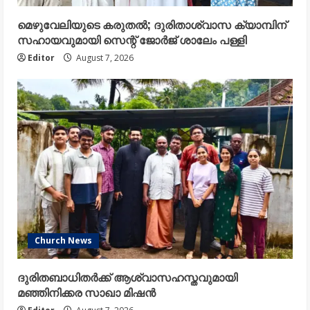
മെഴുവേലിയുടെ കരുതൽ; ദുരിതാശ്വാസ ക്യാമ്പിന്
സഹായവുമായി സെന്റ് ജോർജ് ശാലേം പള്ളി
Editor
August 7, 2026
Church News
ദുരിതബാധിതർക്ക് ആശ്വാസഹസ്തവുമായി
മഞ്ഞിനിക്കര സാഖാ മിഷൻ