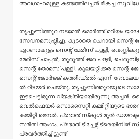
അവഗാഹമുള്ള കണ്ടത്തിലച്ചൻ മികച്ച സുവി
തൃപ്പൂണിത്തുറ നടമേൽ മൊർത്ത് മറിയം യാ
സേവനമനുഷ്ഠിച്ചു. കൂടാതെ ചെറായി സെന്റ് മേ
എറണാകുളം സെന്റ് മേരീസ് പള്ളി, വെണ്ണിക്കുളം
മേരീസ് ചാപ്പൽ, തുരുത്തിക്കര പള്ളി, പെരുമ്
സെന്റ് തോമസ് പള്ളി, കുലയറ്റിക്കര സെന്റ് ജോ
സെന്റ് ജോർജ്ജ് കത്തീഡ്രൽ എന്നീ ദേവാലയങ്
ൽ റിട്ടയർ ചെയ്തു. തൃപ്പൂണിത്തുറയുടെ 
ഇടപെട്ടിരുന്ന വ്യക്തിയായിരുന്നു അച്ചൻ
വെൽഫെയർ സൊസൈറ്റി കമ്മിറ്റിയുടെ ഭാരവാ
കമ്മിറ്റി മെമ്പർ, പ്രഭാത് സ്‌കൂൾ മുൻ ഡയറ
സമിതി അംഗം, പ്രഭാത് ടീച്ചേഴ്സ് ട്രെയിനിങ്
പ്രവർത്തിച്ചിട്ടുണ്ട്.