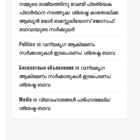
നമ്മുടെ രാജ്യത്തിനു വേണ്ടി പ്രത്യേക
പ്രാർത്ഥന നടത്തുക: ശ്രേഷ്ഠ കാതോലിക്ക
ആബൂൻ മോർ ബസ്സേലിയോസ് ജോസഫ്
ബാവായുടെ സർക്കുലർ
Politics
on
വന്യമൃഗ ആക്രമണം
സർക്കാരുകൾ ഇടപെടണം: ശ്രേഷ്ഠ ബാവ
Бесплатные объявления
on
വന്യമൃഗ
ആക്രമണം സർക്കാരുകൾ ഇടപെടണം:
ശ്രേഷ്ഠ ബാവ
Media
on
വ്യവഹാരങ്ങൾ പരിഹാരമല്ല:
ശ്രേഷ്ഠ ബാവ