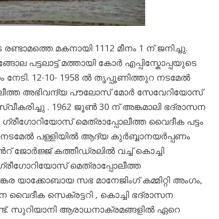
ണ്ടാമത്തെ മകനായി 1112 മീനം 1 ന് ജനിച്ചു.
ല പട്ടലാട്ട് മത്തായി കോർ എപ്പിസ്കോപ്പയുടെ
 നേടി. 12-10- 1958 ൽ തൃപ്പൂണിത്തുറ നടമേൽ
്പോലീത്ത അഭിവന്ദ്യ പൗലോസ് മോർ സേവേറിയോസ്
സ്വീകരിച്ചു . 1962 ജൂൺ 30 ന് അങ്കമാലി ഭദ്രാസന
 ഗ്രീഗോറിയോസ് മെത്രാപ്പോലീത്ത വൈദീക പട്ടം
ുറ നടമേൽ പള്ളിയിൽ ആദ്യ കുർബ്ബാനയർപ്പണം
ൻറ് ജോർജ്ജ് കത്തീഡ്രലിൽ വച്ച് കൊച്ചി
്രീഗോറിയോസ് മെത്രാപ്പോലീത്ത
ങ്കര യാക്കോബായ സഭ മാനേജിംഗ് കമ്മിറ്റി അംഗം,
ാസന വൈദീക സെക്രട്ടറി , കൊച്ചി ഭദ്രാസന
്ടുണ്ട്. സുറിയാനി ആരാധനാക്രമങ്ങളിൽ ഏറെ