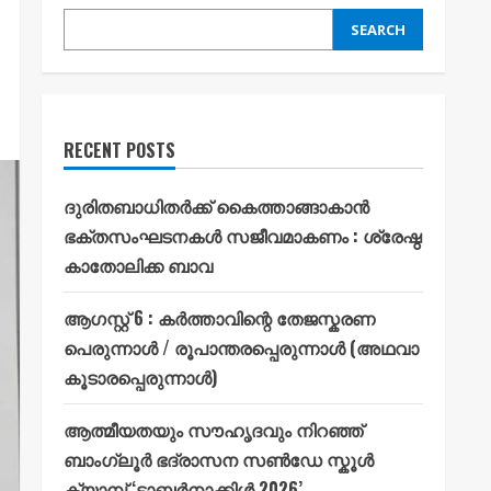
SEARCH
RECENT POSTS
ദുരിതബാധിതർക്ക് കൈത്താങ്ങാകാൻ
ഭക്തസംഘടനകൾ സജീവമാകണം : ശ്രേഷ്ഠ
കാതോലിക്ക ബാവ
ആഗസ്റ്റ് 6 : കർത്താവിന്റെ തേജസ്കരണ
പെരുന്നാൾ / രൂപാന്തരപ്പെരുന്നാൾ (അഥവാ
കൂടാരപ്പെരുന്നാൾ)
ആത്മീയതയും സൗഹൃദവും നിറഞ്ഞ്
ബാംഗ്ലൂർ ഭദ്രാസന സൺഡേ സ്കൂൾ
ക്യാമ്പ് ‘ടാബർനാക്കിൾ 2026’