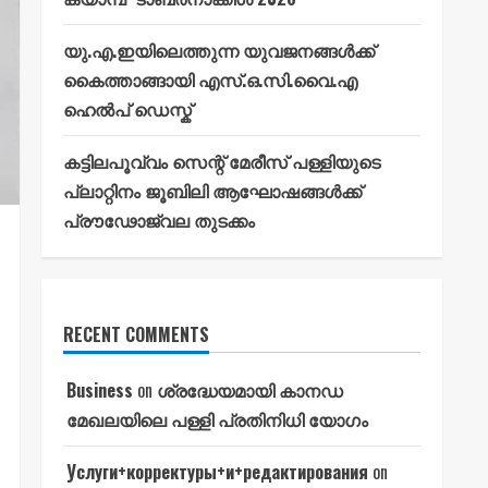
യു.എ.ഇയിലെത്തുന്ന യുവജനങ്ങൾക്ക്
കൈത്താങ്ങായി എസ്.ഒ.സി.വൈ.എ
ഹെൽപ് ഡെസ്ക്
കട്ടിലപൂവ്വം സെന്റ് മേരീസ് പള്ളിയുടെ
പ്ലാറ്റിനം ജൂബിലി ആഘോഷങ്ങൾക്ക്
പ്രൗഢോജ്വല തുടക്കം
RECENT COMMENTS
Business
on
ശ്രദ്ധേയമായി കാനഡ
മേഖലയിലെ പള്ളി പ്രതിനിധി യോഗം
Услуги+корректуры+и+редактирования
on