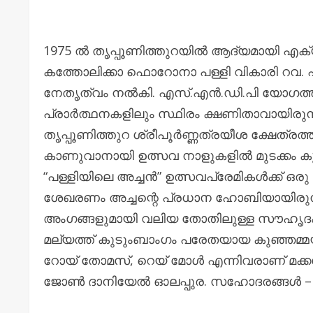
1975 ൽ തൃപ്പൂണിത്തുറയിൽ ആദ്യമായി എക്
കത്തോലിക്കാ ഫൊറോനാ പള്ളി വികാരി റവ. ഫ
നേതൃത്വം നൽകി. എസ്.എൻ.ഡി.പി യോഗത്ത
പ്രാർത്ഥനകളിലും സ്ഥിരം ക്ഷണിതാവായിരുന
തൃപ്പൂണിത്തുറ ശ്രീപൂർണ്ണത്രയീശ ക്ഷേത്രത
കാണുവാനായി ഉത്സവ നാളുകളിൽ മുടക്കം കൂ
“പള്ളിയിലെ അച്ചൻ” ഉത്സവപ്രേമികൾക്ക് ഒരു
ശേഖരണം അച്ചന്റെ പ്രധാന ഹോബിയായിരുന്
അംഗങ്ങളുമായി വലിയ തോതിലുള്ള സൗഹൃദം ക
മല്യത്ത് കുടുംബാംഗം പരേതയായ കുഞ്ഞമ്മയ
റോയ് തോമസ്, റെയ് മോൾ എന്നിവരാണ് മക്കൾ.
ജോൺ ദാനിയേൽ ഓലപ്പുര. സഹോദരങ്ങൾ – പ