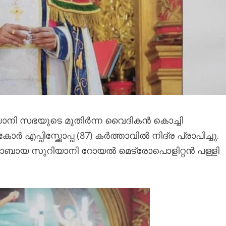
ിയാനി സഭയുടെ മുതിർന്ന വൈദികൻ കൊച്ചി
എപ്പിസ്ക്കോപ്പ (87) കർത്താവിൽ നിദ്ര പ്രാപിച്ചു.
ക്കോബായ സുറിയാനി റോയൽ മെട്രോപൊളിറ്റൻ പള്ളി