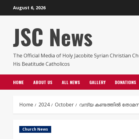
Skip
August 6, 2026
to
content
JSC News
The Official Media of Holy Jacobite Syrian Christian C
His Beatitude Catholicos
HOME
ABOUT US
ALL NEWS
GALLERY
DONATIONS
Home
2024
October
വന്ദ്യ കണ്ടത്തിൽ തോമസ് 
Church News