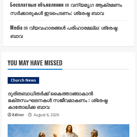
Бесплатные объявления
on
വന്യമൃഗ ആക്രമണം
സർക്കാരുകൾ ഇടപെടണം: ശ്രേഷ്ഠ ബാവ
Media
on
വ്യവഹാരങ്ങൾ പരിഹാരമല്ല: ശ്രേഷ്ഠ
ബാവ
YOU MAY HAVE MISSED
Church News
ദുരിതബാധിതർക്ക് കൈത്താങ്ങാകാൻ
ഭക്തസംഘടനകൾ സജീവമാകണം : ശ്രേഷ്ഠ
കാതോലിക്ക ബാവ
Editor
August 6, 2026