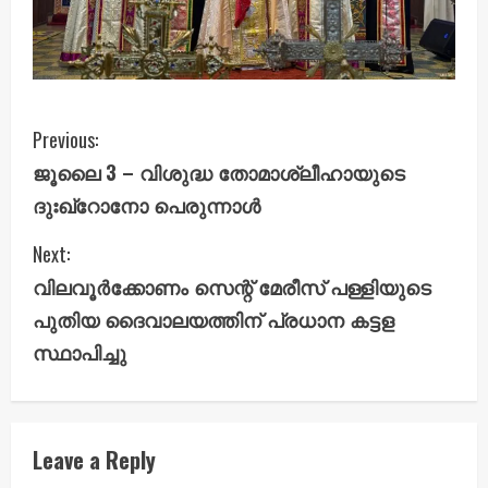
C
Previous:
ജൂലൈ 3 – വിശുദ്ധ തോമാശ്ലീഹായുടെ
o
ദുഃഖ്റോനോ പെരുന്നാൾ
n
Next:
t
വിലവൂർക്കോണം സെന്റ് മേരീസ് പള്ളിയുടെ
i
പുതിയ ദൈവാലയത്തിന് പ്രധാന കട്ടള
സ്ഥാപിച്ചു
n
u
e
Leave a Reply