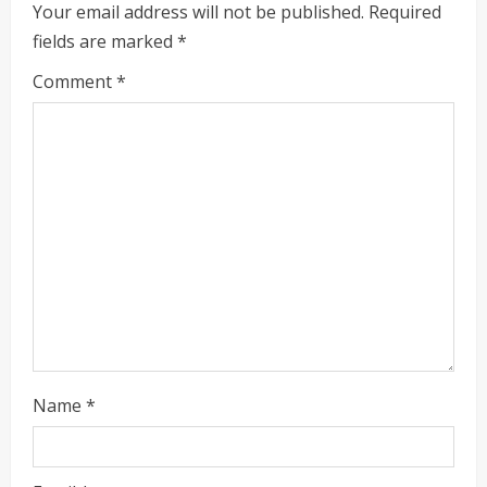
R
Your email address will not be published.
Required
fields are marked
*
e
Comment
*
a
d
i
n
g
Name
*