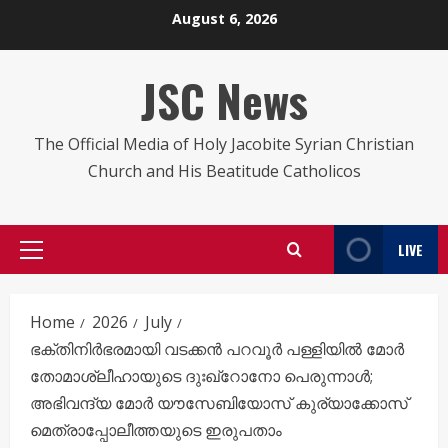
Skip
August 6, 2026
to
content
JSC News
The Official Media of Holy Jacobite Syrian Christian
Church and His Beatitude Catholicos
LIVE
Primary
Menu
Home
2026
July
ഭക്തിനിർഭരമായി വടക്കൻ പറവൂർ പള്ളിയിൽ മോർ
തോമാശ്ലീഹായുടെ ദുഃഖ്റോനോ പെരുന്നാൾ;
അഭിവന്ദ്യ മോർ യൗസേബിയോസ് കുര്യാക്കോസ്
മെത്രാപ്പോലീത്തയുടെ ഇരുപതാം