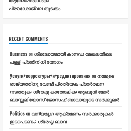
ആഘോഷങ്ങൾക്ക്
പ്രൗഢോജ്വല തുടക്കം
RECENT COMMENTS
Business
on
ശ്രദ്ധേയമായി കാനഡ മേഖലയിലെ
പള്ളി പ്രതിനിധി യോഗം
Услуги+корректуры+и+редактирования
on
നമ്മുടെ
രാജ്യത്തിനു വേണ്ടി പ്രത്യേക പ്രാർത്ഥന
നടത്തുക: ശ്രേഷ്ഠ കാതോലിക്ക ആബൂൻ മോർ
ബസ്സേലിയോസ് ജോസഫ് ബാവായുടെ സർക്കുലർ
Politics
on
വന്യമൃഗ ആക്രമണം സർക്കാരുകൾ
ഇടപെടണം: ശ്രേഷ്ഠ ബാവ