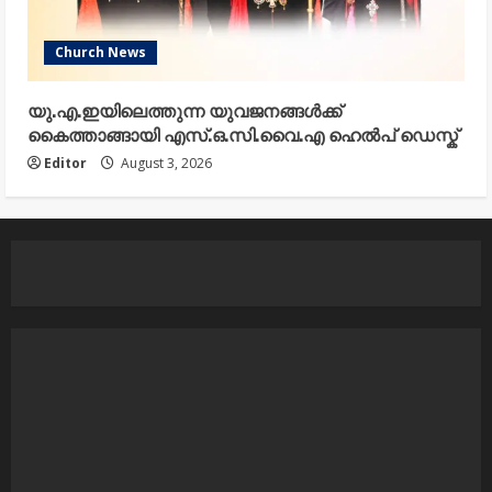
Church News
യു.എ.ഇയിലെത്തുന്ന യുവജനങ്ങൾക്ക്
കൈത്താങ്ങായി എസ്.ഒ.സി.വൈ.എ ഹെൽപ് ഡെസ്ക്
Editor
August 3, 2026