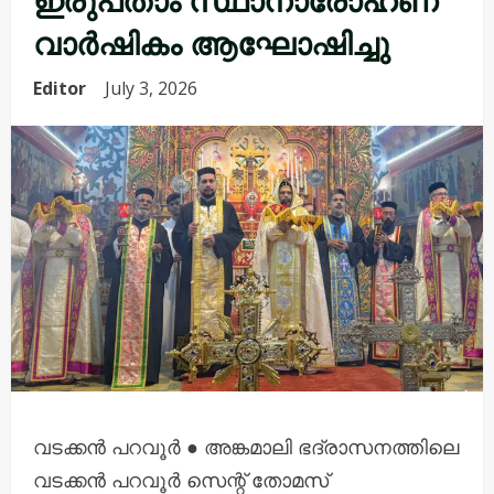
വാർഷികം ആഘോഷിച്ചു
Editor
July 3, 2026
വടക്കൻ പറവൂർ ● അങ്കമാലി ഭദ്രാസനത്തിലെ
വടക്കൻ പറവൂർ സെന്റ് തോമസ്