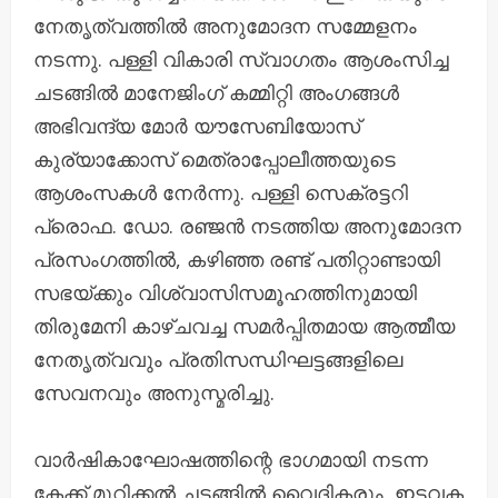
നേതൃത്വത്തിൽ അനുമോദന സമ്മേളനം
നടന്നു. പള്ളി വികാരി സ്വാഗതം ആശംസിച്ച
ചടങ്ങിൽ മാനേജിംഗ് കമ്മിറ്റി അംഗങ്ങൾ
അഭിവന്ദ്യ മോർ യൗസേബിയോസ്
കുര്യാക്കോസ് മെത്രാപ്പോലീത്തയുടെ
ആശംസകൾ നേർന്നു. പള്ളി സെക്രട്ടറി
പ്രൊഫ. ഡോ. രഞ്ജൻ നടത്തിയ അനുമോദന
പ്രസംഗത്തിൽ, കഴിഞ്ഞ രണ്ട് പതിറ്റാണ്ടായി
സഭയ്ക്കും വിശ്വാസിസമൂഹത്തിനുമായി
തിരുമേനി കാഴ്ചവച്ച സമർപ്പിതമായ ആത്മീയ
നേതൃത്വവും പ്രതിസന്ധിഘട്ടങ്ങളിലെ
സേവനവും അനുസ്മരിച്ചു.
വാർഷികാഘോഷത്തിന്റെ ഭാഗമായി നടന്ന
കേക്ക് മുറിക്കൽ ചടങ്ങിൽ വൈദികരും, ഇടവക