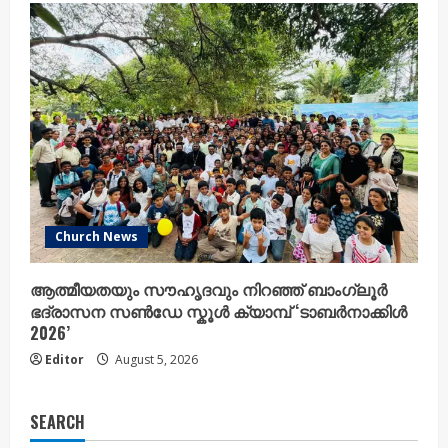
Church News
ആത്മീയതയും സൗഹൃദവും നിറഞ്ഞ് ബാംഗ്ലൂർ
ഭദ്രാസന സൺഡേ സ്കൂൾ ക്യാമ്പ് ‘ടാബർനാക്കിൾ
2026’
Editor
August 5, 2026
SEARCH