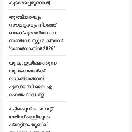
കൂടാരപ്പെരുന്നാൾ)
ആത്മീയതയും
സൗഹൃദവും നിറഞ്ഞ്
ബാംഗ്ലൂർ ഭദ്രാസന
സൺഡേ സ്കൂൾ ക്യാമ്പ്
‘ടാബർനാക്കിൾ 2026’
യു.എ.ഇയിലെത്തുന്ന
യുവജനങ്ങൾക്ക്
കൈത്താങ്ങായി
എസ്.ഒ.സി.വൈ.എ
ഹെൽപ് ഡെസ്ക്
കട്ടിലപൂവ്വം സെന്റ്
മേരീസ് പള്ളിയുടെ
പ്ലാറ്റിനം ജൂബിലി