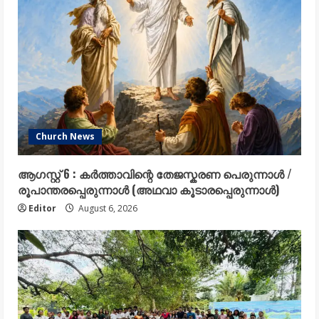
Church News
ആഗസ്റ്റ് 6 : കർത്താവിന്റെ തേജസ്കരണ പെരുന്നാൾ /
രൂപാന്തരപ്പെരുന്നാൾ (അഥവാ കൂടാരപ്പെരുന്നാൾ)
Editor
August 6, 2026