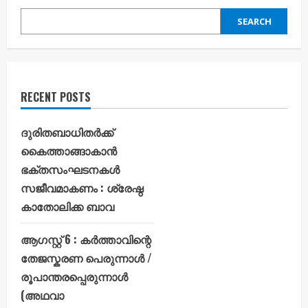
SEARCH
RECENT POSTS
ദുരിതബാധിതർക്ക്
കൈത്താങ്ങാകാൻ
ഭക്തസംഘടനകൾ
സജീവമാകണം : ശ്രേഷ്ഠ
കാതോലിക്ക ബാവ
ആഗസ്റ്റ് 6 : കർത്താവിന്റെ
തേജസ്കരണ പെരുന്നാൾ /
രൂപാന്തരപ്പെരുന്നാൾ
(അഥവാ