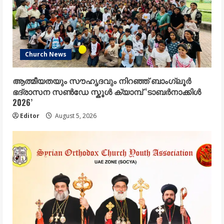
Church News
ആത്മീയതയും സൗഹൃദവും നിറഞ്ഞ് ബാംഗ്ലൂർ
ഭദ്രാസന സൺഡേ സ്കൂൾ ക്യാമ്പ് ‘ടാബർനാക്കിൾ
2026’
Editor
August 5, 2026